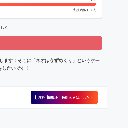
支援者数
107
人
ました
出展します！そこに「ネオぼうずめくり」というゲー
をしたいです！
掲載をご検討の方はこちら
無料