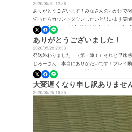
2020/05/31 12:28
ありがとうございます！みなさんのおかげで3
切ったらカウントダウンしたいと思います笑https://bouzem
ちらのリンクと#ぼうずめくりませんかと共に
Youtubeのルール説明動画は本日中に仕上げ
ありがとうございました！
リースする想定で動いています！頑張って2週
2020/05/28 20:33
援よろしくお願いします）みなさんのおかげで
発送終わりました！（第一陣！）それと早速感
を切ったらカウントダウンしたいと思います笑https://bouze
じろーさん！本当にありがたいです！プレイ動
こちらのリンクと#ぼうずめくりませんかと共
上げる）みなさんあまり活動報告みてくれてな
Youtubeのルール説明動画は本日中に仕上げ
てくださってる方が思った以上に少なかったの
大変遅くなり申し訳ありませ
リースする想定で動いています！頑張って2週
は5/30（土曜日） 18:00～19：00で出入
2020/05/25 16:35
い。。。）引き続き応援よろしくお願いします
お願いがございます！支援して頂いた方に対し
応えていきたいです！（友達からの反応とかも
たのにさらにお願いするとか頭おかしいんか！
きるだけ対応したいです）youtubeのチャ
援者さんグループに入って頂けませんでしょう
たらありがたいです！）https://www.youtube.com/
https://www.facebook.com/groups/8
view_as=subscriber
もあり、売上報告をこのグループ内で定期的に