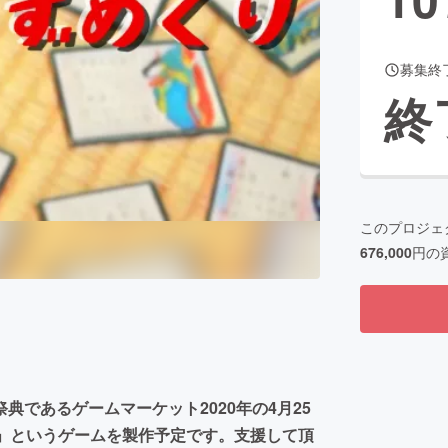
募集終
CAMPFIRE for Social Good
CAMPFIRE Creation
終
CAMPFIREふるさと納税
machi-ya
コミュニティ
このプロジェ
676,000
円の
であるゲームマーケット2020年の4月25
り」というゲームを製作予定です。支援して頂