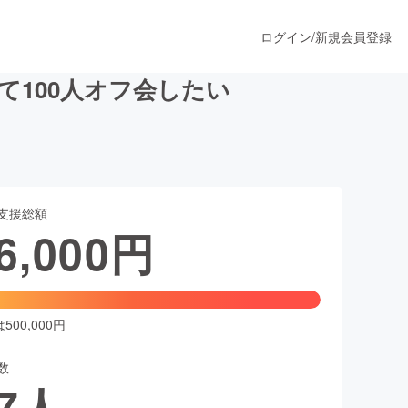
ログイン
/
新規会員登録
て100人オフ会したい
うすぐ公開されます
支援総額
プロダクト
6,000
円
ファッション
スポーツ
00,000円
数
ア
ソーシャルグッド
7
人