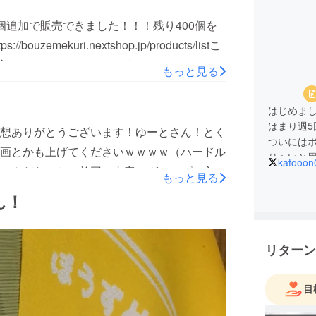
個追加で販売できました！！！残り400個を
ekuri.nextshop.jp/products/listこ
呟いていただけるとありがたいです！
もっと見る
ます！あとぼうずめくりませんかweb版をリ
間以内に！アプリ版も作りたい（引き続き応
はじめま
3個追加で販売できました！！！残り400個
はまり週
想ありがとうございます！ゆーとさん！とく
ついには
mekuri.nextshop.jp/products/list
画とかも上げてくださいｗｗｗｗ（ハードル
りたいと
katooon
に呟いていただけるとありがたいです！
いんだなーとｗ前回の内容でグループに入っ
2020年
もっと見る
ます！あとぼうずめくりませんかweb版をリ
は中止。
で寂しんすです笑支援者さんの飲み会第一回
ん！
間以内に！（アプリ版もリリースした
ています
り自由です♪繰り返しになってしまうのですが2点
札に追加でなりたい！っていう方の要望にも
て2点お願いがあります！（支援してもらっ
教えてもらえたらめちゃくちゃ喜びますしで
リターン
ごめんなさい！）①ぼうずめくりませんか支
ンネルはこちら（チャンネルの登録もしてもらえ
か！
channel/UCrBvsajzwSrbvWpyfLC9-Qg?
93028604495981ゲームマーケットが中止になったこと
目
やりたいと思っています。あとは利益が出た