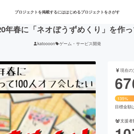
プロジェクトを掲載するには
はじめる
プロジェクトをさがす
20年春に「ネオぼうずめくり」を作っ
katoooon
ゲーム・サービス開発
注目のリターン
注目の新着プロジェクト
募集終了が近いプロジェクト
も
現在の
音楽
舞台・パフォーマンス
67
ゲーム・サービス開発
フード・飲食店
135%
書籍・雑誌出版
アニメ・漫画
目標金額は5
支援者
チャレンジ
ビューティー・ヘルスケ
10