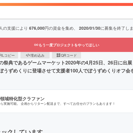
人の支援により
676,000
円の資金を集め、
2020/01/30
に募集を終了し
もう一度プロジェクトをやってほしい
RLコピー
埋め込み
QRコード
祭典であるゲームマーケット2020年の4月25日、26日に
ぼうずめくりに登場させて支援者100人でぼうずめくりオフ会
領域特化型クラファン
から実施可能。 企画からリターン配送まで、すべてお任せのプランもあります！
ェックしています