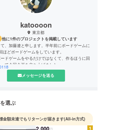
katoooon
東京都
他に1件のプロジェクトを掲載しています
して、加藤遼と申します。半年前にボードゲームに
5回ほどボードゲームをしています。
ボードゲームをやるだけではなくて、作るほうに回
思って今回企画を立ち上げました。
0118
春に新作としてゲームを製作したのですが、イベント
メッセージを送る
秋になんとかして新作品を製作したい一心で活動し
。
を選ぶ
標金額未達でもリターンが届きます
(All-in方式)
2,000
円