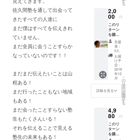
見えてきます。
す
る
ます。
佐久間塾を通して出会って
2,0
1人と1
匹で、
00
円
きたすべての人達に
全身全
このリ
霊を込
まだ僕はすべてを伝えきれ
ターン
めて今
を購入
回の来
ていません。
してい
場のお
支援
ただく
礼の
まだ全員に会うことすらか
者：
と 来場
メッ
0人
なっていないのです！！
のお礼
セージ
お届
に後日
を伝え
け予
佐久間
ます。
定：
から
2019
まだまだ伝えたいことは山
年12
「あな
こ
月
たのお
の
程ある！
リ
名前入
タ
ー
り」で
ン
まだ行ったこともない地域
詳細を見る
を
のビデ
選
択
オメッ
もある！
す
る
セージ
まだ会ったことすらない塾
4,9
が届き
ます。
80
円
生もたくさんいる！
全身全
このリ
霊を込
それを伝えることで見える
ターン
めて今
を購入
回の来
塾生の未来もある！
してい
場のお