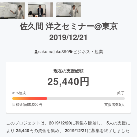
佐久間 洋之セミナー@東京
2019/12/21
sakumajuku390
ビジネス・起業
現在の支援総額
25,440
円
終了
31
%達成
目標金額
80,000
円
支援者数
5
人
このプロジェクトは、
2019/12/20
に募集を開始し、
5
人の支援に
より
25,440
円の資金を集め、
2019/12/21
に募集を終了しました