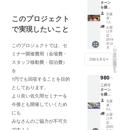
ターン
を購入
してい
支援
このプロジェクト
ただく
者：
と、佐
1人
久間が
で実現したいこと
お届
しっか
け予
りと5
定：
秒、他
2019
年12
の方と
このプロジェクトでは、セ
こ
月
は差別
の
リ
ミナー開催費用（会場費・
化され
タ
ー
た圧倒
ン
詳細を見る
スタッフ移動費・宿泊費）
を
的に心
選
択
に残る
す
を
る
握手を
980
しま
1円でも回収することを目的
円
す。 そ
このリ
して
としております。
ターン
「握手
を購入
より良い佐久間セミナーを
大好
してい
き」の
支援
今後とも開催していくため
ただく
称号を
者：
と 後日
授与し
0人
にも
あなた
ます。
お届
のもと
※退出時
け予
みなさんのご協力が不可欠
へなぜ
定：
の握手
か自動
2020
は全員
です！！