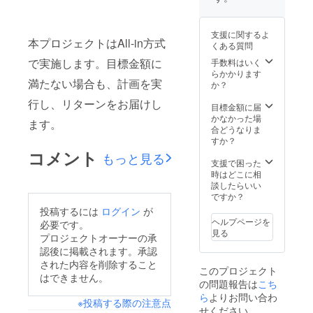
ことが
できま
す。 お
支援に関するよ
店にネ
本プロジェクトはAll-in方式
くある質問
ギ料理
がある
で実施します。目標金額に
手数料はいく
かどう
らかかります
満たない場合も、計画を実
かはわ
か？
かりま
行し、リターンをお届けし
せんが
目標金額に届
無い場
かなかった場
ます。
合は他
合どうなりま
の佐久
すか？
間が嫌
コメント
もっと見る
いなも
支援で困った
のを強
時はどこに相
制的に
談したらいい
食わせ
ですか？
ること
投稿するには
ログイン
が
ができ
ヘルプページを
必要です。
ます。
見る
プロジェクトオーナーの承
そして
認後に掲載されます。承認
もれな
く「エ
された内容を削除すること
このプロジェクト
ネ
はできません。
の問題報告は
こち
ミー」
の称号
ら
よりお問い合わ
※投稿する際の注意点
を授与
せください