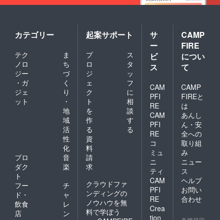
カテゴリー
起案サポート
サ
CAMP
ー
FIRE
テク
ま
プ
ス
ビ
につい
ノロ
ち
ロ
タ
ス
て
ジー
づ
ジ
ッ
・ガ
く
ェ
フ
CAM
CAMP
ジェ
り
ク
に
PFI
FIREと
ット
・
ト
相
RE
は
地
を
談
CAM
あんし
域
作
す
PFI
ん・安
活
る
る
RE
全への
性
資
コ
取り組
化
料
ミュ
み
プロ
音
請
ニ
ニュー
ダク
楽
求
ティ
ス
ト
CAM
ヘルプ
クラウドファ
フー
チ
PFI
お問い
ンディングの
ド・
ャ
RE
合わせ
ノウハウを無
飲食
レ
Crea
料で学ぼう
店
ン
tion
各種規定