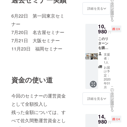
リ
ます。
タ
ー
自分か
ン
詳細を見る
を
ら話し
選
6月22日 第一回東京セミ
択
かけな
す
る
くても
ナー
10,
参加者
残り3
が無数
980
7月20日 名古屋セミナー
円
に話し
このリ
かけて
7月21日 大阪セミナー
ターン
くるこ
を購入
11月23日 福岡セミナー
とうけ
してい
あい。
支援
ただく
そして
者：
と 後日
「乾杯
1人
あなた
番長」
お届
のもと
の称号
け予
へなぜ
を授与
定：
資金の使い道
か自動
2020
しま
年01
で会場
す。 ※
こ
月
限定ロ
セミ
の
リ
ンTとオ
ナー後
タ
今回のセミナーの運営資金
ー
リジナ
のオフ
ン
詳細を見る
を
ルス
会参加
選
として全額投入し
択
テッ
する方
す
る
カーが
残った金額については、す
限定
14,
届きま
べて佐久間塾運営資金とし
残り4
す。 届
980
円
くス