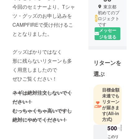
今回のセミナーより、Tシャ
東京都
初めてのプ
ツ・グッズのお申し込みを
ロジェクト
CAMPFIREで受け付けるこ
です
メッセー
ととなりました。
ジを送る
グッズばかりではなく
形に残らないリターンも多
リターンを
く用意しましたので
選ぶ
ぜひご覧ください！
目標金額
ネギは絶対注文しないでく
未達でも
ださい！
リターン
が届きま
むっちゃくちゃ高いですし
す
(All-in
絶対にやめてください！
方式)
500
円
このリ