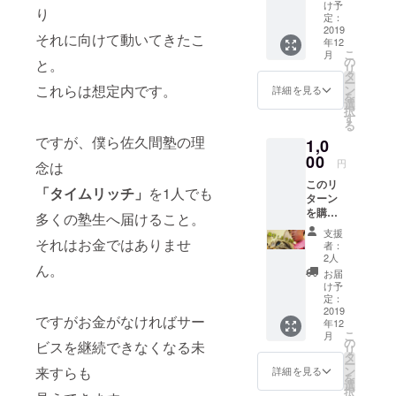
に後日
ます。
け予
り
佐久間
定：
から
2019
それに向けて動いてきたこ
年12
「ナナ
こ
月
メの角
の
と。
リ
度」で
タ
ー
のビデ
これらは想定内です。
ン
詳細を見る
を
オメッ
選
択
セージ
す
る
が届き
ですが、僕ら佐久間塾の理
1,0
ます。
全身全
00
円
念は
霊を込
このリ
めて今
「タイムリッチ」
を1人でも
ターン
回の来
を購入
場のお
多くの塾生へ届けること。
してい
礼の
支援
ただく
それはお金ではありませ
メッ
者：
と 来場
セージ
2人
ん。
のお礼
を伝え
お届
に後日
ます。
け予
佐久間
定：
と愛猫
2019
ですがお金がなければサー
年12
のトラ
こ
月
からビ
の
ビスを継続できなくなる未
リ
デオ
タ
ー
メッ
来すらも
ン
詳細を見る
を
セージ
選
択
が届き