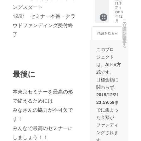
なぜか
なネギ
け予
ングスタート
XXXIX
を1回だ
定：
に掲載
け 強制
2019
12/21 セミナー本番・クラ
年12
されて
的に食
こ
月
いるス
べさせ
の
ウドファンディング受付終
リ
テッ
る権利
タ
ー
カーと
を手に
ン
了
詳細を見る
を
同じも
できま
選
択
のとな
す。 オ
す
る
りま
フ会内
このプロ
す。 さ
で履行
ジェクト
らに、
しま
なぜか
す。 ※
は、
All-In方
着席す
オフ会
最後に
式
です。
る席が
へ来る
最前列
方限定
目標金額に
になり
そして
関わらず、
ます。
なぜか
本東京セミナーを最高の形
そして
佐久間
2019/12/21
「39MA
はそれ
で終えるためには
23:59:59
ま
NIST」
を断る
の称号
権利を
みなさんの協力が不可欠で
でに集まっ
を授与
有しま
た金額が
しま
せん。
す！
す。
問答無
ファンディ
みんなで最高のセミナーに
用でネ
ングされま
ギを食
しましょう！！
わせる
す。