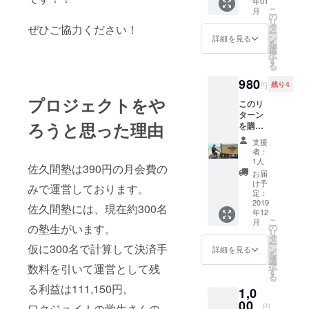
年01
でオリ
に行い
こ
月
ジナル
の
ます
リ
ステッ
タ
ぜひご協力ください！
ー
カーが
ン
詳細を見る
を
届きま
選
択
す。 届
す
る
くス
テッ
980
円
残り4
カーは
プロジェクトをや
なぜか
このリ
XXXIX
ターン
ろうと思った理由
に掲載
を購入
されて
してい
支援
いるス
ただく
者：
テッ
と 同じ
1人
佐久間塾は390円の月会費の
カーと
リター
お届
同じも
ンを購
け予
みで運営しております。
のとな
入した
定：
りま
人とあ
2019
佐久間塾には、現在約300名
す。 そ
年12
なたと
こ
月
して
佐久間
の塾生がいます。
の
リ
「ス
で写真
タ
ー
テッ
仮に300名で計算して決済手
が撮影
ン
詳細を見る
を
カーマ
できま
選
択
数料を引いて運営として残
ニア」
す。 そ
す
る
の称号
してな
る利益は111,150円。
を授与
1,0
ぜかそ
しま
れが後
00
ワクジョイ！の学生さんの
円