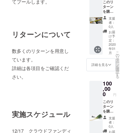
てプールします。
このリ
テッ
ターン
カーは
を購入
なぜか
してい
XXXIX
支援
ただく
に掲載
者：
と 後日
されて
0人
あなた
いるス
リターンについて
お届
のもと
テッ
け予
へなぜ
カーと
定：
か自動
2020
同じも
年01
で会場
のとな
数多くのリターンを用意し
こ
月
限定ロ
りま
の
リ
ています。
ンT（保
す。 さ
タ
ー
管用・
らに、
ン
詳細を見る
を
詳細は各項目をご確認くだ
普段
なぜか
選
択
用）と
着席す
す
さい。
る
オリジ
る席が
100
ナルス
最前列
テッ
,00
から2番
カー
目以内
0
円
（保管
になり
用・普
このリ
ます。
段用）
ターン
そして
が届き
を購入
実施スケジュール
「39MA
ます。
する
NIA」の
支援
届くス
と、 佐
称号を
者：
テッ
久間が
授与し
0人
12/17 クラウドファンディ
カーは
大嫌い
ます。
お届