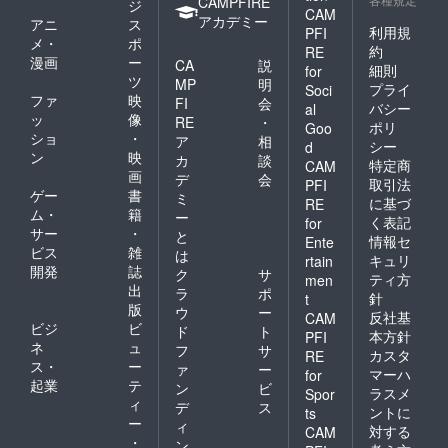
CAMPFIRE
ジ
CAM
アカデミー
アニ
ス
利用規
PFI
メ・
ポ
約
RE
漫画
ー
CA
説
細則
for
ツ
MP
明
プライ
Soci
ファ
映
FI
会
バシー
al
ッ
像
RE
・
ポリ
Goo
ショ
・
ア
相
シー
d
ン
映
カ
談
特定商
CAM
画
デ
会
取引法
PFI
ゲー
書
ミ
に基づ
RE
ム・
籍
ー
く表記
for
サー
・
と
情報セ
Ente
ビス
雑
は
キュリ
rtain
開発
誌
ク
サ
ティ方
men
出
ラ
ポ
針
t
版
ウ
ー
反社基
CAM
ビジ
ビ
ド
ト
本方針
PFI
ネ
ュ
フ
サ
カスタ
RE
ス・
ー
ァ
ー
マーハ
for
起業
テ
ン
ビ
ラスメ
Spor
ィ
デ
ス
ントに
ts
ー
ィ
対する
CAM
・
ン