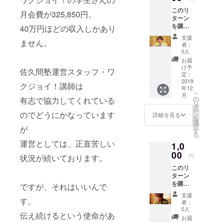
す。
日佐久
このリ
間のイ
月会費が325,850円。
ターン
ンスタ
を購入
の1枚目
40万円ほどの収入しかあり
してい
に掲載
支援
ません。
ただく
されま
者：
と 来場
す。 そ
0人
のお礼
して
お届
に後日
「さく
け予
佐久間塾運営スタッフ・ワ
佐久間
ま映
定：
から
2019
え」の
クジョイ！講師は
年12
「カメ
称号を
こ
月
ラ目
授与し
の
有志で協力してくれている
リ
線」で
ます。
タ
ー
のビデ
のでどうにかなっています
ン
詳細を見る
を
オメッ
選
択
が
セージ
す
る
が届き
運営としては、正直苦しい
1,0
ます。
全身全
00
円
状況が続いております。
霊を込
このリ
めて今
ターン
回の来
を購入
場のお
ですが、それはいいんで
してい
礼の
支援
ただく
す。
メッ
者：
と 来場
セージ
0人
伝え続けるという使命があ
のお礼
を伝え
お届