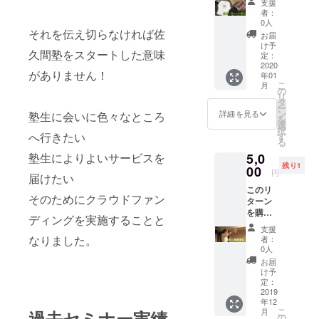
支援
ただく
礼の
者：
と 後日
メッ
0人
あなた
それを伝え切らなければ佐
セージ
お届
のもと
を伝え
け予
久間塾をスタートした意味
へなぜ
ます。
定：
か自動
2020
がありません！
年01
で会場
こ
月
限定の
の
リ
超かっ
タ
ー
こいい
ン
詳細を見る
塾生に会いに色々なところ
を
ロンTが
選
択
届きま
へ行きたい
す
る
す。 そ
塾生によりよいサービスを
5,0
して
残り1
「お
00
円
届けたい
しゃれ
このリ
番長」
そのためにクラウドファン
ターン
の称号
を購入
を授与
ディングを実施することと
してい
しま
支援
ただく
す。
なりました。
者：
と オフ
0人
会で1回
お届
だけ乾
け予
杯の音
定：
頭をと
2019
年12
ること
こ
月
過去セミナー実績
ができ
の