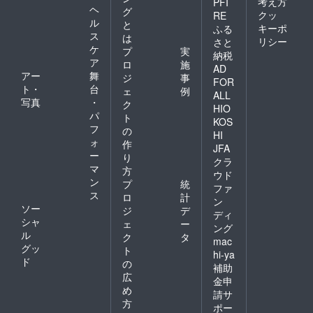
考え方
PFI
ヘ
グ
クッ
RE
ル
と
キーポ
ふる
ス
は
リシー
さと
ケ
プ
実
納税
ア
ロ
施
AD
アー
舞
ジ
事
FOR
ト・
台
ェ
例
ALL
写真
・
ク
HIO
パ
ト
KOS
フ
の
HI
ォ
作
JFA
ー
り
クラ
マ
方
ウド
ン
プ
統
ファ
ス
ロ
計
ン
ソー
ジ
デ
ディ
シャ
ェ
ー
ング
ル
ク
タ
mac
グッ
ト
hi-ya
ド
の
補助
広
金申
め
請サ
方
ポー