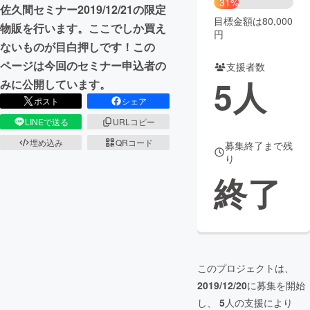
31%
佐久間セミナー2019/12/21の限定
目標金額は80,000
まちづくり・地域活性化
物販を行います。ここでしか買え
円
ないものが目白押しです！この
ページは今回のセミナー申込者の
支援者数
CAMPFIRE for Social Good
CAMPFIRE Creation
5
人
みに公開しています。
CAMPFIREふるさと納税
machi-ya
コミュニティ
ポスト
シェア
LINEで送る
URLコピー
埋め込み
QRコード
募集終了まで残
り
終了
このプロジェクトは、
2019/12/20
に募集を開始
し、
5
人の支援により