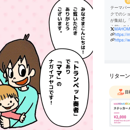
テーマパ
クでのシ
が集結し
う想いの
MAHOM
大人も子
https://
ワクする
の子供達
リターン
目