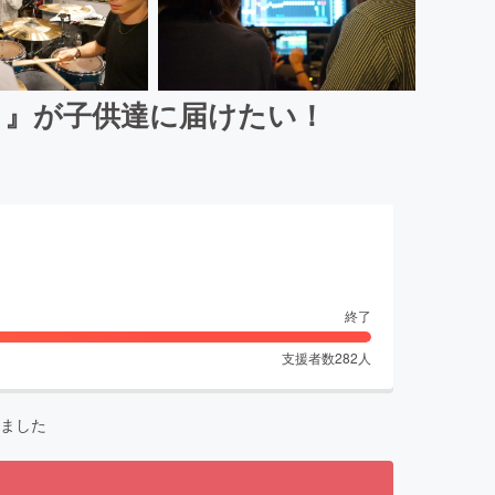
カ』が子供達に届けたい！
終了
支援者数
282
人
ました