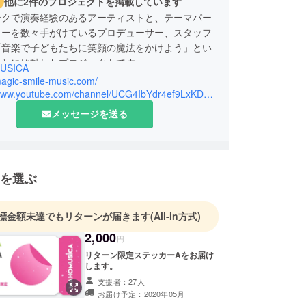
他に2件のプロジェクトを掲載しています
ークで演奏経験のあるアーティストと、テーマパー
ョーを数々手がけているプロデューサー、スタッフ
「音楽で子どもたちに笑顔の魔法をかけよう」とい
もとに始動したプロジェクトです。
USICA
供も楽しめる、まるでお城の前で見たドキドキワク
magic-smile-music.com/
ような音楽ショーを企画作成していきます。世界中
https://www.youtube.com/channel/UCG4IbYdr4ef9LxKD5OJmKug
が笑顔でいっぱいになることを目指して。
メッセージを送る
を選ぶ
標金額未達でもリターンが届きます
(All-in方式)
2,000
円
リターン限定ステッカーAをお届け
します。
支援者：27人
お届け予定：2020年05月