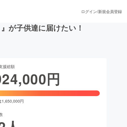
ログイン
/
新規会員登録
カ』が子供達に届けたい！
うすぐ公開されます
支援総額
プロダクト
924,000
円
ファッション
スポーツ
,650,000円
数
ア
ソーシャルグッド
2
人