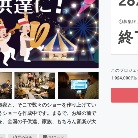
募集終
CAMPFIRE for Social Good
CAMPFIRE Creation
終
CAMPFIREふるさと納税
machi-ya
コミュニティ
このプロジェ
1,924,000
円
奏家と、そこで数々のショーを作り上げてい
うショーを作成中です。まるで、お城の前で
を、全国の子供達、家族、もちろん音楽が大
ピー
埋め込み
QRコード