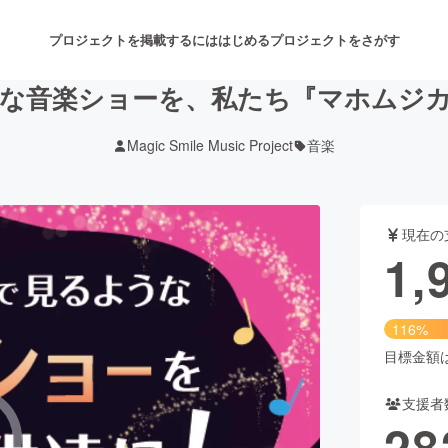
プロジェクトを掲載するには
はじめる
プロジェクトをさがす
な音楽ショーを、私たち『マホムジ
Magic Smile Music Project
音楽
注目のリターン
注目の新着プロジェクト
募集終了が近いプロジェクト
も
現在の
音楽
舞台・パフォーマンス
1,
ゲーム・サービス開発
フード・飲食店
116%
書籍・雑誌出版
アニメ・漫画
目標金額は1
支援者
チャレンジ
ビューティー・ヘルスケ
28