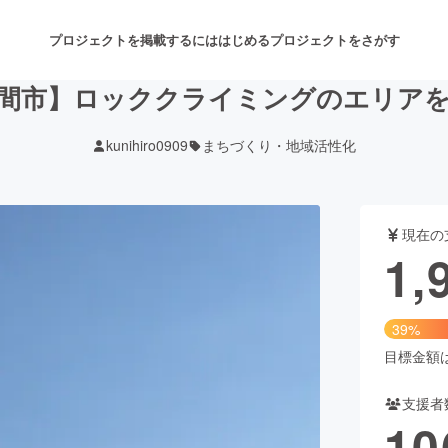
プロジェクトを掲載するには
はじめる
プロジェクトをさがす
間市】ロッククライミングのエリア
kunihiro0909
まちづくり・地域活性化
注目のリターン
注目の新着プロジェクト
募集終了が近いプロジェクト
も
現在の
音楽
舞台・パフォーマンス
1,
ゲーム・サービス開発
フード・飲食店
39%
書籍・雑誌出版
アニメ・漫画
目標金額は5
支援者
チャレンジ
ビューティー・ヘルスケ
10