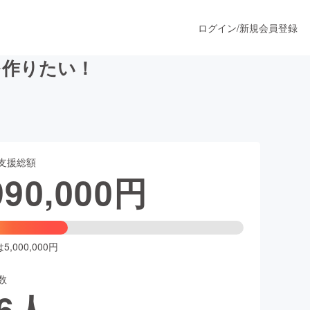
ログイン
/
新規会員登録
を作りたい！
うすぐ公開されます
支援総額
プロダクト
990,000
円
ファッション
スポーツ
,000,000円
数
ア
ソーシャルグッド
6
人