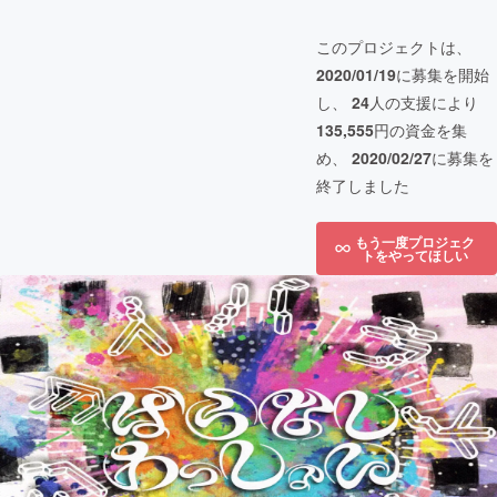
このプロジェクトは、
2020/01/19
に募集を開始
し、
24
人の支援により
135,555
円の資金を集
め、
2020/02/27
に募集を
終了しました
もう一度プロジェク
トをやってほしい