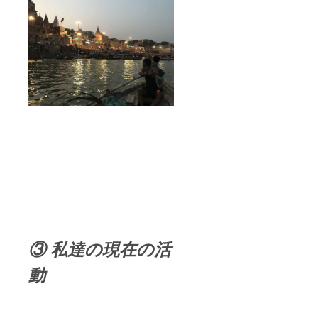
③ 私達の現在の活
動