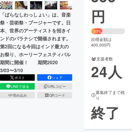
円
まちづくり・地域活性化
「ばらなしわっしょい」は、音楽
祭・芸術祭・プージャーです。日
CAMPFIRE for Social Good
CAMPFIRE Creation
本、世界のアーティストを招きイ
33%
CAMPFIREふるさと納税
machi-ya
コミュニティ
ンドのバラナシで開催されます。
目標金額は
400,000円
第2回になる今回はインド最大の
お祭り、ホーリーフェスティバル
支援者数
期間に開催！ 期間2020
24
人
3/03〜3/10
ポスト
シェア
LINEで送る
URLコピー
募集終了まで残
埋め込み
QRコード
り
終了