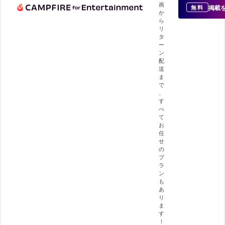
画
掲載
無料
か
ら
リ
タ
ー
ン
配
送
ま
で
、
す
べ
て
お
任
せ
の
プ
ラ
ン
も
あ
り
ま
す
！