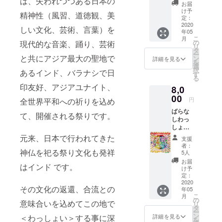
は、失われつつある日本の
ベント
だけま
お届
終了後
す。備
け予
精神性（風習、道徳観、美
にこの
考欄に
定：
リター
2020
欲しい
しい文化、芸術、言葉）を
年05
ンを購
アー
こ
月
入して
ティス
の
現代的な音楽、踊り、芸術
リ
下さっ
トの名
タ
ー
た方限
と共にアジア最大の聖地で
前を記
ン
詳細を見る
を
定で
入して
選
択
あるインド、バラナシで日
LIVE映
下さ
す
る
像をお
い。 ＊
印友好、アジアユナイト、
8,0
届けし
このリ
ます。
00
ターン
円
全世界平和への祈りを込め
＊欲し
はデー
ばらな
いアー
タでの
て、開催される祭りです。
しわっ
ティス
お届け
しょい
トの映
になり
2020 ス
像を１
元来、日本で行われてきた
ます。
支援
ペシャ
組お選
者：
ルコン
神仏を祀る祭り文化も発祥
びいた
5人
ピレー
だけま
お届
はインド です。
ション
す。備
け予
アルバ
考欄に
定：
ム！ イ
2020
欲しい
その文化の返還、合流との
年05
ベント
アー
こ
月
終了後
ティス
の
意味合いを込めてこの地で
リ
にこの
トの名
タ
ー
リター
前を記
ン
＜わっしょい＞する事に深
詳細を見る
を