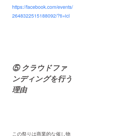
https://facebook.com/events/
2648322515188092/?ti=icl
⑤ クラウドファ
ンディングを行う
理由
この祭りは商業的な催し物