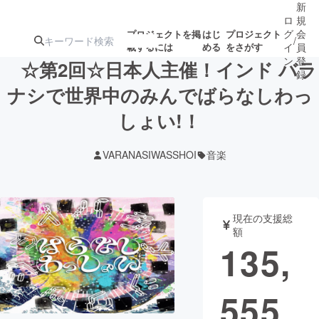
新
ロ
規
グ
会
プロジェクトを掲
はじ
プロジェクト
/
載するには
める
をさがす
イ
員
ン
登
☆第2回☆日本人主催！インド バラ
録
ナシで世界中のみんでばらなしわっ
しょい!！
人気のプロ
注目のリ
注目の新着プロ
募集終了が近いプ
もうすぐ公開
ジェクト
ターン
ジェクト
ロジェクト
されます
VARANASIWASSHOI
音楽
アート・写真
音楽
現在の支援総
テクノロジー・ガジェット
ゲーム・サ
額
135,
映像・映画
書籍・雑誌
555
ビジネス・起業
チャレンジ