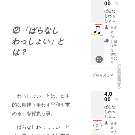
わっ
00
円
しょい
ばらな
2020の
しわっ
様子を
しょい
写真で
2020
お届け
② 「ばらなし
支援
LIVE音
しま
者：
源！ イ
す。 ＊
2人
わっしょい」と
ベント
このリ
お届
終了後
ターン
け予
は？
にこの
はデー
定：
リター
2020
タでの
年05
ンを購
お届け
こ
月
入して
になり
の
リ
下さっ
ます。
タ
ー
た方限
ン
詳細を見る
を
定で
選
択
LIVE映
す
る
像をお
4,0
届けし
「わっしょい」とは、日本
ます。
00
円
＊欲し
的な精神（争わず平和を求
ばらな
いアー
しわっ
ティス
める）を背負う事。
しょい
トの映
2020
像を１
支援
「ばらなしわっしょい」と
LIVE映
組お選
者：
像！ イ
びいた
12人