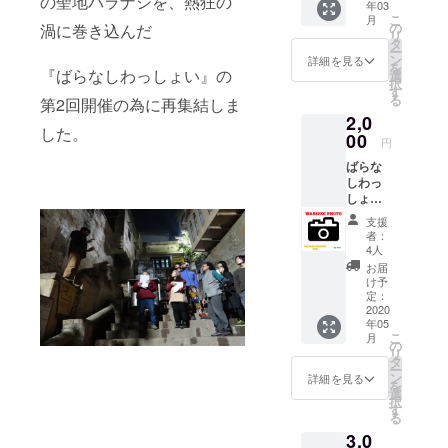
の聖地バラナシを、熱狂の
年03
2020 出
こ
月
演のダ
の
渦に巻き込んだ
リ
ンサー
タ
ー
ハルキ
ン
詳細を見る
を
くんか
『ばらなしわっしょい』の
選
択
らハッ
す
る
第2回開催の為に再集結しま
ピーあ
2,0
りがと
した。
うメッ
00
円
セージ
ばらな
をE-
しわっ
mailで
しょい
お送り
2020
します
支援
わっ
☆ ＊こ
者：
しょい
のリ
4人
写真！
ターン
お届
イベン
はデー
け予
ト終了
タでの
定：
後にこ
2020
お届け
年05
のリ
になり
こ
月
ターン
ます。
の
リ
を購入
タ
ー
して下
ン
詳細を見る
を
さった
選
択
方限定
す
る
でばら
3,0
なし