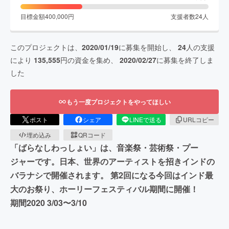
目標金額
400,000
円
支援者数
24
人
このプロジェクトは、
2020/01/19
に募集を開始し、
24
人の支援
により
135,555
円の資金を集め、
2020/02/27
に募集を終了しま
した
もう一度プロジェクトをやってほしい
ポスト
シェア
LINEで送る
URLコピー
埋め込み
QRコード
「ばらなしわっしょい」は、音楽祭・芸術祭・プー
ジャーです。日本、世界のアーティストを招きインドの
バラナシで開催されます。 第2回になる今回はインド最
大のお祭り、ホーリーフェスティバル期間に開催！
期間2020 3/03〜3/10