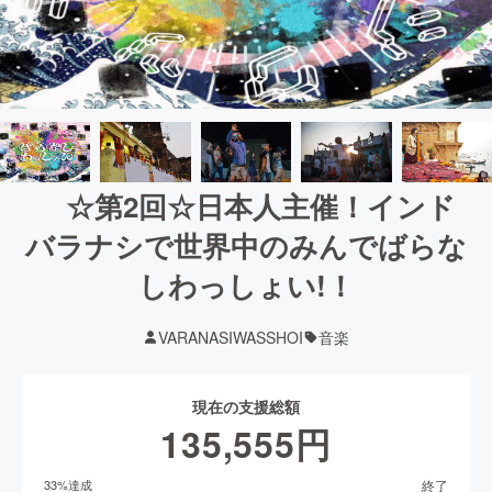
☆第2回☆日本人主催！インド
バラナシで世界中のみんでばらな
しわっしょい!！
VARANASIWASSHOI
音楽
現在の支援総額
135,555
円
終了
33
%達成