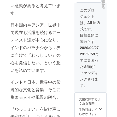
ンを購
入して
選
択
入して
い意義があると考えていま
下さ
す
る
下さっ
い。 ＊
このプロ
す。
た方限
このリ
ジェクト
定でば
ターン
らなし
はデー
は、
All-In方
日本国内やアジア、世界中
わっ
タでの
式
です。
しょい
お届け
で現在も活躍を続けるアー
2020出
になり
目標金額に
演アー
ます。
ティスト達が中心になり、
関わらず、
ティス
トの曲
インドのバラナシから世界
2020/02/27
を集め
23:59:59
ま
に向けて『わっしょい』の
たアル
バムを
でに集まっ
心を発信したい。という想
データ
た金額が
で送り
いを込めています。
ます。
ファンディ
ばらな
ングされま
しわっ
インドと日本、世界中の伝
しょい
す。
2020の
統的な文化と音楽、そこに
雰囲気
を楽し
集まる人々や風景の融合。
支援に関するよ
めるス
くある質問
ペシャ
『わっしょい』を掛け声に
ルな内
手数料はいく
容にな
らかかります
平和を祈り、つくりあげる