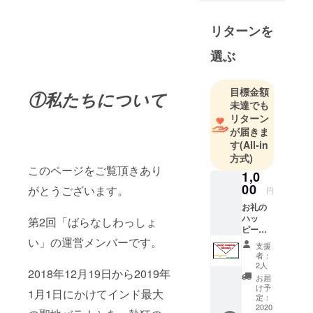
リターンを
選ぶ
目標金額
①私たちについて
未達でも
リターン
が届きま
す
(All-in
方式)
このページをご覧頂きあり
1,0
00
がとうございます。
円
お礼の
ハッ
第2回「ばらなしわっしょ
ピーあ
い」の運営メンバーです。
りがと
支援
うメッ
者：
セー
2人
2018年12月19日から2019年
ジ！ ば
お届
らなし
け予
1月1日にかけてインド最大
わっ
定：
しょい
2020