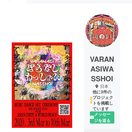
VARAN
ASIWA
SSHOI
日本
他に3件の
プロジェク
トを掲載し
ています
メッセー
ジを送る