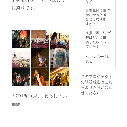
りま
か？
す。 ＊
お祭りです。
このリ
目標金額に届
ターン
かなかった場
はデー
合どうなりま
タでの
すか？
お届け
になり
支援で困った
ます。
時はどこに相
談したらいい
ですか？
ヘルプページを
見る
このプロジェクト
の問題報告は
こち
ら
よりお問い合わ
せください
＊2018ばらなしわっしょい
画像