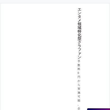
エ
ン
タ
メ
領
域
特
化
型
ク
ラ
フ
ァ
ン
手
数
料
0
円
か
ら
実
施
可
能
。
企