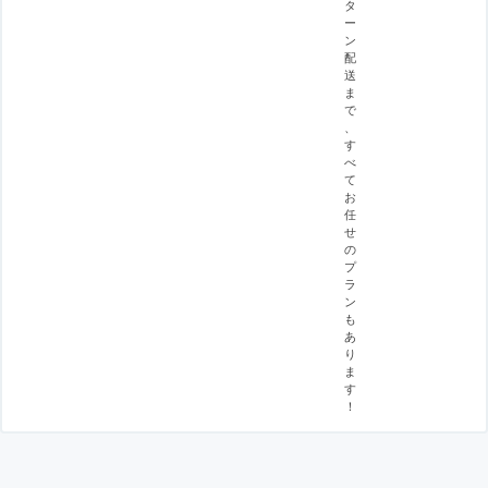
タ
ー
ン
配
送
ま
で
、
す
べ
て
お
任
せ
の
プ
ラ
ン
も
あ
り
ま
す
！