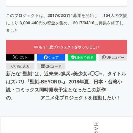
このプロジェクトは、
2017/02/27
に募集を開始し、
154
人の支援
により
3,000,440
円の資金を集め、
2017/04/16
に募集を終了し
ました
もう一度プロジェクトをやってほしい
ポスト
シェア
LINEで送る
URLコピー
埋め込み
QRコード
新たな“聖刻”は、近未来×操兵×美少女×◯◯○。タイトル
はズバリ『聖刻-BEYOND-』 2018年夏、日本・台湾小
説・コミックス同時発表予定となったこの新作
の、 アニメ化プロジェクトを始動したい！
エ
ン
タ