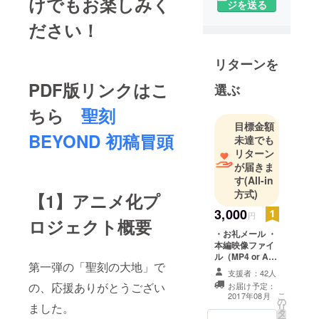
けでもお楽しみく
様々な作品
ジを送る
を観て育
ださい！
ち、「自分
たちも創作
リターンを
活動をした
い!」という
PDF版リンクはこ
選ぶ
夢を実現す
ちら
聖刻
るために集
目標金額
まった、創
BEYOND 初稿冒頭
未達でも
作集団 伸
リターン
童舎でオリ
が届きま
ジナル作品
す
(All-in
「聖刻(ワー
方式)
【1】アニメ化プ
ス)」シリー
3,000
円
ロジェクト概要
ズを製作、
・お礼メール ・
プロデュー
本編映像ファイ
スしている
ル（MP4 or AVI
第一弾の「聖刻の大地」で
予定）
プロジェク
支援者：42人
の、応援ありがとうござい
トチームで
お届け予定：
こ
2017年08月
す。
の
ました。
リ
タ
ー