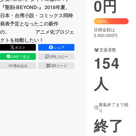
0
円
『聖刻-BEYOND-』 2018年夏、
まちづくり・地域活性化
日本・台湾小説・コミックス同時
120%
発表予定となったこの新作
目標金額は
CAMPFIRE for Social Good
CAMPFIRE Creation
の、 アニメ化プロジェ
2,500,000円
CAMPFIREふるさと納税
machi-ya
コミュニティ
クトを始動したい！
ポスト
シェア
支援者数
154
LINEで送る
URLコピー
埋め込み
QRコード
人
募集終了まで残
り
終了