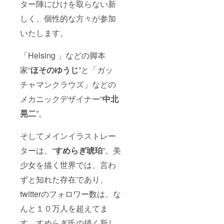
ター陣にひけを取らない新
しく、個性的な方々が参加
いたします。
「Helsing 」などの脚本
家“
ほそのゆうじ
”と「ガッ
チャマンクラウズ」などの
メカニックデザイナー“
中北
晃二
”。
そしてメインイラストレー
ターは、“
すめらぎ琥珀
”。美
少女を描く世界では、言わ
ずと知れた存在であり、
twitterのフォロワー数は、な
んと１０万人を超えてま
す。すめらぎ氏の描く新し