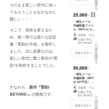
を
選
そのまま新しい世代に知っ
択
す
る
てもらうこともなかなかに
25,000
円
難しい・・・
・御礼メール ・
本編映像ファイ
そこで、現状を変えるた
ル（MP4 or AVI
予定） ・ポスト
支援者：41人
め、第一弾では新たな設定
カード３枚 ・ク
お届け予定：
リアファイル ・
こ
2017年08月
書「聖刻の大地」を製作し
の
「聖刻-
リ
タ
BEYOND-」初稿
ました。次に必要なのは、
ー
ン
pdf送付 ・すめ
詳細を見る
を
選
らぎ（キャラデ
新しい世代に繋ぐ新作の“聖
択
す
ザイン）＆中北
る
（メカデザイ
刻”を制作することでした。
50,000
ン）原画（複
円
製） ・PVへのク
・御礼メール ・
レジット明記
本編映像（MP4
or AVI予定） ・
ポストカード３
すなわち、
新作『聖刻-
支援者：11人
枚 ・クリアファ
お届け予定：
BEYOND-』
の開発です。
イル ・「聖刻-
こ
2017年08月
の
BEYOND-」初稿
リ
タ
pdf送付 ・すめ
ー
ン
らぎ（キャラデ
詳細を見る
を
選