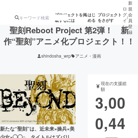
新
ロ
規
グ
会
プロジェクトを掲
はじ
プロジェクト
/
載するには
める
をさがす
イ
員
ン
登
聖刻Reboot Project 第2弾！ 新
録
作“聖刻”アニメ化プロジェクト！！
人気のプロ
注目のリ
注目の新着プロ
募集終了が近いプ
もうすぐ公開
shindosha_wrp
アニメ・漫画
ジェクト
ターン
ジェクト
ロジェクト
されます
アート・写真
音楽
現在の支援総
額
3,00
テクノロジー・ガジェット
ゲーム・サ
0,44
映像・映画
書籍・雑誌
新たな“聖刻”は、近未来×操兵×美
ビジネス・起業
チャレンジ
少女×◯◯○。タイトルはズバリ