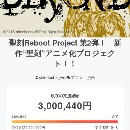
聖刻Reboot Project 第2弾！ 新
作“聖刻”アニメ化プロジェク
ト！！
shindosha_wrp
アニメ・漫画
現在の支援総額
3,000,440
円
終了
120
%達成
目標金額
2,500,000
円
支援者数
154
人