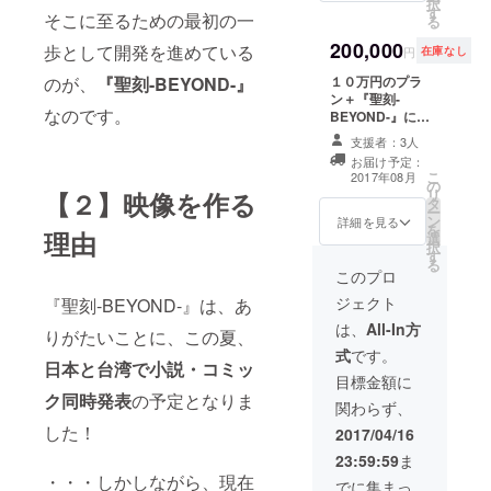
択
す
カード３枚 ・ク
出版記念イベン
そこに至るための最初の一
る
リアファイル ・
トご招待（都内
200,000
「聖刻-
歩として開発を進めている
開催予定 ※恐縮
円
在庫なし
BEYOND-」初稿
ですが、交通
のが、
『聖刻-BEYOND-』
１０万円のプラ
pdf送付 ・クリ
費・宿泊費等は
ン＋『聖刻-
エイターズ直筆
ご負担くださ
なのです。
BEYOND-』に自
サイン入りすめ
い） ※内容検討
分が登場できる
らぎ（キャラデ
中（書店で行え
支援者：3人
コース ・御礼
ザイン）＆中北
る場合は最前列
お届け予定：
メール ・本編映
（メカデザイ
席にご招待、そ
こ
2017年08月
の
像（MP4 or AVI
ン）原画（複
の他、スタッフ
リ
【２】映像を作る
タ
予定） ・ポスト
製） ・クリエイ
との交流やノベ
ー
ン
カード３枚 ・ク
詳細を見る
ターズ直筆サイ
ルティグッズな
を
理由
選
リアファイル ・
ン入りPV原画
ど、お喜びいた
択
す
「聖刻-
（複製）×3（監
だけるような企
る
BEYOND-」初稿
このプロ
督等） ・PVへの
画を検討してお
pdf送付 ・すめ
クレジット明記
ります）
ジェクト
『聖刻-BEYOND-』は、あ
らぎ（キャラデ
・第1巻出版記念
ザイン）＆中北
は、
All-In方
イベントご招待
りがたいことに、この夏、
（メカデザイ
（都内開催予
式
です。
ン）クリエイ
定 ※恐縮です
日本と台湾で小説・コミッ
ターズ直筆サイ
目標金額に
が、交通費・宿
ン入り原画（複
ク同時発表
の予定となりま
泊費等ははご負
関わらず、
製） ・クリエイ
担ください） ※
した！
ターズ直筆サイ
2017/04/16
内容検討中（書
ン入りPV原画
店で行える場合
23:59:59
ま
（複製）×3（監
は最前列席にご
・・・しかしながら、現在
督等） ・PVへの
でに集まっ
招待、その他、