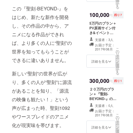
ザイン）＆中北
択
す
（メカデザイ
る
この『聖刻-BEYOND-』を
ン）クリエイ
100,000
ターズ直筆サイ
円
残り7
はじめ、新たな新作を開発
ン入り原画（複
5万円のプラン＋
製） ・PVへのク
し、その作品の中から、ア
PV原画サイン付
レジット明記 ・
き&イベントご
PV原画（複製）
ニメになる作品ができれ
招待プラン ・御
×3
支援者：3人
ば、より多くの人に“聖刻”の
礼メール ・本編
お届け予定：
映像（MP4 or
こ
2017年08月
世界を知ってもらうことが
の
AVI予定） ・ポ
リ
タ
ストカード３枚
ー
できるに違いありません。
ン
・クリアファイ
詳細を見る
を
選
ル ・「聖刻-
択
す
BEYOND-」初稿
新しい“聖刻”の世界が広が
る
pdf送付 ・すめ
300,000
らぎ（キャラデ
り、多くの人が“聖刻”に源流
円
残り1
ザイン）＆中北
２０万円のプラ
（メカデザイ
があることを知り、「源流
ン＋『聖刻-
ン）クリエイ
の映像も観たい！」という
BEYOND-』のロ
ターズ直筆サイ
ゴを一緒に選べ
ン入り原画（複
支援者：0人
声が広まった時、聖刻1092
て、操兵も一体
製） ・クリエイ
お届け予定：
命名できるプラ
ターズ直筆サイ
こ
2017年08月
やワースブレイドのアニメ
の
ン ・御礼メール
ン入りPV原画
リ
タ
・本編映像
（複製）×3 ・
化が現実味を帯びます。
ー
ン
（MP4 or AVI予
詳細を見る
PVへのクレジッ
を
選
定） ・ポスト
ト明記 ・第1巻