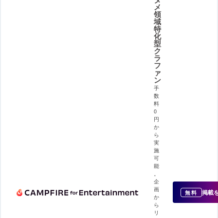
メ
領
域
特
化
型
ク
ラ
フ
ァ
ン
手
数
料
0
円
か
ら
実
施
可
能
。
企
画
掲載
無料
か
ら
リ