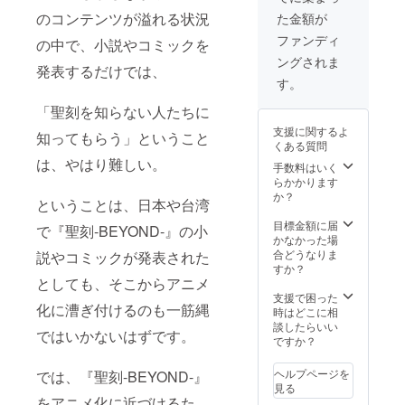
クレジット明記
スタッフとの交
のコンテンツが溢れる状況
た金額が
・第1巻出版記念
流やノベルティ
イベントご招待
ファンディ
グッズなど、お
の中で、小説やコミックを
（都内開催予
喜びいただける
ングされま
定 ※恐縮です
発表するだけでは、
ような企画を検
が、交通費・宿
す。
討しておりま
泊費等ははご負
す） ・作品に自
「聖刻を知らない人たちに
担ください） ※
分が登場できる
内容検討中（書
権 ・「聖刻-
支援に関するよ
知ってもらう」ということ
店で行える場合
BEYOND-」のロ
くある質問
は最前列席にご
ゴを一緒に選べ
は、やはり難しい。
手数料はいく
招待、その他、
る権（TOP画像
らかかります
スタッフとの交
には仮の物を使
か？
流やノベルティ
用しています）
ということは、日本や台湾
グッズなど、お
・登場操兵1体命
目標金額に届
喜びいただける
名権（操兵は、
で『聖刻-BEYOND-』の小
かなかった場
ような企画を検
私どもで指定と
合どうなりま
説やコミックが発表された
討しておりま
なります。また
すか？
す） ・作品に
伸童舎・クリエ
としても、そこからアニメ
自分が登場でき
イター陣の協議
支援で困った
る権（シーンな
の上決定とさせ
化に漕ぎ付けるのも一筋縄
時はどこに相
どは作家の方で
ていただきま
談したらいい
選択させていた
す。）
ではいかないはずです。
ですか？
だきます）
ヘルプページを
では、『聖刻-BEYOND-』
見る
をアニメ化に近づけるた