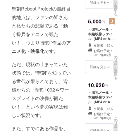
ン
詳細を見る
を
選
聖刻Reboot Projectの最終目
択
す
る
的地点は、ファンの皆さん
5,000
円
と私たちの悲願である「動
・御礼メール ・
く操兵をアニメで観た
本編映像ファイ
ル（MP4 or AVI
い！」つまり“聖刻”作品の
ア
予定） ・ポスト
支援者：39人
カード３枚 ・ク
ニメ化・映像化
です。
お届け予定：
リアファイル
こ
2017年08月
の
リ
タ
ただ、現状の止まっていた
ー
ン
詳細を見る
を
選
状態では、“聖刻”を知ってい
択
す
る
る世代が限られており、皆
10,920
円
様からの「聖刻1092やワー
・御礼メール ・
本編映像ファイ
スブレイドの映像が観た
ル（MP4 or AVI
い！」という夢の実現は難
予定） ・ポスト
支援者：15人
カード３枚 ・ク
お届け予定：
しい状況です。
リアファイル ・
こ
2017年08月
の
「聖刻-
リ
タ
BEYOND-」初稿
ー
また、すでにある作品を、
ン
pdf送付
詳細を見る