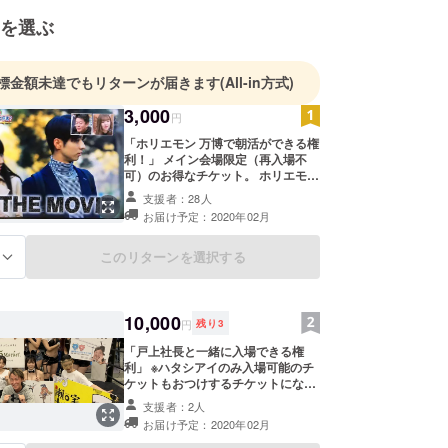
を選ぶ
標金額未達でもリターンが届きます
(All-in方式)
3,000
円
「ホリエモン 万博で朝活ができる権
利！」 メイン会場限定（再入場不
可）のお得なチケット。 ホリエモン
万博ってどんな所かわからないって
支援者：28人
方はお試しにどうぞ！ 朝8時50分入
お届け予定：2020年02月
場開始 13時完全撤収予定 映画多動
力上映会 裏話？！結城ちかvs監督
ハシテツヤトーク 舞台クリスマス
このリターンを選択する
る
キャロル ↑舞台後堀江貴文と豪華ゲ
ストのトークショー予定 トゥクトゥ
ク パーティ フリーフード、フリー
ドリンクつき などなど、豪華なコン
10,000
円
残り
3
テンツ盛り沢山！ ※再入場は原則で
きないです。
「戸上社長と一緒に入場できる権
利」 ※ハタシアイのみ入場可能のチ
ケットもおつけするチケットになり
ます。 すでに万博チケットがある方
支援者：2人
は、粗品もつけます。 勝ったら多分
お届け予定：2020年02月
戸上社長がお礼をいいます。 戸上社
長が勝ったら多分リングに上がり勝