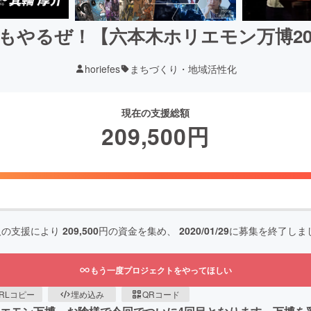
もやるぜ！【六本木ホリエモン万博20
horiefes
まちづくり・地域活性化
現在の支援総額
209,500
円
人の支援により
209,500
円の資金を集め、
2020/01/29
に募集を終了しま
もう一度プロジェクトをやってほしい
RLコピー
埋め込み
QRコード