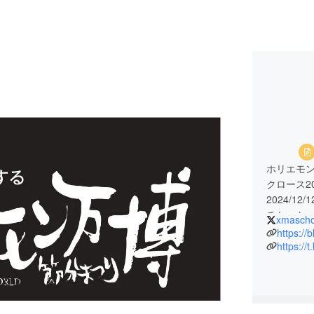
ホリエモ
クロース20
2024/12
チケット➡https
xmascho
#ブルーサ
https://
https://t