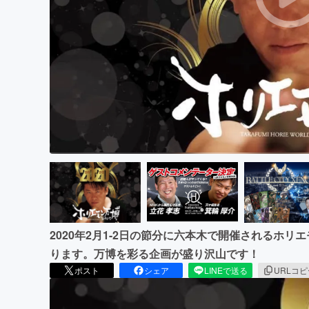
まちづくり・地域活性化
2020年2月1-2日の節分に六本木で開催されるホ
ります。万博を彩る企画が盛り沢山です！
ポスト
シェア
LINEで送る
URLコ