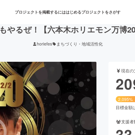
プロジェクトを掲載するには
はじめる
プロジェクトをさがす
もやるぜ！【六本木ホリエモン万博20
horiefes
まちづくり・地域活性化
注目のリターン
注目の新着プロジェクト
募集終了が近いプロジェクト
も
現在の
音楽
舞台・パフォーマンス
20
ゲーム・サービス開発
フード・飲食店
2,095%
書籍・雑誌出版
アニメ・漫画
目標金額は1
支援者
チャレンジ
ビューティー・ヘルスケ
33