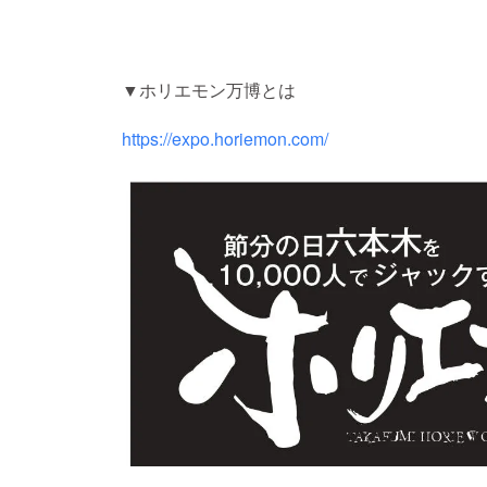
▼ホリエモン万博とは
https://expo.horiemon.com/