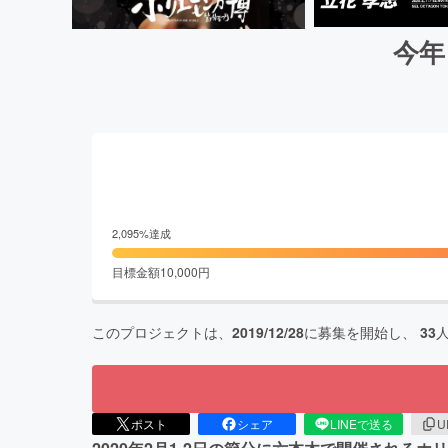
今年
2,095
%達成
目標金額
10,000
円
このプロジェクトは、
2019/12/28
に募集を開始し、
33
ポスト
シェア
LINEで送る
U