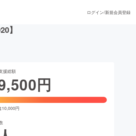
ログイン
/
新規会員登録
20】
うすぐ公開されます
支援総額
プロダクト
9,500
円
ファッション
スポーツ
0,000円
数
ア
ソーシャルグッド
人