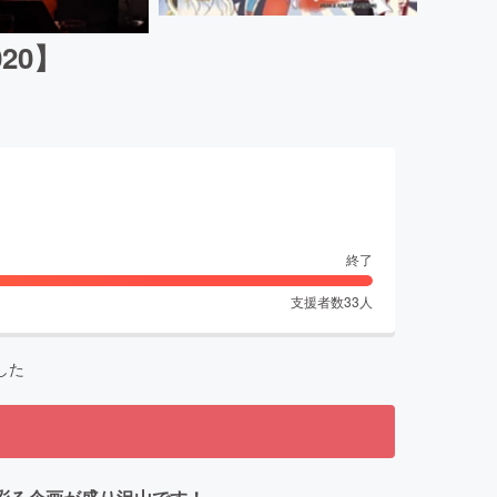
20】
終了
支援者数
33
人
した