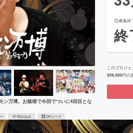
募集終
CAMPFIRE for Social Good
CAMPFIRE Creation
終
CAMPFIREふるさと納税
machi-ya
コミュニティ
このプロジェ
209,500
円の
リエモン万博。お陰様で今回でついに4回目とな
ピー
埋め込み
QRコード