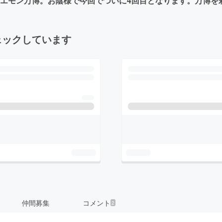
るホリエモン万博。お陰様で今回でついに4回目となります。万博
ェックしています
仲間募集
コメント
2