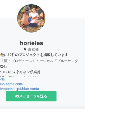
horiefes
東京都
他に30件のプロジェクトを掲載しています
ン主演・プロデュースミュージカル『ブルーサンタ
24』
/12-12/18 東京キネマ倶楽部
://t.livepocket.jp/t/blue-santa
rie
ンタクロース
blue-santa.com/
.livepocket.jp/t/blue-santa
メッセージを送る