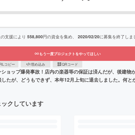
人の支援により
558,800
円の資金を集め、
2020/02/20
に募集を終了しま
もう一度プロジェクトをやってほしい
RLコピー
埋め込み
QRコード
パマンショップ爆発事故！店内の楽器等の保証は済んだが、後建
談したが、どうもできず、本年12月上旬に退去しました。何と
ェックしています