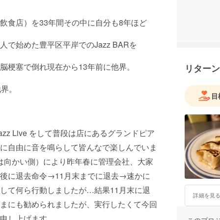
飲食店）を33年間その中に自分も8年ほど
で始めた豊平区平岸でのJazz BARを
脳梗塞で倒れ現在から13年前に他界。
リターン
他界。
目
Jazz Live をして普段は店にあるグランドピア
に自由に音を鳴らして皆んなで楽しんでいま
店は向かい側）により昨年春に管理会社、大家
後に退去命令→11月末までに退去→速かに
して何ら行動しましたが…結果11月末に退
詳細を見
まにも勧められましたが、実行したくて今回
申し上げます。
このプロ