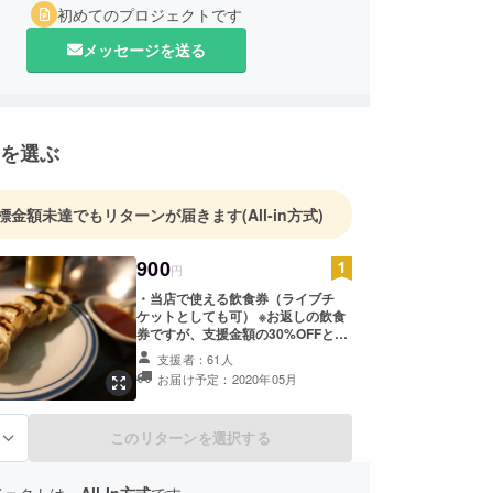
初めてのプロジェクトです
メッセージを送る
を選ぶ
標金額未達でもリターンが届きます
(All-in方式)
900
円
・当店で使える飲食券（ライブチ
ケットとしても可） ※お返しの飲食
券ですが、支援金額の30%OFFと考
えています。 使用期間はオープンし
支援者：61人
てから13ヶ月までとします。 また
お届け予定：2020年05月
来店時、飲食時に当店の人気特製餃
子を「提供」（一皿に限ります）さ
せてい頂きます。 お礼のメールや手
このリターンを選択する
る
紙などの感謝の気持ちも、させて頂
きます。 是非会える日を楽しみにし
ています。
ジェクトは、
All-In方式
です。