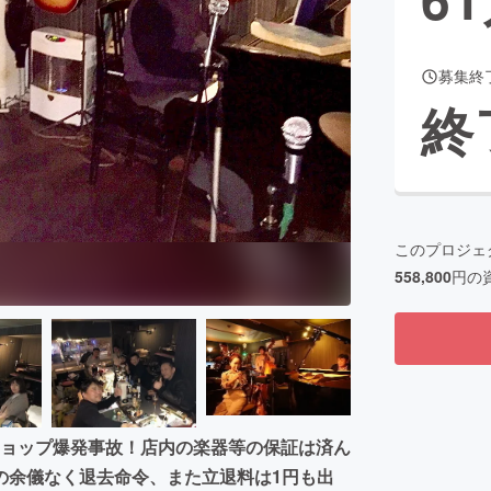
募集終
CAMPFIRE for Social Good
CAMPFIRE Creation
終
CAMPFIREふるさと納税
machi-ya
コミュニティ
このプロジェ
558,800
円の
ンショップ爆発事故！店内の楽器等の保証は済ん
の余儀なく退去命令、また立退料は1円も出