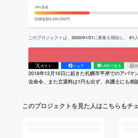
16
%達成
目標金額
3,400,000
円
このプロジェクトは、
2020/01/21
に募集を開始し、
61
ポスト
シェア
LINEで送る
U
2018年12月16日に起きた札幌市平岸でのア
去命令、また立退料は1円も出ず、弁護士にも相
このプロジェクトを見た人はこちらもチ