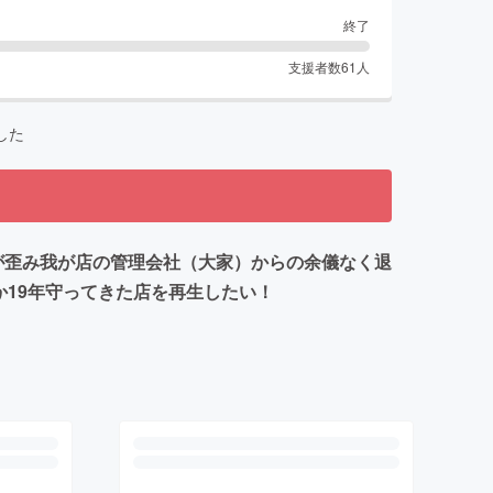
終了
支援者数
61
人
した
物が歪み我が店の管理会社（大家）からの余儀なく退
か19年守ってきた店を再生したい！