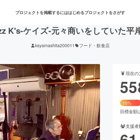
プロジェクトを掲載するには
はじめる
プロジェクトをさがす
r Jazz K's-ケイズ-元々商いをしていた
ksyamashita200011
フード・飲食店
注目のリターン
注目の新着プロジェクト
募集終了が近いプロジェクト
も
現在の
音楽
舞台・パフォーマンス
55
ゲーム・サービス開発
フード・飲食店
16%
書籍・雑誌出版
アニメ・漫画
目標金額は3
支援者
チャレンジ
ビューティー・ヘルスケ
61