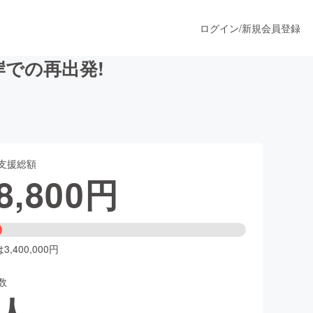
ログイン
/
新規会員登録
平岸での再出発!
うすぐ公開されます
支援総額
プロダクト
8,800
円
ファッション
スポーツ
,400,000円
数
ア
ソーシャルグッド
人