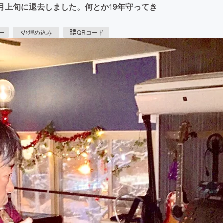
月上旬に退去しました。何とか19年守ってき
ピー
埋め込み
QRコード