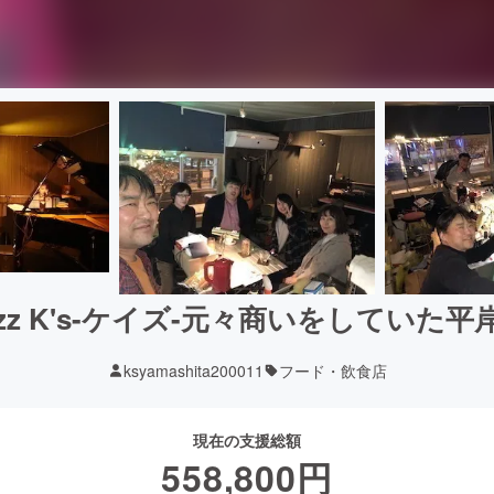
r Jazz K's-ケイズ-元々商いをしていた
ksyamashita200011
フード・飲食店
現在の支援総額
558,800
円