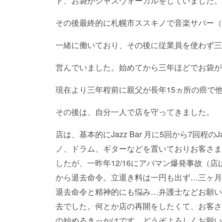
ト、お袋がジャズヴォーカルをしていました。
その後最終的に札幌市ススキノで音楽サパー（
一緒に働いており、その後に従業員を使わず三人
営んでいました。始めてから三年ほどでお袋が
現在より三年程前に親父が長年15ヵ所の癌で
その後は、自分一人で店を守ってきました。
店は、基本的にJazz Bar 月に5回から7回程の
ノ、ドラム、ギターなどを置いておりお客さま
したが、一昨年12/16にアパマン爆発事故（
から退去命令。立退き料は一円も出ず…三ヶ月
退去命令と精神的にも悩み…弁護士などお願い
去でした。何とか店の再開をしたくて、お客さ
の始めるきっかけです。どうぞよろしくお願い