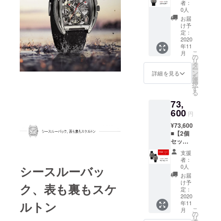
円より
のバン
可能性
をご了
者：
格は、
35％オ
ド x1
がござ
0人
承くだ
変更に
フ
【シリ
います
さい。
お届
なる可
【パッ
コン製
事をご
け予
能性が
ケージ
のバン
定：
了承く
ござい
内容】
2020
ドカ
ださ
ます事
年11
・CIGA
ラー】
い。 ＊
こ
をご了
月
Design
・ ブ
の
販売価
リ
承くだ
機械式
ラック
タ
格は、
ー
さい。
腕時計
＊お届
ン
変更に
詳細を見る
を
x1 ・牛
けが遅
選
なる可
択
皮のバ
延にな
す
能性が
る
ンド x1
る可能
ござい
73,
・シリ
性がご
ます事
コン製
600
ざいま
をご了
円
のバン
す事を
承くだ
¥73,600
ド x1
ご了承
さい。
■【2個
【シリ
くださ
セッ
コン製
い。 ＊
ト】 一
のバン
販売価
支援
般販売
ドカ
格は、
者：
予定価
ラー】
変更に
0人
シースルーバッ
格
・ ブ
なる可
お届
139,600
ラック
能性が
け予
ク、表も裏もスケ
円より
・ オレ
定：
ござい
48％オ
2020
ンジ ＊
ます事
ルトン
年11
フ
シリコ
をご了
こ
月
【パッ
ン製の
の
承くだ
リ
ケージ