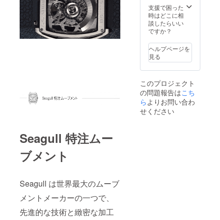
が遅延
支援で困った
になる
時はどこに相
可能性
談したらいい
がござ
ですか？
います
事をご
ヘルプページを
了承く
見る
ださ
い。 ＊
販売価
このプロジェクト
格は、
の問題報告は
こち
変更に
なる可
ら
よりお問い合わ
能性が
せください
ござい
ます事
をご了
Seagull 特注ムー
承くだ
さい。
ブメント
Seagull は世界最大のムーブ
メントメーカーの一つで、
先進的な技術と緻密な加工