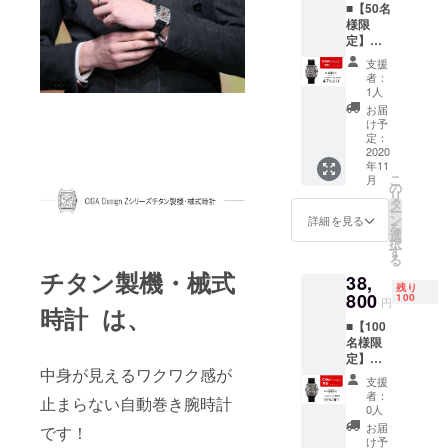
■【50名
ク、シ
着感の
る・所有で
様限
ルバー
オリジ
定】
きる良いデ
スイッ
ナルの
Early
チ式ス
耐汗性
ザインを作
支援
Bird 先
プリン
バンプ
者：
りたいと考
着50名
グバー
デザイ
1人
様限定
より便
えていま
ンにも
お届
の特別
利なス
こだ
け予
す。
価格 一
トラッ
定：
わって
般販売
2020
プの取
いま
年11
予定価
り付け
す。 よ
精一杯もっ
こ
月
格
と取り
の
り多く
リ
と良い製品
69,800
外しの
タ
の人が
ー
円より
を提供する
ための
ン
快適に
詳細を見る
を
47％オ
クイッ
選
着用で
ことを頑張
択
フ
クチェ
す
きるよ
る
ります。
【パッ
ンジ
うに、
チタン製機・械式
38,
ケージ
ロック
16穴で
残り
内容】
800
タイト
100
このモ
円
時計 は、
・CIGA
スプリ
デルの
■【100
Design
ング
長さを
名様限
機械式
バーで
7％増や
定】
腕時計
す。 ワ
しまし
中身が見えるワクワク感が
Early
x1 ・牛
ンタッ
た。 ス
支援
Bird 先
皮のバ
チで簡
トラッ
者：
止まらない自動巻き腕時計
着100名
ンド x1
単にベ
0人
プ全体
様限定
・シリ
ルト替
の長さ
お届
です！
の特別
コン製
えが可
け予
が