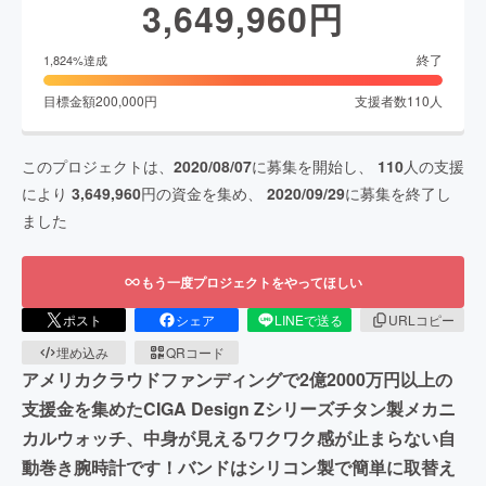
3,649,960
円
終了
1,824
%達成
目標金額
200,000
円
支援者数
110
人
このプロジェクトは、
2020/08/07
に募集を開始し、
110
人の支援
により
3,649,960
円の資金を集め、
2020/09/29
に募集を終了し
ました
もう一度プロジェクトをやってほしい
ポスト
シェア
LINEで送る
URLコピー
埋め込み
QRコード
アメリカクラウドファンディングで2億2000万円以上の
支援金を集めたCIGA Design Zシリーズチタン製メカニ
カルウォッチ、中身が見えるワクワク感が止まらない自
動巻き腕時計です！バンドはシリコン製で簡単に取替え