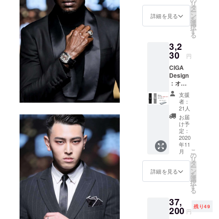
CIGA Design
リ
一般販
タ
ー
創業者の思
売予定
ン
詳細を見る
を
価格円
選
想として、
択
3,800円
す
る
良いデザイ
より
3,2
15％オ
ンは皆に広
フ 4色
30
円
まるべき
選べま
で、少人数
CIGA
す（オ
Design
レン
に偏るべき
：オリ
ジ、
ではなく、
ジナル
レッ
支援
の替え
みんなの生
ド、ブ
者：
スイッ
ルー、
21人
活の中に入
チ式ス
ブラッ
お届
り込んでい
プリン
ク） 優
け予
グバー
れた柔
定：
かなくては
ステン
2020
軟性と
いかないと
年11
レスス
食品用
こ
月
いうものが
トラッ
グレー
の
リ
プ 一般
ドのシ
タ
あります。
ー
販売予
リコン
ン
詳細を見る
を
CIGA Design
定価格
スト
選
択
3,800円
は独自のデ
ラップ
す
る
より
となっ
ザインに留
37,
15％オ
ていま
まらず、み
残り49
フ 色:ブ
200
す。 優
円
ラッ
れた装
んなが買え