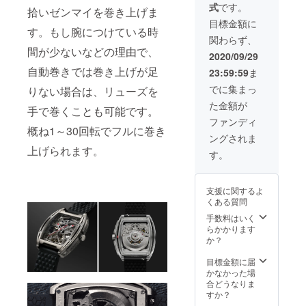
式
です。
Design
す。 ＊
拾いゼンマイを巻き上げま
機械式
お届け
目標金額に
す。もし腕につけている時
腕時計
が遅延
関わらず、
x1 ・牛
になる
間が少ないなどの理由で、
皮のバ
可能性
2020/09/29
ンド x1
がござ
自動巻きでは巻き上げが足
23:59:59
ま
・シリ
います
コン製
事をご
でに集まっ
りない場合は、リューズを
のバン
了承く
た金額が
ド x1
ださ
手で巻くことも可能です。
【シリ
い。 ＊
ファンディ
コン製
概ね1～30回転でフルに巻き
販売価
ングされま
のバン
格は、
上げられます。
ドカ
変更に
す。
ラー】
なる可
・ ブ
能性が
ラック
ござい
支援に関するよ
・ オレ
ます事
くある質問
ンジ ＊
をご了
シリコ
承くだ
手数料はいく
ン製の
さい。
らかかります
バンド
か？
カラー
はお選
目標金額に届
びいた
かなかった場
だけま
合どうなりま
す。 ＊
すか？
お届け