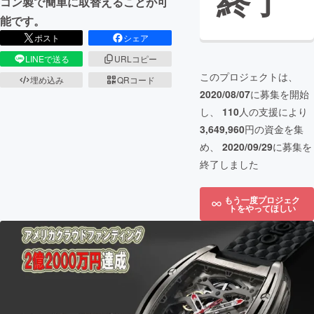
終了
コン製で簡単に取替えることが可
能です。
ポスト
シェア
LINEで送る
URLコピー
このプロジェクトは、
埋め込み
QRコード
2020/08/07
に募集を開始
し、
110
人の支援により
3,649,960
円の資金を集
め、
2020/09/29
に募集を
終了しました
もう一度プロジェク
トをやってほしい