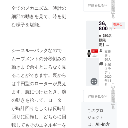
バンド
タ
さい。
ー
内容】
カラー
ン
詳細を見る
全てのメカニズム、時計の
を
・CIGA
はお選
選
択
Design
びいた
す
細部の動きを見て、時を刻
る
機械式
だけま
36,
腕時計
す。 ＊
む様子を堪能。
在庫な
x2 ・牛
800
お届け
し
円
皮のバ
が遅延
■【80名
ンド x2
になる
様限
・シリ
可能性
定】
コン製
がござ
Super
シースルーバックなので
のバン
います
支援
Early
ド x2
事をご
者：
ムーブメントの分秒刻みの
Bird 先
【シリ
了承く
80人
着80名
コン製
ださ
お届
動きまで余すところなく見
様限定
のバン
い。 ＊
け予
の特別
ドカ
定：
販売価
ることができます。裏から
価格 一
2020
ラー】
格は、
年11
般販売
・ ブ
変更に
は半円型のローターが見え
こ
月
予定価
ラック
の
なる可
リ
格
ます。腕につけたとき、腕
・ オレ
タ
能性が
ー
69,800
ンジ ＊
ン
ござい
詳細を見る
を
の動きを拾って、ローター
円より
シリコ
選
ます事
択
48％オ
ン製の
す
をご了
る
が時計回りもしくは反時計
フ
バンド
承くだ
このプロ
【パッ
カラー
さい。
回りに回転し、どちらに回
ジェクト
ケージ
はお選
内容】
びいた
は、
All-In方
転してもそのエネルギーを
・CIGA
だけま