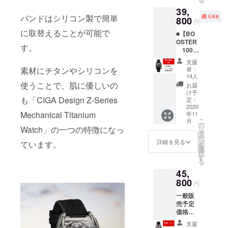
腕時計
ラック
い。 ＊
がござ
クイッ
39,
x1 ・牛
・ オレ
販売価
います
クチェ
バンドはシリコン製で簡単
残り86
皮のバ
800
ンジ ＊
格は、
事をご
円
ンジ
ンド x1
シリコ
変更に
了承く
ロック
に取替えることが可能で
■【BO
・シリ
ン製の
なる可
ださ
タイト
OSTER
コン製
バンド
能性が
い。 ＊
す。
スプリ
100名
のバン
カラー
ござい
販売価
ング
様 限
ド x1
はお選
ます事
格は、
支援
バーで
定】 一
【シリ
びいた
素材にチタンやシリコンを
をご了
者：
変更に
す。 ＊
般販売
コン製
だけま
14人
承くだ
なる可
シリコ
予定価
のバン
使うことで、肌に優しいの
す。 ＊
さい。
お届
能性が
ン製の
格
ドカ
お届け
け予
ござい
バンド
も「CIGA Design Z-Series
53,000
ラー】
定：
が遅延
ます事
カラー
円より
2020
・ ブ
になる
をご了
はお選
Mechanical Titanium
年11
25％オ
ラック
可能性
承くだ
びいた
こ
月
フ
・ オレ
の
がござ
さい。
Watch」の一つの特徴になっ
だけま
リ
【パッ
ンジ ＊
タ
います
す。 ＊
ー
ケージ
シリコ
ン
事をご
詳細を見る
ています。
お届け
を
内容】
ン製の
選
了承く
が遅延
択
・CIGA
バンド
す
ださ
になる
る
Design
カラー
い。 ＊
可能性
45,
機械式
はお選
販売価
がござ
腕時計
800
びいた
格は、
円
います
x1 ・牛
だけま
変更に
事をご
一般販
皮のバ
す。 ＊
なる可
了承く
売予定
ンド x1
お届け
能性が
ださ
価格
・シリ
が遅延
ござい
い。 ＊
69,800
コン製
になる
ます事
支援
販売価