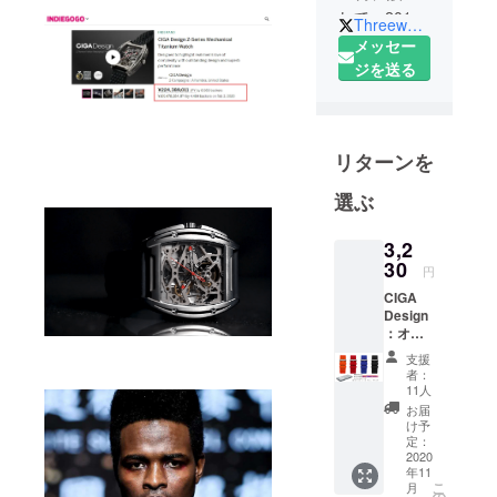
して、2019
Threewa66643903
年に ブラ
メッセー
ンド CIGA
ジを送る
Design 日
本総代理店
になりまし
リターンを
た。
CIGA Design
選ぶ
は2013年創
立以来、今
3,2
まで8回のド
30
円
イツ・レッ
CIGA
ドドット・
Design
デザイン賞
：オリ
ジナル
を始め、そ
支援
の替え
者：
の他デザイ
スイッ
11人
チ式ス
ン賞を受賞
お届
プリン
け予
していま
グバー
定：
す。
シリコ
2020
年11
ンスト
こ
月
ラップ
の