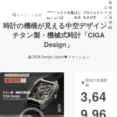
新
ロ
規
グ
会
プロジェクトを掲
はじ
プロジェクト
/
載するには
める
をさがす
イ
員
ン
登
時計の機構が見える中空デザイン、
録
チタン製・機械式時計「CIGA
Design」
人気のプロ
注目のリ
注目の新着プロ
募集終了が近いプ
もうすぐ公開
ジェクト
ターン
ジェクト
ロジェクト
されます
CIGA Design Japan
ファッション
アート・写真
音楽
現在の支援総
テクノロジー・ガジェット
ゲーム・サ
額
3,64
映像・映画
書籍・雑誌
9,96
ビジネス・起業
チャレンジ