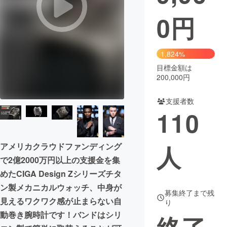
0
円
まちづくり・地域活性化
CAMPFIRE for Social Good
CAMPFIRE Creation
1,824%
CAMPFIREふるさと納税
machi-ya
コミュニティ
目標金額は
200,000円
支援者数
110
人
アメリカクラウドファンディング
で2億2000万円以上の支援金を集
めたCIGA Design Zシリーズチタ
ン製メカニカルウォッチ、中身が
募集終了まで残
見えるワクワク感が止まらない自
り
動巻き腕時計です！バンドはシリ