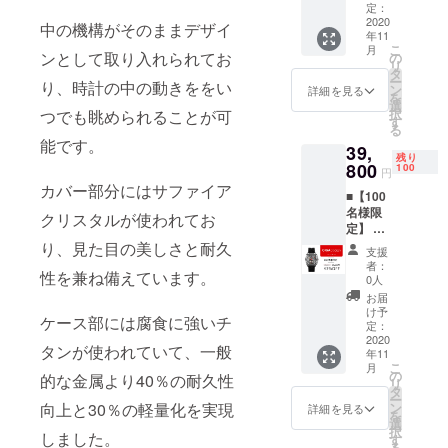
価格 一
のバン
定：
能で
24.2cm
般販売
2020
ド x1
す。 長
中の機構がそのままデザイ
から
年11
予定価
【シリ
さ調整
26cmに
こ
月
格
ンとして取り入れられてお
コン製
の
できま
伸びて
リ
69,800
のバン
タ
す。 素
おりま
ー
り、時計の中の動きををい
円より
ドカ
ン
材：304
詳細を見る
す。 新
を
45％オ
ラー】
選
ステン
しいシ
択
つでも眺められることが可
フ
・ ブ
す
レス
リコン
る
【パッ
ラック
（錆び
バンド
能です。
39,
ケージ
・ オレ
にくい
は、よ
残り
内容】
800
ンジ ＊
100
コー
り柔ら
円
・CIGA
シリコ
ティン
カバー部分にはサファイア
かく人
■【100
Design
ン製の
グメッ
間工学
名様限
機械式
バンド
クリスタルが使われてお
キ加工
に基づ
定】 一
腕時計
カラー
済み）
いてお
般販売
り、見た目の美しさと耐久
x1 ・牛
はお選
＊ステ
り、快
支援
予定価
皮のバ
びいた
ンレス
者：
適さを
性を兼ね備えています。
格
ンド x1
だけま
0人
製のバ
向上さ
69,800
・シリ
す。 ＊
ンドカ
お届
せてい
円より
コン製
お届け
け予
ラーは
ます。
ケース部には腐食に強いチ
43％オ
のバン
定：
が遅延
お選び
より便
フ
2020
ド x1
になる
いただ
利なス
タンが使われていて、一般
年11
【パッ
【シリ
可能性
けま
トラッ
こ
月
ケージ
コン製
の
がござ
的な金属より40％の耐久性
す。 ＊
プの取
リ
内容】
のバン
タ
います
お届け
り付け
ー
・CIGA
ドカ
向上と30％の軽量化を実現
ン
事をご
詳細を見る
が遅延
と取り
を
Design
ラー】
選
了承く
になる
外しの
択
しました。
機械式
・ ブ
す
ださ
可能性
ための
る