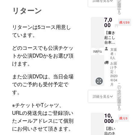
ン
詳細を見る
を
は『愛
メール
選
択
リターン
と青春
アドレ
す
る
の旅立
スとの
7,0
ち』ラ
やりと
残り20
イブ映
00
りでチ
リターンは
5
コース用意し
円
像が見
ケット
【書き
られる
ています。
はライ
起こし
限定
ブ当日
台本
URL ・
の受け
どのコースでも公演チケッ
コー
十九人
渡し、
支援
ス】 ・
ゆッ
限定
者：
トか公演
DVDか
をお選び頂
十九人
ちゃんw
URLは
0人
単独ラ
けます。
の舞台
ご登録
お届
イブ
衣装と
頂いた
け予
『愛と
同じT
定：
メール
また公演
DVD
は、当日会場
青春の
2020
シャツ
アドレ
年04
旅立
（非売
スにお
でのご予約も受付予定で
こ
月
ち』チ
品） ・
の
送りし
リ
ケット
す。
3月に行
タ
ます。
ー
もしく
われる
ン
※リター
詳細を見る
を
は『愛
十九人
選
ンの受
択
※チケットやTシャツ、
と青春
単独ラ
す
け渡し
る
の旅立
イブ
はご登
URLの発送先はご登録頂い
10,
ち』ラ
『ふた
録頂い
残り3
たメールアドレスにて個別
イブ映
000
りの大
たメー
円
像が見
阪』ラ
ルアド
にお伺いさせて頂きます。
【思い
られる
イブ映
レスと
出のネ
限定
像が見
のやり