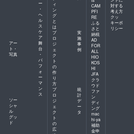
ー
ィ
対する
CAM
・
ン
考え方
PFI
ヘ
グ
クッ
RE
ル
と
キーポ
ふる
ス
は
リシー
さと
ケ
プ
実
納税
ア
ロ
施
AD
アー
舞
ジ
事
FOR
ト・
台
ェ
例
ALL
写真
・
ク
HIO
パ
ト
KOS
フ
の
HI
ォ
作
JFA
ー
り
クラ
マ
方
ウド
ン
プ
統
ファ
ス
ロ
計
ン
ソー
ジ
デ
ディ
シャ
ェ
ー
ング
ル
ク
タ
mac
グッ
ト
hi-ya
ド
の
補助
広
金申