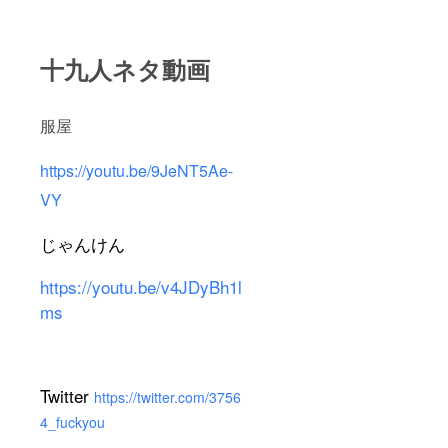
十九人ネタ動画
服屋
https://youtu.be/9JeNT5Ae-
VY
じゃんけん
https://youtu.be/v4JDyBh1l
ms
Twitter
https://twitter.com/3756
4_fuckyou