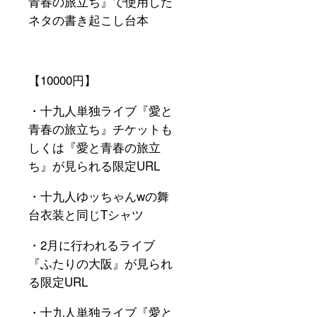
青春の旅立ち』で使用した
ンの受
ネタの書き起こし台本
け渡し
はご登
録頂い
たメー
ルアド
レスと
【
10000
円】
のやり
とりで
・十九人単独ライブ『愛と
郵送と
ライブ
青春の旅立ち』チケットも
での手
渡しを
しくは『愛と青春の旅立
お選び
ち』が見られる限定URL
頂けま
す。ま
た郵送
・十九人ゆッちゃん
w
の舞
の場合
送料は
台衣装と同じ
T
シャツ
こちら
で負担
・
2
月に行われるライブ
いたし
ます。
『ふたりの大阪』が見られ
る限定URL
・十九人単独ライブ『愛と