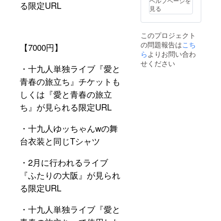
ヘルプページを
る限定URL
やった
※リター
見る
ネタ10
ンの受
本以上
け渡し
の書き
はご登
このプロジェクト
起こし
録頂い
の問題報告は
こち
台本 ※
【7000
円】
たメー
ご登録
ら
よりお問い合わ
ルアド
頂いた
レスと
せください
・十九人単独ライブ『愛と
メール
のやり
アドレ
とりで
青春の旅立ち』チケットも
スとの
郵送と
やりと
しくは『愛と青春の旅立
ライブ
りでチ
での手
ち』が見られる限定URL
ケット
渡しを
はライ
お選び
ブ当日
頂けま
・十九人ゆッちゃん
w
の舞
の受け
す。ま
台衣装と同じ
T
シャツ
渡し、
た郵送
限定
の場合
URLは
送料は
・
2
月に行われるライブ
ご登録
こちら
頂いた
で負担
『ふたりの大阪』が見られ
メール
いたし
る限定URL
アドレ
ます。
スにお
送りし
・十九人単独ライブ『愛と
ます。
※リター