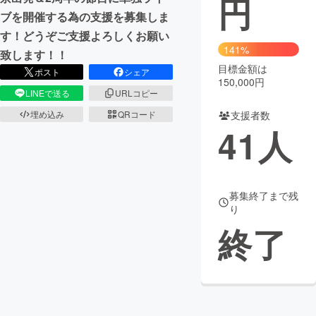
円
ブを開催する為の支援を募集しま
まちづくり・地域活性化
す！どうぞご支援よろしくお願い
141%
致します！！
目標金額は
CAMPFIRE for Social Good
CAMPFIRE Creation
ポスト
シェア
150,000円
CAMPFIREふるさと納税
machi-ya
コミュニティ
LINEで送る
URLコピー
埋め込み
QRコード
支援者数
41
人
募集終了まで残
り
終了