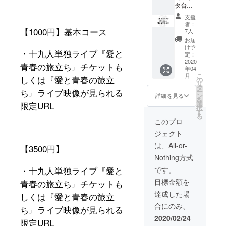
タ台本
URL ・
られる
とりで
コー
十九人
限定
郵送と
支援
ス】 ・
ゆッ
URL ※
ライブ
者：
十九人
【
1000
円】基本コース
ちゃんw
ご登録
7人
での手
単独ラ
の舞台
頂いた
渡しを
お届
イブ
衣装と
メール
け予
お選び
・十九人単独ライブ『愛と
『愛と
同じT
定：
アドレ
頂けま
青春の
2020
シャツ
スとの
青春の旅立ち』チケットも
す。ま
年04
旅立
（非売
やりと
た郵送
こ
月
しくは『愛と青春の旅立
ち』チ
品） ・
の
りでチ
の場合
リ
ケット
3月に行
タ
ケット
送料は
ち』ライブ映像が見られる
ー
もしく
われる
ン
はライ
詳細を見る
こちら
を
は『愛
十九人
選
限定URL
ブ当日
で負担
択
と青春
単独ラ
す
の受け
いたし
る
の旅立
イブ
渡し、
このプロ
ます。
ち』ラ
『ふた
限定
ジェクト
イブ映
りの大
URLは
像が見
阪』ラ
ご登録
は、All-or-
【3500
円】
られる
イブ映
頂いた
Nothing方式
限定
像が見
メール
URL ・
られる
・十九人単独ライブ『愛と
アドレ
です。
十九人
限定
スにお
目標金額を
青春の旅立ち』チケットも
ゆッ
URL ・
送りし
ちゃんw
十九人
ます。
達成した場
しくは『愛と青春の旅立
の舞台
単独ラ
※リター
合にのみ、
衣装と
ち』ライブ映像が見られる
イブ
ンの受
同じT
『愛と
け渡し
2020/02/24
限定URL
シャツ
青春の
はご登