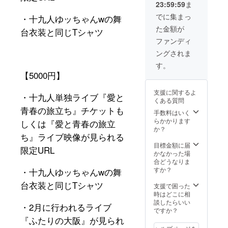
23:59:59
ま
（非売
旅立
録頂い
品） ・
ち』で
たメー
でに集まっ
・十九人ゆッちゃん
w
の舞
3月に行
使用し
ルアド
た金額が
われる
台衣装と同じ
T
シャツ
たネタ
レスと
十九人
の書き
のやり
ファンディ
単独ラ
起こし
とりで
ングされま
イブ
台本 ※
郵送と
『ふた
ご登録
ライブ
す。
りの大
頂いた
での手
【5
000
円】
阪』ラ
メール
渡しを
イブ映
アドレ
お選び
支援に関するよ
像が見
・十九人単独ライブ『愛と
スとの
頂けま
くある質問
られる
やりと
す。ま
青春の旅立ち』チケットも
限定
りでチ
手数料はいく
た郵送
URL ・
ケット
らかかります
の場合
しくは『愛と青春の旅立
十九人
はライ
か？
送料は
ち』ライブ映像が見られる
単独ラ
ブ当日
こちら
イブ
の受け
目標金額に届
で負担
限定URL
『愛と
渡し、
かなかった場
いたし
青春の
限定
合どうなりま
ます。
旅立
URLは
すか？
・十九人ゆッちゃん
w
の舞
ち』で
ご登録
台衣装と同じ
T
シャツ
使用し
頂いた
支援で困った
たネタ
メール
時はどこに相
の書き
アドレ
談したらいい
・
2
月に行われるライブ
起こし
スにお
ですか？
台本 ・
送りし
『ふたりの大阪』が見られ
2年間で
ます。