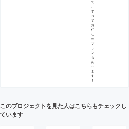
で
、
す
べ
て
お
任
せ
の
プ
ラ
ン
も
あ
り
ま
す
！
このプロジェクトを見た人はこちらもチェックし
ています