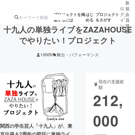
新
ロ
規
グ
会
プロジェクトを掲
はじ
プロジェクト
/
載するには
める
をさがす
イ
員
ン
登
十九人の単独ライブをZAZAHOUSE
録
でやりたい！プロジェクト
人気のプロ
注目のリ
注目の新着プロ
募集終了が近いプ
もうすぐ公開
19NIN
舞台・パフォーマンス
ジェクト
ターン
ジェクト
ロジェクト
されます
アート・写真
音楽
現在の支援総
額
212,
テクノロジー・ガジェット
ゲーム・サ
000
映像・映画
書籍・雑誌
関西の学生芸人「十九人」が、東
ビジネス・起業
チャレンジ
京出発＆2周年の節目に単独ライ