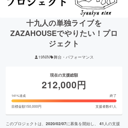
十九人の単独ライブを
ZAZAHOUSEでやりたい！プロ
ジェクト
19NIN
舞台・パフォーマンス
現在の支援総額
212,000
円
終了
141
%達成
目標金額
150,000
円
支援者数
41
人
このプロジェクトは、
2020/02/07
に募集を開始し、
41
人の支援