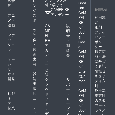
飲食
レ
Crea
料で学ぼう
店
ン
tion
各種規定
CAMPFIRE
ジ
CAM
アカデミー
アニ
ス
利用規
PFI
メ・
ポ
約
RE
漫画
ー
CA
説
細則
for
ツ
MP
明
プライ
Soci
ファ
映
FI
会
バシー
al
ッ
像
RE
・
ポリ
Goo
ショ
・
ア
相
シー
d
ン
映
カ
談
特定商
CAM
画
デ
会
取引法
PFI
ゲー
書
ミ
に基づ
RE
ム・
籍
ー
く表記
for
サー
・
と
情報セ
Ente
ビス
雑
は
キュリ
rtain
開発
誌
ク
サ
ティ方
men
出
ラ
ポ
針
t
版
ウ
ー
反社基
CAM
ビジ
ビ
ド
ト
本方針
PFI
ネ
ュ
フ
サ
カスタ
RE
ス・
ー
ァ
ー
マーハ
for
起業
テ
ン
ビ
ラスメ
Spor
ィ
デ
ス
ントに
ts