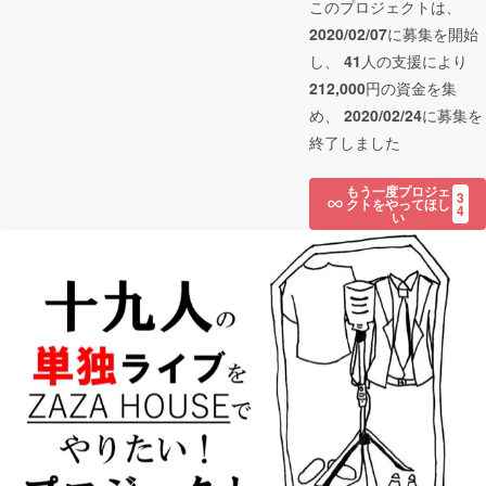
このプロジェクトは、
2020/02/07
に募集を開始
し、
41
人の支援により
212,000
円の資金を集
め、
2020/02/24
に募集を
終了しました
もう一度プロジェ
3
クトをやってほし
4
い