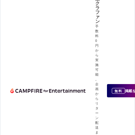
ク
ラ
フ
ァ
ン
手
数
料
0
円
か
ら
実
施
可
能
。
企
画
掲載
無料
か
ら
リ
タ
ー
ン
配
送
ま