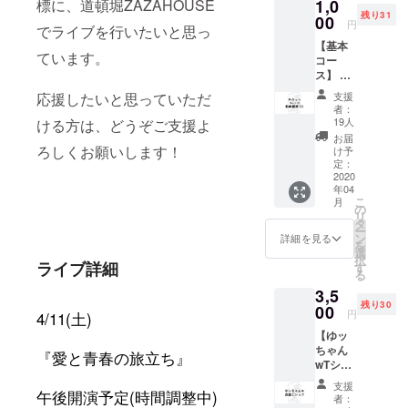
標に、
道頓堀ZAZAHOUSE
1,0
残り31
00
円
でライブを行いたいと思っ
【基本
ています。
コー
ス】 ・
十九人
応援したいと思っていただ
支援
単独ラ
者：
イブ
19人
ける方は、どうぞご支援よ
『愛と
お届
青春の
ろしくお願いします！
け予
旅立
定：
ち』チ
2020
年04
ケット
こ
月
もしく
の
リ
は『愛
タ
ー
と青春
ン
詳細を見る
を
の旅立
選
択
ち』ラ
ライブ詳細
す
る
イブ映
3,5
像が見
残り30
られる
00
円
4/11(
土
)
限定
【ゆッ
URL ※
ちゃん
ご登録
『愛と青春の旅立ち』
wTシャ
頂いた
ツコー
メール
支援
午後開演予定
(
時間調整中
)
ス】 ・
アドレ
者：
十九人