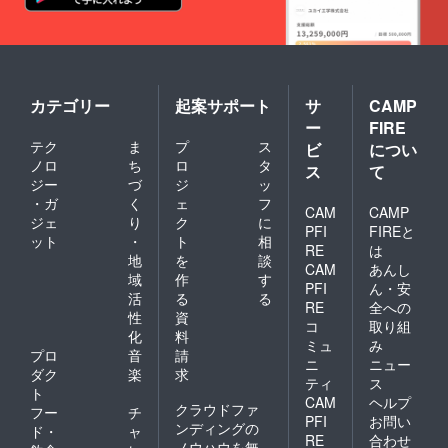
カテゴリー
起案サポート
サ
CAMP
ー
FIRE
テク
ま
プ
ス
ビ
につい
ノロ
ち
ロ
タ
ス
て
ジー
づ
ジ
ッ
・ガ
く
ェ
フ
CAM
CAMP
ジェ
り
ク
に
PFI
FIREと
ット
・
ト
相
RE
は
地
を
談
CAM
あんし
域
作
す
PFI
ん・安
活
る
る
RE
全への
性
資
コ
取り組
化
料
ミュ
み
プロ
音
請
ニ
ニュー
ダク
楽
求
ティ
ス
ト
CAM
ヘルプ
クラウドファ
フー
チ
PFI
お問い
ンディングの
ド・
ャ
RE
合わせ
ノウハウを無