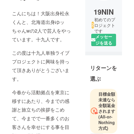
19NIN
こんにちは！大阪出身松永
初めてのプ
くんと、北海道出身ゆッ
ロジェクト
ちゃんwの2人で芸人をやっ
です
メッセー
ています。十九人です。
ジを送る
この度は十九人単独ライブ
プロジェクトに興味を持っ
リターンを
て頂きありがとうございま
選ぶ
す。
今春から活動拠点を東京に
目標金額
未達なら
移すにあたり、今までの感
全額返金
謝と旅立ちの挨拶をこめ
されます
(All-or-
て、今までで一番多くのお
Nothing
客さんを幸せにする事を目
方式)