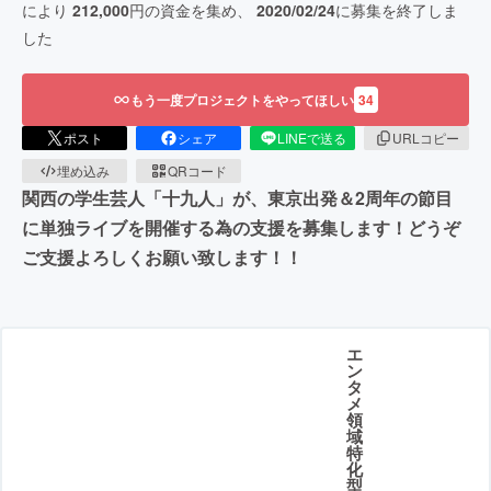
により
212,000
円の資金を集め、
2020/02/24
に募集を終了しま
した
もう一度プロジェクトをやってほしい
34
ポスト
シェア
LINEで送る
URLコピー
埋め込み
QRコード
関西の学生芸人「十九人」が、東京出発＆2周年の節目
に単独ライブを開催する為の支援を募集します！どうぞ
ご支援よろしくお願い致します！！
エ
ン
タ
メ
領
域
特
化
型