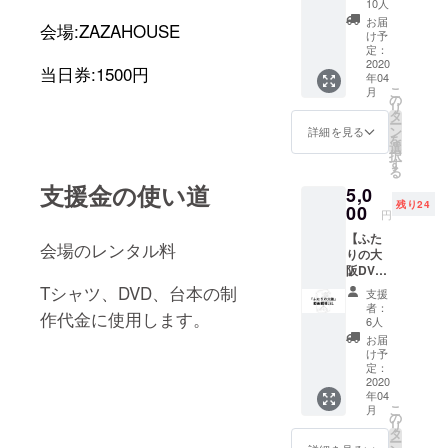
スとの
10人
単独ラ
やりと
お届
会場
:ZAZAHOUSE
イブ
りでチ
け予
『愛と
ケット
定：
青春の
2020
はライ
当日券
:1500
円
年04
旅立
ブ当日
こ
月
ち』チ
の受け
の
リ
ケット
渡し、
タ
ー
もしく
限定
ン
詳細を見る
を
は『愛
URLは
選
択
と青春
ご登録
す
る
の旅立
頂いた
支援金の使い道
5,0
ち』ラ
メール
残り24
イブ映
00
アドレ
円
像が見
スにお
【ふた
られる
送りし
会場のレンタル料
りの大
限定
ます。
阪DVD
URL ・
コー
十九人
T
シャツ、
DVD
、台本の制
支援
ス】 ・
ゆッ
者：
作代金に使用します。
十九人
ちゃんw
6人
単独ラ
の舞台
お届
イブ
衣装と
け予
『愛と
同じT
定：
青春の
2020
シャツ
年04
旅立
（非売
こ
月
ち』チ
品） ※
の
リ
ケット
ご登録
タ
ー
もしく
頂いた