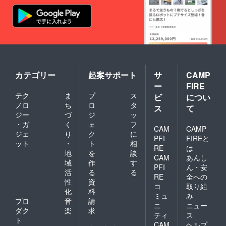
あらか
じめご
了承く
ださ
い。
カテゴリー
起案サポート
サ
CAMP
ー
FIRE
テク
ま
プ
ス
ビ
につい
ノロ
ち
ロ
タ
ス
て
ジー
づ
ジ
ッ
・ガ
く
ェ
フ
CAM
CAMP
ジェ
り
ク
に
PFI
FIREと
ット
・
ト
相
RE
は
地
を
談
CAM
あんし
域
作
す
PFI
ん・安
活
る
る
RE
全への
性
資
コ
取り組
化
料
ミュ
み
プロ
音
請
ニ
ニュー
ダク
楽
求
ティ
ス
ト
CAM
ヘルプ