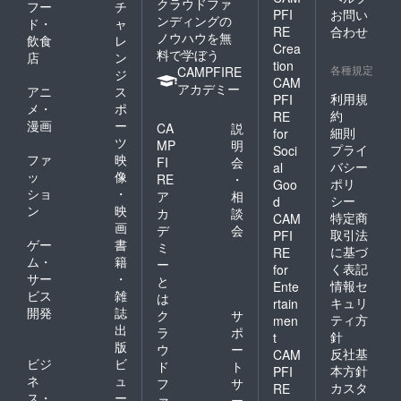
クラウドファ
フー
チ
PFI
お問い
ンディングの
ド・
ャ
RE
合わせ
ノウハウを無
飲食
レ
Crea
料で学ぼう
店
ン
tion
各種規定
CAMPFIRE
ジ
CAM
アカデミー
アニ
ス
利用規
PFI
メ・
ポ
約
RE
漫画
ー
CA
説
細則
for
ツ
MP
明
プライ
Soci
ファ
映
FI
会
バシー
al
ッ
像
RE
・
ポリ
Goo
ショ
・
ア
相
シー
d
ン
映
カ
談
特定商
CAM
画
デ
会
取引法
PFI
ゲー
書
ミ
に基づ
RE
ム・
籍
ー
く表記
for
サー
・
と
情報セ
Ente
ビス
雑
は
キュリ
rtain
開発
誌
ク
サ
ティ方
men
出
ラ
ポ
針
t
版
ウ
ー
反社基
CAM
ビジ
ビ
ド
ト
本方針
PFI
ネ
ュ
フ
サ
カスタ
RE
ス・
ー
ァ
ー