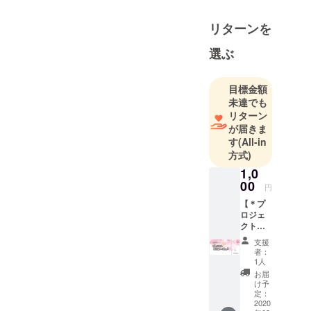
しさと日々
向き合って
させていただきます！どん
リターンを
います。
な時だって、いつだって、
選ぶ
自分を救えるのは自分だけ
☆みんなその力を持ってい
目標金額
ます！！子宮推命はその力
未達でも
を発揮できるよう、そっと
リターン
が届きま
背中を押してくれます＊
す
(All-in
方式)
1,0
00
円
【＊プ
ロジェ
クト応
援コー
支援
ス＊】
者：
「ぜひ
1人
子宮推
お届
命を広
け予
めてく
定：
ださ
2020