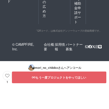
ド
の
補助
広
金申
め
請サ
方
ポー
ト
「QRコード」は株式会社デンソーウェーブの登録商標です。
© CAMPFIRE,
会社概
採用情
パートナー
Inc.
要
報
募集
mori_no_chibiko
さんへアンコール
もう一度プロジェクトをやってほしい
1