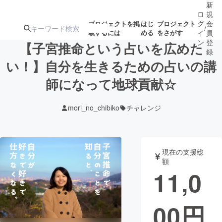
新
ロ
規
グ
会
プロジェクトを掲
はじ
プロジェクト
/
載するには
める
をさがす
イ
員
ン
登
【子宮推命という占いを広めた
録
い！】自分を生きるための占いの講
師になって地球貢献☆
人気のプロ
注目のリ
注目の新着プロ
募集終了が近いプ
もうすぐ公開
ジェクト
ターン
ジェクト
ロジェクト
されます
mori_no_chibiko
チャレンジ
アート・写真
音楽
現在の支援総
テクノロジー・ガジェット
ゲーム・サ
額
11,0
映像・映画
書籍・雑誌
00
円
ビジネス・起業
チャレンジ