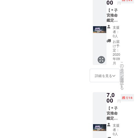
い】 ※
00
円
鑑定は
【＊子
100％の
宮推命
効果効
鑑定
能を保
コース
証する
支援
＊】 ２
もので
者：
名様分
はござ
0人
の鑑定
いませ
お届
書を作
ん。 鑑
け予
成し、
定内容
定：
郵送
2020
に不満
年09
か、
を感じ
こ
月
データ
られた
の
リ
にてお
として
タ
ー
送りさ
も、返
ン
詳細を見る
を
せてい
金等の
選
択
ただき
対応は
す
る
ます。
出来兼
7,0
【お願
ねます
残り16
い】 ※
00
ので、
円
鑑定は
あらか
【＊子
100％の
じめご
宮推命
効果効
了承く
鑑定
能を保
ださ
コース
証する
い。
支援
＊】 ３
もので
者：
名様分
はござ
0人
の鑑定