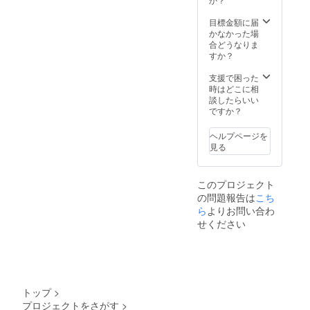
のカ
フェや
目標金額に届
ホテル
かなかった場
ラウン
合どうなりま
ジ等
すか？
か、
Zoomで
支援で困った
の対面
時はどこに相
も検討
談したらいい
中。）
ですか？
（ご自
身の交
ヘルプページを
通費や
見る
飲食費
等はご
負担お
このプロジェクト
願いい
の問題報告は
こち
たしま
す。）
ら
よりお問い合わ
【C】１
せください
名様分
の鑑定
書を作
成し、
メール
での
トップ
>
フォ
プロジェクトをさがす
>
ロー10