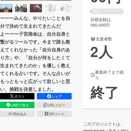
まちづくり・地域活性化
2%
ーーーみんな、やりたいことを自
目標金額は
390,000円
分で決めて生まれてきたんだ
CAMPFIRE for Social Good
CAMPFIRE Creation
よーーー子宮推命は、自分自身と
CAMPFIREふるさと納税
machi-ya
コミュニティ
支援者数
繋がるツールです。今まで誰も教
2
人
えてくれなかった「自分自身のあ
り方」や、「自分が何をしたくて
生まれてきたのか」を優しく教え
募集終了まで残
てくれる占いです。そんな占いが
り
もっともっと広がって欲しいと思
終了
い、挑戦を決意しました。
ポスト
シェア
LINEで送る
URLコピー
埋め込み
QRコード
このプロジェクトは、