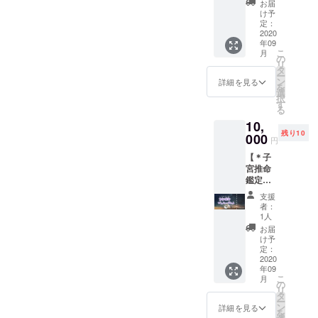
いませ
お届
書を作
ん。 鑑
け予
成し、
定内容
定：
郵送
2020
に不満
年09
か、
を感じ
こ
月
データ
られた
の
リ
にてお
として
タ
ー
送りさ
も、返
ン
詳細を見る
を
せてい
金等の
選
択
ただき
対応は
す
る
ます。
出来兼
10,
【お願
ねます
残り10
い】 ※
000
ので、
円
鑑定は
あらか
【＊子
100％の
じめご
宮推命
効果効
了承く
鑑定
能を保
ださ
コース
証する
い。
支援
＊】 鑑
もので
者：
定内容
はござ
1人
を３通
いませ
お届
り選べ
ん。 鑑
け予
ます。
定内容
定：
※ご支援
2020
に不満
年09
の際
を感じ
こ
月
に、ご
られた
の
リ
希望の
として
タ
ー
鑑定タ
も、返
ン
詳細を見る
を
イプを
金等の