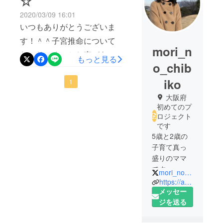
☆
2020/03/09 16:01
いつもありがとうございま
す！＾＾子宮推命について
mori_n
わかりにくいとお声があっ
もっと見る
o_chib
たので、主に子宮推命の説
iko
明部分の追記をしました！
1
あとは命式と推命パラメー
大阪府
初めてのプ
ターと円推力の画像を載せ
ロジェクト
ました。またご質問等があ
です
5歳と2歳の
りましたらお気軽にお声が
子育て真っ
けください☆ 子宮推命は、
盛りのママ
とても実践的な占いだと
です。
mori_no_chibiko
思っています。動けない。
子育てして
https://ameblo.jp/mori-no-chibiko
みて、初め
メッセー
動き方がわからない。とい
て感じる息
ジを送る
う方にとってもオススメで
苦しさ、難
す〜☆具体的にアドバイス