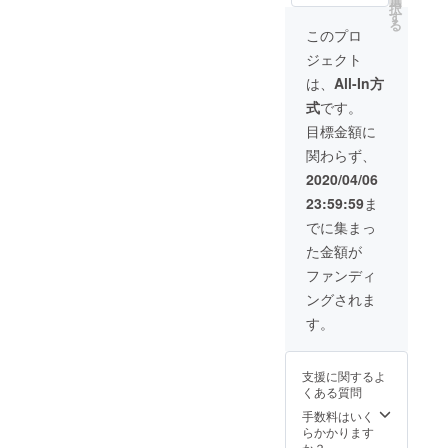
選
択
オプ
対応は
す
る
ション
出来兼
このプロ
にてお
ねます
ジェクト
選びく
ので、
ださ
あらか
は、
All-In方
い。
じめご
式
です。
【A】５
了承く
名様分
ださ
目標金額に
の鑑定
い。
関わらず、
書を作
成し、
2020/04/06
郵送か
23:59:59
ま
メール
にて送
でに集まっ
付。
た金額が
【B】１
名様分
ファンディ
の対面
ングされま
鑑定を
180分程
す。
度＋他
５名様
までの
支援に関するよ
簡易鑑
くある質問
定付
き。
手数料はいく
（大阪
らかかります
府近郊
か？