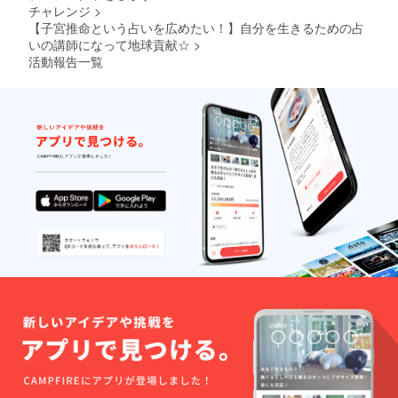
チャレンジ
>
通程度
＋他５
【子宮推命という占いを広めたい！】自分を生きるための占
名様ま
いの講師になって地球貢献☆
>
での簡
活動報告一覧
易鑑定
付き。
【お願
い】 ※
鑑定は
100％の
効果効
能を保
証する
もので
はござ
いませ
ん。 鑑
定内容
に不満
を感じ
られた
として
も、返
金等の
対応は
出来兼
ねます
ので、