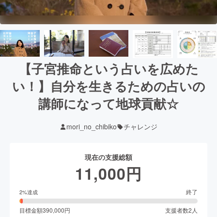
【子宮推命という占いを広めた
い！】自分を生きるための占いの
講師になって地球貢献☆
mori_no_chibiko
チャレンジ
現在の支援総額
11,000
円
終了
2
%達成
目標金額
390,000
円
支援者数
2
人