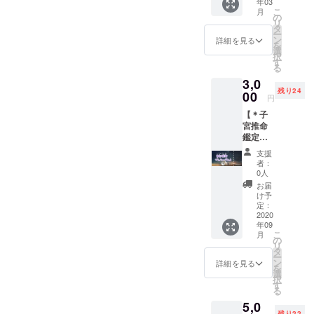
年03
い。応
こ
月
援して
の
リ
いま
タ
ー
す！」
ン
詳細を見る
を
という
選
択
方。 チ
す
る
ビコよ
3,0
り、お
残り24
礼の
00
円
メール
【＊子
を送ら
宮推命
せてい
鑑定
ただき
コース
ます。
支援
＊】 １
者：
名様分
0人
の鑑定
お届
書を作
け予
成し、
定：
郵送
2020
年09
か、
こ
月
データ
の
リ
にてお
タ
ー
送りさ
ン
詳細を見る
を
せてい
選
択
ただき
す
る
ます。
5,0
【お願
残り22