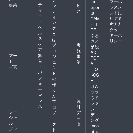
マーハ
for
起業
テ
ン
ビ
ラスメ
Spor
ィ
デ
ス
ントに
ts
ー
ィ
対する
CAM
・
ン
考え方
PFI
ヘ
グ
クッ
RE
ル
と
キーポ
ふる
ス
は
リシー
さと
ケ
プ
実
納税
ア
ロ
施
AD
アー
舞
ジ
事
FOR
ト・
台
ェ
例
ALL
写真
・
ク
HIO
パ
ト
KOS
フ
の
HI
ォ
作
JFA
ー
り
クラ
マ
方
ウド
ン
プ
統
ファ
ス
ロ
計
ン
ソー
ジ
デ
ディ
シャ
ェ
ー
ング
ル
ク
タ
mac
グッ
ト
hi-ya