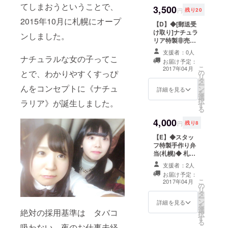
チャージ500円
てしまおうということで、
3,500
(会員登録により
円
残り20
無料) 14時〜17
2015年10月に札幌にオープ
【D】◆[郵送受
時 10分300円
け取り]ナチュラ
(税別) 17時〜24
ンしました。
リア特製非売品T
時 10分400円
シャツ◆ タイプ
(税別)
支援者：0人
A〜C ロゴ入りT
ナチュラルな女の子ってこ
お届け予定：
シャツになりま
こ
2017年04月
とで、わかりやすくすっぴ
の
す。コンセプト
リ
タ
になぞらえたT
ー
んをコンセプトに《ナチュ
ン
シャツです。 以
詳細を見る
を
選
下いずれかをお
択
ラリア》が誕生しました。
す
選びいただけま
る
す。 タイプA
4,000
女は黙って眉毛
円
残り8
とリップ タイプ
【E】◆スタッ
B すっぴん
フ特製手作り弁
ブームの最古参
当(札幌)◆ 札幌
タイプC
の全スタッフ選
SNOWと化粧に
支援者：2人
べます ※日にち
ダマされた 郵送
お届け予定：
選択可（2017年
でお受け取りい
こ
2017年04月
の
8月31日までの
ただけます。
リ
タ
日にちでご指定
ー
ン
ください） ス
詳細を見る
を
選
タッフからのお
絶対の採用基準は タバコ
択
す
礼レター付きで
る
吸わない、夜のお仕事未経
す 札幌店にてお