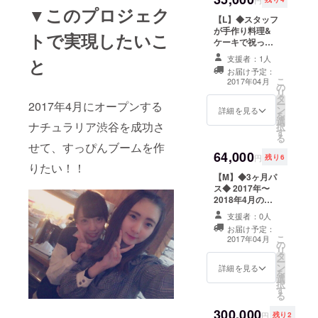
円
スをお渡しいた
▼このプロジェク
【L】◆スタッフ
します
が手作り料理&
トで実現したいこ
ケーキで祝って
くれる誕生会(札
支援者：1人
と
幌)◆ 店内3時間
お届け予定：
貸し切りで、ス
こ
2017年04月
の
タッフたちが手
リ
タ
作りケーキであ
ー
2017年4月にオープンする
ン
なたの誕生会を
詳細を見る
を
選
お祝いします。
ナチュラリア渋谷を成功さ
択
す
20名上限。自分
る
へのご褒美誕生
せて、すっぴんブームを作
64,000
会でも、友人へ
円
残り6
りたい！！
のサプライズ誕
【M】◆3ヶ月パ
生会でも。ス
ス◆ 2017年〜
タッフたちとの
2018年4月の間
時間をゆっくり
で指定していた
とお過ごしくだ
支援者：0人
だいた3ヶ月間が
さい。 ※誕生会
お届け予定：
席料無料の3ヶ月
以外のお祝いで
こ
2017年04月
の
パスになりま
もOKです ※料理
リ
タ
す。 ※札幌店/渋
や飲み物の飲み
ー
ン
谷店、両店でご
詳細を見る
放題も含まれて
を
選
利用いただけま
います ※原則
択
す
す ※1日3時間ま
2017年12月30
る
での使用とさせ
日までに開催
300,000
ていただきます
※15時から20時
円
残り2