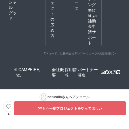
シャ
ェ
ー
ング
ル
ク
タ
mac
グッ
ト
hi-ya
ド
の
補助
広
金申
め
請サ
方
ポー
ト
「QRコード」は株式会社デンソーウェーブの登録商標です。
© CAMPFIRE,
会社概
採用情
パートナー
Inc.
要
報
募集
naturalia
さんへアンコール
もう一度プロジェクトをやってほしい
4