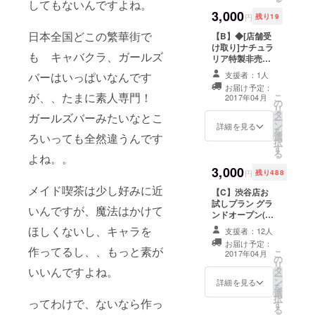
してもないんですよね。
えり・ゆうか・
3,000
れいむ」の中か
円
残り19
ら選択していた
日本全国どこの繁華街で
【B】◆[店舗受
だく形になりま
け取り]ナチュラ
す。
も キャバクラ、ガールズ
リア特製非売品T
シャツ◆ タイプ
バーはいっぱいなんです
支援者：1人
A〜C ロゴ入りT
お届け予定：
シャツになりま
が、、たまに素人専門！
こ
2017年04月
の
す。コンセプト
リ
タ
になぞらえたT
ガールズバーみたいなとこ
ー
ン
シャツです。 以
詳細を見る
を
ろいっても全然違うんです
選
下いずれかをお
択
す
選びいただけま
る
よね。。
す。 タイプA
3,000
女は黙って眉毛
円
残り488
とリップ タイプ
メイド喫茶は少し好みに近
【C】渋谷店お
B すっぴん
試しプラン グラ
ブームの最古参
いんですが、魔法はかけて
ンドオープン(プ
タイプC
レオープンの後)
SNOWと化粧に
ほしくないし、キャラを
支援者：12人
から使用可能 2
ダマされた 札幌
お届け予定：
時間飲み放題 通
作ってるし、、もっと素が
店/渋谷店でお受
こ
2017年04月
の
常料金よりかな
け取りいただけ
リ
いいんですよね。
タ
りお得なお試し
ます。
ー
ン
プランです [通常
詳細を見る
を
選
料金] 14時〜24
択
ってわけで、ないなら作っ
す
時、飲み放題
る