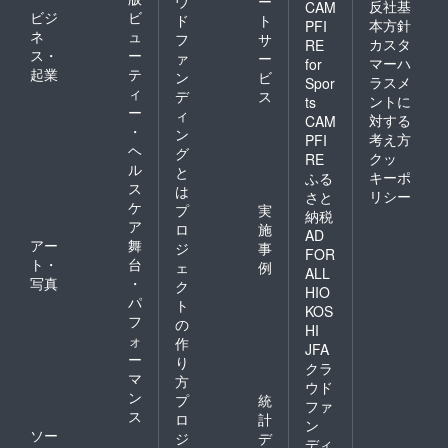
ウ
ー
反社基
CAM
ビジ
ビ
ド
ト
本方針
PFI
ネ
ュ
フ
サ
カスタ
RE
ス・
ー
ァ
ー
マーハ
for
起業
テ
ン
ビ
ラスメ
Spor
ィ
デ
ス
ントに
ts
ー
ィ
対する
CAM
・
ン
考え方
PFI
ヘ
グ
クッ
RE
ル
と
キーポ
ふる
ス
は
リシー
さと
ケ
プ
実
納税
ア
ロ
施
AD
アー
舞
ジ
事
FOR
ト・
台
ェ
例
ALL
写真
・
ク
HIO
パ
ト
KOS
フ
の
HI
ォ
作
JFA
ー
り
クラ
マ
方
ウド
ン
プ
統
ファ
ス
ロ
計
ン
ソー
ジ
デ
ディ