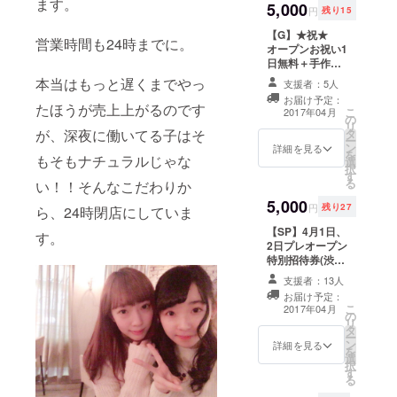
ます。
5,000
写真を撮ること
円
残り15
が出来る権利に
【G】★祝★
なります。 ※当
営業時間も24時までに。
オープンお祝い1
リターンはオー
日無料＋手作り
プニングパー
フードサービス
ティー参加時の
本当はもっと遅くまでやっ
支援者：5人
2017年4月限
オプションで
お届け予定：
定 札幌・渋谷
たほうが売上上がるのです
す、別途【F-1】
こ
2017年04月
の
両店で使用OK
を合わせてご支
リ
が、深夜に働いてる子はそ
タ
飲み放題が時間
援ください。単
ー
ン
無制限無料、単
詳細を見る
体では無効とな
を
もそもナチュラルじゃな
選
品注文は別途 ※
りますのでご注
択
す
渋谷店では2時
意ください。 ※
る
い！！そんなこだわりか
間、札幌店では3
他のお客様が写
5,000
時間で元がとれ
りこまないよう
円
残り27
ら、24時閉店にしていま
ちゃう♪
にご協力くださ
【SP】4月1日、
い。
す。
2日プレオープン
特別招待券(渋谷
店) 関係者限定の
支援者：13人
プレオープン2日
お届け予定：
間に限定招
こ
2017年04月
の
待！！ 一般のお
リ
タ
客様は入れな
ー
ン
い、まだ慣れて
詳細を見る
を
選
いない女の子の
択
す
練習台になって
る
しまう可能性ア