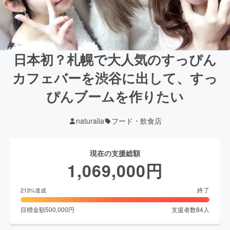
日本初？札幌で大人気のすっぴん
カフェバーを渋谷に出して、すっ
ぴんブームを作りたい
naturalia
フード・飲食店
現在の支援総額
1,069,000
円
終了
213
%達成
目標金額
500,000
円
支援者数
84
人