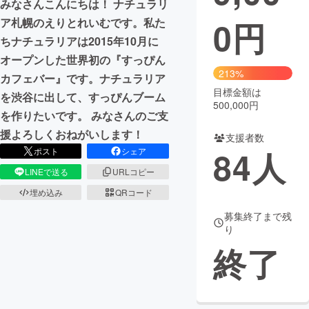
みなさんこんにちは！ ナチュラリ
0
円
ア札幌のえりとれいむです。私た
まちづくり・地域活性化
ちナチュラリアは2015年10月に
オープンした世界初の『すっぴん
CAMPFIRE for Social Good
CAMPFIRE Creation
213%
カフェバー』です。ナチュラリア
CAMPFIREふるさと納税
machi-ya
コミュニティ
目標金額は
を渋谷に出して、すっぴんブーム
500,000円
を作りたいです。 みなさんのご支
援よろしくおねがいします！
支援者数
84
人
ポスト
シェア
LINEで送る
URLコピー
埋め込み
QRコード
募集終了まで残
り
終了