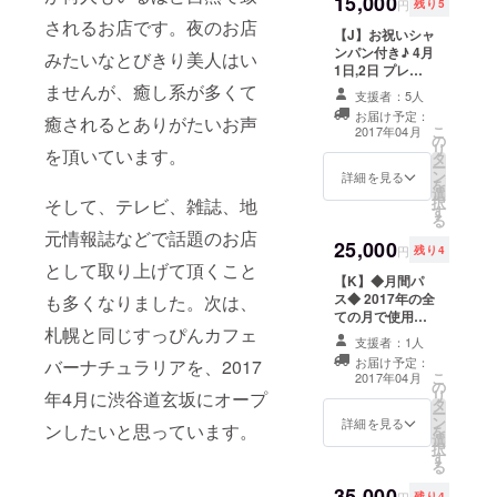
15,000
円
残り5
されるお店です。夜のお店
【J】お祝いシャ
ンパン付き♪ 4月
みたいなとびきり美人はい
1日,2日 プレ
オープン特別招
ませんが、癒し系が多くて
支援者：5人
待券(渋谷店) 関
お届け予定：
癒されるとありがたいお声
係者限定のプレ
こ
2017年04月
の
オープン2日間に
リ
を頂いています。
タ
限定招待！！ 一
ー
ン
般のお客様は入
詳細を見る
を
選
れない、まだ慣
択
そして、テレビ、雑誌、地
す
れてない女の子
る
の練習台になっ
元情報誌などで話題のお店
25,000
てしまう可能性
円
残り4
アリですが、暖
として取り上げて頂くこと
【K】◆月間パ
かく見守って下
ス◆ 2017年の全
も多くなりました。次は、
さい！ ※ シャン
ての月で使用可
パン1本付＋時間
札幌と同じすっぴんカフェ
能な席料無料の
無制限飲み放題
支援者：1人
月間パスになり
＋女の子の手作
お届け予定：
バーナチュラリアを、2017
ます。 ※札幌店/
りフード付き
こ
2017年04月
の
渋谷店、両店で
1,2日お好きな日
リ
年4月に渋谷道玄坂にオープ
タ
ご利用いただけ
を選んで下さい
ー
ン
ます ※1日3時間
詳細を見る
1枚に付き御一人
ンしたいと思っています。
を
選
までの使用とさ
様入店可能
択
す
せていただきま
る
す ※指定してい
35,000
ただいた月にパ
残り4