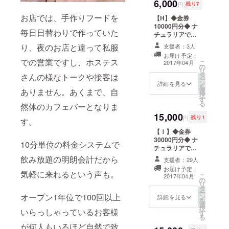
6,000
リですが、暖か
円
残り7
く見守ってくだ
お店では、手作りフードを
【H】◆金券
さい！ 時間無制
10000円分◆ ナ
限飲み放題＋女
毎日日替わりで作っていた
チュラリアで使
の子の手作り
用出来る金券に
フード付き ※1,2
り、夜のお店と違って私服
支援者：3人
なります。（札
日お好きな日を
お届け予定：
幌・渋谷両方で
選んで下さい ※1
での営業ですし、ホステス
こ
2017年04月
の
ご使用可能で
枚に付き御一人
リ
タ
す）
さんの様なトークや接客は
様入店可能、２
ー
ン
詳細を見る
名さまでご来店
を
ありません。あくまで、自
選
の場合には２枚
択
す
ご購入ください
る
然体のカフェバーとなりま
15,000
円
残り1
す。
【Ｉ】◆金券
30000円分◆ ナ
10分単位の料金システムで
チュラリアで使
用出来る金券に
飲み放題の明朗会計だから
支援者：29人
なります。（札
お届け予定：
幌・渋谷両方で
気軽に来れるという声も。
こ
2017年04月
の
ご使用可能で
リ
タ
す）
ー
オープン1年位で100回以上
ン
詳細を見る
を
選
択
いらっしゃっているお客様
す
る
が何人もいるほど自然で致