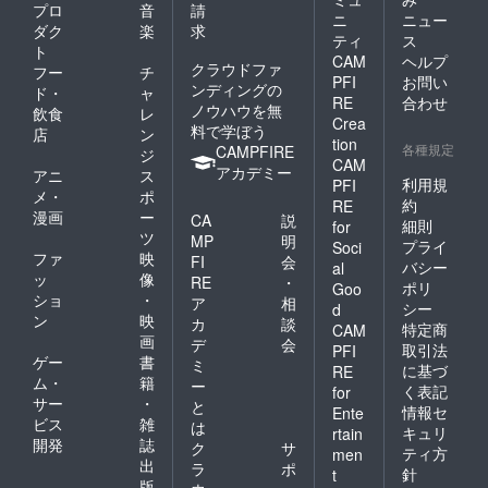
プロ
音
請
ニ
ニュー
ダク
楽
求
ティ
ス
ト
CAM
ヘルプ
クラウドファ
フー
チ
PFI
お問い
ンディングの
ド・
ャ
RE
合わせ
ノウハウを無
飲食
レ
Crea
料で学ぼう
店
ン
tion
各種規定
CAMPFIRE
ジ
CAM
アカデミー
アニ
ス
利用規
PFI
メ・
ポ
約
RE
漫画
ー
CA
説
細則
for
ツ
MP
明
プライ
Soci
ファ
映
FI
会
バシー
al
ッ
像
RE
・
ポリ
Goo
ショ
・
ア
相
シー
d
ン
映
カ
談
特定商
CAM
画
デ
会
取引法
PFI
ゲー
書
ミ
に基づ
RE
ム・
籍
ー
く表記
for
サー
・
と
情報セ
Ente
ビス
雑
は
キュリ
rtain
開発
誌
ク
サ
ティ方
men
出
ラ
ポ
針
t
版