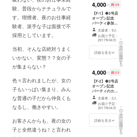
4,000
受け取りいただ
円
残り6
験、普段からナチュラルで
けます。 渋谷店
【F-1】◆2号店
での受け取りや
す。喫煙者、夜のお仕事経
オープン記念
郵送は承れませ
パーティ参加券
ん。
験者、派手な子は面接で不
(札幌)◆ 2号店
支援者：9人
オープンを記念
採用としています。
お届け予定：
した祝賀パー
こ
2017年04月
の
ティの招待券で
リ
タ
す（お食事付き2
当初、そんな店絶対うまく
ー
ン
時間飲み放題）
詳細を見る
を
いかない、変態？？女の子
選
スタッフ数名と
択
す
楽しく宴会しま
る
が集まらない？
しょう♪ ※2017
4,000
年4月30日18
円
残り3
時〜20時 開催場
色々言われましたが、女の
【F-2】◆2号店
所 店名→EVE 札
オープン記念
幌市中央区南4条
子もいっぱい集まり、みん
パーティのカメ
西3丁目グリーン
ラ持ち込み券(札
ビルNO.1-8階
な普通の子だから仲良くも
支援者：2人
幌)◆ 2017年4
お届け予定：
月30日の祝賀
なるし、働きやすい。
こ
2017年04月
の
パーティ（札幌
リ
タ
で開催）にカメ
ー
お客さんからも、夜の女の
ン
ラ(カメラ付きス
詳細を見る
を
選
マートフォンや
択
子と全然違うね！と言われ
す
携帯電話も含む)
る
を持ち込んで、