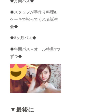
◆月間パス◆
◆スタッフが手作り料理&
ケーキで祝ってくれる誕生
会◆
◆3ヶ月パス◆
◆年間パス＋オール特典1つ
ずつ◆
▼最後に