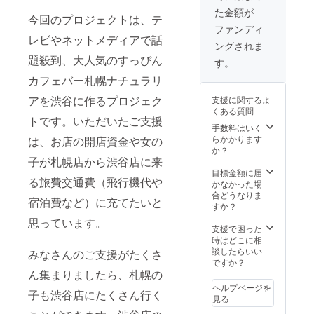
ンパン付き♪4月
た金額が
1日,2日 プレ
今回のプロジェクトは、テ
オープン特別招
ファンディ
レビやネットメディアで話
待券(渋谷店)・
ングされま
スタッフが手作
題殺到、大人気のすっぴん
り料理&ケーキ
す。
で祝ってくれる
カフェバー札幌ナチュラリ
誕生会をそれぞ
れ1つずつ使用で
アを渋谷に作るプロジェク
支援に関するよ
きます
くある質問
トです。いただいたご支援
手数料はいく
らかかります
は、お店の開店資金や女の
か？
子が札幌店から渋谷店に来
目標金額に届
る旅費交通費（飛行機代や
かなかった場
合どうなりま
宿泊費など）に充てたいと
すか？
思っています。
支援で困った
時はどこに相
談したらいい
みなさんのご支援がたくさ
ですか？
ん集まりましたら、札幌の
ヘルプページを
子も渋谷店にたくさん行く
見る