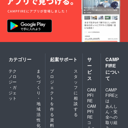
カテゴリー
起案サポート
サ
CAMP
ー
FIRE
テク
ま
プ
ス
ビ
につい
ノロ
ち
ロ
タ
ス
て
ジー
づ
ジ
ッ
・ガ
く
ェ
フ
CAM
CAMP
ジェ
り
ク
に
PFI
FIREと
ット
・
ト
相
RE
は
地
を
談
CAM
あんし
域
作
す
PFI
ん・安
活
る
る
RE
全への
性
資
コ
取り組
化
料
ミュ
み