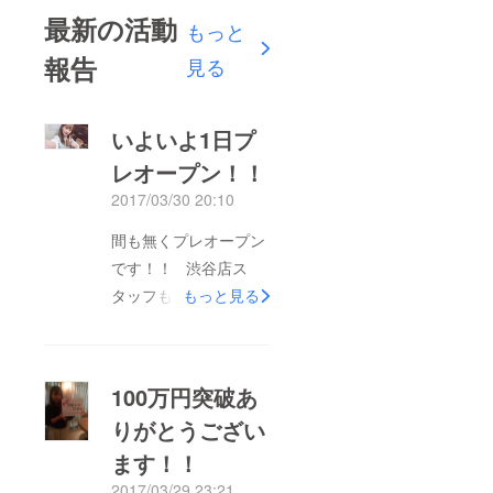
最新の活動
もっと
報告
見る
いよいよ1日プ
レオープン！！
2017/03/30 20:10
間も無くプレオープン
です！！ 渋谷店ス
タッフも張り切ってい
もっと見る
ます♫ 札幌の女の子
も張り切っています♫
たくさんの方に来て
100万円突破あ
いただきたいですっ！
りがとうござい
ます！！
2017/03/29 23:21