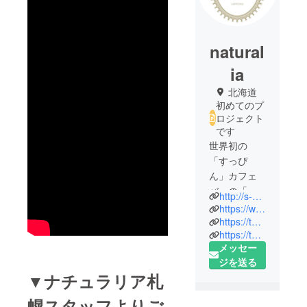
natural
ia
北海道
初めてのプ
ロジェクト
です
世界初の
「すっぴ
ん」カフェ
バーの「ナ
http://s-naturalia.com
チュラリ
https://www.facebook.com/s.naturalia
ア」です
https://twitter.com/SuppinNaturalia
https://twitter.com/naturalia_s
2015年10月
メッセー
に札幌に
ジを送る
オープンし
▼ナチュラリア札
ました。
幌スタッフよりご