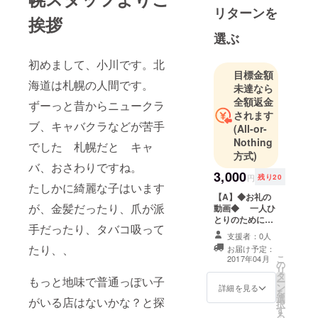
2017年4月1
リターンを
挨拶
日にオープ
ンするナ
選ぶ
チュラリア
初めまして、小川です。北
渋谷をを成
目標金額
功させて、
海道は札幌の人間です。
未達なら
すっぴん
全額返金
ずーっと昔からニュークラ
ブームを作
されます
ブ、キャバクラなどが苦手
(All-or-
りたいで
Nothing
す！！
でした 札幌だと キャ
方式)
バ、おさわりですね。
3,000
円
残り20
たしかに綺麗な子はいます
【A】◆お礼の
が、金髪だったり、爪が派
動画◆ 一人ひ
とりのために、
手だったり、タバコ吸って
名前とお礼の言
支援者：0人
葉をお伝えしま
たり、、
お届け予定：
すので、自分の
こ
2017年04月
の
ためだけに作ら
リ
タ
れたオリジナル
もっと地味で普通っぽい子
ー
ン
動画です。 ※ス
詳細を見る
を
選
タッフにつきま
がいる店はないかな？と探
択
す
しては「あや・
る