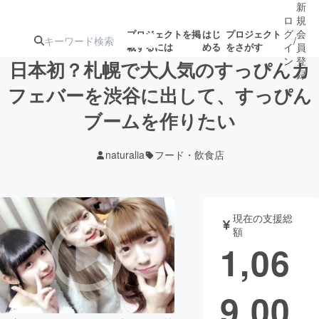
新
ロ
規
グ
会
プロジェクトを掲
はじ
プロジェクト
/
載するには
める
をさがす
イ
員
ン
登
日本初？札幌で大人気のすっぴんカ
録
フェバーを渋谷に出して、すっぴん
ブームを作りたい
人気のプロ
注目のリ
注目の新着プロ
募集終了が近いプ
もうすぐ公開
ジェクト
ターン
ジェクト
ロジェクト
されます
naturalia
フード・飲食店
アート・写真
音楽
現在の支援総
テクノロジー・ガジェット
ゲーム・サ
額
1,06
映像・映画
書籍・雑誌
9,00
ビジネス・起業
チャレンジ