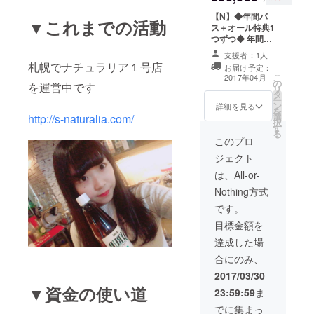
※指定していただ
までの間での開
【N】◆年間パ
いた３ヶ月の初
催になります ※
▼これまでの活動
ス＋オール特典1
月にパスをお渡
札幌店となりま
つずつ◆ 年間パ
しいたします。
す。渋谷店では
ス ※札幌店/渋谷
ご利用いただけ
支援者：1人
店、両店でご利
ません。
札幌でナチュラリア１号店
お届け予定：
用いただけます
こ
2017年04月
の
※1日3時間まで
を運営中です
リ
タ
の使用とさせて
ー
ン
いただきます ※
詳細を見る
を
選
http://s-naturalia.com/
指定していただ
択
す
いた1年の初月に
る
パスをお渡しい
このプロ
たします。 オー
ジェクト
ル特典 お礼の動
画・スタッフ特
は、All-or-
製手作り弁当・T
Nothing方式
シャツ3種類・2
号店オープン記
です。
念パーティ参加
目標金額を
券・2号店オープ
ン記念パーティ
達成した場
のカメラ持ち込
合にのみ、
み券・★祝★
オープンお祝い1
2017/03/30
日無料＋手作り
▼資金の使い道
23:59:59
ま
フードサービ
ス・お祝いシャ
でに集まっ