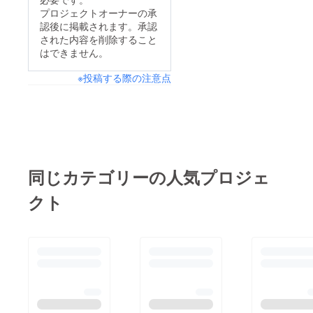
てもりあがりません
プロジェクトオーナーの承
認後に掲載されます。承認
か？？ Tシャツ着用
された内容を削除すること
してこちらのパー
はできません。
ティー参加していただ
※投稿する際の注意点
けると…？！ お楽し
みにっ！！
同じカテゴリーの人気プロジェ
クト