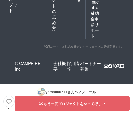
ク
タ
mac
グッ
ト
hi-ya
ド
の
補助
広
金申
め
請サ
方
ポー
ト
「QRコード」は株式会社デンソーウェーブの登録商標です。
© CAMPFIRE,
会社概
採用情
パートナー
Inc.
要
報
募集
yamada0717
さんへアンコール
もう一度プロジェクトをやってほしい
1