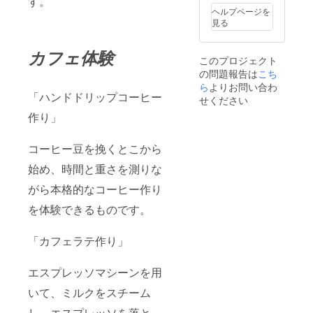
す。
日お待
ヘルプページを
ちして
見る
おりま
す。
カフェ体験
このプロジェクト
の問題報告は
こち
ら
よりお問い合わ
「ハンドドリップコーヒー
せください
作り」
コーヒー豆を挽くとこから
始め、時間と重さを測りな
がら本格的なコーヒー作り
を体験できるものです。
「カフェラテ作り」
エスプレッソマシーンを用
いて、ミルクをスチーム
し、エスプレッソを落と