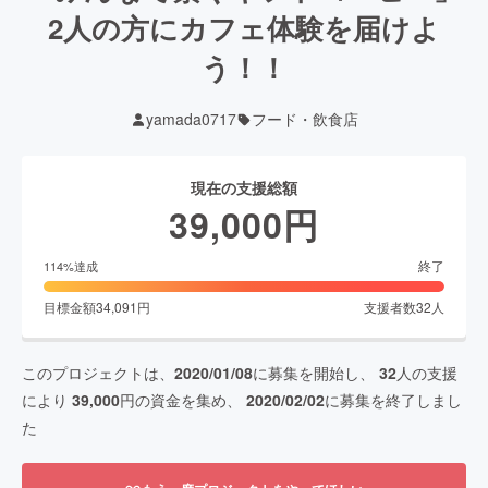
2人の方にカフェ体験を届けよ
う！！
yamada0717
フード・飲食店
現在の支援総額
39,000
円
終了
114
%達成
目標金額
34,091
円
支援者数
32
人
このプロジェクトは、
2020/01/08
に募集を開始し、
32
人の支援
により
39,000
円の資金を集め、
2020/02/02
に募集を終了しまし
た