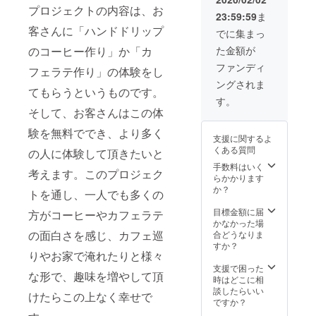
有」し
プロジェクトの内容は、お
23:59:59
ま
て欲し
客さんに「ハンドドリップ
いで
でに集まっ
す。250
のコーヒー作り」か「カ
た金額が
円で2人
がバリ
ファンディ
フェラテ作り」の体験をし
スタ体
ングされま
験でき
てもらうというものです。
るこの
す。
プロ
そして、お客さんはこの体
ジェク
ト。500
験を無料ででき、より多く
支援に関するよ
円の支
くある質問
の人に体験して頂きたいと
援で、
パトロ
手数料はいく
考えます。このプロジェク
ンさん
らかかります
のあな
か？
トを通し、一人でも多くの
たとも
う1人の
目標金額に届
方がコーヒーやカフェラテ
方がバ
かなかった場
リスタ
の面白さを感じ、カフェ巡
合どうなりま
体験で
すか？
りやお家で淹れたりと様々
きるこ
とは素
支援で困った
な形で、趣味を増やして頂
敵なこ
時はどこに相
とだと
談したらいい
けたらこの上なく幸せで
思いま
ですか？
す。当