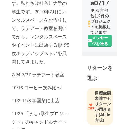
a0717
す。私たちは神奈川大学の
東京都
学生です。2019年7月にレ
他に2件の
ンタルスペースをお借りし
プロジェク
トを掲載し
て、ラテアート教室を開い
ています
てから、レンタルスペース
メッセー
ジを送る
やイベントに出店する形で5
度ポップアップストアを展
開してきました。
リターンを
7/24-7/27 ラテアート教室
選ぶ
10/16 コーヒー飲み比べ
目標金額
未達でも
11/2-11/3 学園祭に出店
リターン
が届きま
11/29 「まち×学生プロジェ
す
(All-in
方式)
クト」のキャンドルナイト