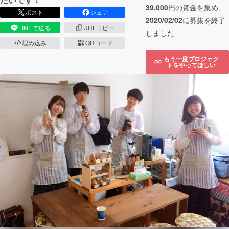
39,000
円の資金を集め、
ポスト
シェア
2020/02/02
に募集を終了
LINEで送る
URLコピー
しました
埋め込み
QRコード
もう一度プロジェク
トをやってほしい