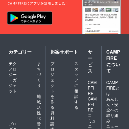
カテゴリー
起案サポート
サ
CAMP
ー
FIRE
テク
ま
プ
ス
ビ
につい
ノロ
ち
ロ
タ
ス
て
ジー
づ
ジ
ッ
・ガ
く
ェ
フ
CAM
CAMP
ジェ
り
ク
に
PFI
FIREと
ット
・
ト
相
RE
は
地
を
談
CAM
あんし
域
作
す
PFI
ん・安
活
る
る
RE
全への
性
資
コ
取り組
化
料
ミュ
み
プロ
音
請
ニ
ニュー