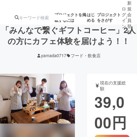
新
ロ
規
グ
会
プロジェクトを掲
はじ
プロジェクト
/
載するには
める
をさがす
イ
員
ン
登
「みんなで繋ぐギフトコーヒー」2人
録
の方にカフェ体験を届けよう！！
人気のプロ
注目のリ
注目の新着プロ
募集終了が近いプ
もうすぐ公開
yamada0717
フード・飲食店
ジェクト
ターン
ジェクト
ロジェクト
されます
アート・写真
音楽
現在の支援総
額
39,0
テクノロジー・ガジェット
ゲーム・サ
00
円
映像・映画
書籍・雑誌
ビジネス・起業
チャレンジ