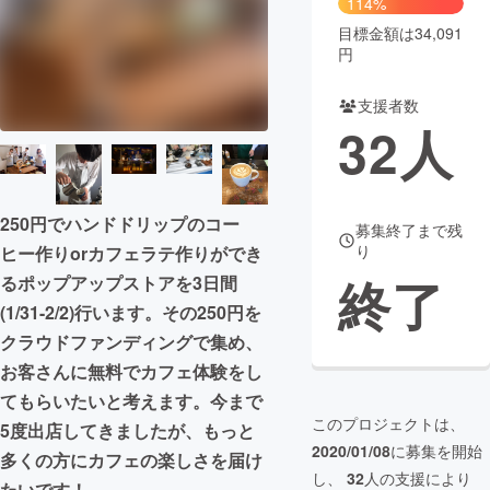
114%
目標金額は34,091
まちづくり・地域活性化
円
支援者数
CAMPFIRE for Social Good
CAMPFIRE Creation
32
人
CAMPFIREふるさと納税
machi-ya
コミュニティ
250円でハンドドリップのコー
募集終了まで残
り
ヒー作りorカフェラテ作りができ
終了
るポップアップストアを3日間
(1/31-2/2)行います。その250円を
クラウドファンディングで集め、
お客さんに無料でカフェ体験をし
てもらいたいと考えます。今まで
このプロジェクトは、
5度出店してきましたが、もっと
2020/01/08
に募集を開始
多くの方にカフェの楽しさを届け
し、
32
人の支援により
たいです！