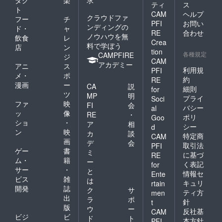
ダク
楽
求
ティ
ス
ト
CAM
ヘルプ
クラウドファ
フー
チ
PFI
お問い
ンディングの
ド・
ャ
RE
合わせ
ノウハウを無
飲食
レ
Crea
料で学ぼう
店
ン
tion
各種規定
CAMPFIRE
ジ
CAM
アカデミー
アニ
ス
利用規
PFI
メ・
ポ
約
RE
漫画
ー
CA
説
細則
for
ツ
MP
明
プライ
Soci
ファ
映
FI
会
バシー
al
ッ
像
RE
・
ポリ
Goo
ショ
・
ア
相
シー
d
ン
映
カ
談
特定商
CAM
画
デ
会
取引法
PFI
ゲー
書
ミ
に基づ
RE
ム・
籍
ー
く表記
for
サー
・
と
情報セ
Ente
ビス
雑
は
キュリ
rtain
開発
誌
ク
サ
ティ方
men
出
ラ
ポ
針
t
版
ウ
ー
反社基
CAM
ビジ
ビ
ド
ト
本方針
PFI