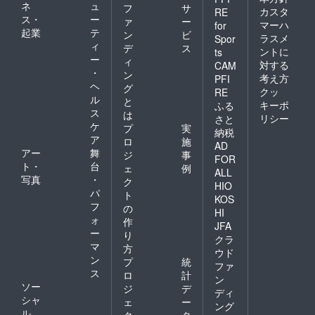
ネ
ュ
フ
サ
カスタ
RE
ス・
ー
ァ
ー
マーハ
for
起業
テ
ン
ビ
ラスメ
Spor
ィ
デ
ス
ントに
ts
ー
ィ
対する
CAM
・
ン
考え方
PFI
ヘ
グ
クッ
RE
ル
と
キーポ
ふる
ス
は
リシー
さと
ケ
プ
実
納税
ア
ロ
施
AD
アー
舞
ジ
事
FOR
ト・
台
ェ
例
ALL
写真
・
ク
HIO
パ
ト
KOS
フ
の
HI
ォ
作
JFA
ー
り
クラ
マ
方
ウド
ン
プ
統
ファ
ス
ロ
計
ン
ソー
ジ
デ
ディ
シャ
ェ
ー
ング
ル