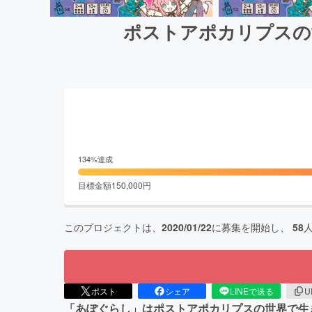
ポストアポカリプスの
134
%達成
目標金額
150,000
円
このプロジェクトは、
2020/01/22
に募集を開始し、
58
ポスト
シェア
LINEで送る
U
「あぽぐらし」はポストアポカリプスの世界で生