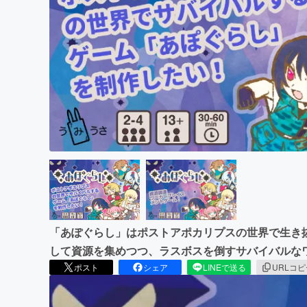
まちづくり・地域活性化
「あぽぐらし」はポストアポカリプスの世界で生き
して資源を集めつつ、ラスボスを倒すサバイバルな
ポスト
シェア
LINEで送る
URLコ