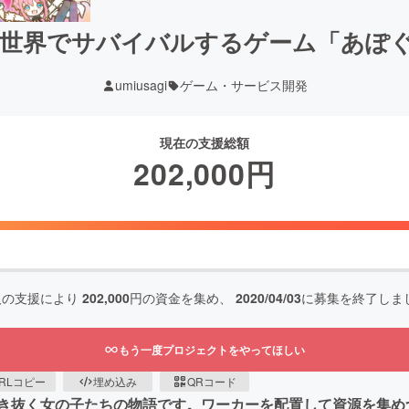
世界でサバイバルするゲーム「あぽ
umiusagi
ゲーム・サービス開発
現在の支援総額
202,000
円
人の支援により
202,000
円の資金を集め、
2020/04/03
に募集を終了しま
もう一度プロジェクトをやってほしい
RLコピー
埋め込み
QRコード
き抜く女の子たちの物語です。ワーカーを配置して資源を集め