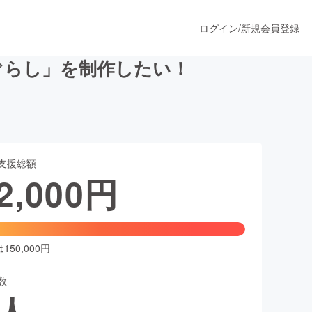
ログイン
/
新規会員登録
ぐらし」を制作したい！
うすぐ公開されます
支援総額
プロダクト
2,000
円
ファッション
スポーツ
50,000円
数
ア
ソーシャルグッド
人