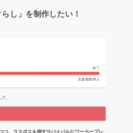
ぐらし」を制作したい！
終了
支援者数
58
人
した
つつ、ラスボスを倒すサバイバルなワーカープレ