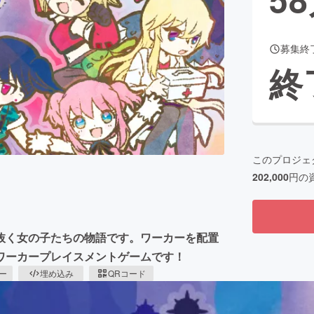
募集終
CAMPFIRE for Social Good
CAMPFIRE Creation
終
CAMPFIREふるさと納税
machi-ya
コミュニティ
このプロジェ
202,000
円の
抜く女の子たちの物語です。ワーカーを配置
ワーカープレイスメントゲームです！
ピー
埋め込み
QRコード