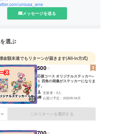
twitter.com/umiusa_ame
メッセージを送る
を選ぶ
標金額未達でもリターンが届きます
(All-in方式)
500
円
応援コース オリジナルステッカー×
１ 四角の画像がステッカーになりま
す。
支援者：0人
お届け予定：2020年04月
このリターンを選択する
る
700
円