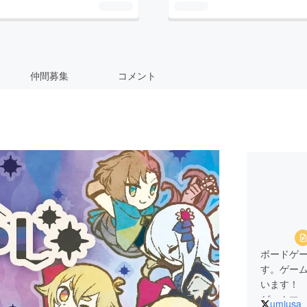
仲間募集
コメント
ボードゲ
す。ゲー
います！
ゲームマー
umiusa