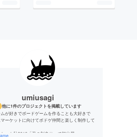
umiusagi
他に1件のプロジェクトを掲載しています
ームが好きでボードゲームを作ることも大好きで
ムマーケットに向けてボドゲ仲間と楽しく制作して
ケット秋2019「丑の刻参り」で初出展
_ame