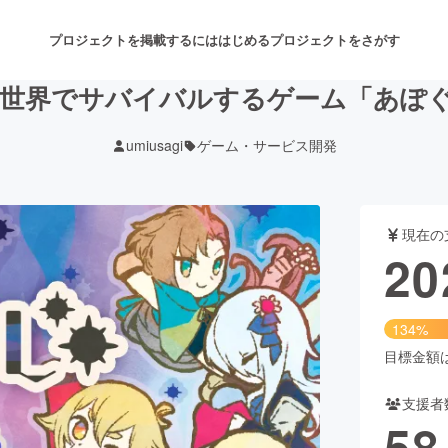
プロジェクトを掲載するには
はじめる
プロジェクトをさがす
世界でサバイバルするゲーム「あぽ
umiusagi
ゲーム・サービス開発
注目のリターン
注目の新着プロジェクト
募集終了が近いプロジェクト
も
現在の
音楽
舞台・パフォーマンス
20
ゲーム・サービス開発
フード・飲食店
134%
書籍・雑誌出版
アニメ・漫画
目標金額は1
支援者
チャレンジ
ビューティー・ヘルスケ
58