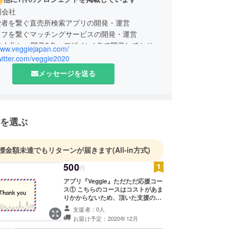
合同会社
費者を繋ぐ直売所検索アプリの開発・運営
ェフを繋ぐマッチングサービスの開発・運営
法人化し、開発2名、デザイン1名で開発しておりま
/www.veggiejapan.com/
twitter.com/veggie2020
メッセージを送る
を選ぶ
標金額未達でもリターンが届きます
(All-in方式)
500
円
アプリ『Veggie』ただただ応援コー
ス① こちらのコースはコストがあま
りかからないため、頂いた支援の多
くをプロジェクトのために活用させ
支援者：0人
て頂きます。 ■代表阿部からのお礼
お届け予定：2020年12月
の感謝メール