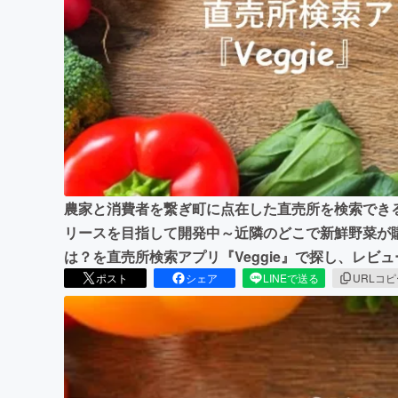
まちづくり・地域活性化
農家と消費者を繋ぎ町に点在した直売所を検索できる
リースを目指して開発中～近隣のどこで新鮮野菜が
は？を直売所検索アプリ『Veggie』で探し、レビ
ポスト
シェア
LINEで送る
URLコ