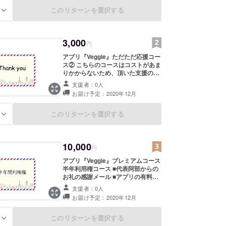
このリターンを選択する
る
3,000
円
アプリ『Veggie』ただただ応援コー
ス② こちらのコースはコストがあま
りかからないため、頂いた支援の多
くをプロジェクトのために活用させ
支援者：0人
て頂きます。 ■代表阿部からのお礼
お届け予定：2020年12月
の感謝メール ■HP及びSNSにご支援
者様として企業/団体/個人の方のお
名前を掲載致します。(希望者のみ)
このリターンを選択する
る
※支援時、必ず備考欄にご希望のお
名前をご記入ください。
10,000
円
アプリ『Veggie』プレミアムコース
半年利用権コース ■代表阿部からの
お礼の感謝メール ■アプリの有料コ
ンテンツ半年利用権 （ランキング表
支援者：0人
示、広告非表示、ポイント掛け率2
お届け予定：2020年12月
倍） ■HP及びSNSにご支援者様とし
て企業/団体/個人の方のお名前を掲
載致します。(希望者のみ) ※支援
このリターンを選択する
る
時、必ず備考欄にご希望のお名前を