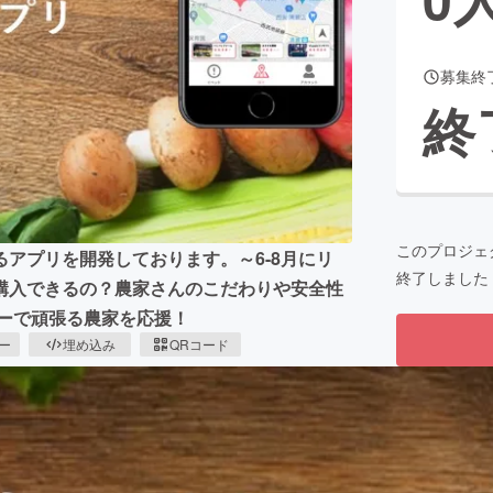
募集終
CAMPFIRE for Social Good
CAMPFIRE Creation
終
CAMPFIREふるさと納税
machi-ya
コミュニティ
このプロジェ
アプリを開発しております。～6-8月にリ
終了しました
購入できるの？農家さんのこだわりや安全性
ューで頑張る農家を応援！
ピー
埋め込み
QRコード