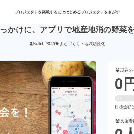
プロジェクトを掲載するには
はじめる
プロジェクトをさがす
っかけに、アプリで地産地消の野菜
Keiichi2020
まちづくり・地域活性化
注目のリターン
注目の新着プロジェクト
募集終了が近いプロジェクト
も
現在の
音楽
舞台・パフォーマンス
0
ゲーム・サービス開発
フード・飲食店
0%
書籍・雑誌出版
アニメ・漫画
目標金額は1
支援者
チャレンジ
ビューティー・ヘルスケ
0