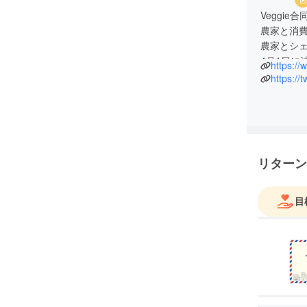
Veggie
農家と消
農家とシ
4月1日に
https:/
https://
リターン
目