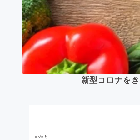
新型コロナをき
0
%達成