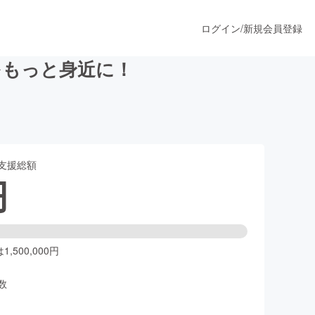
ログイン
/
新規会員登録
をもっと身近に！
うすぐ公開されます
支援総額
プロダクト
円
ファッション
スポーツ
,500,000円
数
ア
ソーシャルグッド
人