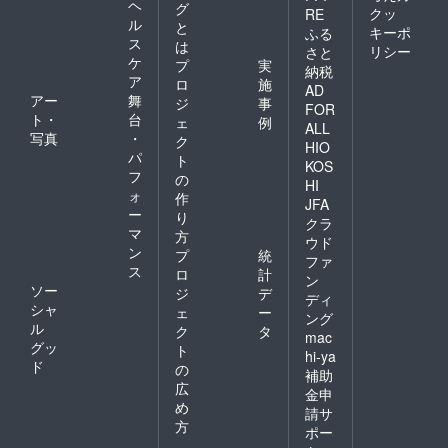
ヘ
グ
クッ
RE
ル
と
キーポ
ふる
ス
は
リシー
さと
ケ
プ
実
納税
ア
ロ
施
AD
アー
舞
ジ
事
FOR
ト・
台
ェ
例
ALL
写真
・
ク
HIO
パ
ト
KOS
フ
の
HI
ォ
作
JFA
ー
り
クラ
マ
方
ウド
ン
プ
統
ファ
ス
ロ
計
ン
ソー
ジ
デ
ディ
シャ
ェ
ー
ング
ル
ク
タ
mac
グッ
ト
hi-ya
ド
の
補助
広
金申
め
請サ
方
ポー