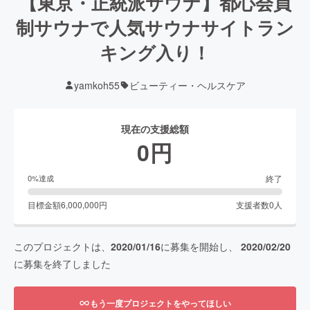
【東京・正統派サウナ】都心会員
制サウナで人気サウナサイトラン
キング入り！
yamkoh55
ビューティー・ヘルスケア
現在の支援総額
0
円
終了
0
%達成
目標金額
6,000,000
円
支援者数
0
人
このプロジェクトは、
2020/01/16
に募集を開始し、
2020/02/20
に募集を終了しました
もう一度プロジェクトをやってほしい