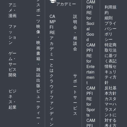
CAM
アカデミー
アニ
ス
利用規
PFI
メ・
ポ
約
RE
漫画
ー
CA
説
細則
for
ツ
MP
明
プライ
Soci
ファ
映
FI
会
バシー
al
ッ
像
RE
・
ポリ
Goo
ショ
・
ア
相
シー
d
ン
映
カ
談
特定商
CAM
画
デ
会
取引法
PFI
ゲー
書
ミ
に基づ
RE
ム・
籍
ー
く表記
for
サー
・
と
情報セ
Ente
ビス
雑
は
キュリ
rtain
開発
誌
ク
サ
ティ方
men
出
ラ
ポ
針
t
版
ウ
ー
反社基
CAM
ビジ
ビ
ド
ト
本方針
PFI
ネ
ュ
フ
サ
カスタ
RE
ス・
ー
ァ
ー
マーハ
for
起業
テ
ン
ビ
ラスメ
Spor
ィ
デ
ス
ントに
ts
ー
ィ
対する
CAM
・
ン
考え方
PFI