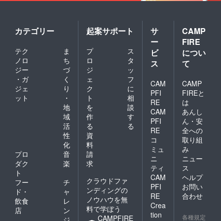
カテゴリー
起案サポート
サ
CAMP
ー
FIRE
テク
ま
プ
ス
ビ
につい
ノロ
ち
ロ
タ
ス
て
ジー
づ
ジ
ッ
・ガ
く
ェ
フ
CAM
CAMP
ジェ
り
ク
に
PFI
FIREと
ット
・
ト
相
RE
は
地
を
談
CAM
あんし
域
作
す
PFI
ん・安
活
る
る
RE
全への
性
資
コ
取り組
化
料
ミュ
み
プロ
音
請
ニ
ニュー
ダク
楽
求
ティ
ス
ト
CAM
ヘルプ
クラウドファ
フー
チ
PFI
お問い
ンディングの
ド・
ャ
RE
合わせ
ノウハウを無
飲食
レ
Crea
料で学ぼう
店
ン
tion
各種規定
CAMPFIRE
ジ