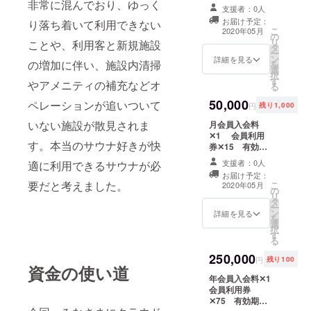
非常に混んでおり、ゆっく
ン期間中 2020年
支援者：0人
5月下旬予定 ビ
お届け予定：
り落ち着いて利用できない
ジター利用券
こ
2020年05月
の
✕6 有効期限:
リ
ことや、利用客と新規施設
タ
なし ドリンク券
ー
ン
✕6 有効期限:
詳細を見る
の増加に伴い、施設内清掃
を
選
なし （販売予定
択
す
価格: ビジター利
やアメニティの補充などオ
る
用券6,000円/
50,000
ペレーションが追いついて
枚、ドリンク券
円
残り1,000
600円/枚）
いない施設が散見されま
月会員入会料
✕1 会員利用
す。本当のサウナ好きが快
券✕15 有効期
限: なし ドリン
支援者：0人
適に利用できるサウナが必
ク券✕10 有効
お届け予定：
期限: なし （販
要だと考えました。
こ
2020年05月
の
売予定価格: 月会
リ
タ
員入会料30,000
ー
ン
円、会員利用券
詳細を見る
を
選
2,000円/枚、ド
択
す
リンク券600円/
る
枚）
250,000
円
残り100
資金の使い道
年会員入会料✕1
会員利用券
✕75 有効期限: