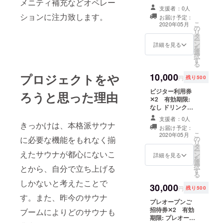
メニティ補充などオペレー
ン期間中 2020年
支援者：0人
5月下旬予定
ションに注力致します。
お届け予定：
（販売予定な
こ
2020年05月
の
し）
リ
タ
ー
ン
詳細を見る
を
選
択
す
る
プロジェクトをや
10,000
円
残り500
ビジター利用券
ろうと思った理由
✕2 有効期限:
なし ドリンク券
✕2 有効期限:
支援者：0人
なし （販売予定
きっかけは、本格派サウナ
お届け予定：
価格: ビジター利
こ
2020年05月
に必要な機能をもれなく揃
の
用券6,000円/
リ
タ
枚、ドリンク券
ー
えたサウナが都心にないこ
ン
600円/枚）
詳細を見る
を
選
択
とから、自分で立ち上げる
す
る
しかないと考えたことで
30,000
円
残り500
す。また、昨今のサウナ
プレオープンご
招待券✕2 有効
ブームによりどのサウナも
期限: プレオープ