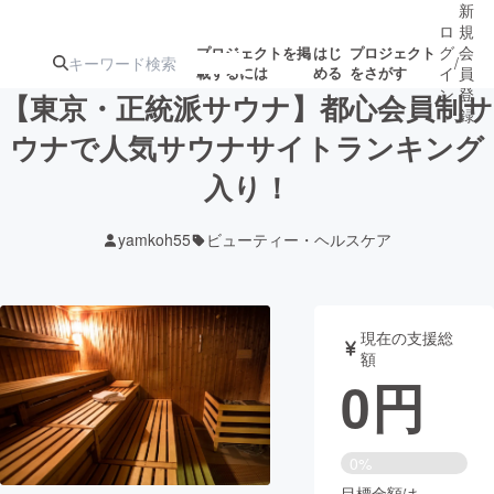
新
ロ
規
グ
会
プロジェクトを掲
はじ
プロジェクト
/
載するには
める
をさがす
イ
員
ン
登
【東京・正統派サウナ】都心会員制サ
録
ウナで人気サウナサイトランキング
入り！
人気のプロ
注目のリ
注目の新着プロ
募集終了が近いプ
もうすぐ公開
ジェクト
ターン
ジェクト
ロジェクト
されます
yamkoh55
ビューティー・ヘルスケア
アート・写真
音楽
現在の支援総
テクノロジー・ガジェット
ゲーム・サ
額
0
円
映像・映画
書籍・雑誌
0%
ビジネス・起業
チャレンジ
目標金額は