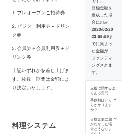
です。
目標金額を
1. プレオープンご招待券
達成した場
合にのみ、
2. ビジター利用券＋ドリン
2020/02/20
ク券
23:59:59
ま
でに集まっ
3. 会員券＋会員利用券＋ド
た金額が
リンク券
ファンディ
ングされま
上記いずれかを差し上げま
す。
す。枚数、期間は金額によ
り決定いたします。
支援に関するよ
くある質問
手数料はいく
らかかります
か？
目標金額に届
料理システム
かなかった場
合どうなりま
すか？