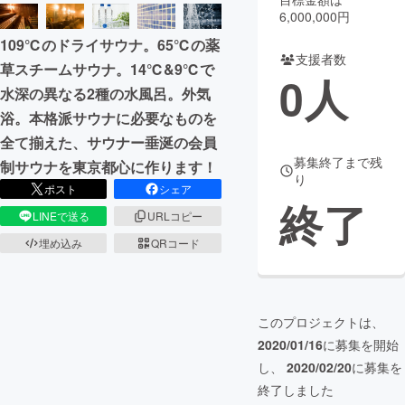
6,000,000円
まちづくり・地域活性化
109℃のドライサウナ。65℃の薬
支援者数
草スチームサウナ。14℃&9℃で
0
人
CAMPFIRE for Social Good
CAMPFIRE Creation
水深の異なる2種の水風呂。外気
CAMPFIREふるさと納税
machi-ya
コミュニティ
浴。本格派サウナに必要なものを
全て揃えた、サウナー垂涎の会員
募集終了まで残
制サウナを東京都心に作ります！
り
ポスト
シェア
終了
LINEで送る
URLコピー
埋め込み
QRコード
このプロジェクトは、
2020/01/16
に募集を開始
し、
2020/02/20
に募集を
終了しました