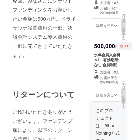
今回、みなさまにクラウド
なし ドリンク券
支援者：0人
✕50 有効期限:
お届け予定：
ファンディングをお願いし
なし （販売予定
こ
2020年05月
の
価格: 年会員入会
リ
たい金額は600万円。ドライ
タ
料300,000円、
ー
ン
会員利用券2,000
詳細を見る
サウナ設置費用の一部、決
を
選
円/枚、ドリンク
択
す
券600円/枚）
済会計システム導入費用の
る
500,000
一部に充てさせていただき
円
残り10
ます。
永年会員入会料
✕1 有効期限:
なし 会員利用券
✕150 有効期
支援者：0人
限: なし ドリン
お届け予定：
ク券✕100 有効
こ
2020年05月
の
期限: なし （販
リ
タ
売予定価格: 永年
リターンについて
ー
ン
会員入会料
詳細を見る
を
選
1,000,000円、会
択
す
員利用券2,000
る
円/枚、ドリンク
このプロ
ご検討いただきありがとう
券600円/枚）
ジェクト
ございます。ファンデング
は、All-or-
額により、以下のリターン
Nothing方式
を予定しております。