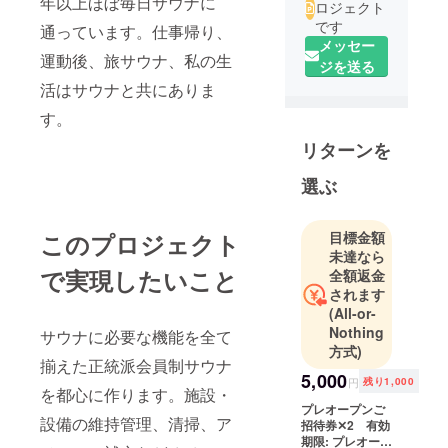
年以上ほぼ毎日サウナに
ロジェクト
です
通っています。仕事帰り、
メッセー
運動後、旅サウナ、私の生
ジを送る
活はサウナと共にありま
す。
リターンを
選ぶ
このプロジェクト
目標金額
未達なら
で実現したいこと
全額返金
されます
(All-or-
Nothing
サウナに必要な機能を全て
方式)
揃えた正統派会員制サウナ
5,000
円
残り1,000
を都心に作ります。施設・
プレオープンご
設備の維持管理、清掃、ア
招待券✕2 有効
期限: プレオープ