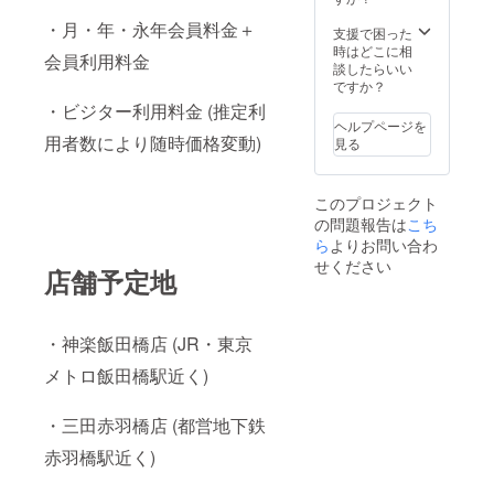
・月・年・永年会員料金＋
支援で困った
時はどこに相
会員利用料金
談したらいい
ですか？
・ビジター利用料金 (推定利
ヘルプページを
用者数により随時価格変動)
見る
このプロジェクト
の問題報告は
こち
ら
よりお問い合わ
せください
店舗予定地
・神楽飯田橋店 (JR・東京
メトロ飯田橋駅近く)
・三田赤羽橋店 (都営地下鉄
赤羽橋駅近く)