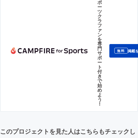
ポ
ー
ツ
ク
ラ
フ
ァ
ン
を
専
門
掲載
無料
サ
ポ
ー
ト
付
き
で
始
め
よ
う
！
このプロジェクトを見た人はこちらもチェックし