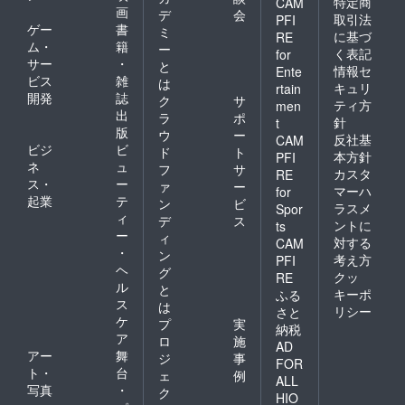
特定商
CAM
画
デ
会
取引法
PFI
ゲー
書
ミ
に基づ
RE
ム・
籍
ー
く表記
for
サー
・
と
情報セ
Ente
ビス
雑
は
キュリ
rtain
開発
誌
ク
サ
ティ方
men
出
ラ
ポ
針
t
版
ウ
ー
反社基
CAM
ビジ
ビ
ド
ト
本方針
PFI
ネ
ュ
フ
サ
カスタ
RE
ス・
ー
ァ
ー
マーハ
for
起業
テ
ン
ビ
ラスメ
Spor
ィ
デ
ス
ントに
ts
ー
ィ
対する
CAM
・
ン
考え方
PFI
ヘ
グ
クッ
RE
ル
と
キーポ
ふる
ス
は
リシー
さと
ケ
プ
実
納税
ア
ロ
施
AD
アー
舞
ジ
事
FOR
ト・
台
ェ
例
ALL
写真
・
ク
HIO