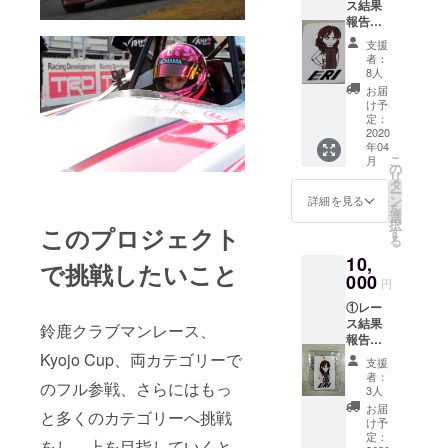
ス結果
報告
メール
支援
（2020
者：
年、鈴
8人
鹿クラ
お届
ブマン
け予
レース
定：
および
2020
年04
KYOJO
こ
月
CUP参
の
リ
戦1戦ご
タ
ー
との終
ン
詳細を見る
を
了後、
選
択
メール
このプロジェクト
す
る
にて結
10,
果をご
で挑戦したいこと
報告さ
000
円
せてい
①レー
ただき
ス結果
ま
鈴鹿クラブマンレース、
報告
す。）
メール
②直筆
Kyojo Cup、両カテゴリーで
支援
（2020
お礼お
者：
のフル参戦、さらにはもっ
年、鈴
手紙 ③
3人
鹿クラ
オリジ
お届
と多くのカテゴリーへ挑戦
ブマン
ナルス
け予
レース
テッ
定：
をし、上を目指していくと