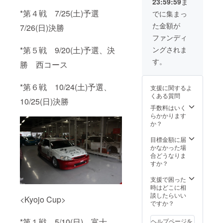
23:59:59
ま
ご希望
ナルス
名前
の色お
テッ
（ニッ
*第４戦 7/25(土)予選
でに集まっ
よびサ
カー ④
クネー
た金額が
7/26(日)決勝
イズを
オリジ
ム、ロ
S,M,L,
ナル
ゴ可）
ファンディ
の中か
キーホ
ステッ
*第５戦 9/20(土)予選、決
ングされま
らお選
ルダー
カー貼
びいた
⑤オリ
付 （1
す。
勝 西コース
だき、
ジナルT
戦のみ
お申し
シャツ
となり
込み時
（Tシャ
ます。
*第６戦 10/24(土)予選、
支援に関するよ
のオプ
ツはメ
サイズ
くある質問
ション
ンズサ
はA4以
10/25(日)決勝
にてご
イズで
下とな
手数料はいく
入力く
す。色
りま
らかかります
ださ
は黒・
す。貼
か？
い。）
青・赤
付ス
⑥参戦
よりお
テッ
目標金額に届
マシン
選びい
カーは
かなかった場
へのお
ただけ
こちら
合どうなりま
名前
ます。
でご用
すか？
（ニッ
ご希望
意させ
クネー
の色お
ていた
支援で困った
ム、ロ
よびサ
だきま
時はどこに相
ゴ可）
イズを
す。必
談したらいい
<Kyojo Cup>
ステッ
S,M,L,
ず備考
ですか？
カー貼
の中か
欄にご
付 （1
らお選
希望の
*第１戦 5/10(日) 富士
ヘルプページを