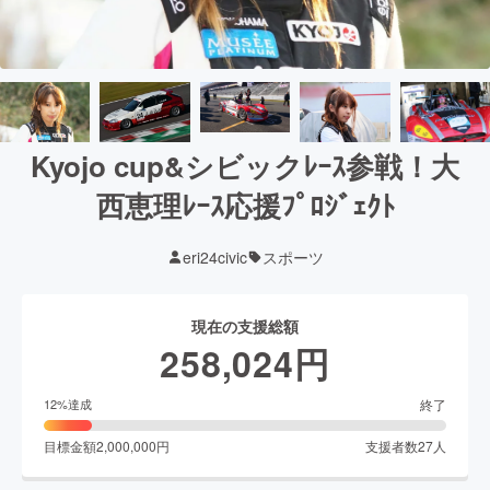
Kyojo cup&シビックﾚｰｽ参戦！大
西恵理ﾚｰｽ応援ﾌﾟﾛｼﾞｪｸﾄ
eri24civic
スポーツ
現在の支援総額
258,024
円
終了
12
%達成
目標金額
2,000,000
円
支援者数
27
人