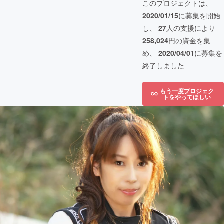
このプロジェクトは、
2020/01/15
に募集を開始
し、
27
人の支援により
258,024
円の資金を集
め、
2020/04/01
に募集を
終了しました
もう一度プロジェク
トをやってほしい