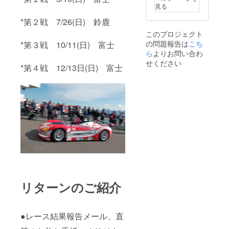
戦のみ
びいた
お名前
見る
となり
だき、
をご記
ます。
お申し
入して
*第２戦 7/26(日) 鈴鹿
サイズ
込み時
いただ
このプロジェクト
はA4以
のオプ
くか、
の問題報告は
こち
下とな
ション
*第３戦 10/11(日) 富士
ロゴ等
りま
にてご
ら
よりお問い合わ
のデー
す。貼
入力く
タの場
せください
*第４戦 12/13日(日) 富士
付ス
ださ
合メー
テッ
い。）
ルでの
カーは
⑥参戦
打ち合
こちら
マシン
わせと
でご用
へのお
なり、
意させ
名前
その旨
ていた
（ニッ
を備考
だきま
クネー
欄にご
す。必
ム、ロ
記入く
ず備考
ゴ可）
ださ
欄にご
ステッ
い。マ
希望の
カー貼
シンの
お名前
付 （1
お好き
をご記
戦のみ
な位置
入して
となり
リターンのご紹介
に貼付
いただ
ます。
可能で
くか、
サイズ
す。希
ロゴ等
はA4以
望の位
●レース結果報告メール、直
のデー
下とな
置およ
タの場
りま
びレー