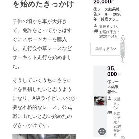
20,000
果をご
を始めたきっかけ
円
報告さ
①レース結果報
せてい
告メール （2020
ただき
年、鈴鹿クラブ
ま
子供の頃から車が大好き
マンおよび
す。）
支援者：1人
KYOJO CUP参
で、免許をとってからはす
②直筆
お届け予定：
戦時1戦ごとの終
お礼お
こ
2020年04月
ぐにスポーツカーを購入
の
了後、メールに
手紙 ③
リ
タ
て結果をご報告
オリジ
ー
し、走行会や草レースなど
ン
させていただき
詳細を見る
ナルス
を
選
ます。） ②直筆
テッ
択
サーキット走行を始めまし
す
お礼お手紙 ③オ
カー ④
る
リジナルステッ
オリジ
た。
35,
カー ④オリジナ
ナル
000
ルキーホルダー
円
キーホ
⑤オリジナルT
そうしていくうちにさらに
ルダー
①レー
シャツ （Tシャ
⑤オリ
ス結果
上を目指したいと思うよう
ツはメンズサイ
ジナルT
報告
ズです。色は
シャツ
メール
になり、A級ライセンスの必
黒・青・赤より
支援
（Tシャ
（2020
お選びいただけ
者：
ツはメ
要な本格的なレース、公式
年、鈴
0人
ます。ご希望の
ンズサ
鹿クラ
色およびサイズ
お届
イズで
戦に出たいと思い始めたの
ブマン
け予
をS,M,L,の中か
す。色
および
定：
らお選びいただ
がきっかけです。
は黒・
KYOJO
2020
き、お申し込み
青・赤
年04
CUP参
時のオプション
よりお
こ
月
戦時1戦
の
にてご入力くだ