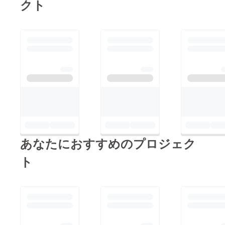
クト
ま
す。）
⑨決勝
レー
ス、グ
リッド
での記
念撮影
（⑦と
同じ日
のみと
なりま
す。記
念撮影
はス
タート
直前の
あなたにおすすめのプロジェク
コース
上、ス
ター
ト
ティン
ググ
リッド
となり
ます。
スター
ト直前
なので