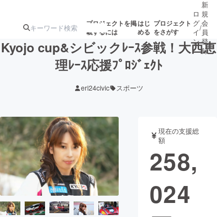
新
ロ
規
グ
会
プロジェクトを掲
はじ
プロジェクト
/
載するには
める
をさがす
イ
員
ン
登
Kyojo cup&シビックﾚｰｽ参戦！大西恵
録
理ﾚｰｽ応援ﾌﾟﾛｼﾞｪｸﾄ
人気のプロ
注目のリ
注目の新着プロ
募集終了が近いプ
もうすぐ公開
eri24civic
スポーツ
ジェクト
ターン
ジェクト
ロジェクト
されます
アート・写真
音楽
現在の支援総
額
258,
テクノロジー・ガジェット
ゲーム・サ
024
映像・映画
書籍・雑誌
ビジネス・起業
チャレンジ