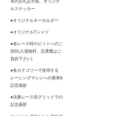
筆のお礼お手紙、オリジナ
合メー
す。貼
ス日程
ルでの
付ス
はメー
ルステッカー
打ち合
テッ
ルでの
わせと
カーは
打ち合
なり、
こちら
わせと
●オリジナルキーホルダー
その旨
でご用
なりま
を備考
意させ
す。な
欄にご
ていた
お貼付
●オリジナルTシャツ
記入く
だきま
ステッ
ださ
す。必
カーの
●各レース時のピットへのご
い。マ
ず備考
製作の
シンの
欄にご
都合お
招待(入場無料、交通費はご
お好き
希望の
よび支
な位置
お名前
援者様
負担下さい)
に貼付
をご記
多数の
可能で
入して
場合、
す。希
いただ
希望の
●各カテゴリーで使用する
望の位
くか、
位置や
置およ
ロゴ等
ステッ
レーシングマシンへの乗車&
びレー
のデー
カーの
ス日程
タの場
記念撮影
サイ
はメー
合メー
ズ、
ルでの
ルでの
レース
●決勝レース前グリッドでの
打ち合
打ち合
日程は
わせと
わせと
ご希望
記念撮影
なりま
なり、
に添え
す。な
その旨
ない場
お貼付
を備考
合がご
●レーシングマシンへのロゴ