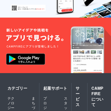
⑩レー
シング
スー
ツ、ヘ
ルメッ
トへの
ロゴの
貼付
（詳細
は別途
メール
での打
ち合わ
せとな
りま
す。）
カテゴリー
起案サポート
サ
CAMP
ー
FIRE
テク
ま
プ
ス
ビ
につい
ノロ
ち
ロ
タ
ス
て
ジー
づ
ジ
ッ