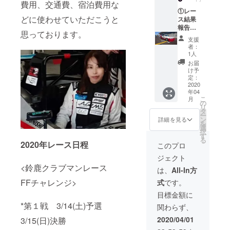
ただき
費用、交通費、宿泊費用な
イズで
す。なお貼付ス
ま
①レー
す。色
テッカーの製作
どに使わせていただこうと
す。）
ス結果
は黒・
の都合および支
②直筆
報告
青・赤
援者様多数の場
思っております。
お礼お
メール
よりお
合、希望の位置
支援
手紙 ③
（2020
選びい
者：
やステッカーの
オリジ
年、鈴
ただけ
1人
サイズ、レース
ナルス
鹿クラ
ます。
お届
日程はご希望に
テッ
ブマン
ご希望
け予
添えない場合が
カー ④
および
の色お
定：
ございます。)
オリジ
KYOJO
2020
よびサ
年04
ナル
CUP参
イズを
こ
月
キーホ
戦時1戦
S,M,L,
の
リ
ルダー
ごとの
の中か
タ
ー
⑤オリ
終了
らお選
ン
詳細を見る
を
ジナルT
後、
びいた
選
択
シャツ
メール
だき、
す
る
（Tシャ
にて結
2020年レース日程
お申し
このプロ
ツはメ
果をご
込み時
ジェクト
ンズサ
報告さ
のオプ
<鈴鹿クラブマンレース
イズで
せてい
ション
は、
All-In方
す。色
ただき
にてご
FFチャレンジ>
式
です。
は黒・
ま
入力く
青・赤
す。）
ださ
目標金額に
よりお
②直筆
い。）
*第１戦 3/14(土)予選
関わらず、
選びい
お礼お
⑥参戦
ただけ
手紙 ③
マシン
2020/04/01
3/15(日)決勝
ます。
オリジ
へのお