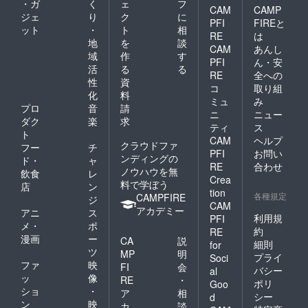
・ガ
く
ェ
フ
CAM
CAMP
ジェ
り
ク
に
PFI
FIREと
ット
・
ト
相
RE
は
地
を
談
CAM
あんし
域
作
す
PFI
ん・安
活
る
る
RE
全への
性
資
コ
取り組
化
料
ミュ
み
プロ
音
請
ニ
ニュー
ダク
楽
求
ティ
ス
ト
CAM
ヘルプ
クラウドファ
フー
チ
PFI
お問い
ンディングの
ド・
ャ
RE
合わせ
ノウハウを無
飲食
レ
Crea
料で学ぼう
店
ン
tion
各種規定
CAMPFIRE
ジ
CAM
アカデミー
アニ
ス
利用規
PFI
メ・
ポ
約
RE
漫画
ー
CA
説
細則
for
ツ
MP
明
プライ
Soci
ファ
映
FI
会
バシー
al
ッ
像
RE
・
ポリ
Goo
ショ
・
ア
相
シー
d
ン
映
カ
談