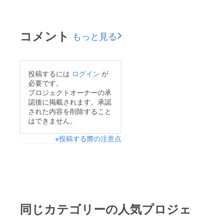
ござい
す。マ
ます。
シンへ
カメラ
の乗
等の撮
車、マ
コメント
もっと見る
影機材
シンの
はご持
横で、
参願い
私の隣
ま
で、
す。）
様々な
投稿するには
ログイン
が
ご希望
のカッ
必要です。
トが撮
プロジェクトオーナーの承
影でき
認後に掲載されます。承認
ます。
された内容を削除すること
支援者
はできません。
様多数
の場合
はご希
※投稿する際の注意点
望に添
えない
場合が
ござい
ます。
カメラ
等の撮
影機材
同じカテゴリーの人気プロジェ
はご持
参願い