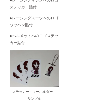
ステッ
欄にご
ざいま
カーの
記入く
す。) ⑦
ステッカー貼付
製作の
ださ
参戦
都合お
い。マ
レース
よび支
シンの
●レーシングスーツへのロゴ
時、
援者様
お好き
ピット
ワッペン貼付
多数の
な位置
にご招
場合、
に貼付
待 （1
希望の
可能で
戦のみ
●ヘルメットへのロゴステッ
位置や
す。希
となり
ステッ
望の位
ます。
カー貼付
カーの
置およ
入場料
サイ
びレー
無料、
ズ、
ス日程
交通費
レース
はメー
はご負
日程は
ルでの
担願い
ご希望
打ち合
ます。
に添え
わせと
招待
ない場
なりま
レース
合がご
す。な
の日程
ざいま
お貼付
等、詳
す。) ⑦
ステッ
細は別
参戦
カーの
途メー
レース
製作の
ルでの
ステッカー・キーホルダー
時、
都合お
打ち合
ピット
よび支
わせと
サンプル
にご招
援者様
なりま
待 （1
多数の
す。）