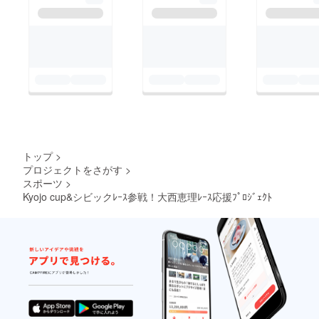
ご乗車
での撮
影は出
来ませ
んが、
通常は
パスが
ないと
入れな
い国際
サー
キット
のグ
リッド
トップ
>
での撮
プロジェクトをさがす
>
影、素
スポーツ
>
晴らし
Kyojo cup&シビックﾚｰｽ参戦！大西恵理ﾚｰｽ応援ﾌﾟﾛｼﾞｪｸﾄ
い記念
となる
ことと
思いま
す。カ
メラ等
の撮影
機材は
ご持参
願いま
す。）