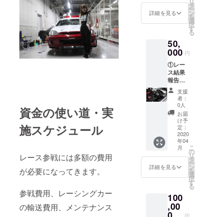
選びい
リ
ごとの
タ
さい。） ⑥参戦
ただけ
ー
終了
ン
詳細を見る
マシンへのお名
ます。
を
後、
選
前（ニックネー
ご希望
択
メール
す
ム、ロゴ可）ス
の色お
る
にて結
テッカー貼付
よびサ
50,
果をご
（1戦のみとなり
イズを
報告さ
000
ます。サイズは
円
S,M,L,
せてい
A4以下となりま
の中か
①レー
ただき
す。貼付ステッ
らお選
ス結果
ま
カーはこちらで
びいた
報告
す。）
ご用意させてい
だき、
メール
②直筆
ただきます。必
支援
お申し
（2020
お礼お
者：
ず備考欄にご希
込み時
年、鈴
手紙 ③
0人
望のお名前をご
資金の使い道・実
のオプ
鹿クラ
オリジ
お届
記入していただ
ション
ブマン
ナルス
け予
くか、ロゴ等の
にてご
施スケジュール
および
テッ
定：
データの場合
入力く
KYOJO
2020
カー ④
メールでの打ち
ださ
年04
CUP参
オリジ
合わせとなり、
こ
い。）
月
戦時1戦
ナル
の
その旨を備考欄
リ
レース参戦には多額の費用
ごとの
キーホ
タ
にご記入くださ
ー
終了
ルダー
ン
詳細を見る
い。マシンのお
が必要になってきます。
を
後、
⑤オリ
選
好きな位置に貼
択
メール
ジナルT
す
付可能です。希
る
にて結
シャツ
参戦費用、レーシングカー
望の位置および
100
果をご
（Tシャ
レース日程は
報告さ
,00
ツはメ
の輸送費用、メンテナンス
メールでの打ち
せてい
ンズサ
0
合わせとなりま
円