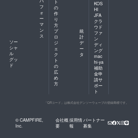
パ
ト
KOS
フ
の
HI
ォ
作
JFA
ー
り
クラ
マ
方
ウド
ン
プ
統
ファ
ス
ロ
計
ン
ソー
ジ
デ
ディ
シャ
ェ
ー
ング
ル
ク
タ
mac
グッ
ト
hi-ya
ド
の
補助
広
金申
め
請サ
方
ポー
ト
「QRコード」は株式会社デンソーウェーブの登録商標です。
© CAMPFIRE,
会社概
採用情
パートナー
Inc.
要
報
募集