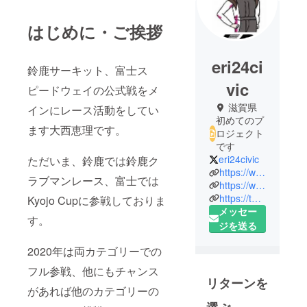
はじめに・ご挨拶
eri24ci
鈴鹿サーキット、富士ス
vic
ピードウェイの公式戦をメ
滋賀県
インにレース活動をしてい
初めてのプ
ます大西恵理です。
ロジェクト
です
eri24civic
ただいま、鈴鹿では鈴鹿ク
https://www.onishieri.com/
ラブマンレース、富士では
https://www.facebook.com/eri.civic24
https://twitter.com/eri24civic
Kyojo Cupに参戦しておりま
メッセー
す。
ジを送る
2020年は両カテゴリーでの
フル参戦、他にもチャンス
リターンを
があれば他のカテゴリーの