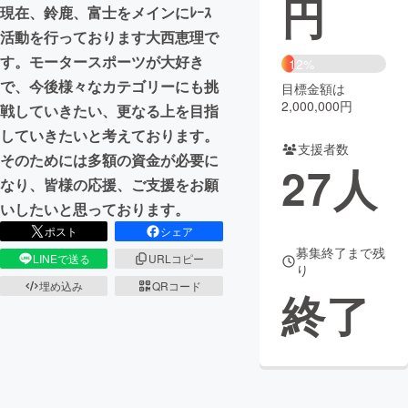
円
現在、鈴鹿、富士をメインにﾚｰｽ
まちづくり・地域活性化
活動を行っております大西恵理で
す。モータースポーツが大好き
12%
で、今後様々なカテゴリーにも挑
目標金額は
CAMPFIRE for Social Good
CAMPFIRE Creation
2,000,000円
戦していきたい、更なる上を目指
CAMPFIREふるさと納税
machi-ya
コミュニティ
していきたいと考えております。
支援者数
そのためには多額の資金が必要に
27
人
なり、皆様の応援、ご支援をお願
いしたいと思っております。
ポスト
シェア
募集終了まで残
LINEで送る
URLコピー
り
埋め込み
QRコード
終了