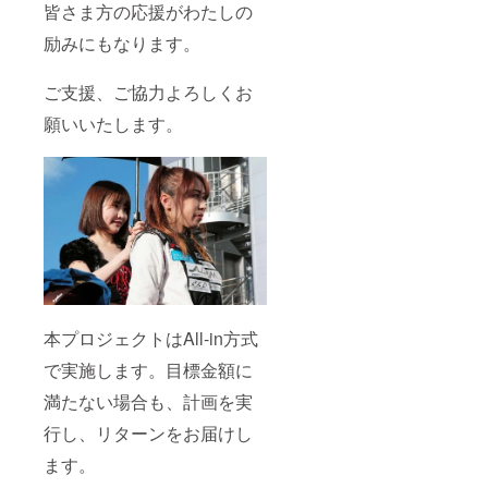
なりま
担願い
皆さま方の応援がわたしの
す。乗
ます。
励みにもなります。
車＆記
招待
念撮影
レース
はピッ
の日程
ご支援、ご協力よろしくお
ト内と
等、詳
なりま
細は別
願いいたします。
す。マ
途メー
シンへ
ルでの
の乗
打ち合
車、マ
わせと
シンの
なりま
横で、
す。）
私の隣
⑧参戦
で、
マシン
様々な
への乗
ご希望
車＆記
のカッ
念撮影
トが撮
（⑦と
本プロジェクトはAll-in方式
影でき
同じ日
ます。
のみと
で実施します。目標金額に
支援者
なりま
様多数
す。乗
満たない場合も、計画を実
の場合
車＆記
はご希
念撮影
行し、リターンをお届けし
望に添
はピッ
えない
ト内と
ます。
場合が
なりま