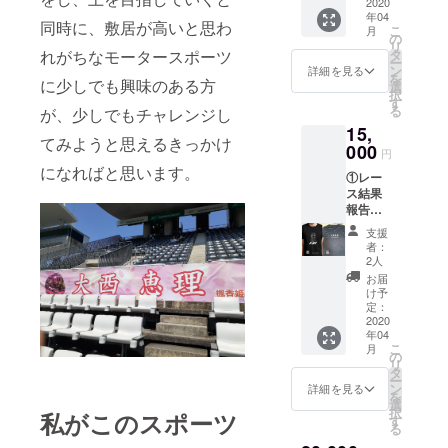
および
2020
カー
年04
KYOJO
同時に、敷居が高いと思わ
こ
月
CUP参
の
リ
戦時1戦
タ
れがちなモータースポーツ
ー
ごとの
ン
詳細を見る
を
終了
に少しでも興味のある方
選
択
後、
す
る
が、少しでもチャレンジし
メール
15,
にて結
てみようと思えるきっかけ
果をご
000
円
報告さ
になればと思います。
①レー
せてい
ス結果
ただき
報告
ま
メール
す。）
支援
（2020
②直筆
者：
年、鈴
お礼お
2人
鹿クラ
手紙 ③
お届
ブマン
オリジ
け予
および
ナルス
定：
KYOJO
2020
テッ
年04
CUP参
カー ④
こ
月
戦時1戦
オリジ
の
リ
ごとの
ナル
タ
ー
終了
キーホ
ン
詳細を見る
を
後、
ルダー
選
択
私がこのスポーツ
メール
す
る
にて結