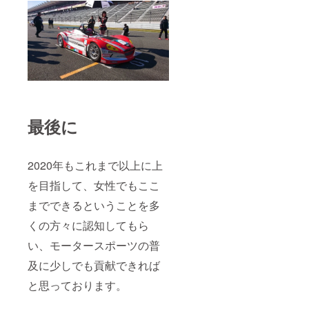
戦のみ
場合、
となり
希望の
ます。
位置や
入場料
ステッ
無料、
カーの
交通費
サイ
はご負
ズ、
担願い
レース
ます。
日程は
招待
ご希望
レース
に添え
最後に
の日程
ない場
等、詳
合がご
細は別
ざいま
途メー
す。) ⑦
2020年もこれまで以上に上
ルでの
参戦
打ち合
レース
を目指して、女性でもここ
わせと
時、
なりま
ピット
までできるということを多
す。）
にご招
くの方々に認知してもら
⑧参戦
待 （1
マシン
戦のみ
い、モータースポーツの普
への乗
となり
車＆記
ます。
及に少しでも貢献できれば
念撮影
入場料
（⑦と
無料、
と思っております。
同じ日
交通費
のみと
はご負