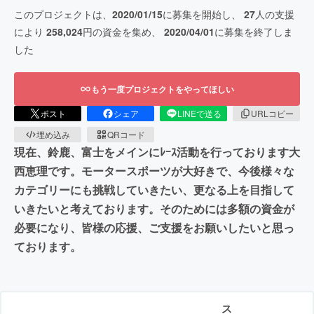
このプロジェクトは、
2020/01/15
に募集を開始し、
27
人の支援
により
258,024
円の資金を集め、
2020/04/01
に募集を終了しま
した
もう一度プロジェクトをやってほしい
ポスト
シェア
LINEで送る
URLコピー
埋め込み
QRコード
現在、鈴鹿、富士をメインにﾚｰｽ活動を行っております大
西恵理です。モータースポーツが大好きで、今後様々な
カテゴリーにも挑戦していきたい、更なる上を目指して
いきたいと考えております。そのためには多額の資金が
必要になり、皆様の応援、ご支援をお願いしたいと思っ
ております。
ス