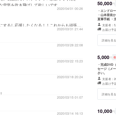
50,000
円
な空気を吹き飛ばして欲しいです。
2020/04/01 00:26
・エンドロー
・山本亜依か
直筆手紙 ・
念上映イベン
にするし応援したくなる！！これからも頑張っ
支援者：5
す。 ※映画
2020/03/31 21:44
お届け予定
ント日程は20
ずれかで調整
加できない場
詳細を見
援時、必ず備
2020/03/28 22:08
ル、メッセー
ましたら、そ
5,000
円
2020/03/22 15:23
・完成DVD
セージ（メー
さい。
2020/03/18 20:24
支援者：2
お届け予定
！
詳細を見
2020/03/15 01:07
10,000
円
2020/03/14 16:13