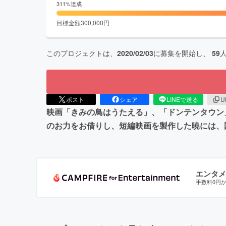
311
%達成
目標金額
300,000
円
このプロジェクトは、
2020/02/03
に募集を開始し、
59
ポスト
シェア
LINEで送る
U
映画「きみの鳥はうたえる」、「ドンテンタウン
のお力をお借りし、短編映画を製作した暁には、
エンタメ
手数料0円