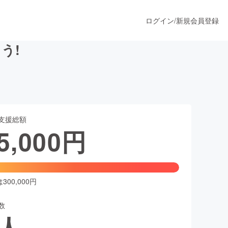
ログイン
/
新規会員登録
う!
うすぐ公開されます
支援総額
プロダクト
5,000
円
ファッション
スポーツ
00,000円
数
ア
ソーシャルグッド
人