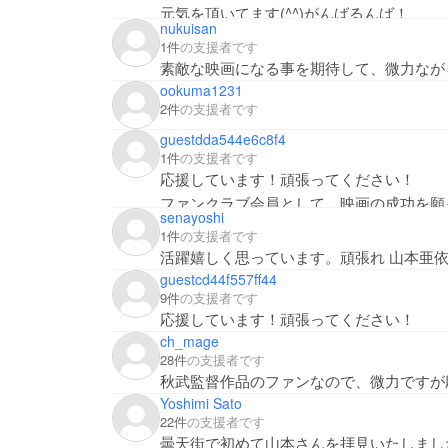
元気を頂いてます(^^)がんばるんば！
nukuisan
1件
の支援者です
素敵な映画になる事を期待して、微力なが
ookuma1231
2件
の支援者です
guestdda544e6c8f4
1件
の支援者です
応援しています！頑張ってください！
ファンクラブ会員として、映画の成功を願
senayoshi
1件
の支援者です
活躍嬉しく思っています。頑張れ 山本亜
guestcd44f557ff44
9件
の支援者です
応援しています！頑張ってください！
ch_mage
28件
の支援者です
秋武監督作品のファンなので、微力ですが
Yoshimi Sato
22件
の支援者です
曇天街で初めて山本さんを拝見いたしまし