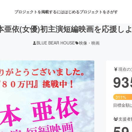
プロジェクトを掲載するには
はじめる
プロジェクトをさがす
本亜依(女優)初主演短編映画を応援しよ
BLUE BEAR HOUSE
映像・映画
注目のリターン
注目の新着プロジェクト
募集終了が近いプロジェクト
も
現在の
音楽
舞台・パフォーマンス
93
ゲーム・サービス開発
フード・飲食店
311%
書籍・雑誌出版
アニメ・漫画
目標金額は3
支援者
チャレンジ
ビューティー・ヘルスケ
59