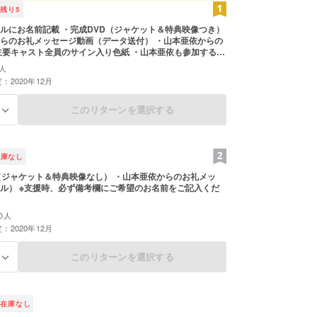
残り
5
ルにお名前記載 ・完成DVD（ジャケット＆特典映像つき）
らのお礼メッセージ動画（データ送付） ・山本亜依からの
主要キャスト全員のサイン入り色紙 ・山本亜依も参加する記
ト招待 ※映画館ではなく、イベント会場での上映となりま
人
祭出品の関係上、初お披露目でない可能性もあります。 ※イベ
：2020年12月
20年の11/14（土）、15（日）、21（土）、22（日）のい
となります。（日程は運営都合で決定させていただき、参
合の返金等はございません。予めご了承ください。） ※支
このリターンを選択する
る
考欄にご希望のお名前をご記入ください。 （エンドロー
ジ動画、手紙、サイン色紙に使用します。希望名がござい
れぞれお知らせください。）
在庫なし
（ジャケット＆特典映像なし） ・山本亜依からのお礼メッ
ル） ※支援時、必ず備考欄にご希望のお名前をご記入くだ
0人
：2020年12月
このリターンを選択する
る
在庫なし