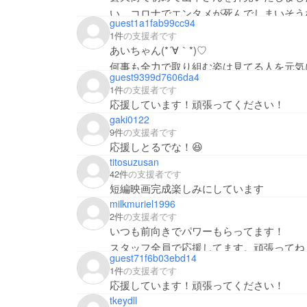
い。コロナでエンタメが死んでしまいそう
guest1a1fab99cc94
1件
の支援者です
あいちゃん(*´∀｀*)♡
何事も全力で取り組む姿は見てる人を元気
guest9399d7606da4
てね！！
1件
の支援者です
応援しています！頑張ってください！
gaki0122
9件
の支援者です
応援しとるでな！😆
titosuzusan
42件
の支援者です
短編映画完成楽しみにしています
milkmuriel1996
2件
の支援者です
いつも前向きでパワーもらってます！
スタッフ全員で応援してます。頑張ってね
guest71f6b03ebd14
1件
の支援者です
応援しています！頑張ってください！
tkeydll