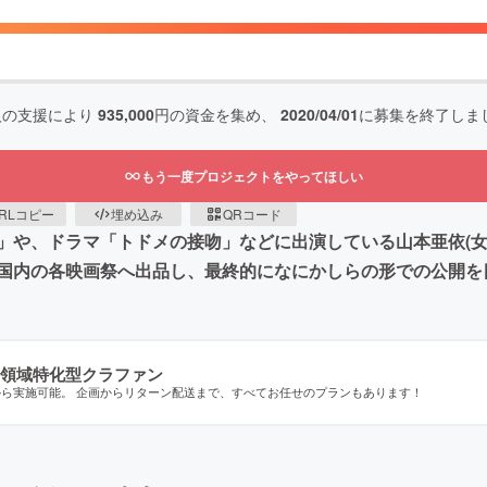
人の支援により
935,000
円の資金を集め、
2020/04/01
に募集を終了しま
もう一度プロジェクトをやってほしい
RLコピー
埋め込み
QRコード
」や、ドラマ「トドメの接吻」などに出演している山本亜依(女
国内の各映画祭へ出品し、最終的になにかしらの形での公開を
領域特化型クラファン
から実施可能。 企画からリターン配送まで、すべてお任せのプランもあります！