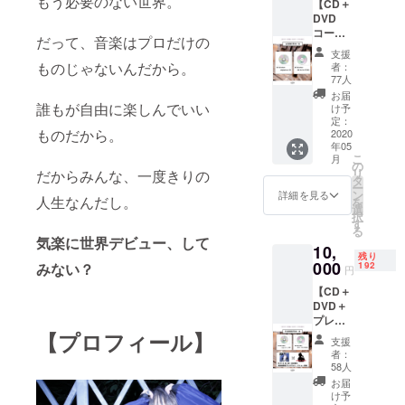
もう必要のない世界。
【CD＋
Track2
DVD
: ぼくの
コー
じゃな
だって、音楽はプロだけの
ス】 ・
い カラ
支援
sleepyh
オケ
ものじゃないんだから。
者：
eadが
ver. ※こ
77人
Vo.を務
ちらの
お届
める
音源は
誰もが自由に楽しんでいい
け予
「ぼく
一般販
定：
ものだから。
のじゃ
2020
売予定
年05
ない
はござ
こ
月
original
いませ
の
リ
だからみんな、一度きりの
ver.」収
ん。 ※
タ
ー
録音源
ヤマト
ン
詳細を見る
人生なんだし。
を
CD
運輸で
選
択
Track1
の発送
す
る
: ぼくの
となり
気楽に世界デビュー、して
10,
じゃな
ます。
残り
い
000
※リター
192
みない？
円
original
ンに設
【CD＋
ver.
定され
DVD＋
Track2
ており
プレミ
: ぼくの
ますご
アム
【プロフィール】
じゃな
住所宛
支援
トーク
い カラ
の発送
者：
ショー
オケ
となり
58人
コー
ver. ・
ます。
お届
ス】 ・
ぼくの
※設定さ
け予