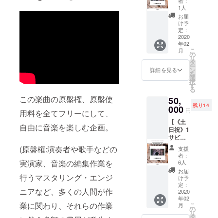
信可能
者：
はプロ
月以上
ス】 武
を送付
場合形
1人
なメー
ジェク
経過し
瑠指導
すれ
式は
ルアド
お届
トペー
た場合
の元、1
ば、
16bit
け予
レスの
ジにて
のリ
サビ歌
2mix
定：
44knz
設定を
情報掲
ターン
唱のMV
2020
データ
でお願
お願い
載致し
未着の
年02
撮影
が戻っ
い致し
致しま
ます。
お問い
こ
月
(SNS
てくる
の
ます。
す。
※出荷情
合わせ
リ
用/15秒
・2mix
タ
ボイス
※CD、
報掲載
に関し
ー
程度) ・
は
ン
メモで
詳細を見る
DVDは
後、1ヶ
まして
を
ぼくの
2/14(金)
選
の送付
後日発
月経過
は対応
択
じゃな
ぼくの
す
に関し
送とな
しても
致しか
る
いMV1
じゃな
てはそ
りま
リター
ねま
この楽曲の原盤権、原盤使
50,
サビの
い〇〇
のまま
す。(5
ンが未
す。予
残り14
リップ
000
ver.とし
の
月予定)
円
着の場
めご了
用料を全てフリーにして、
シーン
て同名
フォー
※こちら
合のみ
承くだ
【《土
を支援
曲配信
マット
の音
自由に音楽を楽しむ企画。
プロ
さい。
日祝》1
者ver.で
アルバ
で送付
源、
ジェク
サビ歌
実際の
ム内に
頂いて
DVDは
トペー
唱のMV
セット
収録 ※
構いま
(原盤権:演奏者や歌手などの
一般販
支援
ジより
撮影
とス
送付に
せん。
者：
売予定
お問い
コー
タッフ
実演家、音楽の編集作業を
関する
6人
※基本的
はござ
合わせ
ス】 武
陣で撮
ご案
にはプ
お届
いませ
をお願
瑠指導
行うマスタリング・エンジ
影。後
内、注
け予
ロジェ
ん。 ※
い致し
の元、1
日デー
定：
意事項
クトの
ヤマト
ます。
ニアなど、多くの人間が作
サビ歌
2020
タで
は支援
セッ
運輸で
※出荷情
年02
唱のMV
戻って
者様へ
ション
の発送
報掲載
業に関わり、それらの作業
こ
月
撮影
くる。
の
随時
ファイ
となり
後、3ヶ
リ
(SNS
★Rec
タ
CAMPF
ルは不