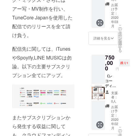
ジェク
設定を
音源を
めるMV
日祝》
ル都合
に関し
ラック
お届
トペー
お願い
収録、
ドラマ
ぼくの
アー写・MV制作を行い、
等によ
てはそ
け予
のステ
ジより
致しま
販売
シーン
じゃな
り実施
定：
のまま
ムと、
お問い
TuneCore Japanを使用した
す。 ※
し、さ
を、武
い支援
2020
が不可
の
2mixの
合わせ
年03
撮影日
らに権
瑠立会
者ver.
となる
フォー
トラッ
をお願
配信でのリリースを全て請
こ
月
程は上
利譲渡
いの
キャス
場合の
の
マット
クをそ
い致し
リ
記のみ
も行
元、同
トでの
責任は
タ
で送付
れぞれ
け負う。
ます。
ー
となり
う。 ※
じス
MV撮影
負いか
ン
頂いて
詳細を見る
送付お
※出荷情
を
ます
リター
タッフ
コー
ねま
選
構いま
願い致
報掲載
択
為、必
ンに関
陣で撮
ス】 ぼ
す。 ※
す
せん。
配信先に関しては、iTunes
しま
後、3ヶ
る
ず参加
するご
影、後
くの
時間は
※基本的
す。 ※
月以上
750
が可能
案内、
日完成
じゃな
やSpoyify,LINE MUSICは勿
10:00〜
にはプ
リター
経過し
な方の
注意事
版MVが
い支援
,00
22:00
ロジェ
ンは
残り1
た場合
論。以下の主要サブスクリ
み支援
項、レ
データ
者ver.
で、こ
0
クトの
CAMPF
のリ
円
をお願
コー
で戻っ
キャス
ちらか
セッ
IRE内
ターン
プション全てにアップ。
い致し
ディン
てく
トでの
《レ
らの割
ション
メッ
未着の
ます。
グ実施
る。 ★
MV撮影
コー
り振り
ファイ
セージ
お問い
万が
時間は
レコー
・支援
ディン
となり
ルは不
より
合わせ
一、支
2/1に
ディン
者が
グ日
ます。
要で
gigafile
に関し
支援
援者の
CAMPF
グコー
キャス
程：2月
時間の
す。ス
などの
者：
まして
スケ
IRE内
スと同
トを務
2日
ご希望
テム
0人
データ
は対応
ジュー
メッ
時支援
めるMV
(日)》
には沿
データ
便で送
お届
致しか
ル都合
セージ
で音源
ドラマ
《MV撮
いかね
のみで
け予
付いた
ねま
等によ
にて個
はレ
シーン
影日
ますの
定：
お願い
またサブスクリプションか
しま
す。予
り実施
別に送
コー
を、武
程：2月
2020
でご注
致しま
す。ダ
めご了
年02
が不可
信致し
ディン
瑠立会
11日
意くだ
ら発生する収益に関して
す。 ※
ウン
承くだ
こ
月
となる
ます。
グ音源
いの
(火・
さい。
の
ボーカ
ロード
さい。
リ
も、クラウドファンディン
場合の
必ず受
に変更
元、同
祝)》
※リター
タ
ルト
期限が