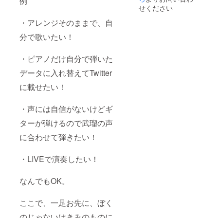
例
宿泊費
に関し
で必ず
なりま
場合の
は上記
う。 ・
せください
に関し
まして
期限内
す為、
責任は
のみと
参加者
まして
は支援
のダウ
必ず参
負いか
なりま
の歌唱
・アレンジそのままで、自
は支援
者様の
ンロー
加が可
ねま
す為、
や演奏
分で歌いたい！
者様の
自己負
ドをお
能な方
す。 ※
必ず参
録りと
自己負
担とな
願い致
のみ支
時間は
加が可
MIXを請
担とな
りま
しま
援をお
10:00〜
能な方
け負
・ピアノだけ自分で弾いた
りま
す。予
す。期
願い致
18:00
のみ支
い、MIX
す。予
めご了
限を経
しま
で、こ
援をお
された
データに入れ替えてTwitter
めご了
承くだ
過する
す。万
ちらか
願い致
音源が
承くだ
さい。
場合
が一、
らの割
しま
戻って
に載せたい！
さい。
は、再
支援者
り振り
す。万
くるほ
UP等の
のスケ
となり
が一、
か、 実
個別対
ジュー
ます。
支援者
際の
・声には自信がないけどギ
応は致
ル都合
時間の
のスケ
セット
ターが弾けるので武瑠の声
しかね
等によ
ご希望
ジュー
とス
ます。
り実施
には沿
ル都合
タッフ
に合わせて弾きたい！
※現地ま
が不可
いかね
等によ
陣で
での交
となる
ますの
り実施
アー写
通費、
場合の
でご注
が不可
やMV制
・LIVEで演奏したい！
宿泊費
責任は
意くだ
となる
作も請
に関し
負いか
さい。
場合の
け負う
まして
ねま
※リター
責任は
(MVは
なんでもOK。
は支援
す。 ※
ンは
負いか
リップ
者様の
時間は
CAMPF
ねま
シーン
自己負
10:00〜
IRE内
す。 ※
を参加
ここで、一足お先に、ぼく
担とな
18:00
メッ
時間は
者ver.
りま
で、こ
セージ
10:00〜
に) ※リ
のじゃないはきみのものに