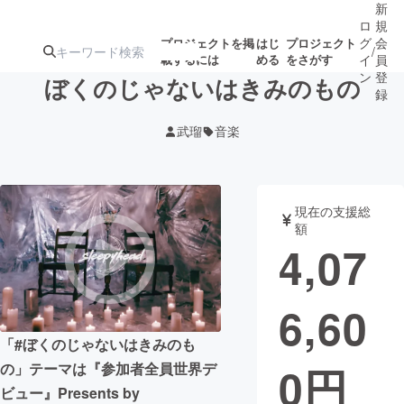
新
ロ
規
グ
会
プロジェクトを掲
はじ
プロジェクト
/
載するには
める
をさがす
イ
員
ン
登
ぼくのじゃないはきみのもの
録
武瑠
音楽
人気のプロ
注目のリ
注目の新着プロ
募集終了が近いプ
もうすぐ公開
ジェクト
ターン
ジェクト
ロジェクト
されます
現在の支援総
額
アート・写真
音楽
4,07
テクノロジー・ガジェット
ゲーム・サ
6,60
映像・映画
書籍・雑誌
「#ぼくのじゃないはきみのも
0
円
の」テーマは『参加者全員世界デ
ビジネス・起業
チャレンジ
ビュー』Presents by