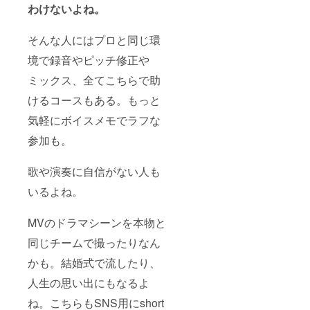
わけないよね。
は支援
での交
者様の
通費、
自己負
宿泊費
そんな人にはプロと同じ環
担とな
に関し
りま
まして
境で録音やピッチ修正や
す。予
は支援
めご了
者様の
ミックス、全てこちらで助
承くだ
自己負
さい。
担とな
けるコースもある。もっと
りま
す。予
気軽にボイスメモでラフな
めご了
参加も。
承くだ
さい。
※権利譲
歌や演奏に自信がない人も
渡に関
しまし
いるよね。
ては
TuneCo
re
MVのドラマシーンを本物と
Japan
アカウ
同じチームで撮ったりなん
ントの
かも。結婚式で流したり、
作成が
必要と
人生の思い出にもなるよ
なりま
す。事
ね。こちらもSNS用にshort
前にア