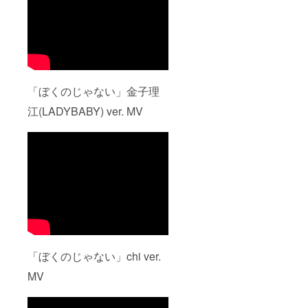
でご注
しかね
す。ダ
す。 ※
意くだ
ます。
ウン
レコー
さい。
※権利譲
ロード
ディン
※リター
渡に関
期限が
グ日程
ンは
しまし
ござい
は上記
CAMPF
ては
ますの
のみと
IRE内
TuneCo
で必ず
なりま
メッ
re
期限内
す為、
「ぼくのじゃない」金子理
セージ
Japan
のダウ
必ず参
より
アカウ
ンロー
加が可
江(LADYBABY) ver. MV
gigafile
ントの
ドをお
能な方
などの
作成が
願い致
のみ支
データ
必要と
しま
援をお
便で送
なりま
す。期
願い致
付いた
す。事
限を経
しま
しま
前にア
過する
す。万
す。ダ
カウン
場合
が一、
ウン
ト作成
は、再
支援者
ロード
をお願
UP等の
のスケ
期限が
い致し
個別対
ジュー
ござい
ます。
応は致
ル都合
ますの
※現地ま
しかね
等によ
で必ず
での交
ます。
り実施
「ぼくのじゃない」chi ver.
期限内
通費、
※リター
が不可
のダウ
宿泊費
ンは
となる
MV
ンロー
に関し
CAMPF
場合の
ドをお
まして
IRE内
責任は
願い致
は支援
メッ
負いか