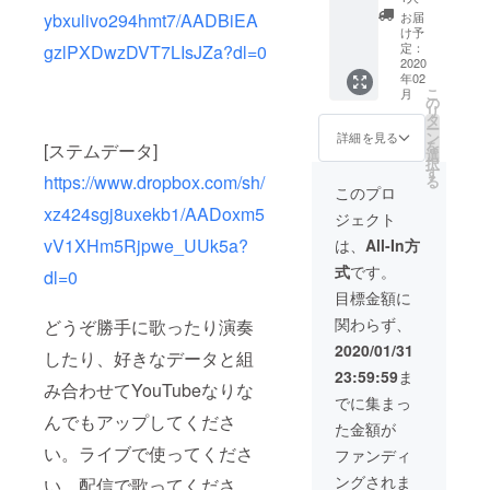
ます。
CAMPF
10:00〜
な方の
け負
らに権
プロの
(火)》
す。 ※
ybxulivo294hmt7/AADBiEA
お届
※現地ま
IRE内
22:00
み支援
い、MIX
利譲渡
エンジ
《MV撮
リター
け予
での交
メッ
で、こ
をお願
された
も行
ニアに
影日
定：
gzlPXDwzDVT7LIsJZa?dl=0
ンは
通費、
セージ
ちらか
い致し
音源が
う。 ※
よるMIX
程：2月
2020
CAMPF
年02
宿泊費
より
らの割
ます。
戻って
リター
を請け
10日
IRE内
こ
月
に関し
gigafile
り振り
万が
くるほ
ンに関
負い、
(月)》
の
メッ
リ
まして
などの
となり
一、支
か、 実
するご
MIXされ
【《平
タ
セージ
ー
は支援
データ
ます。
援者の
際の
案内、
た音源
日》レ
ン
より
詳細を見る
を
[ステムデータ]
者様の
便で送
時間の
スケ
セット
注意事
が戻っ
コー
選
gigafile
択
自己負
付いた
ご希望
ジュー
とス
項、レ
てくる
ディン
す
などの
https://www.dropbox.com/sh/
る
担とな
しま
には沿
ル都合
タッフ
コー
ほか、2
グ&MV
データ
このプロ
りま
す。ダ
いかね
等によ
陣で
ディン
月14日
撮影&
便で送
xz424sgj8uxekb1/AADoxm5
ジェクト
す。予
ウン
ますの
り実施
アー写
グ実施
に発売
アー写
付いた
めご了
ロード
でご注
が不可
やMV制
時間は
される
撮影
vV1XHm5Rjpwe_UUk5a?
しま
は、
All-In方
承くだ
期限が
意くだ
となる
作も請
2/1に
配信ア
コー
す。ダ
式
です。
さい。
ござい
さい。
場合の
け負う
CAMPF
ルバム
ス】 武
dl=0
ウン
ますの
※リター
責任は
(MVは
IRE内
にその
瑠指導
ロード
目標金額に
で必ず
ンは
負いか
リップ
メッ
音源を
の元、
期限が
関わらず、
どうぞ勝手に歌ったり演奏
期限内
CAMPF
ねま
シーン
セージ
収録、
歌唱
ござい
のダウ
IRE内
す。 ※
を参加
にて個
販売
REC、
ますの
2020/01/31
したり、好きなデータと組
ンロー
メッ
時間は
者ver.
別に送
し、さ
アー
で必ず
23:59:59
ま
ドをお
セージ
10:00〜
に) ※リ
信致し
らに権
写・MV
期限内
み合わせてYouTubeなりな
願い致
より
22:00
ターン
ます。
利譲渡
制作を
のダウ
でに集まっ
しま
gigafile
で、こ
に関す
必ず受
も行
請け負
ンロー
んでもアップしてくださ
た金額が
す。期
などの
ちらか
るご案
信可能
う。 ※
い、配
ドをお
限を経
データ
らの割
内、注
なメー
リター
信アル
い。ライブで使ってくださ
願い致
ファンディ
過する
便で送
り振り
意事
ルアド
ンに関
バムに
しま
ングされま
い。配信で歌ってくださ
場合
付いた
となり
項、レ
レスの
するご
収録・
す。期