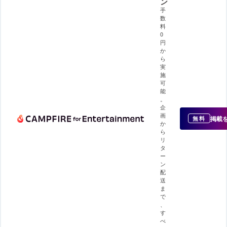
ン
手
数
料
0
円
か
ら
実
施
可
能
。
企
画
掲載
無料
か
ら
リ
タ
ー
ン
配
送
ま
で
、
す
べ