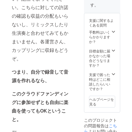
は、再
しま
ます。
コー
設定を
案内、
販売・
限を経
す。
い。こちらに対しての許諾
UP等の
す。ダ
時間の
ディン
お願い
注意事
権利譲
過する
個別対
ウン
ご希望
グ、MV
致しま
項、レ
渡 ・参
場合
の確認も収益の分配もいら
応は致
ロード
には沿
撮影実
す。 ※
コー
加者の
は、再
支援に関するよ
しかね
期限が
いかね
施時間
レコー
ディン
歌唱と
UP等の
ないし、リミックスしたり
くある質問
ます。
ござい
ますの
は2/1に
ディン
グ実施
プロの
個別対
※権利譲
ますの
でご注
CAMPF
グ日程
時間は
エンジ
生演奏と合わせてみてもか
手数料はいく
応は致
渡 に関
で必ず
意くだ
IRE内
は上記
2/1に
ニアに
らかかります
しかね
まいません。各運営さん、
しまし
期限内
さい。
メッ
のみと
CAMPF
よるMIX
か？
ます。
ては
のダウ
※リター
セージ
なりま
IRE内
を請け
カップリングに収録もどう
TuneCo
ンロー
ンは
にて個
す為、
メッ
負い、
目標金額に届
re
ドをお
CAMPF
別に送
必ず参
セージ
MIXされ
かなかった場
ぞ。
Japan
願い致
IRE内
信致し
加が可
にて個
た音源
合どうなりま
アカウ
しま
メッ
ます。
能な方
別に送
が戻っ
すか？
ントの
す。期
セージ
必ず受
のみ支
信致し
てくる
つまり、自分で録音して音
作成が
限を経
より
信可能
援をお
ます。
ほか、2
支援で困った
必要と
過する
gigafile
なメー
願い致
必ず受
月14日
時はどこに相
源を作れるなら、
なりま
場合
などの
ルアド
しま
信可能
に発売
談したらいい
す。事
は、再
データ
レスの
す。万
なメー
される
ですか？
前にア
UP等の
便で送
設定を
が一、
ルアド
アルバ
このクラウドファンディン
カウン
個別対
付いた
お願い
支援者
レスの
ムにそ
ヘルプページを
グに参加せずとも自由に楽
ト作成
応は致
しま
致しま
のスケ
設定を
の音源
見る
をお願
しかね
す。ダ
す。 ※
ジュー
お願い
を収
曲を使ってもOKというこ
い致し
ます。
ウン
レコー
ル都合
致しま
録、販
ます。
※現地ま
ロード
ディン
等によ
す。 ※
売し、
と。
このプロジェクト
※現地ま
での交
期限が
グ日程
り実施
レコー
さらに
の問題報告は
こち
での交
通費、
ござい
は上記
が不可
ディン
権利譲
通費、
宿泊費
ますの
のみと
となる
グ日程
渡も行
ら
よりお問い合わ