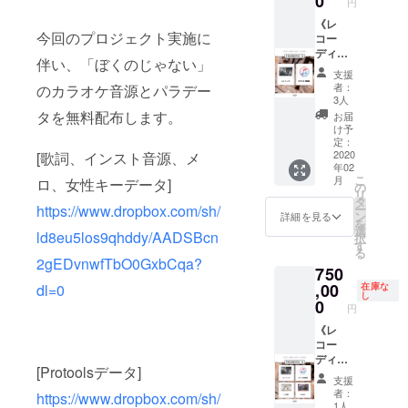
0
円
gigafile
等によ
程は上
影実施
エンジ
バムに
場合
※録り音
IRE内
などの
り実施
記のみ
時間は
ニアに
収録・
《レ
は、再
の段階
メッ
今回のプロジェクト実施に
データ
が不可
となり
2/8頃に
よるMIX
販売・
コー
UP等の
でノイ
セージ
便で送
となる
ます
CAMPF
を請け
権利譲
ディン
個別対
ズやク
にて送
伴い、「ぼくのじゃない」
付いた
場合の
為、必
IRE内
負い、
渡 ・参
グ日
応は致
ラック
信致し
支援
しま
責任は
ず参加
メッ
MIXされ
加者の
程：2月
しかね
音が無
ます。
者：
のカラオケ音源とパラデー
す。ダ
負いか
が可能
セージ
た音源
歌唱と
2日
ます。
い事を
3人
必ず受
ウン
ねま
な方の
にて個
が戻っ
プロの
(日)》
※現地ま
タを無料配布します。
事前に
信可能
お届
ロード
す。 ※
み支援
別に送
てくる
エンジ
【《土
での交
ご自身
け予
なメー
期限が
時間は
をお願
信致し
ほか、2
ニアに
日祝》
通費、
定：
でもご
ルアド
ござい
10:00～
い致し
ます。
月14日
よるMIX
レコー
2020
[歌詞、インスト音源、メ
宿泊費
確認下
レスの
年02
ますの
18:00
ます。
必ず受
に発売
を請け
ディン
に関し
さい。
設定を
こ
月
ロ、女性キーデータ]
で必ず
で、こ
万が
信可能
される
負い、
グコー
まして
の
※トラッ
お願い
リ
期限内
ちらか
一、支
なメー
アルバ
MIXされ
ス】 武
は支援
タ
クアレ
致しま
https://www.dropbox.com/sh/
ー
のダウ
らの割
援者の
ルアド
ムにそ
た音源
瑠指導
者様の
ン
ンジを
詳細を見る
す。
を
ンロー
り振り
スケ
レスの
の音源
が戻っ
の元、
自己負
選
してい
ld8eu5los9qhddy/AADSBcn
択
ドをお
となり
ジュー
設定を
を収
てくる
歌唱の
担とな
す
る場合
る
願い致
ます。
ル都合
お願い
録、販
ほか、2
RECを
りま
はト
2gEDvnwfTbO0GxbCqa?
750
しま
時間の
等によ
致しま
売し、
月14日
請け負
す。予
ラック
す。期
ご希望
り実施
す。 ※
さらに
に発売
い、配
,00
dl=0
めご了
在庫な
のステ
し
限を経
には沿
が不可
撮影日
権利譲
される
信アル
承くだ
0
ムと、
円
過する
いかね
となる
程は上
渡も行
配信ア
バムに
さい。
2mixの
場合
ますの
場合の
記のみ
う。 ・
ルバム
収録・
《レ
トラッ
は、再
でご注
責任は
となり
参加者
にその
販売・
コー
クをそ
UP等の
意くだ
負いか
ます
の歌唱
音源を
権利譲
ディン
れぞれ
[Protoolsデータ]
個別対
さい。
ねま
為、必
や演奏
収録、
渡 ・参
グ日
送付お
支援
応は致
※リター
す。 ※
ず参加
録りと
販売
加者の
程：2月
願い致
者：
https://www.dropbox.com/sh/
しかね
ンは
時間は
が可能
MIXを請
し、さ
歌唱と
4日
しま
1人