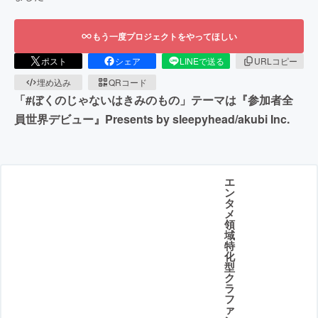
もう一度プロジェクトをやってほしい
ポスト
シェア
LINEで送る
URLコピー
埋め込み
QRコード
「#ぼくのじゃないはきみのもの」テーマは『参加者全
員世界デビュー』Presents by sleepyhead/akubi Inc.
エ
ン
タ
メ
領
域
特
化
型
ク
ラ
フ
ァ