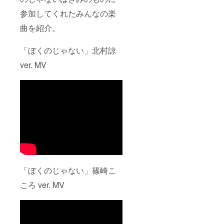
す。予
ちらか
より
18:00
ターン
参加してくれたみんなの楽
めご了
らの割
gigafile
で、こ
に関す
承くだ
り振り
などの
ちらか
るご案
曲を紹介。
さい。
となり
データ
らの割
内、注
ます。
便で送
り振り
意事
時間の
付いた
となり
項、レ
「ぼくのじゃない」北村諒
ご希望
しま
ます。
コー
には沿
す。ダ
時間の
ディン
ver. MV
いかね
ウン
ご希望
グ、MV
ますの
ロード
には沿
撮影実
でご注
期限が
いかね
施時間
意くだ
ござい
ますの
は2/1に
さい。
ますの
でご注
CAMPF
※MV撮
で必ず
意くだ
IRE内
影
期限内
さい。
メッ
10:00〜
のダウ
※リター
セージ
22:00
ンロー
ンは
にて個
で、こ
ドをお
CAMPF
別に送
ちらか
願い致
IRE内
信致し
らの割
しま
メッ
ます。
り振り
す。期
セージ
必ず受
「ぼくのじゃない」篠崎こ
となり
限を経
より
信可能
ます。
過する
gigafile
なメー
ころ ver. MV
時間の
場合
などの
ルアド
ご希望
は、再
データ
レスの
には沿
UP等の
便で送
設定を
いかね
個別対
付いた
お願い
ますの
応は致
しま
致しま