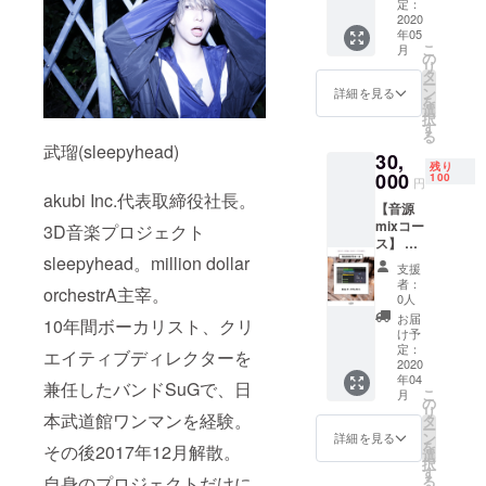
sleepyh
じゃな
定：
れてお
eadが
2020
いMVメ
ります
年05
Vo.を務
イキン
ご住所
こ
月
める
グDVD
の
に誤り
リ
「ぼく
※こちら
タ
がござ
ー
のじゃ
の音
ン
いまし
詳細を見る
を
ない
源、
選
た場合
択
original
DVDは
す
のリ
る
ver.」収
一般販
ターン
武瑠(sleepyhead)
30,
録音源
売予定
未着、
残り
CD
000
はござ
100
遅延に
円
Track1
いませ
関しま
akubi Inc.代表取締役社長。
【音源
: ぼくの
ん。 ※
しては
mixコー
じゃな
3D音楽プロジェクト
ヤマト
責任は
ス】 各
い
運輸で
負いか
スタジ
sleepyhead。million dollar
original
の発送
ねま
支援
オでの
ver.
となり
す。 ※
者：
orchestrA主宰。
RECま
Track2
ます。
0人
システ
たはボ
: ぼくの
※リター
ム上、
お届
10年間ボーカリスト、クリ
イスメ
じゃな
ンに設
け予
出荷の
モなど
い カラ
定：
定され
際の伝
エイティブディレクターを
の歌
2020
オケ
ており
票番号
年04
唱・演
ver. ・
ますご
兼任したバンドSuGで、日
通知は
こ
月
奏音源
ぼくの
の
住所宛
致しか
リ
を送れ
本武道館ワンマンを経験。
じゃな
タ
の発送
ねま
ー
ば、 ラ
いMVメ
ン
となり
詳細を見る
す。 ※
を
その後2017年12月解散。
フミッ
イキン
選
ます。
出荷完
択
クスを
グDVD
す
※設定さ
了の旨
る
自身のプロジェクトだけに
施した