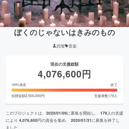
ぼくのじゃないはきみのもの
武瑠
音楽
現在の支援総額
4,076,600
円
終了
163
%達成
目標金額
2,500,000
円
支援者数
179
人
このプロジェクトは、
2020/01/09
に募集を開始し、
179
人の支援
により
4,076,600
円の資金を集め、
2020/01/31
に募集を終了し
ました