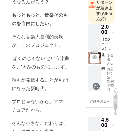
うなるんだろう？
リターン
アーティス
が届きま
トへの曲提
す
(All-in
もっともっと、音楽そのも
方式)
供やクリエ
のを自由にしたい。
イティブを
2,0
00
担当。
円
そんな音楽大喜利的実験
ストーリー
【CD
コー
が、このプロジェクト。
テリングか
ス】 ・
ら派生する
sleepyh
支援
音楽、デザ
'ぼくのじゃない'という楽曲
eadが
者：
Vo.を務
イン、映像
20人
を、'きみのもの'にします。
める
お届
監督、執筆
「ぼく
け予
などその活
のじゃ
定：
誰もが発信することが可能
ない
2020
動は多岐に
年05
original
になった新時代。
こ
渡る。
月
ver.」収
の
リ
録音源
活動15周年
タ
ー
CD
プロじゃないから。アマ
ン
詳細を見る
を迎え、満
を
Track1
選
択
を持して’武
チュアだから。
: ぼくの
す
る
じゃな
瑠’として活
4,5
い
動をスター
そんな小さなこだわりは、
original
00
円
ト。
ver.