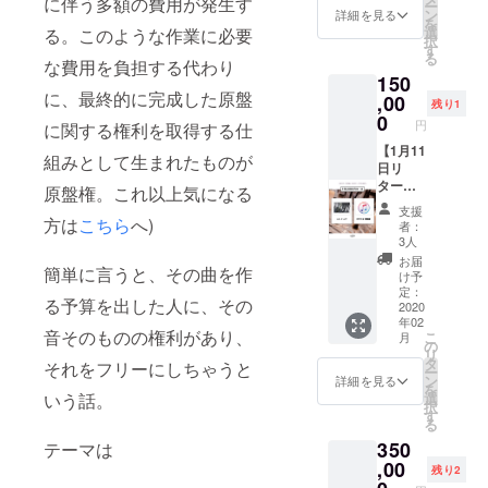
に伴う多額の費用が発生す
ます。
月以上
ー
用/15秒
コース
ン
IRE内
詳細を見る
要で
※リター
経過し
を
程度) ・
と同時
選
メッ
る。このような作業に必要
す。ス
ンに設
た場合
択
ぼくの
支援で
す
セージ
テム
定され
のリ
る
じゃな
な費用を負担する代わり
音源は
にて送
データ
ており
ターン
150
いMV1
Rec音
信致し
のみで
ますご
未着の
に、最終的に完成した原盤
サビの
,00
源に変
ます。
お願い
残り1
住所宛
お問い
リップ
更可能
0
必ず受
致しま
の発送
円
合わせ
に関する権利を取得する仕
シーン
《MV撮
信可能
す。 ※
となり
に関し
を支援
【1月11
影日
なメー
ボーカ
ます。
組みとして生まれたものが
まして
者ver.で
日リ
程：2月
ルアド
ルト
※設定さ
は対応
実際の
ターン
10日
レスの
原盤権。これ以上気になる
ラック
れてお
致しか
セット
追加】
(月)》 ※
設定を
はエ
ります
支援
ねま
とス
《レ
リター
方は
こちら
へ)
お願い
フェク
者：
ご住所
す。予
タッフ
コー
ンに関
致しま
3人
トをバ
に誤り
めご了
陣で撮
ディン
するご
す。 ※
イパス
お届
がござ
承くだ
簡単に言うと、その曲を作
影。後
グ日
案内、
音源送
け予
した状
いまし
さい。
日デー
程：2月
注意事
定：
付に関
態でお
た場合
る予算を出した人に、その
タで
3日
2020
項、撮
しては
願い致
のリ
年02
戻って
(月)》
影実施
配信日
しま
ターン
音そのものの権利があり、
こ
月
くる。
【《平
時間は
の
時の都
す。 ※
未着、
リ
★Rec
日》レ
2/2頃に
タ
合上厳
ベスト
それをフリーにしちゃうと
遅延に
ー
コース
コー
CAMPF
ン
守をお
詳細を見る
テイク
関しま
を
と同時
ディン
IRE内
選
いう話。
願いい
をセレ
しては
択
支援で
グコー
メッ
す
たしま
クトし
責任は
る
音源は
ス】 武
セージ
す。お
て頂
負いか
350
Rec音
瑠指導
テーマは
にて個
守り頂
き、そ
ねま
源に変
の元、
,00
別に送
けない
のテイ
残り2
す。 ※
更可能
歌唱の
信致し
場合、
クのみ