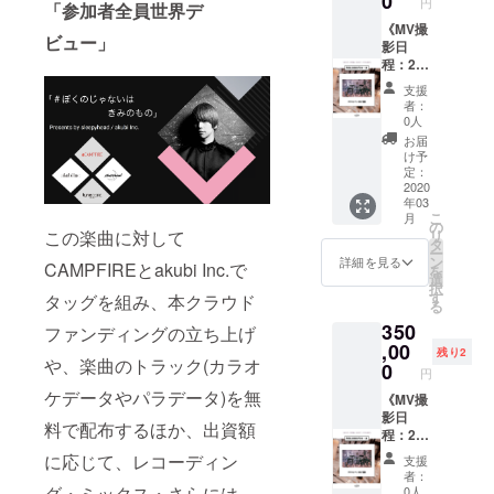
0
システ
円
「参加者全員世界デ
《MV撮
RECを
ます。
アルバ
を送付
ム上、
影日
請け負
《MV撮
必ず受
ム内収
お願い
出荷の
ビュー」
程：2月
い、配
影日
信可能
録が不
致しま
際の伝
11日
信アル
程：2月
なメー
可とな
す(コー
票番号
(火・
バムに
25日
ルアド
る可能
ラスな
通知は
支援
祝)》 ※
収録・
(火)》
レスの
性がご
どがあ
者：
致しか
リター
販売・
【《平
設定を
ざいま
0人
る場合
ねま
ンに関
権利譲
日》ぼ
お願い
す。予
もベス
お届
す。 ※
するご
渡 ・参
くの
致しま
めご理
け予
トテイ
出荷完
案内、
加者の
じゃな
す。 ※
定：
解のほ
クのみ)
了の旨
注意事
歌唱と
い支援
2020
撮影日
どお願
※録り音
はプロ
年03
項、撮
プロの
者ver.
程は上
い申し
の段階
ジェク
こ
月
影実施
エンジ
キャス
記のみ
の
上げま
でノイ
トペー
リ
この楽曲に対して
時間は
ニアに
トでの
となり
タ
す。 ※
ズやク
ジにて
ー
2/2頃に
よるMIX
MV撮影
ます
ン
ステム
詳細を見る
ラック
情報掲
CAMPFIREとakubi Inc.で
を
CAMPF
を請け
コー
為、必
選
データ
音が無
載致し
択
IRE内
負い、
ス】 ぼ
ず参加
す
等での
タッグを組み、本クラウド
い事を
ます。
る
メッ
MIXされ
くの
が可能
送付の
事前に
※出荷情
350
セージ
た音源
じゃな
な方の
ファンディングの立ち上げ
場合形
ご自身
報掲載
にて個
が戻っ
い支援
,00
み支援
式は
でもご
残り2
後、1ヶ
や、楽曲のトラック(カラオ
別に送
てくる
者ver.
をお願
0
16bit
確認下
月経過
円
信致し
ほか、2
キャス
い致し
44knz
さい。
しても
ケデータやパラデータ)を無
ます。
月14日
トでの
《MV撮
ます。
でお願
※トラッ
リター
必ず受
に発売
MV撮影
影日
万が
い致し
クアレ
ンが未
料で配布するほか、出資額
信可能
される
・支援
程：2月
一、支
ます。
ンジを
着の場
なメー
配信ア
者が
29日
援者の
ボイス
してい
に応じて、レコーディン
合のみ
支援
ルアド
ルバム
キャス
(土) 》
スケ
メモで
る場合
者：
プロ
レスの
にその
トを務
【《土
ジュー
グ・ミックス・さらには
の送付
0人
はト