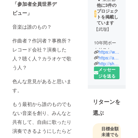
「参加者全員世界デ
他に3件の
プロジェク
ビュー」
トを掲載し
ています
音楽は誰のもの？
【武瑠】
作曲者？作詞者？事務所？
10年間ボー
レコード会社？演奏した
カリスト、
https://www.takeru-official.tokyo/
クリエイ
https://akubiinc.tokyo/
人？聴く人？カラオケで歌
ティブディ
http://shop.million-d-orchestra.com/
う人？
メッセー
レクターを
ジを送る
兼任したバ
色んな意見があると思いま
ンドSuG
す。
で、武道館
を経験。
リターンを
もう最初から誰のものでも
その後ソロ
プロジェク
選ぶ
ない音楽を創り、みんなと
ト
共有して、自由に歌ったり
sleepyhead
目標金額
演奏できるようにしたらど
だけに限ら
未達でも
ず、様々な