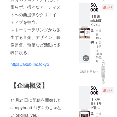
・
れてお
はプロ
50,
2mixを
2/14(金)
ります
ジェク
限らず、様々なアーティス
残り17
プレゼ
000
パロト
ご住所
トペー
円
ント
ン招待
に誤り
トへの曲提供やクリエイ
ジにて
【音源
(mp3/w
制恋愛
がござ
情報掲
mix&ぼ
av音源)
トーク
ティブを担当。
いまし
載致し
くの
・参加
ショー&
た場合
ます。
じゃな
ストーリーテリングから派
者自ら
握手会
のリ
※出荷情
支援
い配信
録音し
参加券
ターン
者：
報掲載
生する音楽、デザイン、映
アルバ
た音源
(都内某
13人
未着、
後、1ヶ
ム収録
を送付
所)
遅延に
お届
月経過
像監督、執筆など活動は多
コー
すれ
※2/14(
け予
関しま
しても
ス】 歌
ば、
定：
金)プレ
しては
リター
岐に渡る。
唱・演
2020
2mixが
ミアム
責任は
ンが未
年02
奏音源
戻って
トーク
負いか
着の場
こ
月
を送れ
くる ※
の
ショー
https://akubiinc.tokyo
ねま
合のみ
リ
ば、 プ
楽器で
タ
に関す
す。 ※
プロ
ー
ロのエ
の参加
ン
るご案
詳細を見る
システ
ジェク
を
ンジニ
の場
選
内は2/2
ム上、
トペー
択
アによ
合、武
す
頃
出荷の
ジより
る
る2mix
【企画概要】
瑠のVo
CAMPF
際の伝
お問い
50,
をプレ
データ
IRE内
票番号
合わせ
残り19
ゼント&
000
で統一
メッ
通知は
円
をお願
サブス
としま
セージ
致しか
い致し
【《平
11月21日に配信を開始した
ク配信
す。 ※
にて送
ねま
ます。
日》1サ
・参加
ステム
信致し
す。 ※
※出荷情
sleepyhead「ぼくのじゃな
ビ歌唱
者自ら
データ
ます。
出荷完
報掲載
のMV撮
録音し
等での
必ず受
了の旨
支援
後、3ヶ
い original ver.」
影コー
た音源
送付の