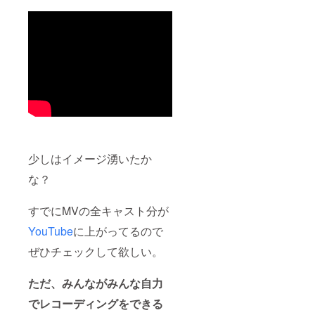
しまし
応は致
データ
ては
しかね
便で送
TuneCo
ます。
付いた
re
※権利譲
しま
Japan
渡に関
す。ダ
アカウ
しまし
ウン
ントの
ては
ロード
作成が
TuneCo
期限が
必要と
re
ござい
なりま
Japan
ますの
す。事
アカウ
で必ず
前にア
ントの
期限内
カウン
作成が
のダウ
ト作成
必要と
ンロー
少しはイメージ湧いたか
をお願
なりま
ドをお
い致し
す。事
願い致
な？
ます。
前にア
しま
カウン
す。期
すでにMVの全キャスト分が
ト作成
限を経
をお願
過する
YouTube
に上がってるので
い致し
場合
ます。
は、再
ぜひチェックして欲しい。
※現地ま
UP等の
での交
個別対
通費、
応は致
ただ、みんながみんな自力
宿泊費
しかね
に関し
ます。
でレコーディングをできる
まして
※現地ま