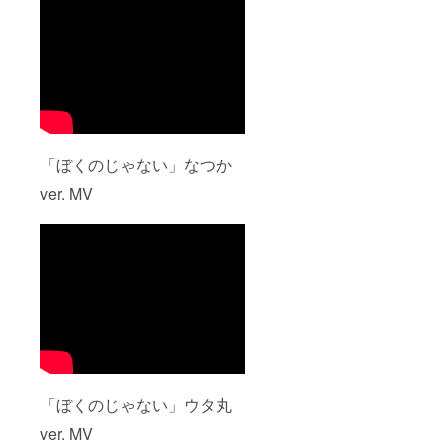
しま
者様の
セージ
ねま
す。期
自己負
より
す。 ※
限を経
担とな
gigafile
時間は
過する
りま
などの
10:00〜
場合
す。予
データ
18:00
は、再
めご了
便で送
で、こ
UP等の
承くだ
付いた
ちらか
個別対
さい。
しま
らの割
応は致
す。ダ
り振り
しかね
ウン
となり
「ぼくのじゃない」なつか
ます。
ロード
ます。
※現地ま
期限が
時間の
ver. MV
での交
ござい
ご希望
通費、
ますの
には沿
宿泊費
で必ず
いかね
に関し
期限内
ますの
まして
のダウ
でご注
は支援
ンロー
意くだ
者様の
ドをお
さい。
自己負
願い致
※リター
担とな
しま
ンは
りま
す。期
CAMPF
す。予
限を経
IRE内
めご了
過する
メッ
承くだ
場合
セージ
「ぼくのじゃない」ウタ丸
さい。
は、再
より
※権利譲
UP等の
gigafile
ver. MV
渡に関
個別対
などの