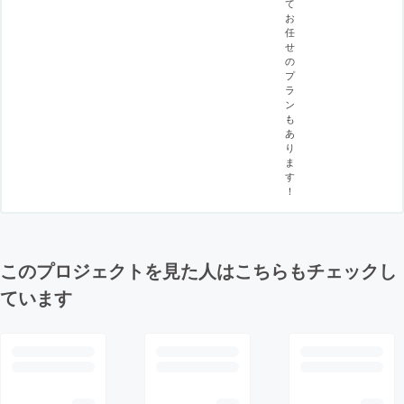
て
お
任
せ
の
プ
ラ
ン
も
あ
り
ま
す
！
このプロジェクトを見た人はこちらもチェックし
ています