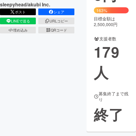
sleepyhead/akubi Inc.
163%
まちづくり・地域活性化
ポスト
シェア
目標金額は
LINEで送る
URLコピー
2,500,000円
CAMPFIRE for Social Good
CAMPFIRE Creation
埋め込み
QRコード
支援者数
CAMPFIREふるさと納税
machi-ya
コミュニティ
179
人
募集終了まで残
り
終了