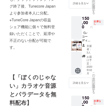
ー
責任は
信可能
可能 ※
じス
【《土
ンは
ン
ラック
詳細を見る
ござい
を
グ終了後、Tunecore Japan
負いか
なメー
リター
タッフ
日祝》
CAMPF
選
はエ
ますの
択
ねま
ルアド
ンに関
陣で撮
レコー
IRE内
す
フェク
で必ず
より参加者本人に分配。
る
す。 ※
レスの
するご
影、後
ディン
メッ
トをバ
期限内
150
時間は
設定を
案内、
日完成
グ&MV
セージ
イパス
のダウ
※TuneCore Japanの収益
10:00〜
お願い
注意事
版MVが
撮影&
,00
より
在庫な
した状
ンロー
し
22:00
致しま
項、撮
データ
アー写
gigafile
0
シェア機能に個々で無料登
態でお
ドをお
円
で、こ
す。 ※
影実施
で戻っ
撮影
などの
願い致
願い致
ちらか
レコー
時間は
てく
コー
《レ
録いただくことで、延滞や
データ
しま
しま
らの割
ディン
2/8頃に
る。 ★
ス】 武
コー
便で送
す。 ※
す。期
不正のない分配が可能で
り振り
グ日程
CAMPF
レコー
瑠指導
ディン
付いた
ベスト
限を経
となり
は上記
IRE内
ディン
の元、
グ日
しま
テイク
過する
支援
す。
ます。
のみと
メッ
グコー
歌唱
程：2月
す。ダ
をセレ
場合
者：
時間の
なりま
セージ
スと同
REC、
4日
ウン
クトし
3人
は、再
ご希望
す為、
にて個
時支援
アー
(火)》
ロード
て頂
UP等の
お届
には沿
必ず参
別に送
で音源
写・MV
【《平
期限が
き、そ
け予
個別対
いかね
加が可
信致し
はレ
制作を
日》レ
ござい
定：
のテイ
応は致
ますの
能な方
ます。
コー
請け負
コー
2020
ますの
クのみ
しかね
年02
でご注
のみ支
必ず受
ディン
い、配
ディン
で必ず
を送付
ます。
こ
月
意くだ
援をお
信可能
グ音源
信アル
グコー
期限内
【「ぼくのじゃな
の
お願い
※送付に
リ
さい。
願い致
なメー
に変更
バムに
ス】 武
のダウ
タ
致しま
関する
ー
※リター
しま
ルアド
可能 ※
収録・
瑠指導
ンロー
ン
す(コー
詳細を見る
ご案
い」カラオケ音源
を
ンは
す。万
レスの
リター
販売・
の元、
ドをお
選
ラスな
内、注
択
CAMPF
が一、
設定を
ンに関
権利譲
歌唱の
願い致
す
どがあ
意事項
とパラデータを無
る
IRE内
支援者
お願い
するご
渡 ・参
RECを
しま
る場合
は支援
150
メッ
のスケ
致しま
案内、
加者の
請け負
す。期
もベス
者へ随
料配布】
セージ
ジュー
す。 ※
注意事
歌唱と
い、配
,00
限を経
在庫な
トテイ
時
し
より
ル都合
撮影日
項、撮
プロの
信アル
過する
クのみ)
CAMPF