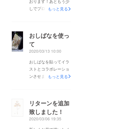
おります！あともう少
しでプロジェクトが終
もっと見る
了しますがまだまだ作
成は続きますよ～！瓶
づめのポプリもつくっ
おしばなを使っ
ています。使ったお花
て
は無駄にすることはあ
2020/03/13 10:00
りません！是非ご支援
お願い致します。
おしばなを貼ってイラ
ストとコラボレーショ
ンさせました。夏の間
もっと見る
にカーネーションでお
しばなを作らせて頂い
たので切り貼りしまし
リターンを追加
た。イラストの着色に
致しました！
もカーネーションやあ
2020/03/06 19:35
じさい、コスモス等を
使っています。この展