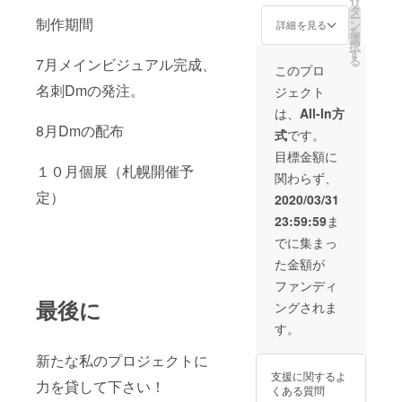
リ
ミラー
タ
ー
白と黒
制作期間
ン
詳細を見る
を
ギャラ
選
択
クシー
す
る
7月メインビジュアル完成、
イラス
このプロ
トスマ
名刺Dmの発注。
ジェクト
ホリン
グ 傘に
は、
All-In方
乗る女
8月Dmの配布
式
です。
の子イ
ラスト
目標金額に
カード
１０月個展（札幌開催予
関わらず、
ミラー
白 ウサ
定）
2020/03/31
ギと女
23:59:59
ま
の子の
イラス
でに集まっ
トイラ
た金額が
スト
カード
ファンディ
ミラー
最後に
ングされま
白 全機
種対応
す。
のスマ
ホリン
新たな私のプロジェクトに
グと イ
支援に関するよ
ラスト
力を貸して下さい！
くある質問
スライ