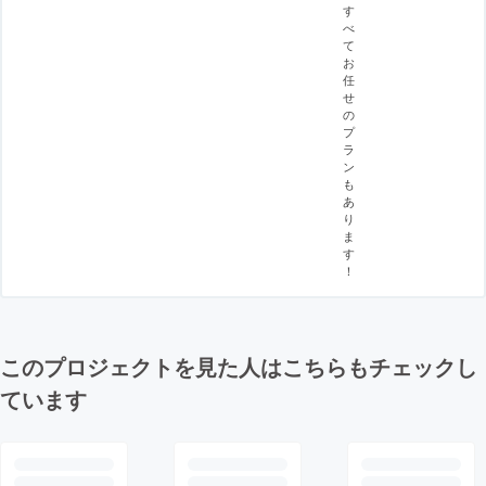
す
べ
て
お
任
せ
の
プ
ラ
ン
も
あ
り
ま
す
！
このプロジェクトを見た人はこちらもチェックし
ています