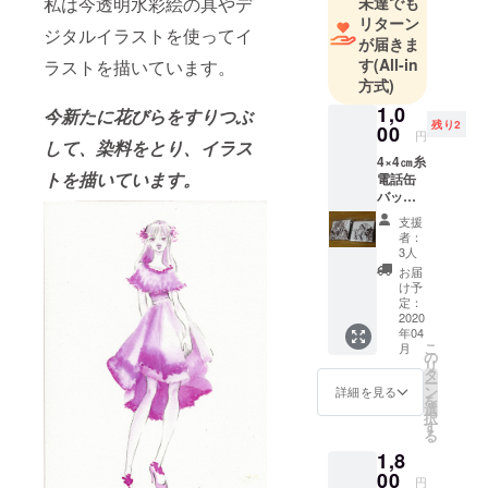
未達でも
私は今透明水彩絵の具やデ
リターン
ジタルイラストを使ってイ
が届きま
す
(All-in
ラストを描いています。
方式)
1,0
今新たに花びらをすりつぶ
残り2
00
円
して、染料をとり、イラス
4×4㎝糸
トを描いています。
電話缶
バッチ
お礼の
支援
お手紙
者：
3人
お届
け予
定：
2020
年04
こ
月
の
リ
タ
ー
ン
詳細を見る
を
選
択
す
る
1,8
00
円