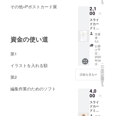
す
る
て頂き
その他+Pポストカード展
2,1
ます。
00
円
スライ
ドカー
ドミ
ラーで
支援
す。
資金の使い道
者：
キャッ
0人
シュ
お届
カード
け予
と同じ
第1
定：
サイズ
2020
年04
ですの
こ
月
イラストを入れる額
で、携
の
リ
帯して
タ
ー
いても
ン
詳細を見る
を
第2
邪魔に
選
択
なりま
す
る
せん。
編集作業のためのソフト
4,0
傘とリ
ボンと
00
円
女の子
スライ
の可愛
ドカー
いイラ
ドミ
ストで
ラーで
す。