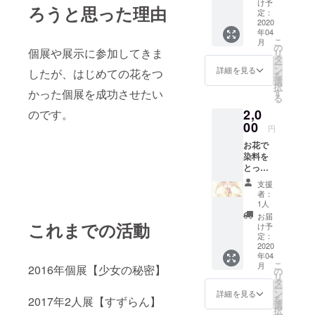
け予
ろうと思った理由
定：
2020
年04
こ
月
の
個展や展示に参加してきま
リ
タ
ー
ン
詳細を見る
したが、はじめての花をつ
を
選
択
す
かった個展を成功させたい
る
2,0
のです。
00
円
お花で
染料を
とって
描いた
支援
イラス
者：
トのポ
1人
スト
お届
カード
これまでの活動
け予
です！
定：
ポスト
2020
年04
カード
こ
月
2016年個展【少女の秘密】
１０種
の
リ
と お礼
タ
ー
のお手
ン
詳細を見る
を
2017年2人展【すずらん】
紙を封
選
択
入させ