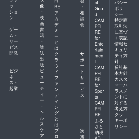
FI
会
バシー
al
ッ
像
RE
・
ポリ
Goo
ショ
・
ア
相
シー
d
ン
映
カ
談
特定商
CAM
画
デ
会
取引法
PFI
ゲー
書
ミ
に基づ
RE
ム・
籍
ー
く表記
for
サー
・
と
情報セ
Ente
ビス
雑
は
キュリ
rtain
開発
誌
ク
サ
ティ方
men
出
ラ
ポ
針
t
版
ウ
ー
反社基
CAM
ビジ
ビ
ド
ト
本方針
PFI
ネ
ュ
フ
サ
カスタ
RE
ス・
ー
ァ
ー
マーハ
for
起業
テ
ン
ビ
ラスメ
Spor
ィ
デ
ス
ントに
ts
ー
ィ
対する
CAM
・
ン
考え方
PFI
ヘ
グ
クッ
RE
ル
と
キーポ
ふる
ス
は
リシー
さと
ケ
プ
実
納税
ア
ロ
施
AD