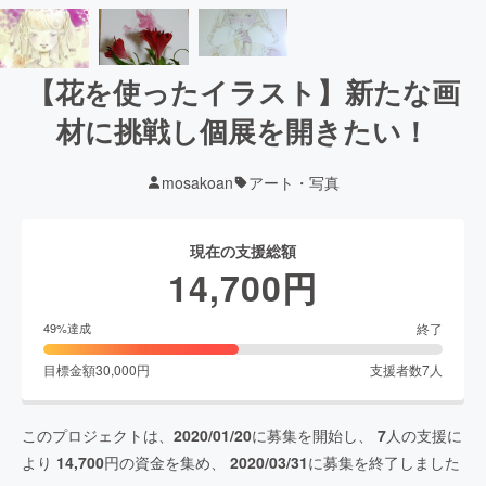
【花を使ったイラスト】新たな画
材に挑戦し個展を開きたい！
mosakoan
アート・写真
現在の支援総額
14,700
円
終了
49
%達成
目標金額
30,000
円
支援者数
7
人
このプロジェクトは、
2020/01/20
に募集を開始し、
7
人の支援に
より
14,700
円の資金を集め、
2020/03/31
に募集を終了しました