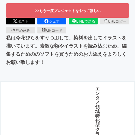
もう一度プロジェクトをやってほしい
ポスト
シェア
LINEで送る
URLコピー
埋め込み
QRコード
私は今花びらをすりつぶして、染料を出してイラストを
描いています。素敵な額やイラストを読み込むため、編
集するためののソフトを買うためのお力添えをよろしく
お願い致します！
エ
ン
タ
メ
領
域
特
化
型
ク
ラ