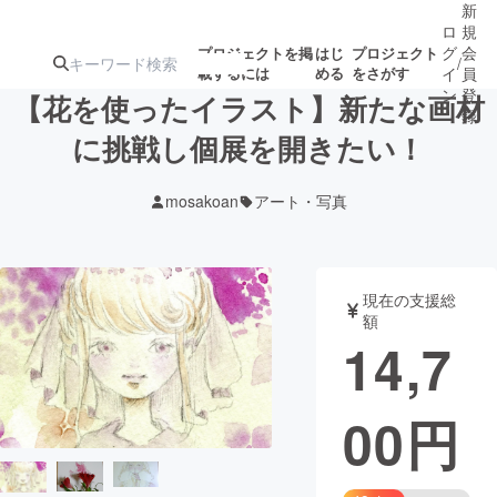
新
ロ
規
グ
会
プロジェクトを掲
はじ
プロジェクト
/
載するには
める
をさがす
イ
員
ン
登
【花を使ったイラスト】新たな画材
録
に挑戦し個展を開きたい！
人気のプロ
注目のリ
注目の新着プロ
募集終了が近いプ
もうすぐ公開
mosakoan
アート・写真
ジェクト
ターン
ジェクト
ロジェクト
されます
アート・写真
音楽
現在の支援総
額
14,7
テクノロジー・ガジェット
ゲーム・サ
00
円
映像・映画
書籍・雑誌
ビジネス・起業
チャレンジ