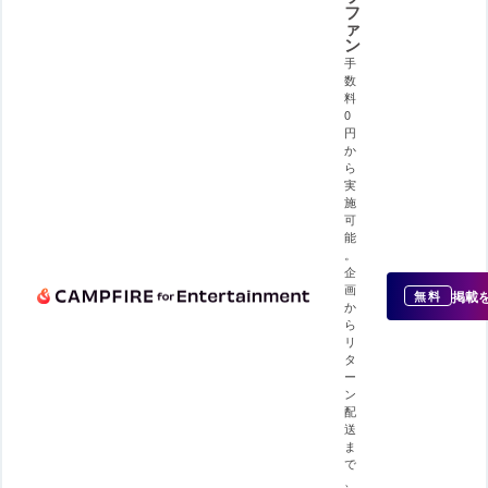
フ
ァ
ン
手
数
料
0
円
か
ら
実
施
可
能
。
企
画
掲載
無料
か
ら
リ
タ
ー
ン
配
送
ま
で
、