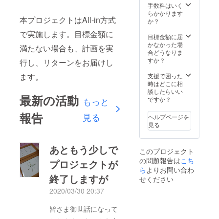
ドカー
手数料はいく
ドミ
らかかります
本プロジェクトはAll-in方式
ラー4種
か？
のセッ
で実施します。目標金額に
トで
目標金額に届
す。
かなかった場
満たない場合も、計画を実
合どうなりま
すか？
行し、リターンをお届けし
ます。
支援で困った
時はどこに相
談したらいい
最新の活動
ですか？
もっと
報告
見る
ヘルプページを
見る
あともう少しで
このプロジェクト
の問題報告は
こち
プロジェクトが
ら
よりお問い合わ
終了しますが
せください
2020/03/30 20:37
皆さま御世話になって