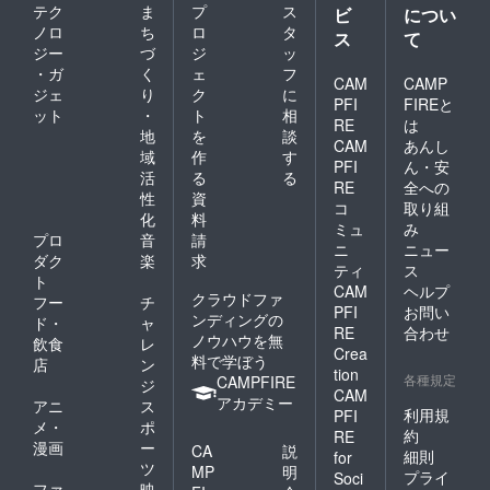
テク
ま
プ
ス
ビ
につい
ノロ
ち
ロ
タ
ス
て
ジー
づ
ジ
ッ
・ガ
く
ェ
フ
CAM
CAMP
ジェ
り
ク
に
PFI
FIREと
ット
・
ト
相
RE
は
地
を
談
CAM
あんし
域
作
す
PFI
ん・安
活
る
る
RE
全への
性
資
コ
取り組
化
料
ミュ
み
プロ
音
請
ニ
ニュー
ダク
楽
求
ティ
ス
ト
CAM
ヘルプ
クラウドファ
フー
チ
PFI
お問い
ンディングの
ド・
ャ
RE
合わせ
ノウハウを無
飲食
レ
Crea
料で学ぼう
店
ン
tion
各種規定
CAMPFIRE
ジ
CAM
アカデミー
アニ
ス
利用規
PFI
メ・
ポ
約
RE
漫画
ー
CA
説
細則
for
ツ
MP
明
プライ
Soci
ファ
映