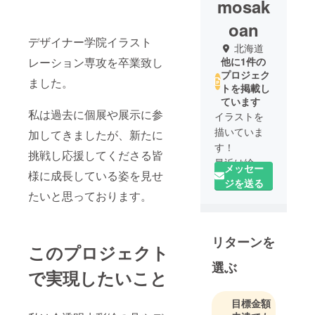
mosak
oan
デザイナー学院イラスト
北海道
レーション専攻を卒業致し
他に1件の
プロジェク
ました。
トを掲載し
ています
私は過去に個展や展示に参
イラストを
描いていま
加してきましたが、新たに
す！
挑戦し応援してくださる皆
最近は絵の
メッセー
様に成長している姿を見せ
具のいろに
ジを送る
頼らずお花
たいと思っております。
の自然な色
でイラスト
リターンを
を描いてい
このプロジェクト
ます。
選ぶ
で実現したいこと
目標金額