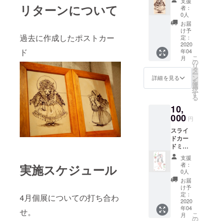
支援
す。 好
リターンについて
者：
評の糸
0人
電話の
お届
イラス
け予
トで鏡
過去に作成したポストカー
定：
を作成
2020
ド
年04
いたし
こ
月
まし
の
リ
た。 全
タ
ー
体的な
ン
詳細を見る
を
カラー
選
択
はホワ
す
る
イトに
10,
なりま
す！
000
円
スライ
ドカー
ドミ
ラー4点
支援
セット
者：
実施スケジュール
とスマ
0人
ホリン
お届
グ 小悪
け予
魔ちゃ
定：
4月個展についての打ち合わ
んイラ
2020
年04
スト
せ。
こ
月
カード
の