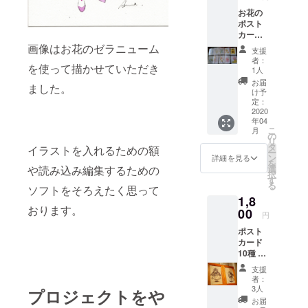
お花の
ポスト
カード
10種 お
画像はお花のゼラニューム
支援
礼の
者：
を使って描かせていただき
メッ
1人
セージ
お届
ました。
け予
定：
2020
年04
こ
月
の
リ
タ
イラストを入れるための額
ー
ン
詳細を見る
を
選
や読み込み編集するための
択
す
る
ソフトをそろえたく思って
1,8
おります。
00
円
ポスト
カード
10種 お
礼のお
支援
手紙
者：
3人
プロジェクトをや
お届