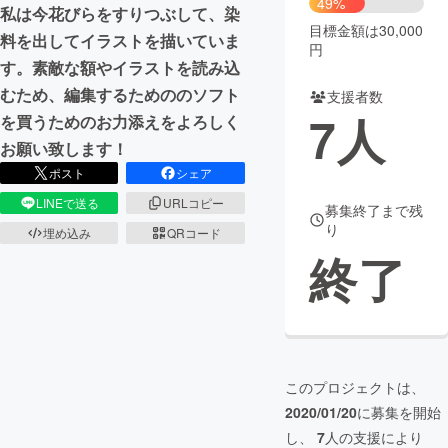
49%
私は今花びらをすりつぶして、染
目標金額は30,000
まちづくり・地域活性化
料を出してイラストを描いていま
円
す。素敵な額やイラストを読み込
むため、編集するためののソフト
支援者数
CAMPFIRE for Social Good
CAMPFIRE Creation
7
人
を買うためのお力添えをよろしく
CAMPFIREふるさと納税
machi-ya
コミュニティ
お願い致します！
ポスト
シェア
LINEで送る
URLコピー
募集終了まで残
り
埋め込み
QRコード
終了
このプロジェクトは、
2020/01/20
に募集を開始
し、
7
人の支援により