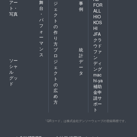
アー
舞
ジ
事
FOR
ト・
台
ェ
例
ALL
写真
・
ク
HIO
パ
ト
KOS
フ
の
HI
ォ
作
JFA
ー
り
クラ
マ
方
ウド
ン
プ
統
ファ
ス
ロ
計
ン
ソー
ジ
デ
ディ
シャ
ェ
ー
ング
ル
ク
タ
mac
グッ
ト
hi-ya
ド
の
補助
広
金申
め
請サ
方
ポー
ト
「QRコード」は株式会社デンソーウェーブの登録商標です。