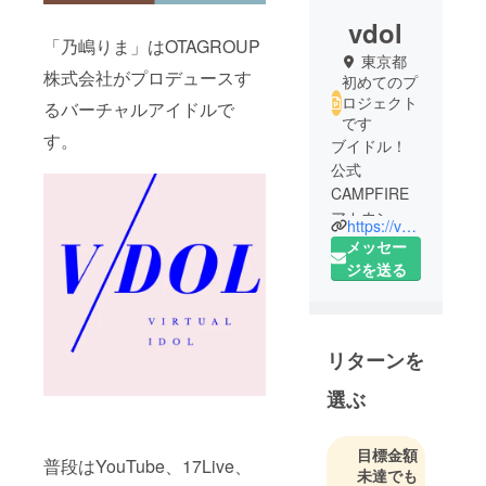
vdol
「乃嶋りま」はOTAGROUP
東京都
株式会社がプロデュースす
初めてのプ
ロジェクト
るバーチャルアイドルで
です
す。
ブイドル！
公式
CAMPFIRE
アカウント
https://vdol.info
です。
メッセー
ジを送る
リターンを
選ぶ
目標金額
普段はYouTube、17Live、
未達でも