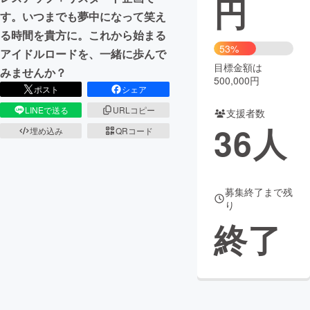
円
す。いつまでも夢中になって笑え
まちづくり・地域活性化
る時間を貴方に。これから始まる
53%
アイドルロードを、一緒に歩んで
目標金額は
CAMPFIRE for Social Good
CAMPFIRE Creation
みませんか？
500,000円
CAMPFIREふるさと納税
machi-ya
コミュニティ
ポスト
シェア
LINEで送る
URLコピー
支援者数
36
人
埋め込み
QRコード
募集終了まで残
り
終了