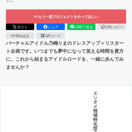
もう一度プロジェクトをやってほしい
ポスト
シェア
LINEで送る
URLコピー
埋め込み
QRコード
バーチャルアイドル乃嶋りまのドレスアップ＋リスター
ト企画です。いつまでも夢中になって笑える時間を貴方
に。これから始まるアイドルロードを、一緒に歩んでみ
ませんか？
エ
ン
タ
メ
領
域
特
化
型