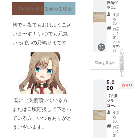
彼氏ヅ
ラコー
ス】 ・
支援
サンク
者：
スムー
7人
朝でも夜でもおはようござ
ビー ・
お届
サンク
いま〜す！ いつでも元気
け予
スメー
定：
いっぱいの乃嶋りまです！
ル ・オ
2020
年05
リジナ
こ
月
ルボイ
の
リ
ス集
タ
ー
※Twitter
ン
詳細を見る
を
IDと
選
択
Twitter
す
る
でのお
5,0
名前を
残り94
備考欄
00
円
にお書
【古参
きくだ
既にご支援頂いている方、
ヅラ
さい。
コー
または日頃応援して下さっ
ス】 ・
支援
サンク
者：
ている方、いつもありがと
スムー
6人
ビー ・
うございます。
お届
サンク
け予
スメー
定：