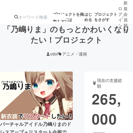
新
ロ
規
グ
会
プロジェクトを掲
はじ
プロジェクト
/
載するには
める
をさがす
イ
員
ン
登
「乃嶋りま」のもっとかわいくなり
録
たい！プロジェクト
人気のプロ
注目のリ
注目の新着プロ
募集終了が近いプ
もうすぐ公開
vdol
アニメ・漫画
ジェクト
ターン
ジェクト
ロジェクト
されます
アート・写真
音楽
現在の支援総
額
265,
テクノロジー・ガジェット
ゲーム・サ
000
映像・映画
書籍・雑誌
バーチャルアイドル乃嶋りまのド
ビジネス・起業
チャレンジ
レスアップ＋リスタート企画で