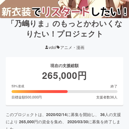
「乃嶋りま」のもっとかわいくな
りたい！プロジェクト
vdol
アニメ・漫画
現在の支援総額
265,000
円
終了
53
%達成
目標金額
500,000
円
支援者数
36
人
このプロジェクトは、
2020/02/14
に募集を開始し、
36
人の支援
により
265,000
円の資金を集め、
2020/03/30
に募集を終了しま
した