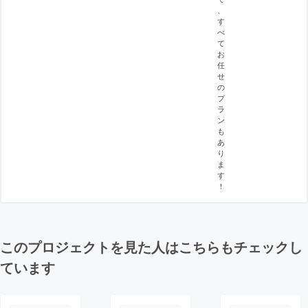
、
す
べ
て
お
任
せ
の
プ
ラ
ン
も
あ
り
ま
す
！
このプロジェクトを見た人はこちらもチェックし
ています