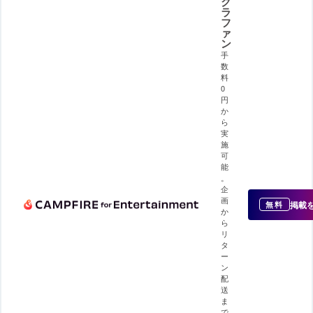
ク
ラ
フ
ァ
ン
手
数
料
0
円
か
ら
実
施
可
能
。
企
画
掲載
無料
か
ら
リ
タ
ー
ン
配
送
ま
で