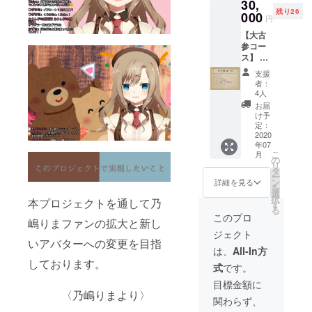
30,
ンクラ
残り26
ブ会員
000
円
カード
【大古
（会員
参コー
番号
ス】 ・
付） ・
サンク
オリジ
支援
スムー
ナルリ
者：
ビー ・
ストバ
4人
サンク
ンド
お届
スメー
※Twitter
け予
ル ・オ
IDと
定：
リジナ
2020
Twitter
年07
ルボイ
でのお
こ
月
ス集 ・
名前を
の
リ
ファン
備考欄
タ
ー
クラブ
にお書
ン
詳細を見る
を
１ヶ月
きくだ
選
択
本プロジェクトを通して乃
無料権
さい。
す
る
・ファ
このプロ
嶋りまファンの拡大と新し
ンクラ
ジェクト
ブ会員
いアバターへの変更を目指
カード
は、
All-In方
（会員
しております。
式
です。
番号
付） ・
目標金額に
オリジ
〈乃嶋りまより〉
関わらず、
ナルリ