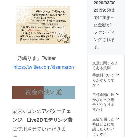
ストバ
2020/03/30
ンド ・
23:59:59
ま
オリジ
ナルT
でに集まっ
シャツ
た金額が
※Twitter
IDと
ファンディ
Twitter
ングされま
でのお
名前を
す。
備考欄
にお書
「乃嶋りま」Twitter
きくだ
支援に関するよ
さい。
https://twitter.com/kissmaron
くある質問
手数料はいく
らかかります
か？
目標金額に届
かなかった場
合どうなりま
すか？
栗原マロンの
アバターチェ
支援で困った
ンジ
、
Live2Dモデリング費
時はどこに相
に使用させていただきま
談したらいい
ですか？