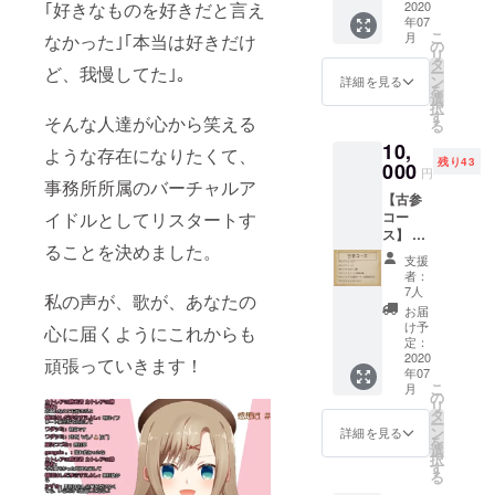
ル ・オ
2020
｢好きなものを好きだと言え
年07
リジナ
こ
月
なかった｣｢本当は好きだけ
ルボイ
の
リ
ス集 ・
タ
ど、我慢してた｣。
ー
ファン
ン
詳細を見る
を
クラブ
選
択
１ヶ月
す
そんな人達が心から笑える
る
無料権
10,
・ファ
ような存在になりたくて、
残り43
ンクラ
000
円
ブ会員
事務所所属のバーチャルア
【古参
カード
コー
イドルとしてリスタートす
（会員
ス】 ・
番号
ることを決めました。
サンク
付）
支援
スムー
※Twitter
者：
ビー ・
IDと
7人
私の声が、歌が、あなたの
サンク
Twitter
お届
スメー
でのお
け予
心に届くようにこれからも
ル ・オ
名前を
定：
リジナ
2020
備考欄
頑張っていきます！
年07
ルボイ
にお書
こ
月
ス集 ・
きくだ
の
リ
ファン
さい。
タ
ー
クラブ
ン
詳細を見る
を
１ヶ月
選
択
無料権
す
る
・ファ