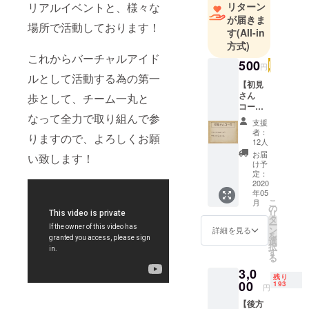
リアルイベントと、様々な
リターン
が届きま
場所で活動しております！
す
(All-in
方式)
これからバーチャルアイド
500
円
ルとして活動する為の第一
【初見
さん
歩として、チーム一丸と
コー
なって全力で取り組んで参
ス】 ・
支援
サンク
者：
りますので、よろしくお願
スムー
12人
ビー ・
お届
い致します！
サンク
け予
スメー
定：
ル
2020
年05
※Twitter
こ
月
IDと
の
リ
Twitter
タ
ー
でのお
ン
詳細を見る
を
名前を
選
択
備考欄
す
る
にお書
3,0
きくだ
残り
さい。
00
193
円
【後方