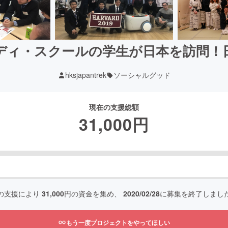
ディ・スクールの学生が日本を訪問！
hksjapantrek
ソーシャルグッド
現在の支援総額
31,000
円
の支援により
31,000
円の資金を集め、
2020/02/28
に募集を終了しまし
もう一度プロジェクトをやってほしい