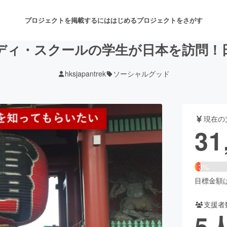
プロジェクトを掲載するには
はじめる
プロジェクトをさがす
ディ・スクールの学生が日本を訪問！
hksjapantrek
ソーシャルグッド
注目のリターン
注目の新着プロジェクト
募集終了が近いプロジェクト
も
現在の
音楽
舞台・パフォーマンス
31
ゲーム・サービス開発
フード・飲食店
3%
書籍・雑誌出版
アニメ・漫画
目標金額は8
支援者
チャレンジ
ビューティー・ヘルスケ
5