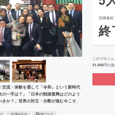
募集終
CAMPFIRE for Social Good
CAMPFIRE Creation
終
CAMPFIREふるさと納税
machi-ya
コミュニティ
このプロジェ
31,000
円の資
！交流・体験を通して「令和」という新時代
次の一手は？」「日本の戦後復興はどのよう
べきか？」世界の対立・分断が進む今こそ、
ピー
埋め込み
QRコード