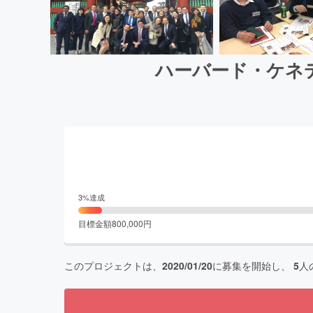
ハーバード・ケネ
3
%達成
目標金額
800,000
円
このプロジェクトは、
2020/01/20
に募集を開始し、
5
人