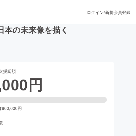
ログイン
/
新規会員登録
日本の未来像を描く
うすぐ公開されます
支援総額
プロダクト
,000
円
ファッション
スポーツ
00,000円
数
ア
ソーシャルグッド
人