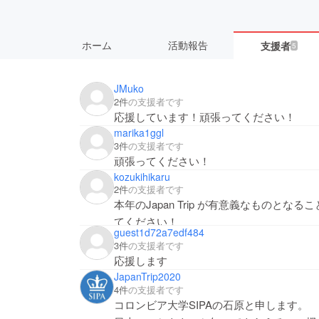
ホーム
活動報告
支援者
5
JMuko
2件
の支援者です
応援しています！頑張ってください！
marika1ggl
3件
の支援者です
頑張ってください！
kozukihikaru
2件
の支援者です
本年のJapan Trip が有意義なものと
てください！
guest1d72a7edf484
3件
の支援者です
応援します
JapanTrip2020
4件
の支援者です
コロンビア大学SIPAの石原と申します。