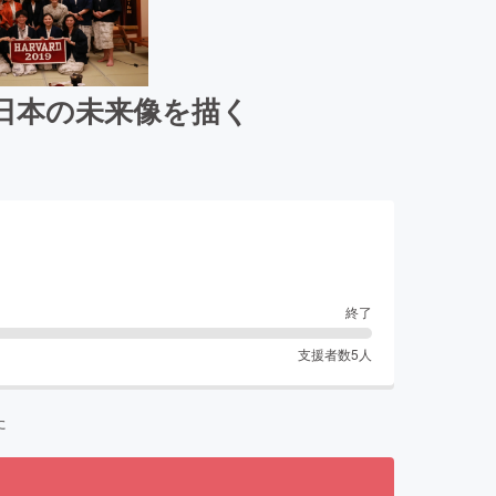
日本の未来像を描く
終了
支援者数
5
人
た