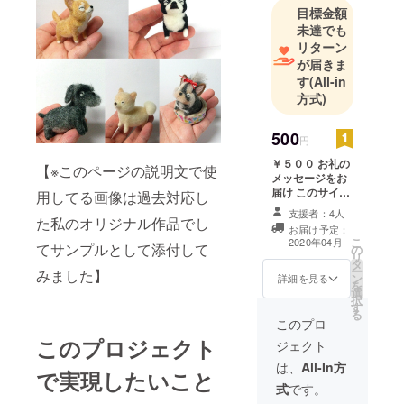
目標金額
ファイヤー
未達でも
に参加して
リターン
みました。
が届きま
す
(All-in
方式)
500
円
￥５００ お礼の
【※このページの説明文で使
メッセージをお
届け このサイト
用してる画像は過去対応し
のメッセージ送
支援者：4人
信機能を使って
た私のオリジナル作品でし
お届け予定：
お礼のメッセー
こ
2020年04月
てサンプルとして添付して
の
ジをお届けしま
リ
タ
す。 ※1,金額は
ー
みました】
ン
任意で変更可能
詳細を見る
を
選
です。 2,追加支
択
す
援の入力は＋－
る
ボタンではなく
このプロ
数字部分を押す
このプロジェクト
ジェクト
と細かい金額が
入力できます。
は、
All-In方
で実現したいこと
3,追加支援と書
式
です。
かれてますがそ