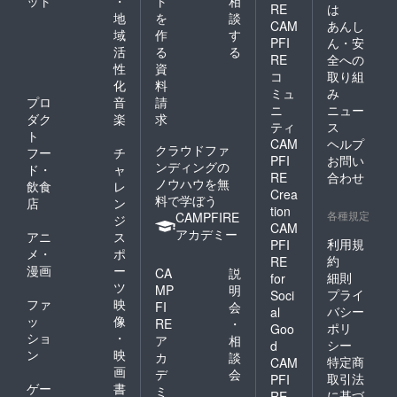
ット
・
ト
相
RE
は
地
を
談
CAM
あんし
域
作
す
PFI
ん・安
活
る
る
RE
全への
性
資
コ
取り組
化
料
ミュ
み
プロ
音
請
ニ
ニュー
ダク
楽
求
ティ
ス
ト
CAM
ヘルプ
クラウドファ
フー
チ
PFI
お問い
ンディングの
ド・
ャ
RE
合わせ
ノウハウを無
飲食
レ
Crea
料で学ぼう
店
ン
tion
各種規定
CAMPFIRE
ジ
CAM
アカデミー
アニ
ス
利用規
PFI
メ・
ポ
約
RE
漫画
ー
CA
説
細則
for
ツ
MP
明
プライ
Soci
ファ
映
FI
会
バシー
al
ッ
像
RE
・
ポリ
Goo
ショ
・
ア
相
シー
d
ン
映
カ
談
特定商
CAM
画
デ
会
取引法
PFI
ゲー
書
ミ
に基づ
RE