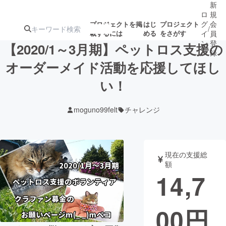
新
ロ
規
グ
会
プロジェクトを掲
はじ
プロジェクト
/
載するには
める
をさがす
イ
員
ン
登
【2020/1～3月期】ペットロス支援の
録
オーダーメイド活動を応援してほし
い！
人気のプロ
注目のリ
注目の新着プロ
募集終了が近いプ
もうすぐ公開
ジェクト
ターン
ジェクト
ロジェクト
されます
moguno99felt
チャレンジ
アート・写真
音楽
現在の支援総
テクノロジー・ガジェット
ゲーム・サ
額
14,7
映像・映画
書籍・雑誌
00
円
ビジネス・起業
チャレンジ