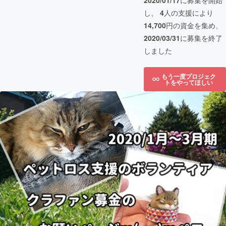
2020/01/17
に募集を開始
し、
4
人の支援により
14,700
円の資金を集め、
2020/03/31
に募集を終了
しました
もう一度プロジェク
トをやってほしい