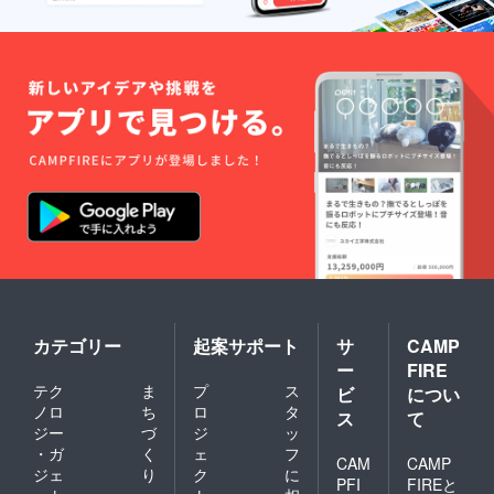
カテゴリー
起案サポート
サ
CAMP
ー
FIRE
テク
ま
プ
ス
ビ
につい
ノロ
ち
ロ
タ
ス
て
ジー
づ
ジ
ッ
・ガ
く
ェ
フ
CAM
CAMP
ジェ
り
ク
に
PFI
FIREと