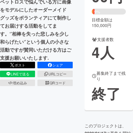
ペットロスで悩んでいる方に画像
をモデルにしたオーダーメイド
まちづくり・地域活性化
9%
グッズをボランティアにて制作し
目標金額は
150,000円
てお届けする活動をしてま
CAMPFIRE for Social Good
CAMPFIRE Creation
す。‘’相棒を失った悲しみを少し
CAMPFIREふるさと納税
machi-ya
コミュニティ
支援者数
和らげたい‘’という個人の小さな
4
人
活動ですが賛同いただける方はご
支援お願いいたします.
ポスト
シェア
募集終了まで残
LINEで送る
URLコピー
り
埋め込み
QRコード
終了
このプロジェクトは、