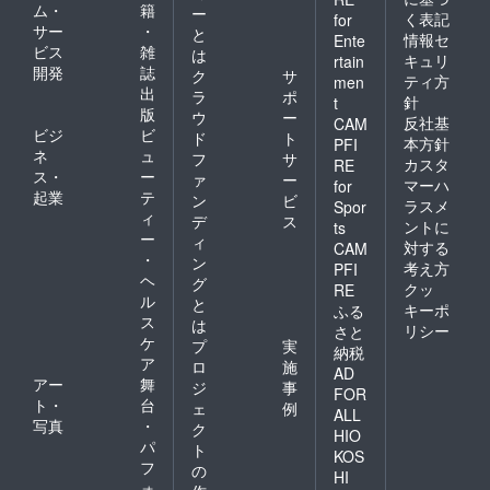
ム・
籍
ー
く表記
for
サー
・
と
情報セ
Ente
ビス
雑
は
キュリ
rtain
開発
誌
ク
サ
ティ方
men
出
ラ
ポ
針
t
版
ウ
ー
反社基
CAM
ビジ
ビ
ド
ト
本方針
PFI
ネ
ュ
フ
サ
カスタ
RE
ス・
ー
ァ
ー
マーハ
for
起業
テ
ン
ビ
ラスメ
Spor
ィ
デ
ス
ントに
ts
ー
ィ
対する
CAM
・
ン
考え方
PFI
ヘ
グ
クッ
RE
ル
と
キーポ
ふる
ス
は
リシー
さと
ケ
プ
実
納税
ア
ロ
施
AD
アー
舞
ジ
事
FOR
ト・
台
ェ
例
ALL
写真
・
ク
HIO
パ
ト
KOS
フ
の
HI
ォ