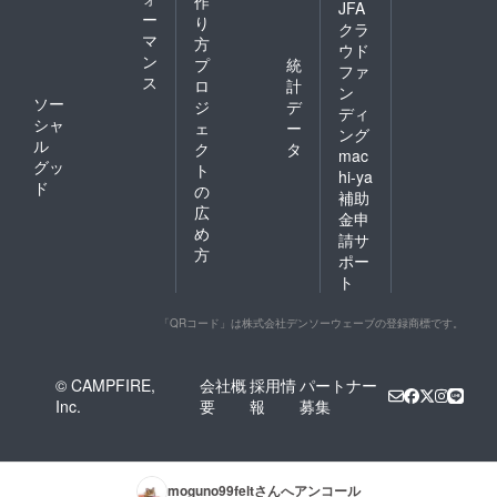
作
JFA
ー
り
クラ
マ
方
ウド
ン
プ
統
ファ
ス
ロ
計
ン
ソー
ジ
デ
ディ
シャ
ェ
ー
ング
ル
ク
タ
mac
グッ
ト
hi-ya
ド
の
補助
広
金申
め
請サ
方
ポー
ト
「QRコード」は株式会社デンソーウェーブの登録商標です。
© CAMPFIRE,
会社概
採用情
パートナー
Inc.
要
報
募集
moguno99felt
さんへアンコール