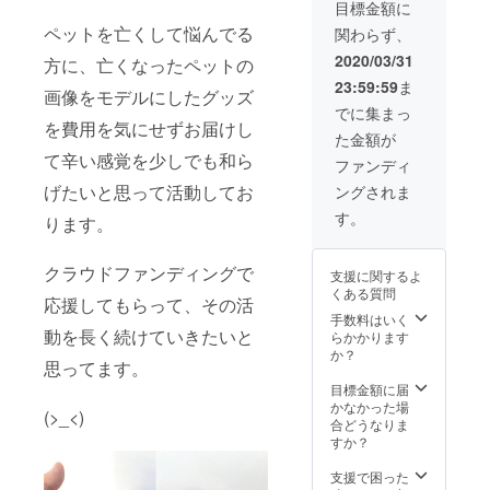
こに入力した金
目標金額に
額がお支払い金
ペットを亡くして悩んでる
関わらず、
額となってまし
た。 (仕様変更し
2020/03/31
方に、亡くなったペットの
てる場合がある
23:59:59
ま
ので、確認を押
画像をモデルにしたグッズ
した次のページ
でに集まっ
を費用を気にせずお届けし
で金額の再確認
た金額が
お願いいたしま
て辛い感覚を少しでも和ら
す)
ファンディ
げたいと思って活動してお
ングされま
す。
ります。
クラウドファンディングで
支援に関するよ
くある質問
応援してもらって、その活
手数料はいく
動を長く続けていきたいと
らかかります
か？
思ってます。
目標金額に届
かなかった場
(>_<)
合どうなりま
すか？
支援で困った