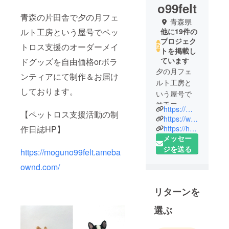
o99felt
青森の片田舎で夕の月フェ
青森県
ルト工房という屋号でペッ
他に19件の
プロジェク
トロス支援のオーダーメイ
トを掲載し
ています
ドグッズを自由価格orボラ
夕の月フェ
ンティアにて制作＆お届け
ルト工房と
しております。
いう屋号で
羊毛フェル
https://moguno99felt.amebaownd.com/
【ペットロス支援活動の制
ト製作&販売
https://www.facebook.com/younotsuki/
活動をして
https://handcraft-yuunotuki.jimdo.com/
作日誌HP】
メッセー
おります。
ジを送る
https://moguno99felt.ameba
ボランティ
ownd.com/
ア的な活動
をするため
リターンを
の支援金を
集めれない
選ぶ
かと思い
キャンプ