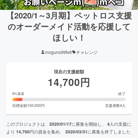
【2020/1～3月期】ペットロス支援
のオーダーメイド活動を応援して
ほしい！
moguno99felt
チャレンジ
現在の支援総額
14,700
円
終了
9
%達成
目標金額
150,000
円
支援者数
4
人
このプロジェクトは、
2020/01/17
に募集を開始し、
4
人の支援に
より
14,700
円の資金を集め、
2020/03/31
に募集を終了しました