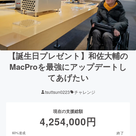
【誕生日プレゼント】和佐大輔の
MacProを最強にアップデートし
てあげたい
tsuttsun0223
チャレンジ
現在の支援総額
4,254,000
円
終了
60
%達成