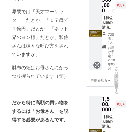
は要相
（ただ
,00
残り4
談
し、ス
0
界隈では「天才マーケッ
円
タッが
１名同
【和佐
ター」だとか、「１７歳で
席しま
大輔の
す）。
講演会
１億円」だとか、「ネット
普段、
を主催
支援
界のヨン様」だとか、和佐
和佐大
できる
者：
輔と
権利
1人
さんは様々な呼び方をされ
１：１
A（撮
お届
でお酒
影・映
け予
ていますが、
を飲め
像販売
定：
る機会
禁
2020
年03
はない
止）】
財布の紐はお母さんにがっ
こ
月
ので、
和佐大
の
リ
和佐さ
輔の９
つり握られています（笑）
タ
ー
んと
０分の
ン
詳細を見る
を
「とこ
講演会
選
択
とん語
を主催
す
る
り合っ
するこ
1,5
てみた
とがで
だから特に高額の買い物を
い」と
きま
00,
残り4
いう人
す。 日
000
円
するには「お母さん」を説
はぜ
程は各
ひ。日
自、調
【和佐
得する必要があるんです。
程は平
整させ
大輔の
日が希
ていた
講演会
望です
だきま
を主催