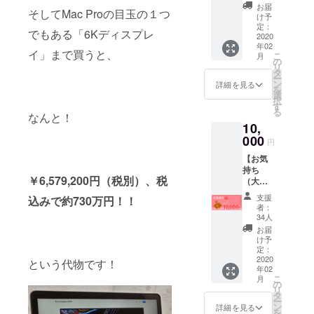
「祝
トの結
お届
そしてMac Proの目玉の１つ
う」お
果発表
け予
気持ち
ライブ
定：
でもある「6Kディスプレ
に感謝
2020
の際に
年02
し、
お名前
イ」まで買うと、
こ
月
MacPro
を呼び
の
リ
開封動
上げさ
タ
ー
画を
せて頂
ン
詳細を見る
を
YouTub
きま
選
択
eで公開
す。 ※
す
る
した際
なんと！
支援
10,
に概要
時、必
欄にク
000
ず備考
円
レジッ
欄にご
【お気
トさせ
希望の
持ち
て頂き
お名前
￥6,579,200円（税別）、税
（大）
ます。
をご記
】 和佐
また、
入くだ
支援
込みで約730万円！！
大輔の
本プロ
さい。
者：
誕生を
ジェク
34人
「祝
トの結
お届
う」お
果発表
け予
気持ち
ライブ
定：
に感謝
2020
の際に
という代物です！
年02
し、
お名前
こ
月
MacPro
を呼び
の
リ
開封動
上げさ
タ
ー
画を
せて頂
ン
詳細を見る
を