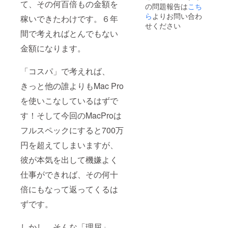
て、その何百倍もの金額を
の問題報告は
こち
分）。
神戸・
ら
よりお問い合わ
稼いできたわけです。６年
大阪で
せください
あれば
間で考えればとんでもない
交通費
金額になります。
のみで
大丈夫
です。
「コスパ」で考えれば、
内容に
ついて
きっと他の誰よりもMac Pro
は相談
させて
を使いこなしているはずで
いただ
きま
す！そして今回のMacProは
す。
フルスペックにすると700万
円を超えてしまいますが、
彼が本気を出して機嫌よく
仕事ができれば、その何十
倍にもなって返ってくるは
ずです。
しかし、そんな「理屈」