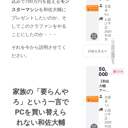
になり
込みで700万円を超える
モン
okの投
イブス
まし
稿で報
支援
「ス
スターマシン
を和佐大輔に
た！こ
告する
者：
トー
ちらの
際にク
6人
プレゼントしたいのか、そ
リー
リター
レジッ
お届
マーケ
ンでは
トとし
け予
してこのクラファンをやる
ティン
誕生日
定：
て明記
グセミ
2020
パー
させて
ことにしたのか・・・
年02
ナー」
ティに
頂きま
こ
月
】 こち
ご招待
の
す。さ
リ
らは和
させて
タ
らにさ
それを今から説明させてく
ー
佐大輔
頂きま
ン
らに、
詳細を見る
を
が２０
ださい。
す。 和
選
CAMPF
択
１８年
佐大輔
す
IREの
る
に開催
の事務
メッ
50,
した
所で軽
セージ
残り19
「ス
000
く祝杯
機能で
円
トー
を上
お礼の
【和佐
リー
げ、そ
メッ
大輔
マーケ
の後に
セージ
家族の「要らんや
アーカ
ティン
近くの
を差し
イブス
グセミ
お店に
上げま
支援
ろ」という一言で
「DRM
ナー」
移動し
す。 ※
者：
2.0セミ
を受け
てみな
1人
支援
ナー」
取れる
PCを買い替えら
さんで
時、必
お届
】 こち
プラン
お食事
け予
ず備考
らは和
です。
定：
と歓談
欄にご
れない和佐大輔
佐大輔
2020
動画を
をさせ
希望の
年02
が２０
お送り