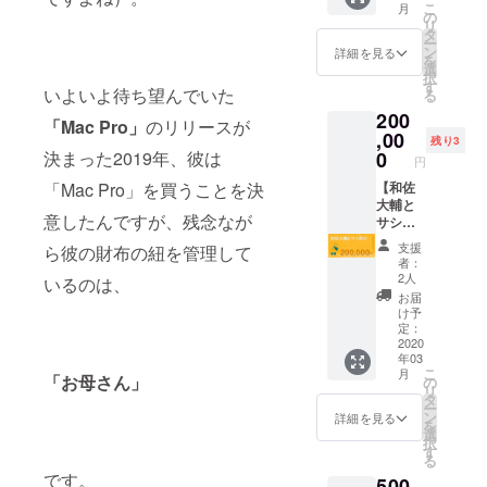
こ
月
らにさ
時間の
の
リ
らに、
対談収
タ
ー
和佐大
録がで
ン
詳細を見る
を
輔から
きる権
選
択
メール
利で
す
いよいよ待ち望んでいた
る
にてお
す。 収
200
礼の
録時間
「Mac Pro」
のリリースが
メッ
２時間
,00
残り3
セージ
以内で
決まった2019年、彼は
0
円
をお送
あれば
「Mac Pro」を買うことを決
りさせ
何本収
【和佐
て頂き
録でも
大輔と
意したんですが、残念なが
ます。
大丈夫
サシ飲
※支援
です。
み】 関
支援
ら彼の財布の紐を管理して
時、必
また、
西限定
者：
ず備考
収録し
になり
2人
いるのは、
欄にご
たコン
ます
お届
希望の
テンツ
が、こ
け予
お名前
は
ちらで
定：
をご記
YouTub
指定さ
2020
年03
入くだ
eやSNS
せて頂
こ
月
さい。
などで
いたお
「お母さん」
の
リ
ご自由
店で和
タ
ー
にお使
佐大輔
ン
詳細を見る
を
いいた
とサシ
選
択
だけま
飲みが
す
る
す。 対
可能で
です。
500
談内容
す。