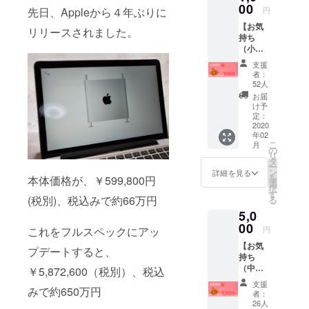
に概要
00
先日、Appleから４年ぶりに
円
欄にク
【お気
レジッ
リリースされました。
持ち
トさせ
（小）
て頂き
】 和佐
ます。
支援
大輔の
※支援
者：
誕生を
時、必
52人
「祝
ず備考
お届
う」お
欄にご
け予
気持ち
希望の
定：
に感謝
2020
お名前
年02
し、
をご記
こ
月
MacPro
入くだ
の
リ
開封動
さい。
タ
ー
画を
ン
詳細を見る
を
本体価格が、￥599,800円
YouTub
選
択
eで公開
す
(税別)、税込みで約66万円
る
した際
5,0
に概要
欄にク
00
これをフルスペックにアッ
円
レジッ
【お気
トさせ
プデートすると、
持ち
て頂き
（中）
ます。
￥5,872,600（税別）、税込
】 和佐
また、
支援
みで約650万円
大輔の
本プロ
者：
誕生を
ジェク
26人