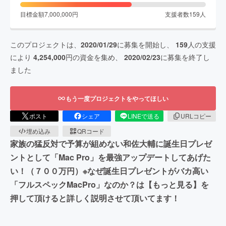
目標金額
7,000,000
円
支援者数
159
人
このプロジェクトは、
2020/01/29
に募集を開始し、
159
人の支援
により
4,254,000
円の資金を集め、
2020/02/23
に募集を終了し
ました
もう一度プロジェクトをやってほしい
ポスト
シェア
LINEで送る
URLコピー
埋め込み
QRコード
家族の猛反対で予算が組めない和佐大輔に誕生日プレゼ
ントとして「Mac Pro」を最強アップデートしてあげた
い！（７００万円）※なぜ誕生日プレゼントがバカ高い
「フルスペックMacPro」なのか？は【もっと見る】を
押して頂けると詳しく説明させて頂いてます！