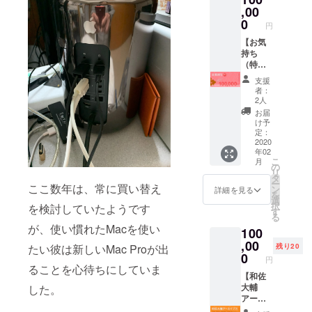
メッ
５月８
,00
セージ
日１２
0
にて住
円
時高知
所をお
駅集合
【お気
伝えさ
５月９
持ち
せて頂
日１５
（特
きます
時高知
大）】
※備考欄
支援
駅解散
和佐大
にお名
者：
※現地集
輔の誕
前をご
2人
合、現
生を
記載く
お届
地解散
「祝
ださい
け予
です ※
う」お
定：
宿泊費
気持ち
2020
年02
はご負
に、感
こ
月
担くだ
謝し、
の
リ
さい
MacPro
タ
ー
ここ数年は、常に買い替え
開封動
ン
詳細を見る
を
画を
選
択
を検討していたようです
YouTub
す
る
eで公開
が、使い慣れたMacを使い
100
した際
に概要
,00
たい彼は新しいMac Proが出
残り20
欄にク
0
円
レジッ
ることを心待ちにしていま
トさせ
【和佐
て頂き
大輔
した。
ます。
アーカ
また、
イブス