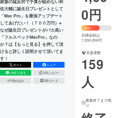
家族の猛反対で予算が組めない和
0
円
佐大輔に誕生日プレゼントとして
まちづくり・地域活性化
「Mac Pro」を最強アップデート
してあげたい！（７００万円）※
CAMPFIRE for Social Good
CAMPFIRE Creation
60%
なぜ誕生日プレゼントがバカ高い
CAMPFIREふるさと納税
machi-ya
コミュニティ
目標金額は
「フルスペックMacPro」なの
7,000,000円
か？は【もっと見る】を押して頂
けると詳しく説明させて頂いてま
支援者数
159
す！
ポスト
シェア
LINEで送る
URLコピー
人
埋め込み
QRコード
募集終了まで残
り