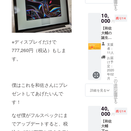
YouTub
きま
選
択
eで公開
す。さ
す
る
した際
らに、
10,
に概要
本プロ
残り14
欄にク
000
ジェク
円
レジッ
トの結
【和佐
トさせ
果を
大輔の
て頂き
Facebo
誕生日
ます。
okの投
※ディスプレイだけで
パー
また、
稿で報
支援
ティ@
本プロ
告する
者：
777,260円（税込）もしま
神戸 に
ジェク
際にク
11人
ご招
トの結
レジッ
お届
す。
待】※追
果発表
トとし
け予
加 来た
ライブ
定：
て明記
る２月
2020
の際に
させて
年02
２５
お名前
頂きま
こ
月
日、和
を呼び
の
す。 ※
リ
佐大輔
僕はこれを和佐さんにプレ
上げさ
タ
支援
ー
の誕生
せて頂
ン
時、必
詳細を見る
を
ゼントしてあげたいんで
日にさ
きま
選
ず備考
択
さやか
す。さ
す
欄にご
す！
る
ではあ
らに、
希望の
40,
ります
本プロ
お名前
残り14
がパー
000
ジェク
をご記
円
なぜ僕がフルスペックにま
ティを
トの結
入くだ
【和佐
開催す
果を
さい。
でアップデートすると、税
大輔
ること
Facebo
アーカ