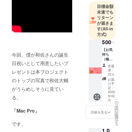
目標金額
未達でも
リターン
が届きま
す
(All-in
方式)
500
円
【お気
今回、僕が和佐さんの誕生
持ち
（極
日祝いとして用意したいプ
小）】
支援
和佐大
者：
レゼントは本プロジェクト
輔の誕
22人
生を
のトップの写真で和佐大輔
お届
「祝
け予
う」お
定：
がうらめしそうに見てい
気持ち
2020
年02
る、
に感謝
こ
月
し、
の
リ
MacPro
タ
ー
「Mac Pro」
開封動
ン
詳細を見る
を
画を
選
択
YouTub
す
です。
る
eで公開
1,0
した際