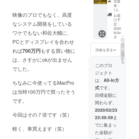
支援
が調整
す。 交
する権
者：
は可能
通費・
利B（コ
1人
です。※
宿泊費
ンテン
映像のプロでもなく、高度
お届
交通費
のかか
ツ保
け予
なシステム開発をしている
とお食
る場所
存・販
定：
事代は
の場合
売権
2020
ワケでもない和佐大輔に、
年04
ご負担
はご負
版）】
こ
月
くださ
担くだ
こちら
の
PCとディスプレイを合わせ
リ
い
さい
は「和
タ
ー
（ス
佐大輔
ン
詳細を見る
れば
700万円
もする買い物に
を
タッフ
の講演
選
択
と合わ
会を主
は、さすがにokが出ません
す
る
せて３
催する
このプロ
でした。
名
権利」
ジェクト
分）。
に「映
神戸・
像の収
は、
All-In方
ちなみに今使ってるMacPro
大阪で
録・配
式
です。
あれば
信・販
は当時100万円で買ったそう
交通費
売」を
目標金額に
のみで
付けた
です。
関わらず、
大丈夫
ものに
です。
なりま
2020/02/23
内容に
す。講
今回はその７倍です（笑）
23:59:59
ま
ついて
演会を
は相談
収録し
でに集まっ
軽く、車買えます（笑）
させて
た映像
た金額が
いただ
を自由
きま
にお使