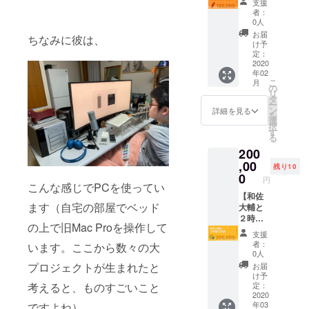
支援
本プロ
「THE
者：
ジェク
DRIP
0人
トの結
MARKE
お届
ちなみに彼は、
果発表
TINGセ
け予
ライブ
ミ
定：
の際に
ナー」
2020
年02
お名前
】 こち
こ
月
を呼び
らは和
の
リ
上げさ
佐大輔
タ
ー
せて頂
が２０
ン
詳細を見る
を
きま
１９年
選
択
す。さ
に開催
す
る
らに、
した
200
本プロ
「THE
ジェク
DRIP
,00
残り10
トの結
MAEKE
0
円
果を
TINGセ
こんな感じでPCを使ってい
Facebo
ミ
【和佐
ます（自宅の部屋でベッド
okの投
ナー」
大輔と
稿で報
を受け
２時間
の上で旧Mac Proを操作して
告する
取れる
の対
支援
際にク
プラン
談】 こ
者：
います。ここから数々の大
レジッ
です。
ちらは
0人
トとし
動画を
神戸に
プロジェクトが生まれたと
お届
て明記
お送り
ある和
け予
させて
させて
佐大輔
考えると、ものすごいこと
定：
頂きま
頂きま
の事務
2020
年03
ですよね）。
す。さ
す。
所で２