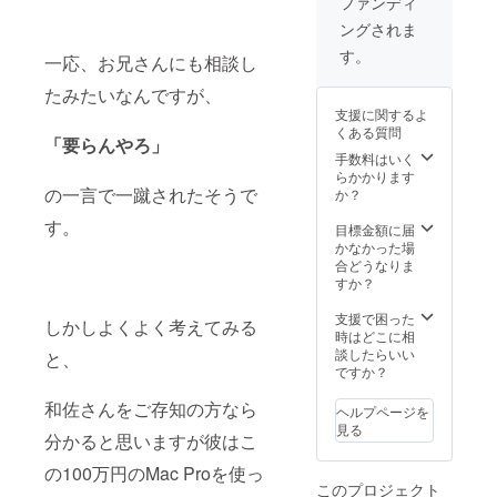
ファンディ
す。
いいた
ングされま
だけま
す。も
す。
一応、お兄さんにも相談し
う１つ
の講演
たみたいなんですが、
会の権
支援に関するよ
利は、
くある質問
映像の
「要らんやろ」
配信や
手数料はいく
販売は
らかかります
できま
の一言で一蹴されたそうで
か？
せんの
す。
でご注
目標金額に届
意くだ
かなかった場
さい。
合どうなりま
交通
すか？
費・宿
泊費の
支援で困った
しかしよくよく考えてみる
かかる
時はどこに相
場所の
談したらいい
と、
場合は
ですか？
ご負担
くださ
和佐さんをご存知の方なら
ヘルプページを
い（ス
見る
分かると思いますが彼はこ
タッフ
と合わ
の100万円のMac Proを使っ
せて３
このプロジェクト
名