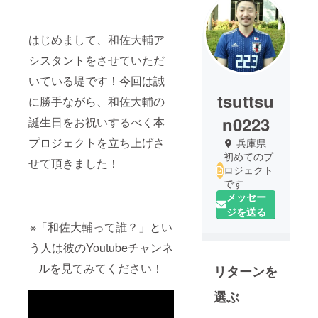
はじめまして、和佐大輔ア
シスタントをさせていただ
いている堤です！今回は誠
tsuttsu
に勝手ながら、和佐大輔の
n0223
誕生日をお祝いするべく本
プロジェクトを立ち上げさ
兵庫県
初めてのプ
せて頂きました！
ロジェクト
です
メッセー
ジを送る
※「和佐大輔って誰？」とい
う人は彼のYoutubeチャンネ
ルを見てみてください！
リターンを
選ぶ