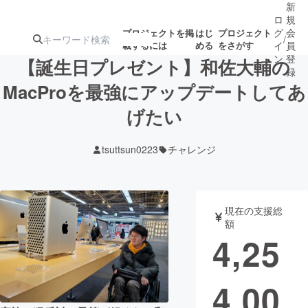
新
ロ
規
グ
会
プロジェクトを掲
はじ
プロジェクト
/
載するには
める
をさがす
イ
員
ン
登
【誕生日プレゼント】和佐大輔の
録
MacProを最強にアップデートしてあ
げたい
人気のプロ
注目のリ
注目の新着プロ
募集終了が近いプ
もうすぐ公開
ジェクト
ターン
ジェクト
ロジェクト
されます
tsuttsun0223
チャレンジ
アート・写真
音楽
現在の支援総
テクノロジー・ガジェット
ゲーム・サ
額
4,25
映像・映画
書籍・雑誌
4,00
ビジネス・起業
チャレンジ