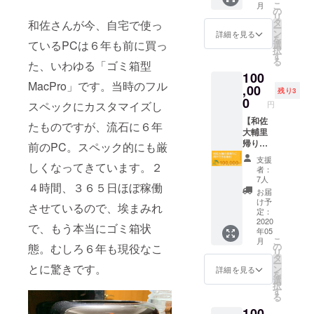
て頂こ
お名前
こ
月
１８年
させて
の
うと思
をご記
リ
に開催
頂きま
タ
いま
和佐さんが今、自宅で使っ
入くだ
ー
した
す。
ン
す。 是
詳細を見る
さい。
を
「DRM
ているPCは６年も前に買っ
選
非、お
択
2.0セミ
す
越しく
る
た、いわゆる「ゴミ箱型
ナー」
ださ
100
を受け
い。
MacPro」です。当時のフル
取れる
,00
※16時〜
残り3
プラン
0
事務所
円
スペックにカスタマイズし
です。
で祝
動画を
【和佐
杯、18
たものですが、流石に６年
お送り
大輔里
時〜居
させて
帰りに
前のPC。スペック的にも厳
酒屋で
頂きま
同行で
お食事
支援
す。
きる権
しくなってきています。２
※神戸の
者：
利】 和
事務所
7人
４時間、３６５日ほぼ稼働
佐大輔
の最寄
お届
の地
り駅は
け予
させているので、埃まみれ
元、高
定：
阪急岡
知県へ
2020
本駅、
で、もう本当にゴミ箱状
年05
の里帰
JR摂津
こ
月
りに同
の
本山駅
態。むしろ６年も現役なこ
リ
行でき
タ
です ※
ー
る権利
とに驚きです。
ン
プロ
詳細を見る
を
です。
選
ジェク
択
限定１
す
トの終
る
０名。
了後に
100
■日程表