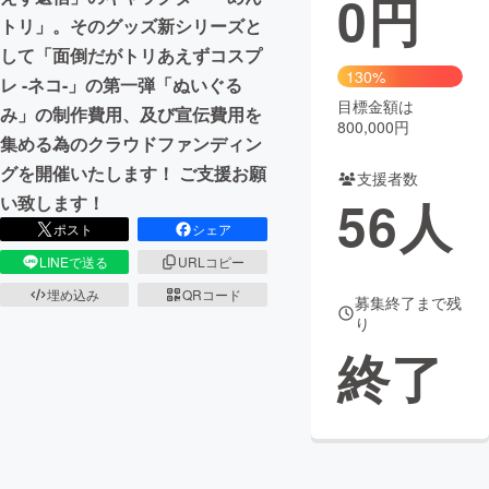
0
円
トリ」。そのグッズ新シリーズと
まちづくり・地域活性化
して「面倒だがトリあえずコスプ
130%
レ -ネコ-」の第一弾「ぬいぐる
目標金額は
CAMPFIRE for Social Good
CAMPFIRE Creation
み」の制作費用、及び宣伝費用を
800,000円
CAMPFIREふるさと納税
machi-ya
コミュニティ
集める為のクラウドファンディン
グを開催いたします！ ご支援お願
支援者数
56
人
い致します！
ポスト
シェア
LINEで送る
URLコピー
埋め込み
QRコード
募集終了まで残
り
終了