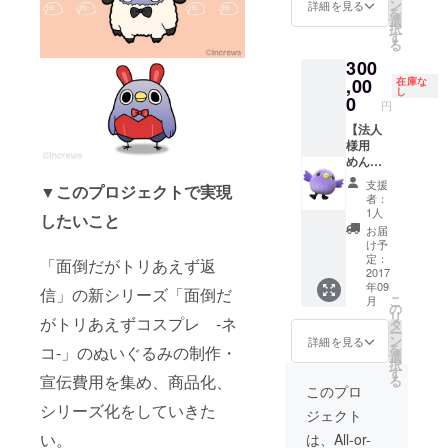
クーポ
まれる
ン
詳細を見る
を
ン ネコ
か
選
択
めんト
も…？
す
る
リセッ
300
トにク
ラウド
,00
在庫な
し
ファン
0
円
ディン
グ限定
【法人
マグ
様用
カップ
めんト
が付い
リが貴
支援
▼このプロジェクトで実現
たセッ
社を訪
者：
トで
問！】
1人
したいこと
す！
めんト
お届
リが貴
け予
社を訪
定：
「面倒だがトリあえず返
問！貴
2017
年09
社の魅
信」の新シリーズ「面倒だ
こ
月
力を存
の
リ
がトリあえずコスプレ -ネ
分にア
タ
ー
ピール
ン
詳細を見る
を
コ-」のぬいぐるみの制作・
しま
選
択
す！
す
宣伝費用を集め、商品化、
る
（LINE
このプロ
LIVEな
シリーズ化をしていきた
ジェクト
どで配
信予
い。
は、All-or-