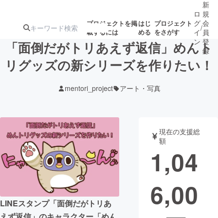
新
ロ
規
グ
会
プロジェクトを掲
はじ
プロジェクト
/
載するには
める
をさがす
イ
員
ン
登
「面倒だがトリあえず返信」めんト
録
リグッズの新シリーズを作りたい！
人気のプロ
注目のリ
注目の新着プロ
募集終了が近いプ
もうすぐ公開
mentori_project
アート・写真
ジェクト
ターン
ジェクト
ロジェクト
されます
アート・写真
音楽
現在の支援総
額
1,04
テクノロジー・ガジェット
ゲーム・サ
6,00
映像・映画
書籍・雑誌
LINEスタンプ「面倒だがトリあ
ビジネス・起業
チャレンジ
えず返信」のキャラクター「めん