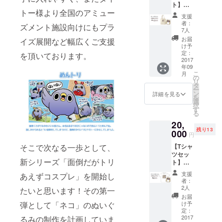
ト】
ディン
ありま
トー様より全国のアミュー
+1000
グ限定
す
支援
円クー
フェイ
者：
ズメント施設向けにもプラ
ポン ネ
スタオ
7人
コめん
ルが付
お届
イズ展開など幅広くご支援
トリ
いた
け予
セット
セット
定：
を頂いております。
+限定
2017
です！
年09
トート
タオル
こ
月
バッグ
はワン
の
リ
ネコめ
ポイン
タ
ー
んトリ
ト刺繍
ン
詳細を見る
を
セット
タオ
選
択
にクラ
ル！
す
る
ウド
20,
ファン
残り13
ディン
000
円
グ限定
そこで次なる一歩として、
【Tシャ
トート
ツセッ
バッグ
新シリーズ「面倒だがトリ
ト】
が付い
+1000
たセッ
支援
あえずコスプレ」を開始し
円クー
トで
者：
ポン ネ
す！ ※
2人
たいと思います！その第一
コめん
画像は
お届
トリ
イメー
弾として「ネコ」のぬいぐ
け予
セット
ジで
定：
+限定T
2017
るみの制作を計画していま
す。実