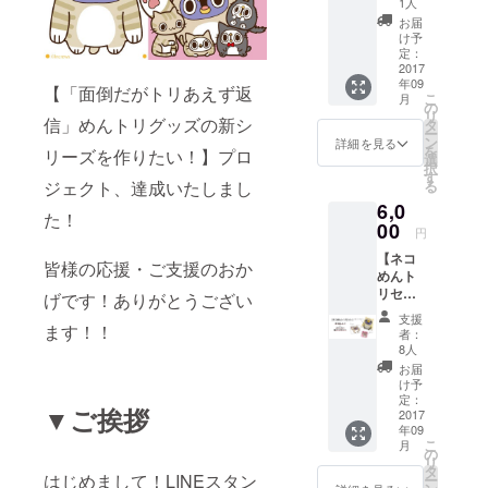
1人
ン めん
お届
トリと
け予
めんト
定：
リス
2017
年09
タッフ
【「面倒だがトリあえず返
こ
月
からお
の
リ
礼の
信」めんトリグッズの新シ
タ
ー
メール
ン
詳細を見る
を
リーズを作りたい！】プロ
をお送
選
択
りさせ
す
ジェクト、達成いたしまし
る
ていた
6,0
だきま
た！
す！ ま
00
円
たプロ
【ネコ
ジェク
皆様の応援・ご支援のおか
めんト
ト達成
リセッ
の感謝
げです！ありがとうござい
ト】
を込め
支援
+500円
ます！！
て、 リ
者：
クーポ
ターン
8人
ン ネコ
に『め
お届
めんト
んトリ
け予
リぬい
スト
定：
▼ご挨拶
ぐるみ
2017
ア』で
年09
+特製缶
使用可
こ
月
バッジ
能な
の
リ
+特製ス
クーポ
タ
はじめまして！LINEスタン
ー
テッ
ンを追