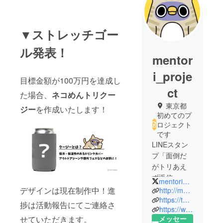
▼ストレッチゴー
ル発表！
mentor
i_proje
目標金額が100万円を達成し
ct
た場合、
ネコめんトリクー
東京都
ジー
を作成いたします！
初めてのプ
ロジェクト
です
LINEスタン
プ「面倒だ
がトリあえ
ず返信」の
mentori_staff
キャラク
デザインは現在制作中！進
http://mendotori.jp/
ター「めん
https://twitter.com/mendo_tori
捗は活動報告にてご連絡さ
https://www.instagram.com/imouto_mentori_official/
トリ」。そ
メッセー
せていただきます。
のグッズ新