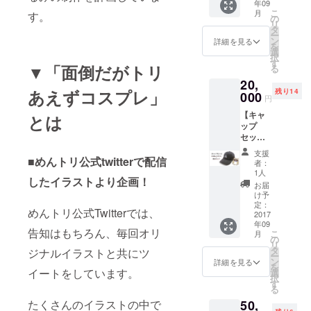
年09
シャツ
際とは
こ
月
す。
+1000
異なる
の
リ
円クー
場合が
タ
ー
ポン ネ
ありま
ン
詳細を見る
を
コめん
す。
選
択
トリ
す
▼「面倒だがトリ
る
セット
20,
にクラ
あえずコスプレ」
残り14
ウド
000
円
ファン
【キャ
ディン
とは
ップ
グ限定T
セッ
シャツ
ト】
が付い
支援
+1000
■めんトリ公式twitterで配信
たセッ
者：
円クー
トで
1人
したイラストより企画！
ポン ネ
す！ ※
お届
コめん
画像は
け予
トリ
イメー
定：
めんトリ公式Twitterでは、
セット
2017
ジで
年09
+限定
す。実
告知はもちろん、毎回オリ
こ
月
キャッ
際とは
の
リ
プ
異なる
タ
ジナルイラストと共にツ
ー
+1000
場合が
ン
詳細を見る
を
円クー
イートをしています。
ありま
選
択
ポン ネ
す。
す
る
コめん
たくさんのイラストの中で
50,
トリ