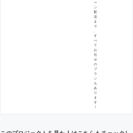
ー
ン
配
送
ま
で
、
す
べ
て
お
任
せ
の
プ
ラ
ン
も
あ
り
ま
す
！
このプロジェクトを見た人はこちらもチェックし