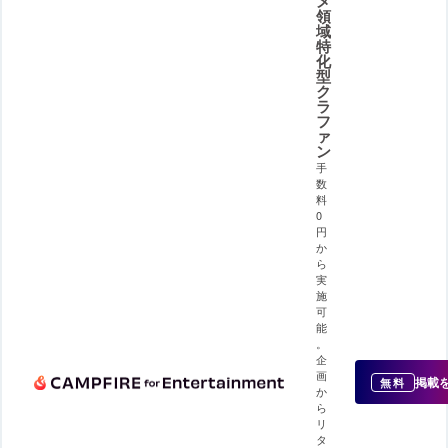
メ
領
域
特
化
型
ク
ラ
フ
ァ
ン
手
数
料
0
円
か
ら
実
施
可
能
。
企
画
掲載
無料
か
ら
リ
タ