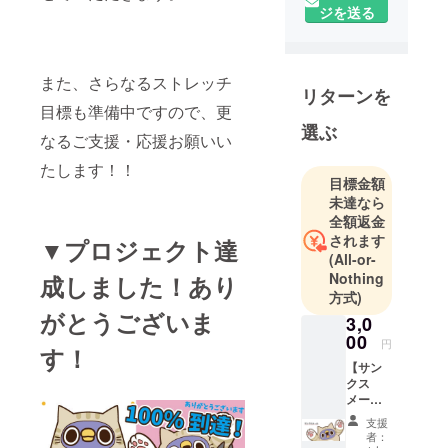
ジを送る
シリーズ
「面倒だが
トリあえず
また、さらなるストレッチ
コスプレ ー
リターンを
ネコー」の
目標も準備中ですので、更
第一弾「ぬ
選ぶ
なるご支援・応援お願いい
いぐるみ」
たします！！
の制作費
目標金額
用、及び宣
未達なら
伝費用を集
全額返金
める為のク
されます
▼プロジェクト達
(All-or-
ラウドファ
Nothing
成しました！あり
ンディング
方式)
を開催いた
がとうございま
3,0
します！ ご
00
円
支援お願い
す！
【サン
致します！
クス
メー
ル】
支援
+500円
者：
クーポ