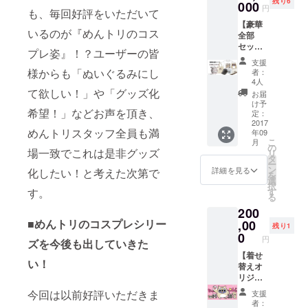
残り6
セット
000
円
も、毎回好評をいただいて
にクラ
【豪華
ウド
いるのが『めんトリのコス
全部
ファン
セッ
ディン
プレ姿』！？ユーザーの皆
ト】
グ限定
支援
+1000
キャッ
様からも「ぬいぐるみにし
者：
円クー
プが付
4人
ポン×3
て欲しい！」や「グッズ化
いた
お届
枚！ ネ
セット
け予
希望！」などお声を頂き、
コめん
です！
定：
トリ
2017
めんトリスタッフ全員も満
年09
セット
こ
月
+限定マ
の
場一致でこれは是非グッズ
リ
グカッ
タ
ー
プ+限定
ン
詳細を見る
化したい！と考えた次第で
を
タオル
選
択
+限定
す。
す
る
トート
200
バッグ
■めんトリのコスプレシリー
+限定T
,00
残り1
シャツ
0
円
ズを今後も出していきた
+限定
キャッ
【着せ
い！
プ
替えオ
+1000
リジナ
円クー
ルイラ
今回は以前好評いただきま
支援
ポン×3
ス
者：