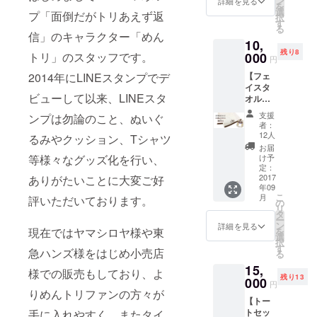
ン
詳細を見る
を
カー
加！ ※
選
プ「面倒だがトリあえず返
択
+500円
めんト
す
る
クーポ
リスト
信」のキャラクター「めん
10,
ン 商品
アにて
残り8
化する
トリ」のスタッフです。
000
3000円
円
ぬいぐ
以上お
2014年にLINEスタンプでデ
【フェ
るみ
買い上
イスタ
に、特
げの
ビューして以来、LINEスタ
オル
製ス
際、使
セッ
テッ
用可能
支援
ンプは勿論のこと、ぬいぐ
ト】
カー&ク
なスペ
者：
+500円
ラウド
シャル
12人
るみやクッション、Tシャツ
クーポ
ファン
クーポ
お届
ン ネコ
ディン
等様々なグッズ化を行い、
ン！
け予
めんト
グ限定
定：
リセッ
2017
ありがたいことに大変ご好
特製缶
年09
ト+限定
バッジ
こ
月
評いただいております。
フェイ
がつい
の
リ
スタオ
たセッ
タ
ー
ル+500
トで
ン
詳細を見る
現在ではヤマシロヤ様や東
を
円クー
す！ ※
選
択
ポン ネ
画像は
す
急ハンズ様をはじめ小売店
る
コめん
イメー
15,
トリ
ジで
様での販売もしており、よ
残り13
セット
000
す。実
円
にクラ
りめんトリファンの方々が
際とは
【トー
ウド
異なる
トセッ
手に入れやすく、またタイ
ファン
場合が