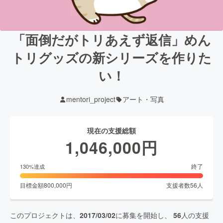
「面倒だがトリあえず返信」めん
トリグッズの新シリーズを作りた
い！
mentori_project
アート・写真
現在の支援総額
1,046,000
円
終了
130
%達成
目標金額
800,000
円
支援者数
56
人
このプロジェクトは、
2017/03/02
に募集を開始し、
56
人の支援