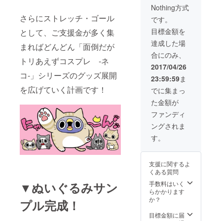
定） ※
Nothing方式
交通費
が別途
さらにストレッチ・ゴール
です。
かかり
目標金額を
として、ご支援金が多く集
ます ※
お断り
達成した場
まればどんどん「面倒だが
させて
合にのみ、
いただ
トリあえずコスプレ -ネ
く場合
2017/04/26
もござ
コ-」シリーズのグッズ展開
23:59:59
ま
います
ので、
を広げていく計画です！
でに集まっ
事前に
た金額が
お問い
合わせ
ファンディ
くださ
ングされま
い
す。
支援に関するよ
くある質問
▼ぬいぐるみサン
手数料はいく
らかかります
か？
プル完成！
目標金額に届