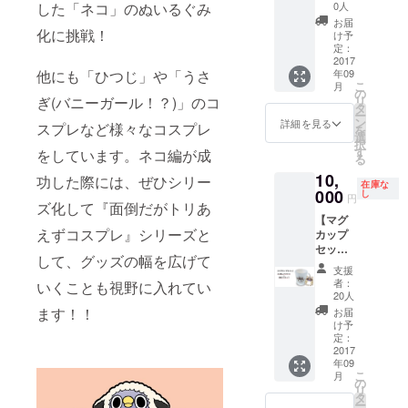
枚！ ネ
ト！】
した「ネコ」のぬいるぐみ
0人
コめん
+1000
お届
トリ
円クー
化に挑戦！
け予
セット
ポン×5
定：
に加
枚！
2017
他にも「ひつじ」や「うさ
年09
え、ク
【豪華
こ
月
ラウド
全部
の
ぎ(バニーガール！？)」のコ
リ
ファン
セッ
タ
ー
ディン
ト】+あ
ン
詳細を見る
スプレなど様々なコスプレ
を
グ限定
なた好
選
択
グッズ
みの
す
をしています。ネコ編が成
る
が全種
「めん
10,
類つい
トリオ
功した際には、ぜひシリー
在庫な
たセッ
リジナ
000
し
円
ズ化して『面倒だがトリあ
ト！ ※
ル着せ
【マグ
画像は
替えイ
えずコスプレ』シリーズと
カップ
イメー
ラスト
セッ
ジで
をお届
して、グッズの幅を広げて
ト】
す。実
け！
支援
+500円
際とは
+1000
者：
いくことも視野に入れてい
クーポ
異なる
円クー
20人
ン ネコ
場合が
ポン×5
ます！！
お届
めんト
ありま
枚！ 次
け予
リセッ
す。
のコス
定：
ト+限定
2017
プレシ
年09
マグ
リーズ
こ
月
カップ
がここ
の
リ
+500円
から生
タ
ー