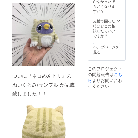
かなかった場
合どうなりま
すか？
支援で困った
時はどこに相
談したらいい
ですか？
ヘルプページを
見る
このプロジェクト
の問題報告は
こち
ついに『ネコめんトリ』の
ら
よりお問い合わ
ぬいぐるみ(サンプル)が完成
せください
致しました！！