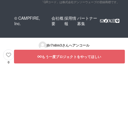
「QRコード」は株式会社デンソーウェーブの登録商標です。
© CAMPFIRE,
会社概
採用情
パートナー
Inc.
要
報
募集
j8r7n8m3
さんへアンコール
もう一度プロジェクトをやってほしい
0