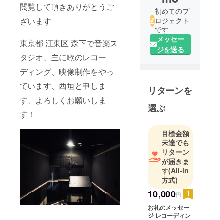
閲覧して頂きありがとうご
初めてのプ
ざいます！
ロジェクト
です
メッセー
東京都 江東区 森下で音楽ス
ジを送る
タジオ、主に歌のレコー
ディング、映像制作をやっ
ています、西垣と申しま
リターンを
す、よろしくお願いしま
選ぶ
す！
目標金額
未達でも
リターン
が届きま
す
(All-in
方式)
10,000
円
お礼のメッセー
ジ レコーディン