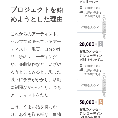
グ１曲やらせて
いただきます！
プロジェクトを始
支援者：0人
友人、知人でも
お届け予定：
大丈夫です！
こ
2020年03月
めようとした理由
の
リ
タ
ー
ン
詳細を見る
を
選
これからのアーティスト、
択
す
る
セルフで頑張っているアー
20,000
円
ティスト、現実、自分の作
お礼のメッセー
ジ レコーディン
品、歌のレコーディング
グ2曲やらせてい
や、楽曲制作など、いざや
ただきます！ 友
支援者：0人
人、知人でも大
お届け予定：
ろうとしてみると、思った
丈夫です！
こ
2020年03月
の
リ
以上に予算がかかり、活動
タ
ー
ン
詳細を見る
に制限がかかったり、今も
を
選
択
す
アーティストをただ
る
50,000
円
囲う、うまい話を持ちか
お礼のメッセー
ジ レコーディン
け、お金を取る様な、事務
グ4月から毎月2