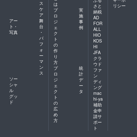
ス
は
リシー
さと
ケ
プ
実
納税
ア
ロ
施
AD
アー
舞
ジ
事
FOR
ト・
台
ェ
例
ALL
写真
・
ク
HIO
パ
ト
KOS
フ
の
HI
ォ
作
JFA
ー
り
クラ
マ
方
ウド
ン
プ
統
ファ
ス
ロ
計
ン
ソー
ジ
デ
ディ
シャ
ェ
ー
ング
ル
ク
タ
mac
グッ
ト
hi-ya
ド
の
補助
広
金申
め
請サ
方
ポー
ト