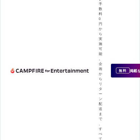
手
数
料
0
円
か
ら
実
施
可
能
。
企
画
掲載
無料
か
ら
リ
タ
ー
ン
配
送
ま
で
、
す
べ
て