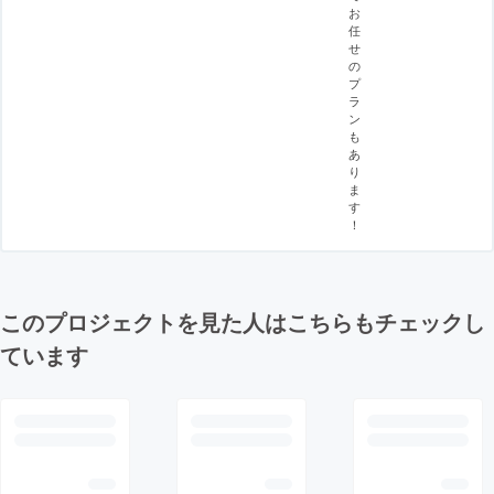
お
任
せ
の
プ
ラ
ン
も
あ
り
ま
す
！
このプロジェクトを見た人はこちらもチェックし
ています