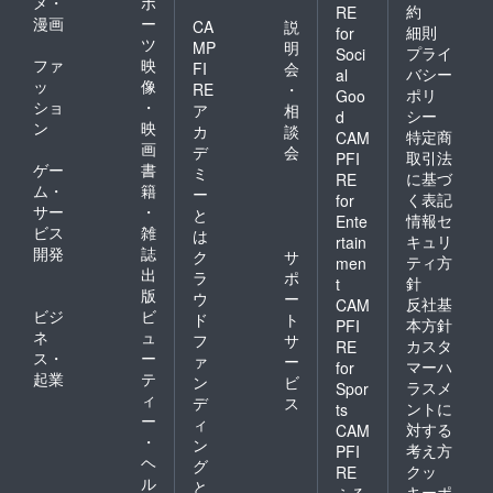
メ・
ポ
約
RE
漫画
ー
CA
説
細則
for
ツ
MP
明
プライ
Soci
ファ
映
FI
会
バシー
al
ッ
像
RE
・
ポリ
Goo
ショ
・
ア
相
シー
d
ン
映
カ
談
特定商
CAM
画
デ
会
取引法
PFI
ゲー
書
ミ
に基づ
RE
ム・
籍
ー
く表記
for
サー
・
と
情報セ
Ente
ビス
雑
は
キュリ
rtain
開発
誌
ク
サ
ティ方
men
出
ラ
ポ
針
t
版
ウ
ー
反社基
CAM
ビジ
ビ
ド
ト
本方針
PFI
ネ
ュ
フ
サ
カスタ
RE
ス・
ー
ァ
ー
マーハ
for
起業
テ
ン
ビ
ラスメ
Spor
ィ
デ
ス
ントに
ts
ー
ィ
対する
CAM
・
ン
考え方
PFI
ヘ
グ
クッ
RE
ル
と
キーポ
ふる