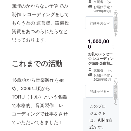
支援者：0人
制作計５曲やら
無理のかからない予算での
お届け予定：
せていただきま
こ
2020年03月
の
制作 レコーディングをして
す！ 友人、知人
リ
タ
でも大丈夫で
ー
もらう為の 運営費、設備投
ン
す！
詳細を見る
を
選
択
資費をあつめられたらなと
す
る
思っております。
1,000,00
0
円
お礼のメッセー
ジ レコーディン
これまでの活動
グ撮影 楽曲制作
４月から毎月２
支援者：0人
曲づつ１０曲や
お届け予定：
らせていただき
16歳頃から音楽製作を始
こ
2020年03月
の
ます！ 友人、知
リ
タ
人でも大丈夫で
め、2005年頃から
ー
ン
す！
詳細を見る
を
選
TORU（トル）という名義
択
す
る
で本格的、音楽製作、レ
このプロ
ジェクト
コーディングで仕事をさせ
は、
All-In方
ていただいてきました！
式
です。