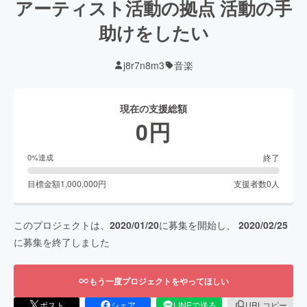
アーティスト活動の拠点 活動の手
助けをしたい
j8r7n8m3
音楽
現在の支援総額
0
円
終了
0
%達成
目標金額
1,000,000
円
支援者数
0
人
このプロジェクトは、
2020/01/20
に募集を開始し、
2020/02/25
に募集を終了しました
もう一度プロジェクトをやってほしい
ポスト
シェア
LINEで送る
URLコピー