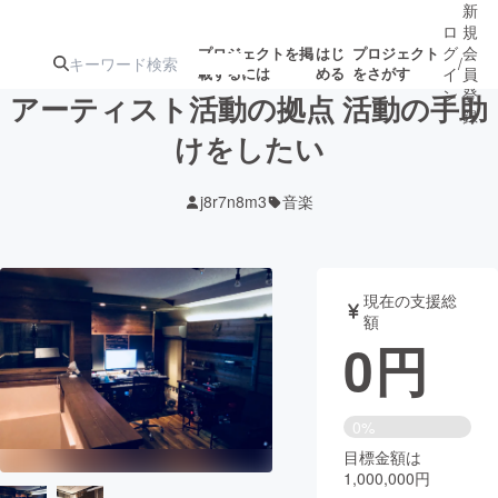
新
ロ
規
グ
会
プロジェクトを掲
はじ
プロジェクト
/
載するには
める
をさがす
イ
員
ン
登
アーティスト活動の拠点 活動の手助
録
けをしたい
人気のプロ
注目のリ
注目の新着プロ
募集終了が近いプ
もうすぐ公開
j8r7n8m3
音楽
ジェクト
ターン
ジェクト
ロジェクト
されます
アート・写真
音楽
現在の支援総
額
0
円
テクノロジー・ガジェット
ゲーム・サ
映像・映画
書籍・雑誌
0%
目標金額は
1,000,000円
ビジネス・起業
チャレンジ