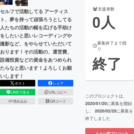
支援者数
セルフで活動してる アーティス
まちづくり・地域活性化
0
人
ト、夢を持って頑張ろうとしてる
人たちの活動の幅を広げる手助け
CAMPFIRE for Social Good
CAMPFIRE Creation
をしたいと思いレコーディングや
CAMPFIREふるさと納税
machi-ya
コミュニティ
募集終了まで残
撮影など、をやらせていただいて
り
おります！その活動の、運営費、
終了
設備投資などの資金をあつめられ
たらなと思います！よろしくお願
いします！
ポスト
シェア
LINEで送る
URLコピー
このプロジェクトは、
埋め込み
QRコード
2020/01/20
に募集を開始
し、
2020/02/25
に募集を
終了しました
もう一度プロジェク