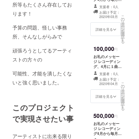
所等もたくさん存在してお
曲づつ計５曲や
支援者：0人
らせていただき
お届け予定：
ります！
ます！ 友人、知
こ
2020年03月
の
人でも大丈夫で
リ
タ
す！
ー
予算の問題、怪しい事務
ン
詳細を見る
を
選
所、そんなしがらみで
択
す
る
100,000
円
頑張ろうとしてるアーティ
お礼のメッセー
ストの方々の
ジ レコーディン
グ、4月に１曲
5月に1曲 オリ
可能性、才能を潰したくな
支援者：0人
ジナル楽曲制作
お届け予定：
計2曲やらせてい
いと強く思いました。
こ
2020年04月
の
ただきます！ 友
リ
タ
人、知人でも大
ー
ン
丈夫です！
詳細を見る
を
選
択
このプロジェクト
す
る
500,000
で実現させたい事
円
お礼のメッセー
ジ レコーディン
グ4月から毎月１
アーティストに出来る限り
曲づつ撮影楽曲