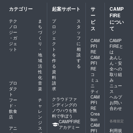
カテゴリー
起案サポート
サ
CAMP
ー
FIRE
テク
ま
プ
ス
ビ
につい
ノロ
ち
ロ
タ
ス
て
ジー
づ
ジ
ッ
・ガ
く
ェ
フ
CAM
CAMP
ジェ
り
ク
に
PFI
FIREと
ット
・
ト
相
RE
は
地
を
談
CAM
あんし
域
作
す
PFI
ん・安
活
る
る
RE
全への
性
資
コ
取り組
化
料
ミュ
み
プロ
音
請
ニ
ニュー
ダク
楽
求
ティ
ス
ト
CAM
ヘルプ
クラウドファ
フー
チ
PFI
お問い
ンディングの
ド・
ャ
RE
合わせ
ノウハウを無
飲食
レ
Crea
料で学ぼう
店
ン
tion
各種規定
CAMPFIRE
ジ
CAM
アカデミー
アニ
ス
利用規
PFI