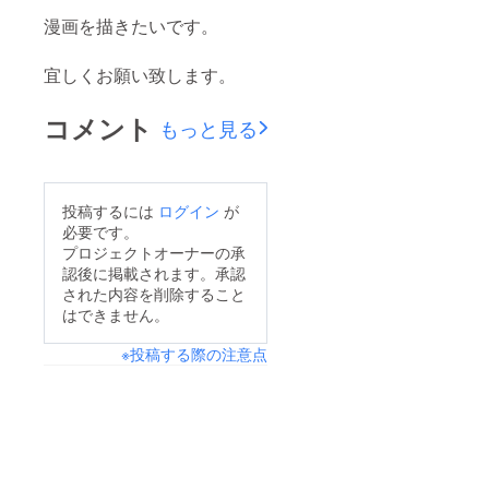
漫画を描きたいです。
宜しくお願い致します。
コメント
もっと見る
投稿するには
ログイン
が
必要です。
プロジェクトオーナーの承
認後に掲載されます。承認
された内容を削除すること
はできません。
※投稿する際の注意点