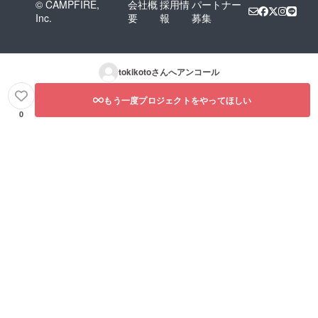
© CAMPFIRE,
会社概
採用情
パートナー
Inc.
要
報
募集
tokikoto
さんへアンコール
もう一度プロジェクトをやってほしい
0