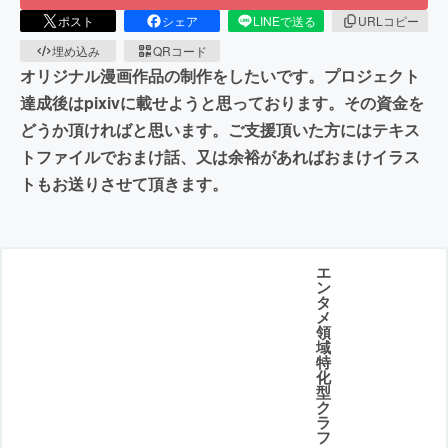
ポスト
シェア
LINEで送る
URLコピー
埋め込み
QRコード
オリジナル漫画作品の制作をしたいです。プロジェクト
達成後はpixivに載せようと思っております。その資金を
どうか頂ければと思います。ご支援頂いた方にはテキス
トファイルでおまけ話、又は余裕があればおまけイラス
トもお送りさせて頂きます。
エ
ン
タ
メ
領
域
特
化
型
ク
ラ
フ