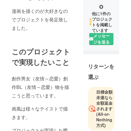
o
漫画を描くのが大好きなの
他に1件の
でプロジェクトを発足致し
プロジェク
トを掲載し
ました。
ています
メッセー
ジを送る
このプロジェクト
で実現したいこと
リターンを
選ぶ
創作男女（友情～恋愛）創
作BL（友情～恋愛）物を描
目標金額
こうと思っています。
未達なら
全額返金
画風は様々なテイストで描
されます
(All-or-
きます。
Nothing
方式)
プロジェクトが実現した際