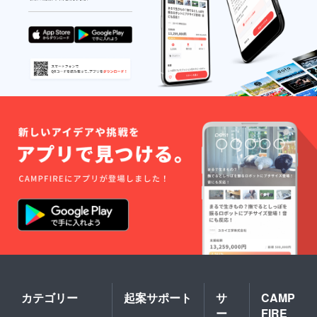
カテゴリー
起案サポート
サ
CAMP
ー
FIRE