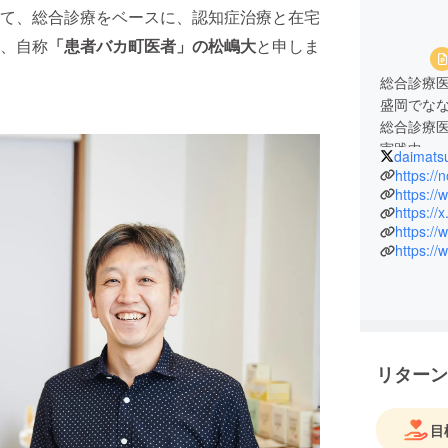
て、総合診療をベースに、認知症治療と在宅
、自称
「
患者バカ町医者」の松嶋大
と申しま
総合診療
盛岡でな
総合診療
実践中。
daimats
がんの悩
https://
りごとな
https:/
https:/
地域の居
https:/
https://
リターン
目