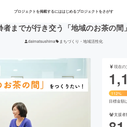
プロジェクトを掲載するには
はじめる
プロジェクトをさがす
齢者までが行き交う「地域のお茶の間
daimatsushima
まちづくり・地域活性化
注目のリターン
注目の新着プロジェクト
募集終了が近いプロジェクト
も
現在の
音楽
舞台・パフォーマンス
1,
ゲーム・サービス開発
フード・飲食店
112%
書籍・雑誌出版
アニメ・漫画
目標金額は1
支援者
チャレンジ
ビューティー・ヘルスケ
81