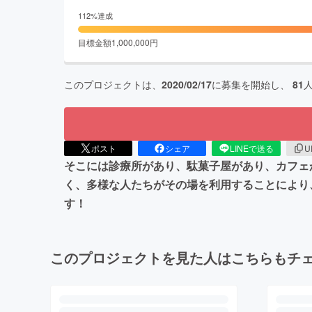
112
%達成
目標金額
1,000,000
円
このプロジェクトは、
2020/02/17
に募集を開始し、
81
ポスト
シェア
LINEで送る
U
そこには診療所があり、駄菓子屋があり、カフェが
く、多様な人たちがその場を利用することにより
す！
このプロジェクトを見た人はこちらもチ