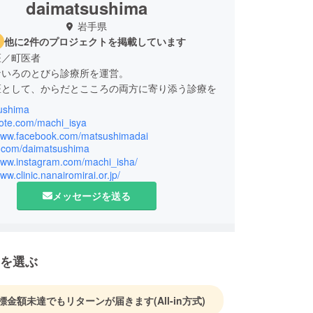
daimatsushima
岩手県
他に2件のプロジェクトを掲載しています
医／町医者
ないろのとびら診療所を運営。
医として、からだとこころの両方に寄り添う診療を
ushima
み、不登校・ひきこもり、医療と社会のあいだの困
note.com/machi_isya
ど様々な相談に対応。
/www.facebook.com/matsushimadai
/x.com/daimatsushima
場所「おちゃのま」も展開。
/www.instagram.com/machi_isha/
www.clinic.nanairomirai.or.jp/
メッセージを送る
を選ぶ
標金額未達でもリターンが届きます
(All-in方式)