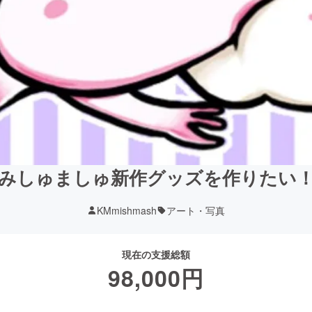
みしゅましゅ新作グッズを作りたい
KMmishmash
アート・写真
現在の支援総額
98,000
円