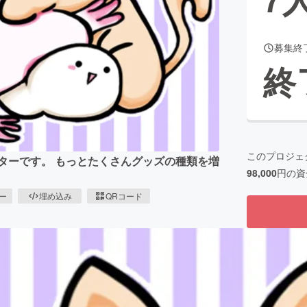
募集終
CAMPFIRE for Social Good
CAMPFIRE Creation
終
CAMPFIREふるさと納税
machi-ya
コミュニティ
このプロジェ
クターです。 もっとたくさんグッズの種類を増
98,000
円の資
ピー
埋め込み
QRコード