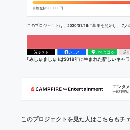
目標金額
200,000
円
このプロジェクトは、
2020/01/16
に募集を開始し、
7
人
ポスト
シェア
LINEで送る
U
｢みしゅましゅ｣は2019年に生まれた新しいキ
エンタメ
手数料0円
このプロジェクトを見た人はこちらもチ