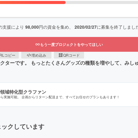
の支援により
98,000
円の資金を集め、
2020/02/27
に募集を終了しまし
もう一度プロジェクトをやってほしい
RLコピー
埋め込み
QRコード
ャラクターです。 もっとたくさんグッズの種類を増やして、み
領域特化型クラファン
から実施可能。 企画からリターン配送まで、すべてお任せのプランもあります！
ェックしています