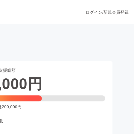
ログイン
/
新規会員登録
！
うすぐ公開されます
支援総額
プロダクト
,000
円
ファッション
スポーツ
00,000円
数
ア
ソーシャルグッド
人