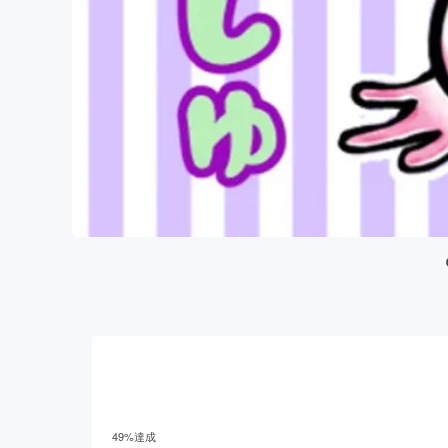
49
%達成