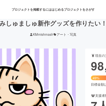
プロジェクトを掲載するには
はじめる
プロジェクトをさがす
みしゅましゅ新作グッズを作りたい
KMmishmash
アート・写真
注目のリターン
注目の新着プロジェクト
募集終了が近いプロジェクト
も
現在の
音楽
舞台・パフォーマンス
98
ゲーム・サービス開発
フード・飲食店
49%
書籍・雑誌出版
アニメ・漫画
目標金額は2
支援者
チャレンジ
ビューティー・ヘルスケ
7