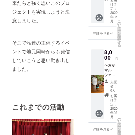
（2020
られて
来たらと強く思いこのプロ
グラ
ルをお
に！ 内
け予
年5月〜
も素敵
デー
送りし
定：
容量
2020年
です。
ジェクトを実現しようと決
ション
2020
ます】
250cc
12月）
キャン
年05
キャン
※キャン
備考欄
意しました。
ドルに
こ
月
ドルと
ドルナ
の
に必ず
は天使
リ
球体
イトで
タ
・イニ
が宿っ
ー
キャン
灯す
ン
シャル
詳細を見る
てい
を
ドル2つ
キャン
選
・お好
て、願
択
を郵送
そこで私達の主催するイベ
ドルは
す
きな色
いを込
る
でお届
火が消
・お好
めなが
ントで地元岡崎からも発信
8,0
け＆心
えてし
きな花
ら灯り
を込め
00
まわな
もしく
円
を吹き
していこうと思い動き出し
て作成
い様に
はフ
消す
〜おか
したお
ランタ
ルーツ
と、天
ました。
マル
礼の
ン状に
(ご希望
使がそ
シェ出
メール
した状
に添え
の願い
店者さ
をお送
態での
ない場
支援
を叶え
まよ
りしま
お渡し
合もあ
者：
てくれ
り〜
す】 イ
となり
0人
りま
ると信
NOYAU
ンテリ
ます。
す。 を
お届
じられ
【岡崎
アとし
グラ
け予
ご記入
ていま
市内の
ても、
定：
これまでの活動
デー
くださ
す。 誕
教室で
2020
灯して
ション
い。 ○
生日で
年05
アロマ
も癒さ
キャン
郵送で
ケーキ
こ
月
スプ
れる
の
ドルサ
お届け
のロウ
リ
レー＆
キャン
タ
イズ:7.5
しま
ソクを
ー
オイル
ドルで
ン
㎝×11.5
詳細を見る
す。
一息で
を
作り＆
す。 色
選
㎝ 球体