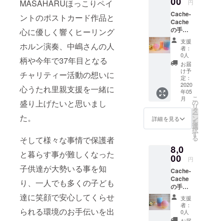
00
キャン
に灯し
MASAHARUほっこりペイ
円
ル】 二
ドル作
てお祝
Cache-
重構造
りで素
ントのポストカード作品と
いに
Cache
になっ
敵な体
使って
の手作
ていま
心に優しく響くヒーリング
験を
頂く事
りキャ
すの
◌⑅⃝●♡⋆
も出来
支援
ホルン演奏、
中嶋さんの人
ンドル⭐︎
で、飲
♡⃝ ♪ ※
ます。
者：
【キャ
み物が
場所は
0人
また、
柄や今年で37年目となる
ンドル
冷めに
岡崎市
願い事
お届
ナイト
くいで
矢作近
け予
を唱え
チャリティー活動の想いに
で一緒
す。 蓋
定：
郊 ※日
ながら
に灯せ
2020
はシリ
程は後
キャン
心うたれ里親支援を一緒に
年05
るキャ
コンな
日支援
ドルを
こ
月
ンドル1
ので、
の
盛り上げたいと思いまし
者の方
吹き消
リ
つ、梱
しっか
タ
と調整
す
ー
包され
た。
り閉ま
ン
して決
詳細を見る
「キャ
を
たグラ
りま
選
定致し
ンドル
択
デー
す。 自
す
ます。
ウィッ
る
そして様々な事情で保護者
ション
分だけ
※教室ま
シュ」
8,0
キャン
のタン
での交
に使っ
と暮らす事が難しくなった
ドルと
00
ブラー
通費は
て頂
円
球体
を持ち
自己負
き、こ
子供達が大勢いる事を知
Cache-
キャン
歩いて
担とな
れから
Cache
ドル2つ
ちょっ
りま
り、一人でも多くの子ども
の赤
の手作
＆心を
とオ
す。
ちゃん
りキャ
込めて
達に笑顔で安心してくらせ
シャレ
※有効期
の成長
支援
ンドル⭐︎
作成し
に
限につ
者：
に願い
【梱包
られる環境のお手伝いを出
たお礼
ちょっ
0人
いて
を込め
された
のメー
とエコ
お届