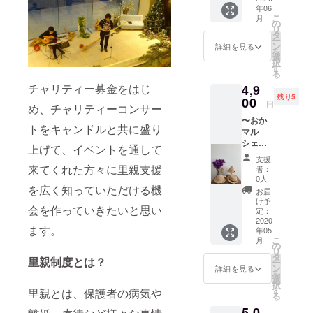
て作成
トラク
年06
ニー
したお
ター 1
こ
月
フック
礼の
の
級
リ
＆心を
メー
タ
RYT200
ー
込めて
ル】 お
ン
愛知県
詳細を見る
を
作成し
花があ
選
岡崎市
択
たメー
るだけ
す
の総持
る
ル】 大
で心ま
院にて
チャリティー募金をはじ
4,9
人可愛
で明る
開催し
残り5
い、お
00
くなれ
ます。
円
め、チャリティーコンサー
洒落を
ちゃう
※日程は
〜おか
楽しん
から不
後日支
トをキャンドルと共に盛り
マル
でみて
思議で
援者の
シェ出
下さ
す！ 各
方と調
上げて、
イベントを通して
店者さ
い！ •黒
カラー
整して
支援
まよ
•ベー
来てくれた方々に里親支援
限定５
決定致
者：
り〜
ジュ 2
個で
0人
しま
spinach
を広く知っていただける機
色から
す。 ピ
す。
お届
【Mサ
お選び
アスま
け予
(2020.5
会を作っていきたいと思い
イズの
頂けま
定：
たはイ
〜
麦わら
2020
す。
ヤリン
2020.9
ます。
年05
帽子&心
《おか
グを選
頃) 会場
こ
月
を込め
マル
の
択でき
までの
リ
て作成
シェ受
タ
ます。
交通費
里親制度とは？
ー
したお
け取り
ン
商品は
詳細を見る
は自己
を
礼の
の方》
選
郵送で
負担と
択
メー
2020.5.
す
お届け
里親とは、保護者の病気や
なりま
る
ル】 飽
3(日)愛
しま
す。 お
5,0
きのこ
知県岡