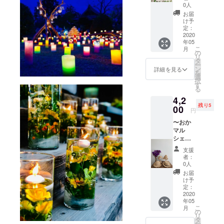
り〜
プレゼ
です。
0人
りま
R'chi
ントと
種類 イ
す。 会
お届
【ドラ
しても
ニシャ
け予
場まで
イフラ
喜ばれ
定：
ル(a〜z)
の交通
ワーの
2020
ます。
色味 8
費は自
年05
ピアス&
○郵送で
種 の中
己負担
こ
月
心を込
お届け
の
からお
となり
リ
めて作
しま
タ
選びく
ます。
ー
成した
す。 ○
ン
ださ
詳細を見る
当日お
を
お礼の
どんな
選
い。
越し頂
択
メー
ポスト
す
【備考
けなく
る
ル】 色
カード
欄】 ・
なって
4,2
合い
が届く
お好み
しまっ
残り5
は、優
00
かは 届
の色 ・
た場合
円
しいイ
いてか
種類(イ
はメー
〜おか
メージ
らのお
ニシャ
ルにて
マル
で作り
楽しみ
ル) を必
ご相談
シェ出
ました
です！
ず記載
くださ
店者さ
ので、
くださ
い。
支援
まよ
主張し
い。
者：
り〜
過ぎず
0人
spinach
オシャ
お届
【Sサイ
レを楽
け予
ズの麦
しんで
定：
わら帽
2020
頂ける
年05
子&心を
と思い
こ
月
込めて
ます。
の
リ
作成し
○ピア
タ
ー