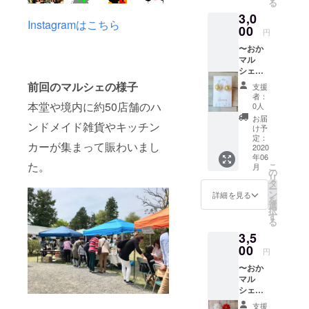
る
りしま
別な参
いただ
3,0
す】 洗
加型
けま
Instagramはこちら
剤を使
00
キャン
す。 ※
円
わなく
ドルナ
郵送で
〜おか
ても汚
イト企
お届け
マル
れを落
画で
しま
シェ出
として
す。 お
す。
店者さ
くれる
寺を幻
前回のマルシェの様子
【備考
支援
まよ
アクリ
想的な
欄】 ・
者：
り〜
ルのエ
本堂や境内に約50店舗のハ
キャン
0人
お顔の
divana
コたわ
ドルの
デザイ
お届
ンドメイド雑貨やキッチン
【つま
しで
灯り
け予
ンのア
み細工
す。 可
定：
いっぱ
ルファ
カーが集まって賑わいまし
のイヤ
2020
愛いデ
いにし
ベット
年06
リング
ザイン
ましょ
・お好
た。
こ
月
＆心を
で毎日
の
う。 ※
みの色
リ
込めて
の食器
タ
火が消
・お名
ー
作成し
洗いを
ン
えてし
詳細を見る
前 を必
を
たお礼
楽しく
選
まわな
ずご記
択
のメー
してく
す
い様に
載くだ
る
ル】 大
れま
ランタ
さい。
3,5
人可愛
す！ 何
ン状に
い。シ
00
が届く
した状
円
ンプル
かは届
態での
〜おか
なデザ
くまで
お渡し
マル
インな
のお楽
となり
シェ出
イヤリ
しみ♥
ます。
店者さ
ングで
《おか
サイ
支援