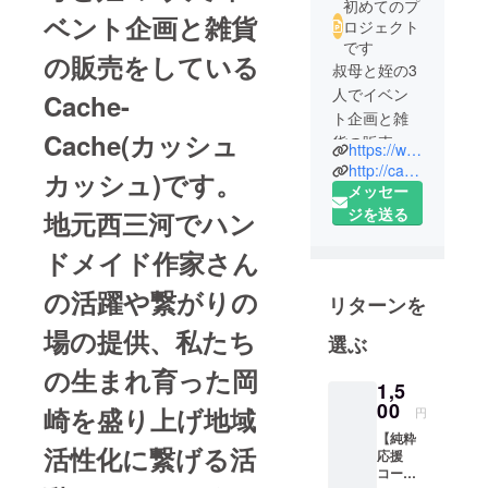
初めてのプ
ベント企画と雑貨
ロジェクト
です
の販売をしている
叔母と姪の3
人でイベン
Cache-
ト企画と雑
Cache(カッシュ
貨の販売を
https://www.instagram.com/okamarche
している
http://cachecache0201.com/
カッシュ)です。
Cache-
メッセー
Cache(カッ
ジを送る
地元西三河でハン
シュカッ
ドメイド作家さん
シュ)です。
地元西三河
の活躍や繋がりの
リターンを
でハンドメ
イド作家さ
場の提供、私たち
選ぶ
んの活躍や
の生まれ育った岡
繋がりの場
1,5
の提供、私
00
崎を盛り上げ地域
円
たちの生ま
【純粋
活性化に繋げる活
れ育った岡
応援
コー
崎を盛り上