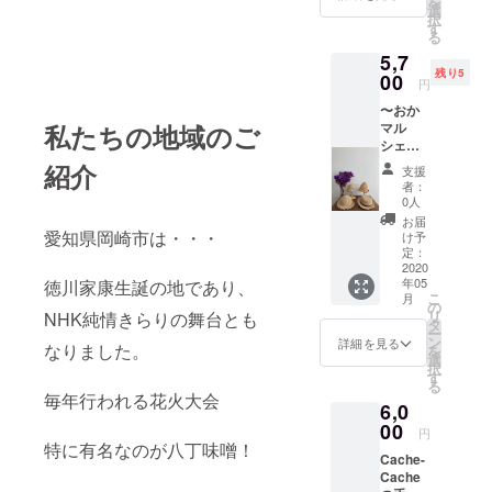
を
す。 こ
㎝×11.5
選
した状
択
のコー
㎝
す
態での
る
スはリ
お渡し
5,7
ターン
となり
残り5
費用(製
00
ます。
円
作費や
色はお
〜おか
送料な
任せで
マル
私たちの地域のご
ど)がか
す。
シェ出
からな
キャン
店者さ
い為、
紹介
ドルナ
支援
まよ
いただ
イト用:
者：
り〜
いたご
0人
サイズ5
spinach
支援金
㎝×9.5
お届
【Lサイ
はサー
愛知県岡崎市は・・・
け予
㎝ グラ
ズの麦
ビス手
定：
デー
わら帽
2020
数料を
ション
年05
徳川家康生誕の地であり、
子&心を
除いた
キャン
こ
月
込めて
全てを
の
ドル:サ
リ
NHK純情きらりの舞台とも
作成し
活動費
タ
イズ7.5
ー
たお礼
用に充
ン
詳細を見る
㎝×11.5
なりました。
を
のメー
当させ
選
㎝
択
ル】 飽
ていた
す
※2020.5
る
きのこ
だきま
.3(日)愛
毎年行われる花火大会
6,0
ないシ
す。
知県岡
ンプル
00
崎市の
円
なデザ
特に有名なのが八丁味噌！
総持院
Cache-
インな
で行わ
Cache
ので、
れるイ