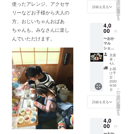
形・足
の帯留
タ
シェ受
場合は
使ったアレンジ、アクセサ
通費は
ー
形アー
め •赤 •
ン
取り選
詳細を見る
メール
自己負
を
ト＆心
黄 •緑 •
選
択の
リーなどお子様から大人の
にてご
担とな
択
を込め
白 4色
す
方》
相談く
りま
る
て作成
方、おじいちゃんおばあ
から選
2020.5.
ださ
す。
4,0
したお
べま
3(日)愛
い。
ちゃんも。みなさんに楽し
礼の
00
す。 金
知県岡
円
メー
魚の帯
崎市の
んでいただけます。
〜おか
ル】 小
留め 遊
総持院
マル
さなお
び心も
で行わ
シェ出
子さま
ありな
れるお
店さま
も勿論
がら、
かマル
支援
より〜
です
しっか
シェで
者：
第一丸
が、大
り大人
4人
の受取
宮 【浅
人も大
可愛い
りとな
お届
漬け3
変喜ん
デザイ
け予
りま
セット
で頂け
定：
ンがな
す。 会
と佃煮
2020
ます。
んとも
場まで
年05
を郵送
ご自
キュー
の交通
こ
月
＆心を
分、ご
の
トな一
費は自
リ
込めて
夫婦、
タ
品で
己負担
ー
作成し
ご家
ン
す！ 金
詳細を見る
となり
を
たお礼
族、そ
選
魚は赤
ます。
択
のメー
して、
す
色で土
当日お
る
ル】 創
ペット
台の柄
越し頂
4,0
業以来
ちゃん
の色は
けなく
こだわ
00
と一緒
選べま
なって
円
り続け
に思い
せん。
しまっ
〜おか