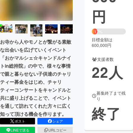
円
まちづくり・地域活性化
CAMPFIRE for Social Good
CAMPFIRE Creation
17%
CAMPFIREふるさと納税
machi-ya
コミュニティ
目標金額は
お寺から人やモノとが繋がる素敵
600,000円
な出会いを広げていくイベント
「おかマルシェ☆キャンドルナイ
支援者数
22
人
トin総持院」の中で、様々な事情
で親と暮らせない子供達のチャリ
ティー募金をはじめ、チャリ
ティーコンサートをキャンドルと
募集終了まで残
共に盛り上げることで、イベント
り
を通して訪れてくれた方々に広く
終了
知って頂ける機会を作ります。
ポスト
シェア
LINEで送る
URLコピー