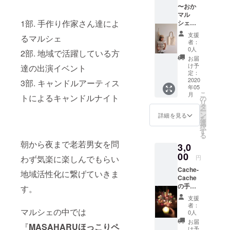
れるイ
〜おか
を楽し
ベント
マル
みなが
内にて
1部. 手作り作家さん達によ
シェ出
ら、み
提供し
店者さ
んなで
ます。
支援
るマルシェ
まよ
美味し
当日お
者：
り〜
いビー
越し頂
0人
2部. 地域で活躍している方
spinach
ルを楽
けな
お届
【刺
しく飲
かった
け予
達の出演イベント
しゅう
みま
定：
場合
名札&心
2020
しょう
3部. キャンドルアーティス
は、別
年05
を込め
♩
日への
こ
月
トによるキャンドルナイト
て作成
2020.5.
の
振替は
リ
したお
3(日)
タ
出来ま
ー
礼の
10:00〜
ン
せん。
詳細を見る
を
メー
15:30
選
イベン
択
ル】 シ
愛知県
す
ト会場
る
ンプル
岡崎市
までの
朝から夜まで老若男女を問
3,0
なのに
の総持
交通費
目につ
00
院で行
は自己
わず気楽に楽しんでもらい
円
くお顔
われる
負担と
Cache-
デザイ
イベン
地域活性化に繋げていきま
なりま
Cache
ンやイ
ト内に
す。
の手作
ニシャ
す。
て提供
りキャ
ルデザ
しま
支援
ンドル⭐︎
インか
す。 当
者：
マルシェの中では
【キャ
らお好
日お越
0人
ンドル
みをセ
し頂け
お届
『
MASAHARUほっこりペ
ナイト
レク
なかっ
け予