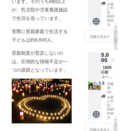
います。そのうち8割以上
デー
ます】
うため
お届
ション
幻想的
他のリ
け予
が、乳児院や児童養護施設
キャン
なキャ
定：
ターン
ドル1つ
2020
ンドル
で生活を送っています。
からの
年05
を郵送
の灯り
選択と
こ
月
でお届
は心ま
の
なりま
リ
実際に里親家庭で生活する
け＆心
で癒し
タ
す。 郵
ー
を込め
てくれ
ン
送でお
詳細を見る
を
子どもは約6,500人。
て作成
ます！
選
届けし
択
したお
疲れた
す
ます。
る
礼の
日に灯
里親制度が普及しないの
5,0
メー
してみ
ル】 イ
00
てはい
は、圧倒的な情報不足が一
円
ンテリ
かがで
【純粋
アとし
しょう
つの原因となっています。
応援
ても、
か？ ※
コー
灯して
キャン
ス・感
も癒さ
ドルナ
支援
謝を込
れるグ
イトで
者：
めて作
ラデー
灯す
4人
成した
ション
キャン
お届
お礼の
キャン
ドルは
け予
メー
ドルで
定：
火が消
ル】 お
2020
す。色
えてし
年05
礼の
はお任
まわな
こ
月
メール
せで
の
い様に
リ
をお届
す。 サ
タ
ランタ
ー
けしま
イズ:7.5
ン
ン状に
詳細を見る