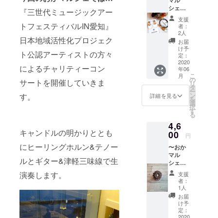
マル
方、癒
がござ
テンレ
シェ出
された
います
スピア
『三世代ミュージックアー
店者さ
い方、
が、値
スと
支援
まよ
ヨガを
トフェスティバルIN愛知』
段が違
は、医
者：
り〜
体験し
うため
2人
療で使
macoro
日本地域活性化プロジェク
てみた
他のリ
われる
お届
n.
い方、
ターン
け予
メスな
ト公認アーティストの方々
【『身
どなた
定：
からの
どと同
につけ
2020
でも大
選択と
じ素材
による
チャリティーコン
年06
るお
丈夫で
なりま
出でき
こ
月
花』を
す。自
の
す。 ○
ていま
サートを
開催していきま
リ
コンセ
分自身
タ
郵送で
すので
ー
プトに
と向き
ン
お届け
す。
詳細を見る
アレル
を
ドライ
合い心
選
しま
ギーが
択
フラ
穏やか
す
す。
起きに
る
ワーを
に、素
くいと
4,6
使用し
敵な時
言われ
キャンドルの明かりととも
たレジ
00
間を過
ていま
円
ンアク
ごしま
す。 ○
にヒーリングホルン&テノー
〜おか
セサ
しょ
郵送で
マル
リーと
う。 イ
お届け
ルとギター&津軽三味線で生
シェ出
お洒落
ンスト
します
店者さ
なヘア
ラク
演奏します。
支援
まよ
ゴムの
ター :
者：
り〜
セット
Hirari
1人
divana
をお届
IHTA認
お届
【つま
け＆心
定ヨガ
け予
み細工
を込め
定：
インス
のポ
2020