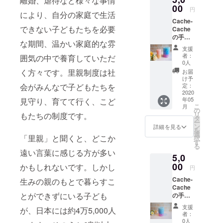
離婚、虐待など様々な事情
す。
車でお
ないシ
00
崎市の
越し頂
円
により、自分の家庭で生活
ンプル
総持院
けま
Cache-
なデザ
で行わ
す。
できない子どもたちを必要
Cache
インな
れるお
の手作
ので、
かマル
な期間、温かい家庭的な雰
りキャ
どんな
シェで
支援
ンドル⭐︎
服にも
の受取
者：
囲気の中で養育していただ
【キャ
合い、
りとな
0人
ンドル
長くご
りま
く方々です。里親制度は社
お届
ナイト
使用し
す。 会
け予
で一緒
会がみんなで子どもたちを
て頂け
定：
場まで
に灯せ
2020
ます！
の交通
年05
見守り、育てて行く、こど
るキャ
種類 4
費は自
こ
月
ンドル1
種(A〜
の
己負担
リ
もたちの制度です。
つ、梱
D) 色味
タ
となり
ー
包され
1色 サ
ン
ます。
詳細を見る
を
たグラ
イズ M
選
当日お
「里親」と聞くと、どこか
択
デー
〜49cm
す
越し頂
る
ション
その他
けなく
遠い言葉に感じる方が多い
5,0
キャン
のサイ
なって
ドル1つ
00
ズ(S〜
かもしれないです。しかし
しまっ
円
＆心を
45cm
た場合
Cache-
生みの親のもとで暮らすこ
込めて
Ｌ〜
はメー
Cache
作成し
53cm)
ルにて
とができずにいる子ども
の手作
たお礼
がござ
ご相談
りキャ
のメー
います
くださ
支援
が、日本には約4万5,000人
ンドル⭐︎
ルをお
が、値
い。
者：
【グラ
送りし
段が違
0人