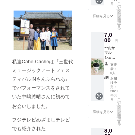
ト) 【岡
愛らし
なりま
ださ
こ
月
崎の小
いペイ
の
す。 ○
い。 会
リ
さな
ントを
タ
郵送に
場まで
ー
キャン
したア
ン
てお届
詳細を見る
の交通
を
ドル教
ロマ
選
けしま
費は自
択
室での
キャン
す
す。
己負担
る
レッス
ドルで
となり
7,0
ン】 お
す。 •出
ます。
花の
00
産 •誕生
円
キャン
日 •命名
〜おか
ドル作
の3つか
マル
りを体
らお選
シェ出
験❁︎ 所
びくだ
私達Cahe-Cacheは『三世代
店者さ
要時間2
さい♡
支援
まよ
時間〜2
(香りは
者：
ミュージックアートフェス
り〜
時間半
ロマン
0人
sincere
完成し
チック
ティバルINさんふらわあ』
お届
ly 【自
たキャ
ガーデ
け予
分だけ
ンドル
定：
でパフォーマンスをされて
ンとい
のイニ
2020
を見て
うお花
年05
いた中嶋
さんに初めて
シャル
思わず
の香り
將晴
こ
月
入りタ
HAPPY
の
です❁︎)
リ
お会いしました。
ンブ
♥になれ
タ
灯さず
ー
ラー＆
るよう
ン
お部屋
詳細を見る
を
心を込
なレッ
選
に飾っ
択
フジテレビめざましテレビ
めて作
スンを
す
て頂い
る
成した
されて
ても、
でも紹介された
8,0
お礼の
います♪
記念日
メー