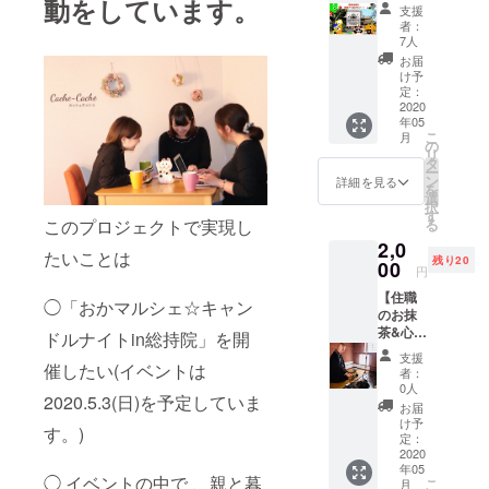
動をしています。
ス・感
支援
げ、地域活
謝を込
者：
性化に繋げ
めて作
7人
成した
る活動をし
お届
お礼の
け予
ています。
メー
定：
ル】 お
2020
年05
礼の
こ
月
メール
の
リ
をお届
タ
ー
けしま
ン
詳細を見る
を
す。 こ
選
択
のコー
す
このプロジェクトで実現し
る
スはリ
2,0
ターン
たいことは
残り20
費用(製
00
円
作費や
【住職
送料な
◯「おかマルシェ☆キャン
のお抹
ど)がか
茶&心を
からな
ドルナイトin総持院」を開
込めて
い為、
支援
作成し
催したい(イベントは
いただ
者：
たお礼
いたご
0人
2020.5.3(日)を予定していま
のメー
支援金
お届
ルをお
はサー
け予
す。)
送りし
ビス手
定：
ます】
2020
数料を
年05
おかマ
除いた
◯ イベントの中で 、親と暮
こ
月