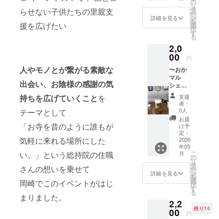
ルシェ
全てを
の
リ
で住職
活動費
タ
らせない子供たちの里親支
ー
の点て
用に充
ン
詳細を見る
を
たお抹
援を広げたい
当させ
選
択
茶とお
ていた
す
る
茶菓
だきま
2,0
子、そ
す。
して素
00
円
敵なお
人やモノとが繋がる素敵な
〜おか
話を聞
マル
かせて
出会い、お陰様の感謝の気
シェ出
いただ
店者さ
けま
持ちを広げていくこと
を
支援
まよ
す。 是
者：
り〜 ビ
非、心
0人
テーマとして
場 【お
落ちつ
お届
かマル
「お寺を昔のように誰もが
くお時
け予
シェの
間を体
定：
気軽に来れる場所にした
中で
2020
験して
年05
ビール
みて下
こ
い。」という総持院の住職
月
を2杯提
さい
の
リ
供＆心
ね。
タ
さんの想いを乗せて
ー
を込め
※2020.5
ン
詳細を見る
を
て作成
.3(日)愛
選
岡崎でこのイベントがはじ
択
したお
知県岡
す
る
礼の
崎市の
まりました。
2,2
メー
総持院
残り10
ル】 マ
00
で行わ
円
ルシェ