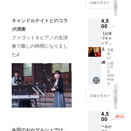
たお礼
ス、イ
ン
詳細を見る
を
のメー
ヤリン
選
択
ル】 飽
グお選
す
る
きのこ
びいた
キャンドルナイトとのコラ
4,5
ないシ
だけま
ンプル
00
す。 ピ
円
ボ演奏
なデザ
アスに
【お寺
インな
関して
ファゴット＆ピアノの生演
でキャ
ので、
は、ア
ンドル
どんな
レル
奏で癒しの時間になりまし
ナイト
服にも
ギー対
支援
ヨガ】
合い、
応もあ
た♪
者：
キャン
長くご
りま
3人
ドルと
使用し
す。 樹
お届
アロマ
て頂け
脂ピア
け予
の香り
ます！
定：
スか
でお寺
2020
種類 4
サージ
年06
で極上
種(A〜
カルス
こ
月
のリ
D) 色味
の
テンレ
リ
ラック
1色 サ
タ
スピア
ー
スヨガ
イズ Ｓ
ン
スのど
詳細を見る
を
を行い
〜45cm
選
ちらか
択
ます。
その他
す
をお選
る
日頃の
のサイ
びいた
4,5
疲れを
ズ(Ｍ〜
だけま
残り8
スッキ
00
49cm
す。 ※
円
リさせ
Ｌ〜
サージ
〜おか
たい
53cm)
カルス
今回のおかマルシェでは…