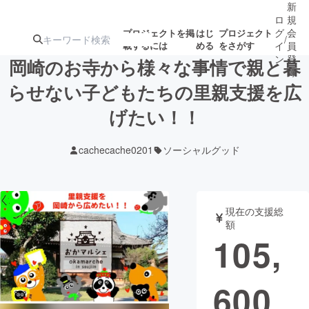
新
ロ
規
グ
会
プロジェクトを掲
はじ
プロジェクト
/
載するには
める
をさがす
イ
員
ン
登
岡崎のお寺から様々な事情で親と暮
録
らせない子どもたちの里親支援を広
げたい！！
人気のプロ
注目のリ
注目の新着プロ
募集終了が近いプ
もうすぐ公開
ジェクト
ターン
ジェクト
ロジェクト
されます
cachecache0201
ソーシャルグッド
アート・写真
音楽
現在の支援総
テクノロジー・ガジェット
ゲーム・サ
額
105,
映像・映画
書籍・雑誌
600
ビジネス・起業
チャレンジ