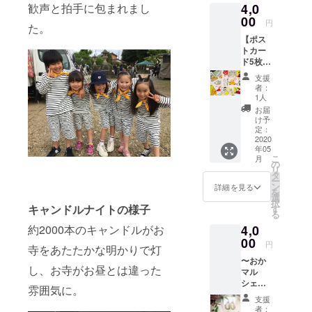
4,0
歓声と拍手に包まれまし
なのに
＊猫柄
の受取
目につ
00
＊くま
りとな
円
た。
くイニ
柄 柄は
りま
【ポス
シャル
お選び
す。 会
トカー
デザイ
頂けま
場まで
ド5枚＆
ンから
すが、
の交通
心を込
お好み
生地の
費は自
支援
めて作
をセレ
種類は
己負担
者：
成した
クト。
お任せ
1人
となり
メール
自分の
になり
ます。
お届
をお送
イニ
ます。
け予
当日お
りしま
シャル
定：
《おか
越し頂
す】 眺
2020
のトー
マル
けなく
年05
めてい
ト、つ
シェ受
なって
こ
月
るだけ
いつい
の
取り選
しまっ
リ
で心が
毎日使
タ
択の
た場合
ー
ほっこ
いたく
ン
方》
詳細を見る
はメー
を
り温ま
なっ
選
2020.5.
ルにて
択
るイラ
キャンドルナイトの様子
ちゃい
す
3(日)愛
ご相談
る
ストば
ます！
知県岡
くださ
約2000本のキャンドルがお
4,0
かりで
プレゼ
崎市の
い。
す。 疲
00
ントに
総持院
円
寺をあたたかな明かりで灯
れた時
も最適
で行わ
〜おか
にも思
です。
れるお
し、お寺がお昼とは違った
マル
わず笑
トート
かマル
シェ出
顔にし
のサイ
シェで
雰囲気に。
店者さ
てくれ
ズはＡ4
の受取
支援
まよ
ます！
サイズ
りとな
者：