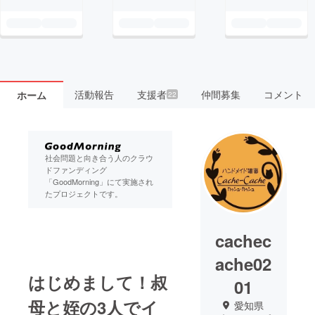
活動報告
支援者
仲間募集
コメント
ホーム
22
社会問題と向き合う人のクラウ
ドファンディング
「GoodMorning」にて実施され
たプロジェクトです。
cachec
ache02
はじめまして！叔
01
母と姪の3人でイ
愛知県