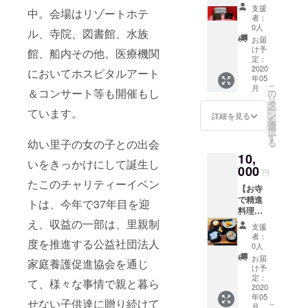
す。
店者さ
然採蜜
お持ち
は、イ
支援
中。会場はリゾートホテ
まよ
は、手
帰りい
者：
ベント
り〜
を加え
ただけ
0人
で使う
ル、寺院、図書館、水族
87cotto
ること
ます ※
お届
キャン
【シン
なくそ
場所は
け予
館、船内その他。医療機関
ドルの
プルで
のまま
定：
岡崎市
お渡し
使いや
2020
瓶詰め
においてホスピタルアート
矢作近
は出来
年05
すい革
してお
郊 ※日
ません
こ
月
財布＆
＆コンサート等も開催もし
りま
の
程は後
が、グ
リ
心を込
す。 そ
タ
日支援
ラデー
ー
ています。
めて作
の年に
ン
者の方
詳細を見る
ション
を
成した
しか味
選
と調整
キャン
択
お礼の
わえな
す
して決
ドルと
幼い里子の女の子との出会
る
メー
い、
定致し
球体
10,
ル】 す
様々な
ます。
いをきっかけにして誕生し
キャン
べて本
000
花の蜜
※教室ま
円
ドルの
革で
を お届
での交
たこのチャリティーイベン
み郵送
【お寺
す！ 3
けいた
通費は
可能で
で精進
つの中
トは、今年で37年目を迎
しま
自己負
す。
料理体
からお
す。貴
担とな
メール
験＆心
え、収益の一部は、里親制
好きな
重な蜂
りま
支援
にてご
を込め
ものを
蜜で
す。
者：
相談く
度を推進する公益社団法人
て作成
お選び
す。 蜂
0人
※有効期
ださ
したお
いただ
の運ん
限につ
お届
い。 会
家庭養護促進協会を通じ
礼の
けま
できた
け予
いて
場まで
メー
す。
定：
その年
（2020
て、様々な事情で親と暮ら
の交通
ル】 住
2020
1 L字
にしか
年5月〜
費は自
年05
職によ
型長財
味わえ
せない子供達に贈り続けて
2020年
己負担
こ
月