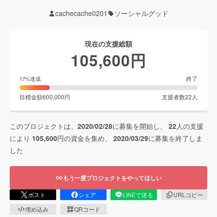
cachecache0201
ソーシャルグッド
現在の支援総額
105,600
円
終了
17
%達成
目標金額
600,000
円
支援者数
22
人
このプロジェクトは、
2020/02/28
に募集を開始し、
22
人の支援
により
105,600
円の資金を集め、
2020/03/29
に募集を終了しま
した
もう一度プロジェクトをやってほしい
ポスト
シェア
LINEで送る
URLコピー
埋め込み
QRコード