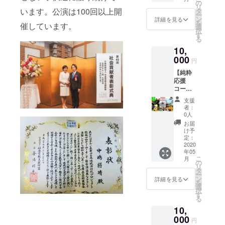
る精進
布 少し
の
ない味
12月）
となり
リ
料理を
います。公演は100回以上開
大きめ
タ
を楽し
ます。
ー
体験し
でスマ
ン
んでみ
詳細を見る
当日来
を
催しています。
て頂き
ホや通
選
てはい
られな
択
ます。
帳も入
す
かがで
くなっ
る
日常か
ります
しょう
た場合
10,
ら離れ
スマー
か？
はメー
て、お
000
トに
《おか
円
ルにて
寺で精
使って
マル
ご相談
【純粋
進料理
いただ
シェ受
くださ
応援
を頂き
きたい
取り選
い。
コー
ながら
ので
択の
ス・感
心も体
カード
方》
支援
謝を込
もスッ
入れは
2020.5.
者：
めて作
キリ！
少なめ
0人
3(日)愛
成した
※作る料
です サ
知県岡
お届
お礼の
理は住
イズ
け予
崎市の
メー
職のお
定：
20×12
総持院
ル】 お
2020
任せで
2 L字
で行わ
年05
礼の
す。 写
型ミニ
れるお
こ
月
メール
真の料
の
財布 小
かマル
リ
をお届
理は、
タ
さいけ
シェで
ー
けしま
ご飯 け
ン
ど小銭
詳細を見る
の受取
を
す。 こ
んちん
選
もお札
りとな
択
のコー
汁 高野
す
もカー
りま
る
スはリ
豆腐の
ドも入
す。 会
10,
ターン
オラン
ります
場まで
費用(製
000
ダ煮 ゆ
小さな
の交通
円