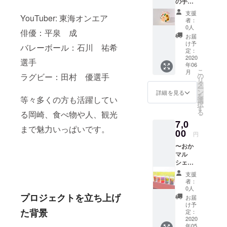
の手作
どんな
ベント
りキャ
服にも
内にて
支援
YouTuber: 東海オンエア
ンドル⭐︎
合い、
者：
お渡し
【赤
長くご
0人
しま
俳優：平泉 成
ちゃん
使用し
お届
す。 当
メモリ
て頂け
け予
日お越
バレーボール：石川 祐希
アル
ます！
定：
し頂け
キャン
2020
種類 4
選手
なかっ
年06
ドル&心
種(A〜
た場合
こ
月
を込め
D) 色味
の
ラグビー：田村 優選手
は、イ
リ
て作成
1色 サ
タ
ベント
ー
したお
イズ L
ン
詳細を見る
で使う
を
礼の
等々多くの方も活躍してい
〜53cm
選
キャン
択
メール
その他
す
ドルの
る
る岡崎、食べ物や人、観光
をお送
のサイ
お渡し
7,0
りしま
ズ(S〜
は出来
まで魅力いっぱいです。
す】 〜
00
46cm
円
ません
出産・
Ｍ〜
が、グ
〜おか
命名・
49cm)
ラデー
マル
誕生日
がござ
ション
シェ出
などの
います
キャン
店者さ
お祝い
が、値
支援
ドルの
まよ
に〜 ま
段が違
者：
み郵送
り〜
んまる
うため
0人
可能で
triple
キャン
プロジェクトを立ち上げ
他のリ
お届
す。
eight
ドルに
ターン
け予
メール
(トリプ
た背景
赤ちゃ
定：
からの
にてご
ルエイ
2020
んの可
選択と
相談く
年05