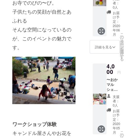
まよ
お寺でのびの〜び。
す。 つ
マル
ズ:5㎝
者：
り〜
けてい
シェ受
0人
×9.5㎝
子供たちの笑顔が自然とあ
divana
るだけ
取り選
色はお
お届
【つま
で華や
択の
け予
任せで
ふれる
み細工
かな気
定：
方》
す。
の帯留
2020
持ちに
2020.5.
【2020.
そんな空間になっているの
年06
＆心を
してく
3(日)愛
5.3(日)
こ
月
込めて
れま
の
知県岡
が、このイベントの魅力で
愛知県
リ
作成し
す！ •黄
タ
崎市の
岡崎市
ー
たお礼
色 •白 •
す。
ン
総持院
詳細を見る
の総持
を
のメー
黒 •ベー
選
で行わ
院で行
択
ル】
ジュ 4
す
れるお
われる
る
divana
色から
かマル
イベン
4,0
さんら
お選び
シェで
ト内に
しいシ
00
頂けま
の受取
てお渡
円
ンプル
す。 ○
りとな
ししま
〜おか
で大人
中の飾
りま
す。】
マル
可愛い
りは変
す。 会
当日お
シェ出
デザイ
わる場
場まで
越し頂
店者さ
ンの帯
合があ
の交通
けな
支援
まよ
留め。
りま
費は自
者：
かった
り〜
思わず
す。 ○
0人
己負担
場合
Lima♡
着物を
ピアス
となり
お届
は、お
COCO
着る機
に変更
け予
ます。
渡しは
【よご
会が増
定：
も可能
当日お
出来ま
ワークショップ体験
れない
2020
えちゃ
です。
越し頂
せん。
年05
パステ
いそ
《おか
けな
会場ま
キャンドル屋さんやお花を
こ
月
ル手
う！ 花
の
マル
かった
での交
リ