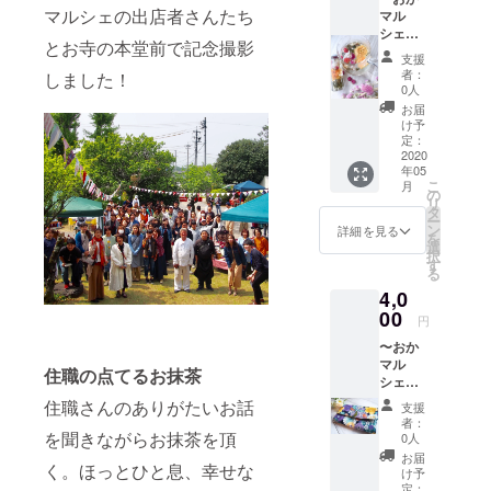
た浅漬
出作り
《おか
た場合
マルシェの出店者さんたち
マル
けの販
はいか
マル
はメー
シェ出
売で
がです
シェ受
ルにて
と
お寺の本堂前で記念撮影
店者さ
す。国
か？
取り選
ご相談
支援
まよ
産原
とって
択の
者：
しました！
くださ
り〜
料、純
も素敵
0人
方》
い。
Beauty
水、海
なアー
2020.5.
お届
Herb
塩と岩
トに変
け予
3(日)愛
clover
塩の特
定：
身で
知県岡
【ハー
2020
製塩を
す！ ★
崎市の
年05
ブ
使用し
インス
総持院
こ
月
ティー
て保存
の
トラク
で行わ
リ
＆心を
料・着
タ
ターお
れるお
ー
込めて
色料は
ン
まかせ
詳細を見る
かマル
を
作成し
一切使
選
仕上げ
シェで
択
たお礼
用しな
す
★母の
の受取
る
のメー
い体に
日手形
りとな
4,0
ル】 ミ
優しく
アート
りま
ンネで1
00
美味し
プレゼ
す。 会
円
位を受
い浅漬
ント
場まで
〜おか
賞、ま
けで
※2020.5
の交通
マル
たJewel
す。商
.3(日)愛
住職の点てるお抹茶
費は自
シェ出
JAPAN
品展示
知県岡
己負担
店者さ
の公式
は保冷
住職さんのありがたいお話
崎市総
となり
支援
まよ
飲料の
剤を使
持院で
者：
ます。
り〜
を聞きながらお抹茶を頂
ハーブ
用し、
0人
行われ
当日お
king &
ティー
食品衛
るおか
お届
越し頂
く。ほっとひと息、幸せな
COA
をお楽
生を遵
け予
マル
けなく
【手作
しみい
定：