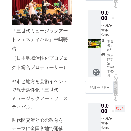
吹き消
択
心を込
はお任
す
キャン
すとき
る
めて作
せで
ドルサ
の、 願
9,0
成した
す。 グ
イズ: 8
いや想
お礼の
00
ラデー
㎝×7.5
円
いが届
メー
ション
㎝ キャ
くよう
〜おか
ル】 自
キャン
ンドル
にひと
『三世代ミュージックアー
マル
分のお
ドルサ
ナイト
つひと
シェ出
気に入
イズ:7.5
用:サイ
つ丁寧
トフェスティバル』中嶋
店者さ
りを是
將
㎝×11.5
ズ5㎝
支援
に仕上
まよ
非、手
㎝ 球体
×9.5㎝
者：
げてい
り〜 生
に入れ
晴
キャン
0人
【2020.
ます。
はちみ
てみて
ドルサ
5.3(日)
お届
名前や
つ屋さ
下さ
（日本地域活性化プロジェ
イズ:8
け予
愛知県
日付や
んハ
い！ 内
定：
㎝×7.5
岡崎市
描いて
ニープ
2020
容：フ
クト総合プロデューサー）
㎝
の総持
ほしい
年05
リンス
ランス
院で行
こ
デザイ
月
【天然
式アロ
の
われる
リ
ンなど
都市と地方を芸術イベント
非加熱
マテラ
タ
イベン
ー
ご支援
生はち
ピーと
ン
詳細を見る
ト内に
で観光活性化『三世代
を
後、ご
みつ1個
は 実
選
て受取
択
相談に
＆心を
習：ア
す
りとな
ミュージックアートフェス
る
のりま
込めて
ロマス
りま
す♪ サ
9,0
作成し
プレー
ティバル』
す。】
イズ8㎝
残り3
たお礼
00
＆オイ
当日お
円
×7.5㎝
のメー
ル作り
越し頂
郵送で
〜おか
ル】 私
世代間交流と心の教育を
30ミリ
けな
お届け
マル
たちが
のスプ
かった
しま
テーマに全国各地で開催
シェ出
作る天
レーを
場合