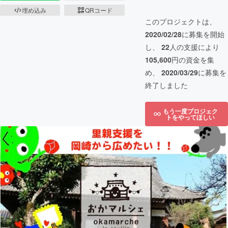
埋め込み
QRコード
このプロジェクトは、
2020/02/28
に募集を開始
し、
22
人の支援により
105,600
円の資金を集
め、
2020/03/29
に募集を
終了しました
もう一度プロジェク
トをやってほしい