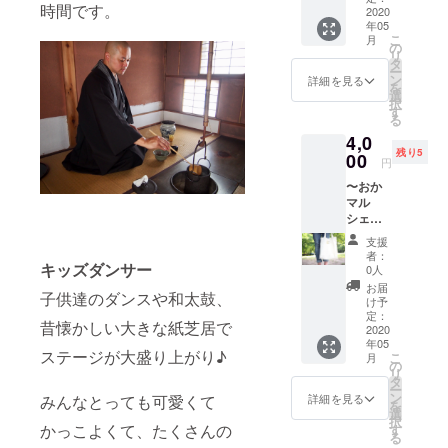
守して
シェの
なって
時間です。
りカー
2020
ただけ
行いま
会場で
しまっ
年05
ドケー
ます。
す。 ○
体験を
た場合
こ
月
ス＆心
美味し
の
どの浅
提供し
はメー
リ
を込め
いハー
タ
漬けが
ます。
ルにて
ー
て作成
ブ
ン
届くか
詳細を見る
当日お
ご相談
を
してお
ティー
選
は 届い
越し頂
くださ
択
礼の
で、癒
す
てから
けな
い。
る
メー
しの
のお楽
かった
4,0
ル】 想
ティー
しみで
場合
残り5
像以上
00
タイム
す！
は、別
円
にカー
を楽し
日への
〜おか
ドが収
んで下
振替は
マル
納出
さいね
出来ま
シェ出
来、
♩ 《お
せん。
店者さ
とって
かマル
会場ま
支援
まよ
も便利
シェ受
者：
での交
り〜
キッズダンサー
なアイ
取り選
0人
通費は
spinach
テムで
択の
お届
自己負
子供達のダンスや和太鼓、
【刺
す！ 老
方》
け予
担とな
しゅう
若男女
定：
2020.5.
りま
昔懐かしい大きな紙芝居で
トート&
2020
問わ
3(日)愛
す。
年05
心を込
ず、ご
知県岡
ステージが大盛り上がり♪
こ
月
めて作
使用頂
の
崎市の
リ
成した
けるデ
タ
総持院
ー
お礼の
ザイン
ン
で行わ
詳細を見る
みんなとっても可愛くて
を
メー
です。
選
れるお
択
ル】 シ
＊和柄
かっこよくて、たくさんの
す
かマル
る
ンプル
＊無地
シェで