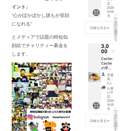
で一緒
ト。 名
定：
た場合
イント
』
に灯せ
2020
札はお
は、提
年05
るキャ
洋服や
供は出
“心がぽかぽかし誰もが笑顔
こ
月
ンドル1
お帽
の
来ませ
リ
個＆心
子・カ
タ
になれる”
ん。 会
ー
を込め
バンな
ン
場まで
詳細を見る
を
て作成
どに付
選
の交通
択
したお
とメディアで話題の時短似
けて。
す
費は自
る
礼の
あなた
己負担
顔絵でチャリティー募金を
3,0
メール
だけの
となり
をお送
00
オリジ
ます。
円
します。
りしま
ナルを
Cache-
す】
楽しん
Cache
キャン
で下さ
の手作
ドルナ
いね。
りアク
イトに
種類 お
支援
リルた
参加す
顔デザ
者：
わし⭐︎
ること
イン20
0人
【アク
ができ
種 色味
お届
リルた
ます！
8種 (赤
け予
わし3個
見て楽
定：
ピンク
セット&
2020
しむ＆
オレン
年05
心を込
灯して
ジ 黄色
こ
月
めて作
楽しめ
の
黄緑 緑
リ
成した
る ここ
タ
青 キャ
ー
お礼の
でしか
ン
メル) の
詳細を見る
を
メール
提供し
選
中から
択
をお送
ない特
す
お選び