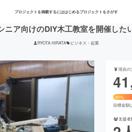
プロジェクトを掲載するには
はじめる
プロジェクトをさがす
シニア向けのDIY木工教室を開催した
RYOTA HIRATA
ビジネス・起業
注目のリターン
注目の新着プロジェクト
募集終了が近いプロジェクト
も
現在の
音楽
舞台・パフォーマンス
41
ゲーム・サービス開発
フード・飲食店
41%
書籍・雑誌出版
アニメ・漫画
目標金額は1
支援者
チャレンジ
ビューティー・ヘルスケ
2