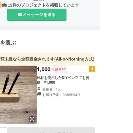
他に2件のプロジェクトを掲載しています
メッセージを送る
を選ぶ
金額未達なら全額返金されます
(All-or-Nothing方式)
1,000
円
残り
20
桧材を使用したDIYペン立てを提
供 ¥1,000
支援者：1人
お届け予定：2020年03月