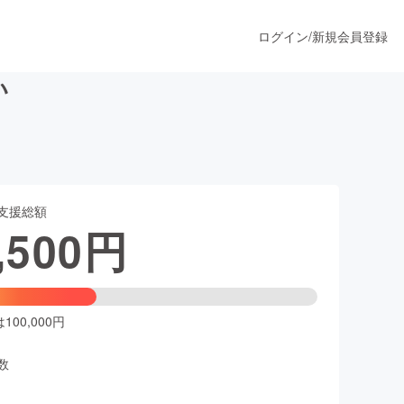
ログイン
/
新規会員登録
い
うすぐ公開されます
支援総額
プロダクト
,500
円
ファッション
スポーツ
00,000円
数
ア
ソーシャルグッド
人