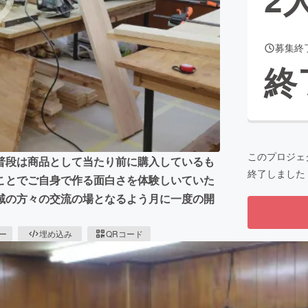
募集終
CAMPFIRE for Social Good
CAMPFIRE Creation
終
CAMPFIREふるさと納税
machi-ya
コミュニティ
このプロジェ
普段は商品として当たり前に購入しているも
終了しました
ことでご自身で作る面白さを体験しいていた
域の方々の交流の場となるよう月に一度の開
ピー
埋め込み
QRコード