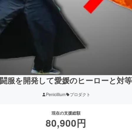
闘服を開発して愛媛のヒーローと対
Penicillium
プロダクト
現在の支援総額
80,900
円