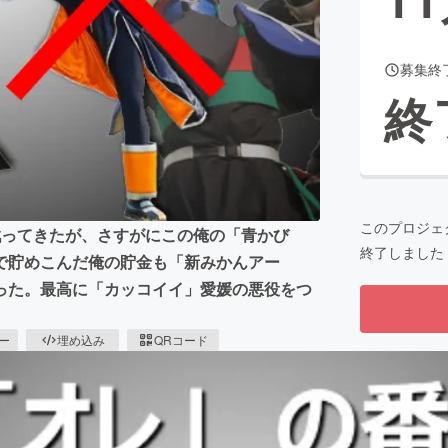
募集終
CAMPFIRE for Social Good
CAMPFIRE Creation
終
CAMPFIREふるさと納税
machi-ya
コミュニティ
このプロジェ
戦ってきたが、さすがにこの俺の「青かび
終了しました
で貯めこんだ俺の貯金も「新みかんアー
った。最高に「カッコイイ」愛媛の悪役をつ
ピー
埋め込み
QRコード