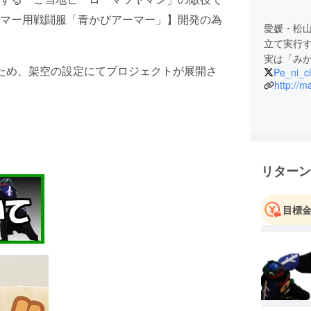
マー用戦闘服「青かびアーマー」】開発の為
愛媛・松
立て実行
実は「み
ため、架空の設定にてプロジェクトが展開さ
Pe_ni_ci
http://m
リターン
目標