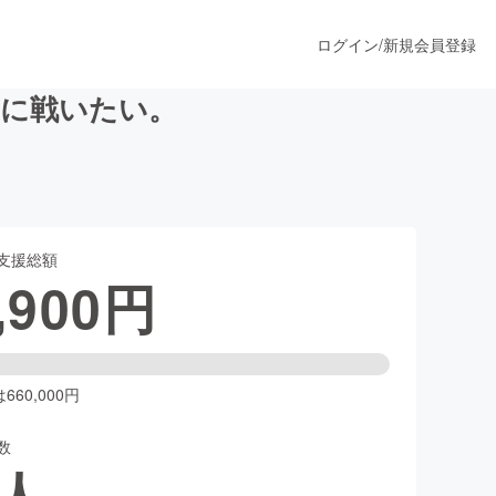
ログイン
/
新規会員登録
等に戦いたい。
うすぐ公開されます
支援総額
プロダクト
,900
円
ファッション
スポーツ
60,000円
数
ア
ソーシャルグッド
人