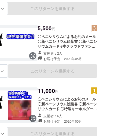
このリターンを選択する
る
5,500
円
〇ペニシリウムによるお礼のメール
〇新ペニシリウム絵葉書 〇新ペニシ
リウムカード ※本クラウドファン
ディング限定グッズです。
支援者：2人
お届け予定：2020年05月
このリターンを選択する
る
11,000
円
〇ペニシリウムによるお礼のメール
〇新ペニシリウム絵葉書 〇新ペニシ
リウムカード 〇特製キーホルダー ※
本クラウドファンディング限定グッ
支援者：6人
ズです。
お届け予定：2020年05月
このリターンを選択する
る