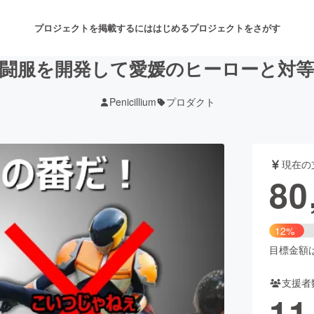
プロジェクトを掲載するには
はじめる
プロジェクトをさがす
闘服を開発して愛媛のヒーローと対
Penicillium
プロダクト
注目のリターン
注目の新着プロジェクト
募集終了が近いプロジェクト
も
現在の
音楽
舞台・パフォーマンス
80
ゲーム・サービス開発
フード・飲食店
12%
書籍・雑誌出版
アニメ・漫画
目標金額は6
支援者
チャレンジ
ビューティー・ヘルスケ
11