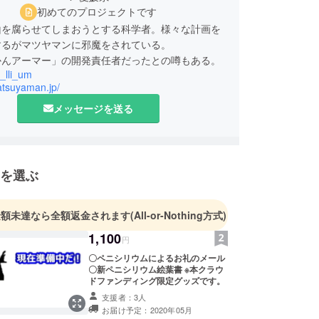
初めてのプロジェクトです
山を腐らせてしまおうとする科学者。様々な計画を
するがマツヤマンに邪魔をされている。
かんアーマー」の開発責任者だったとの噂もある。
_lli_um
atsuyaman.jp/
メッセージを送る
を選ぶ
金額未達なら全額返金されます
(All-or-Nothing方式)
1,100
円
〇ペニシリウムによるお礼のメール
〇新ペニシリウム絵葉書 ※本クラウ
ドファンディング限定グッズです。
支援者：3人
お届け予定：2020年05月