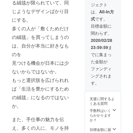
りま
開拓を
施日・
る絨毯が限られていて、同
ジェクト
す。
考えた
内容の
り 手織
じようなデザインばかり目
すり合
は、
All-In方
り絨毯
わせ、5
式
です。
にする。
を広め
月以降
る仲間
にて
目標金額に
多くの人が「敷くためだけ
とし
パー
関わらず、
て、企
ティー
の絨毯」を買ってしまうの
画チー
実施
2020/02/28
ムの一
は、自分が本当に好きなも
23:59:59
ま
員に
なって
のを
でに集まっ
もらい
た金額が
ます。
見つける機会が日本には少
有効期
ファンディ
ないからではないか。
間：
ングされま
2020年
もっと選択肢を広げられれ
12月ま
す。
で 進行
ば「生活を豊かにするため
方法：4
月にテ
の絨毯」になるのではない
支援に関するよ
レビ会
くある質問
議また
か。
はオフ
手数料はいく
会にて
らかかります
また、手仕事の魅力を伝
顔合わ
か？
せと今
え、多くの人に、モノを持
後の活
目標金額に届