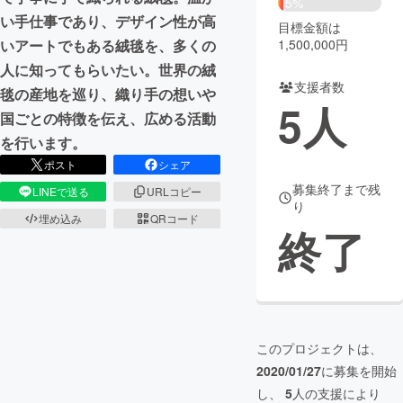
5%
い手仕事であり、デザイン性が高
目標金額は
まちづくり・地域活性化
1,500,000円
いアートでもある絨毯を、多くの
人に知ってもらいたい。世界の絨
支援者数
CAMPFIRE for Social Good
CAMPFIRE Creation
毯の産地を巡り、織り手の想いや
5
人
CAMPFIREふるさと納税
machi-ya
コミュニティ
国ごとの特徴を伝え、広める活動
を行います。
ポスト
シェア
募集終了まで残
LINEで送る
URLコピー
り
埋め込み
QRコード
終了
このプロジェクトは、
2020/01/27
に募集を開始
し、
5
人の支援により