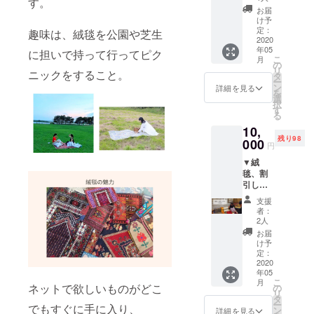
す。
展示会
お届
前のレ
け予
セプ
定：
趣味は、絨毯を公園や芝生
ション
2020
年05
パー
に担いで持って行ってピク
こ
月
ティー
の
リ
ニックをすること。
にご招
タ
ー
待しま
ン
詳細を見る
を
す。
選
択
（絨毯
す
る
の上で
10,
ティー
残り98
パー
000
円
ティー
▼絨
を予定
毯、割
してい
引しま
ま
す 買い
す。）
支援
付けて
※展示会
者：
きた絨
は5月
2人
毯をご
頃、都
お届
購入い
内にて
け予
ただく
開催を
定：
際に使
2020
予定し
年05
える、
ていま
こ
月
5000円
ネットで欲しいものがどこ
す
の
リ
分の割
タ
ー
でもすぐに手に入り、
引券を
ン
詳細を見る