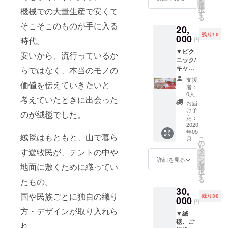
を
お送り
選
択
機械での大量生産で安くて
しま
す
る
す。 ＋
そこそこのものが手に入る
20,
日本に
残り10
帰国
000
時代。
円
後、展
▼ピク
示会前
安いから、流行っているか
ニック/
のレセ
キャン
らではなく、本当のモノの
プショ
プのス
ンパー
支援
価値を伝えていきたいと
タイリ
ティー
者：
ングを
にご招
0人
考えていたときに出会った
しま
待しま
お届
す。
す。 ※
け予
のが絨毯でした。
キャン
割引券
定：
プ場、
2020
の有効
年05
森の中
期限：
絨毯はもともと、山で暮ら
こ
月
など
2021/12
の
リ
で、絨
/31 ※使
す遊牧民が、テントの中や
タ
ー
毯を敷
える：
ン
詳細を見る
を
地面に敷くために織ってい
き詰め
日本で
選
択
て行う
の展示
す
る
たもの。
中東ス
販売の
30,
タイル
際、ま
国や民族ごとに独自の織り
残り30
の空間
000
たは個
円
づくり
人オー
方・デザインが取り入れら
▼絨
を行い
ダーを
毯、ご
ます。
いただ
れ