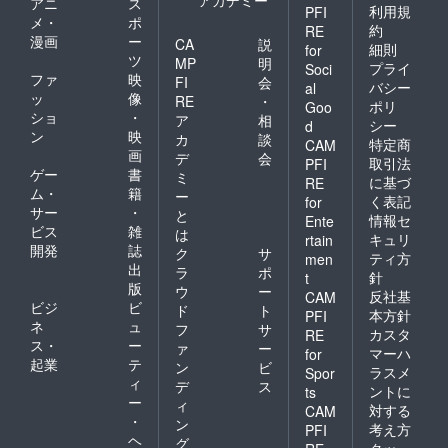
アニ
ス
利用規
PFI
メ・
ポ
約
RE
漫画
ー
CA
説
細則
for
ツ
MP
明
プライ
Soci
ファ
映
FI
会
バシー
al
ッ
像
RE
・
ポリ
Goo
ショ
・
ア
相
シー
d
ン
映
カ
談
特定商
CAM
画
デ
会
取引法
PFI
ゲー
書
ミ
に基づ
RE
ム・
籍
ー
く表記
for
サー
・
と
情報セ
Ente
ビス
雑
は
キュリ
rtain
開発
誌
ク
サ
ティ方
men
出
ラ
ポ
針
t
版
ウ
ー
反社基
CAM
ビジ
ビ
ド
ト
本方針
PFI
ネ
ュ
フ
サ
カスタ
RE
ス・
ー
ァ
ー
マーハ
for
起業
テ
ン
ビ
ラスメ
Spor
ィ
デ
ス
ントに
ts
ー
ィ
対する
CAM
・
ン
考え方
PFI
ヘ
グ
クッ