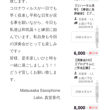
致します。
前をご記入くだ
【リハーサル見
さい。
コロナウィルスが一日でも
学】【事前に良
席確保】【プロ
早く収束し平和な日常が戻
グラムにご芳名
支援者：1人
記載】 ・本番前
る事を願いながら、今日も
お届け予定：
の楽しいリハー
こ
2020年05月
私達は和気藹々と練習に励
の
サル（ゲネプ
リ
タ
ロ）をご見学頂
ー
んでいます。私自身も今回
ン
けます。（11
詳細を見る
を
選
時〜1時間程度の
択
の演奏会がとっても楽しみ
す
予定) ・コンサー
る
ト当日、良席を
です♫
6,000
予め確保させて
円
残り19
頂きます。 ・希
皆様、是非楽しいひと時を
【演奏会CD】
望者のみ、プロ
【プログラムに
一緒に過ごしましょう！！
グラムにご芳名
ご芳名記載】 ・
を記載させて頂
どうぞ宜しくお願い致しま
本番の演奏の録
きます。 ※支援
支援者：1人
音をご提供いた
時、必ず備考欄
お届け予定：
す。
します。 ※録音
にご希望のお名
こ
2020年06月
の
はホールマイク
前をご記入くだ
リ
タ
を使用した簡易
さい。
ー
Matsusaka Saxophone
ン
録音になりま
詳細を見る
を
選
す。 ※司会など
Labo. 真室香代
択
す
はカットした上
る
で、80分以内に
8,000
収まるように
円
残り10