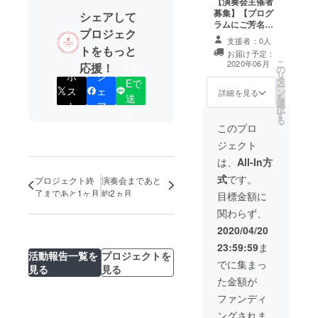
【演奏会主催者
の予定です。 ・
募集】【プログ
希望者のみ、プ
シェアして
ラムにご芳名記
ログラムにご芳
プロジェク
載】 ・演奏会主
名を記載させて
支援者：0人
催者となり、演
頂きます。 ※支
トをもっと
お届け予定：
奏会を開催しま
援時、必ず備考
こ
2020年06月
応援！
LIN
の
せんか？ ※会場
欄にご希望のお
リ
ポ
シ
タ
代、演奏会にか
Eで
名前をご記入く
ー
ス
ェ
ン
かる諸経費及び
詳細を見る
ださい。
送
を
選
松阪駅からの交
ト
ア
択
る
す
通費を別途申し
る
受けます。 ※２
このプロ
時間程度のプロ
ジェクト
グラムの予定で
す。 ※日時要相
は、
All-In方
談。 ・希望者の
式
です。
プロジェクト終
演奏会まであと
み、プログラム
了まであと1ヶ月
約2ヵ月
にご芳名を記載
目標金額に
させて頂きま
関わらず、
す。 ※支援時、
必ず備考欄にご
2020/04/20
希望のお名前を
23:59:59
ま
ご記入くださ
活動報告一覧を
プロジェクトを
い。
でに集まっ
見る
見る
た金額が
ファンディ
ングされま