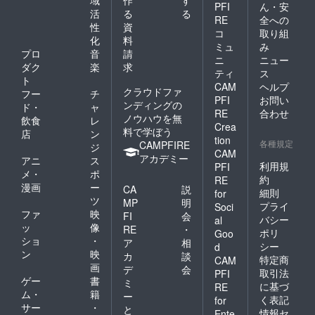
域
作
す
PFI
ん・安
活
る
る
RE
全への
性
資
コ
取り組
化
料
ミュ
み
プロ
音
請
ニ
ニュー
ダク
楽
求
ティ
ス
ト
CAM
ヘルプ
クラウドファ
フー
チ
PFI
お問い
ンディングの
ド・
ャ
RE
合わせ
ノウハウを無
飲食
レ
Crea
料で学ぼう
店
ン
tion
各種規定
CAMPFIRE
ジ
CAM
アカデミー
アニ
ス
利用規
PFI
メ・
ポ
約
RE
漫画
ー
CA
説
細則
for
ツ
MP
明
プライ
Soci
ファ
映
FI
会
バシー
al
ッ
像
RE
・
ポリ
Goo
ショ
・
ア
相
シー
d
ン
映
カ
談
特定商
CAM
画
デ
会
取引法
PFI
ゲー
書
ミ
に基づ
RE
ム・
籍
ー
く表記
for
サー
・
と
情報セ
Ente