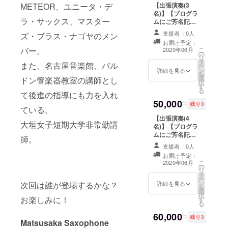
METEOR、ユニータ・デ
【出張演奏(3
す。 ・希望者の
名)】【プログラ
み、プログラム
ラ・サックス、マスター
ムにご芳名記
にご芳名を記載
載】 ・演奏者の
させて頂きま
支援者：0人
ズ・ブラス・ナゴヤのメン
うち３名がご希
す。 ※支援時、
お届け予定：
望の場所まで出
必ず備考欄にご
バー。
こ
2020年06月
の
張演奏を行いま
希望のお名前を
リ
タ
す。 ※会場代及
ご記入くださ
また、名古屋音楽館、バル
ー
ン
び松阪駅からの
詳細を見る
い。
を
選
交通費を別途申
ドン管楽器教室の講師とし
択
す
し受けます。 ※
る
て後進の指導にも力を入れ
日時要相談。 ※
50,000
約１時間のプロ
円
残り3
ている。
グラムの予定で
【出張演奏(4
す。 ・希望者の
大垣女子短期大学非常勤講
名)】【プログラ
み、プログラム
ムにご芳名記
にご芳名を記載
師。
載】 ・演奏者の
させて頂きま
支援者：0人
うち４名がご希
す。 ※支援時、
お届け予定：
望の場所まで出
必ず備考欄にご
こ
2020年06月
の
張演奏を行いま
希望のお名前を
リ
タ
す。 ※会場代及
ご記入くださ
ー
ン
び松阪駅からの
詳細を見る
次回は誰が登場するかな？
い。
を
選
交通費を別途申
択
お楽しみに！
す
し受けます。 ※
る
日時要相談。 ※
60,000
約１時間のプロ
円
残り3
Matsusaka Saxophone
グラムの予定で