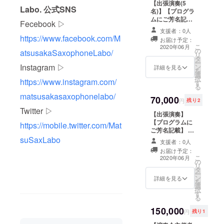
【出張演奏(5
す。 ・希望者の
Labo. 公式SNS
名)】【プログラ
み、プログラム
ムにご芳名記
にご芳名を記載
Fecebook ▷
載】 ・演奏者の
させて頂きま
支援者：0人
うち５名がご希
す。 ※支援時、
https://www.facebook.com/M
お届け予定：
望の場所まで出
必ず備考欄にご
こ
2020年06月
の
張演奏を行いま
atsusakaSaxophoneLabo/
希望のお名前を
リ
タ
す。 ※会場代及
ご記入くださ
ー
Instagram ▷
ン
び松阪駅からの
詳細を見る
い。
を
選
交通費を別途申
択
https://www.instagram.com/
す
し受けます。 ※
る
日時要相談。 ※
matsusakasaxophonelabo/
70,000
約１時間のプロ
円
残り2
グラムの予定で
Twitter ▷
【出張演奏】
す。 ・希望者の
【プログラムに
み、プログラム
https://mobile.twitter.com/Mat
ご芳名記載】 ・
にご芳名を記載
今回のコンサー
suSaxLabo
させて頂きま
支援者：0人
トの出演者の全
す。 ※支援時、
お届け予定：
員がご希望の場
必ず備考欄にご
こ
2020年06月
の
所まで出張演奏
希望のお名前を
リ
タ
を行います。 ※
ご記入くださ
ー
ン
会場代及び松阪
詳細を見る
い。
を
選
駅からの交通費
択
す
を別途申し受け
る
ます。 ※日時要
150,000
相談。 ※約１時
円
残り1
間のプログラム