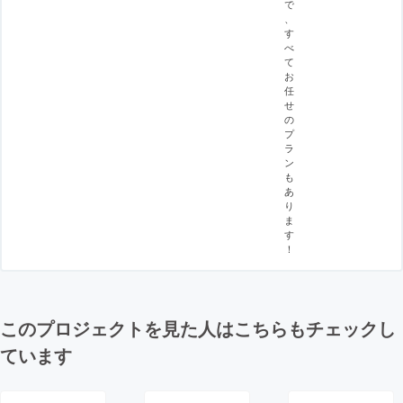
で
、
す
べ
て
お
任
せ
の
プ
ラ
ン
も
あ
り
ま
す
！
このプロジェクトを見た人はこちらもチェックし
ています