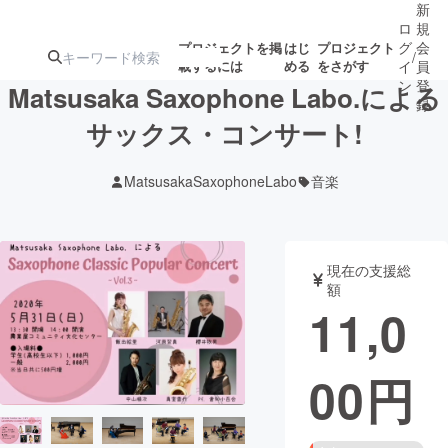
新
ロ
規
グ
会
プロジェクトを掲
はじ
プロジェクト
/
載するには
める
をさがす
イ
員
ン
登
Matsusaka Saxophone Labo.による
録
サックス・コンサート!
人気のプロ
注目のリ
注目の新着プロ
募集終了が近いプ
もうすぐ公開
MatsusakaSaxophoneLabo
音楽
ジェクト
ターン
ジェクト
ロジェクト
されます
アート・写真
音楽
現在の支援総
額
11,0
テクノロジー・ガジェット
ゲーム・サ
00
円
映像・映画
書籍・雑誌
ビジネス・起業
チャレンジ