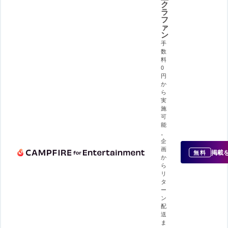
ク
ラ
フ
ァ
ン
手
数
料
0
円
か
ら
実
施
可
能
。
企
画
掲載
無料
か
ら
リ
タ
ー
ン
配
送
ま