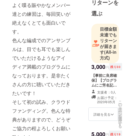
リターンを
よく喋る賑やかなメンバー
ての方々に
楽しめる音
選ぶ
達との練習は、毎回笑いが
楽を。
絶えなくとても面白いで
Enjoy!Saxop
目標金額
す。
hone♪
未達でも
色んな編成でのアンサンブ
リターン
が届きま
ルは、目でも耳でも楽しん
す
(All-in
でいただけるようなアイ
方式)
3,000
ディア満載のプログラムに
円
残り30
なっております。是非たく
【事前に良席確
保】【プログラ
さんの方に聴いていただき
ムにご芳名記
載】 ・コンサー
たいです！
支援者：0人
ト当日、良席を
お届け予定：
予め確保させて
そして初の試み、クラウド
こ
2020年05月
の
頂きます。 ・希
リ
タ
望のみ、プログ
ファンディング。色んな特
ー
ン
ラムにご芳名を
詳細を見る
を
典がありますので、どうぞ
選
記載させて頂き
択
す
ます。 ※支援
る
ご協力の程よろしくお願い
時、必ず備考欄
5,000
にご希望のお名
円
残り19