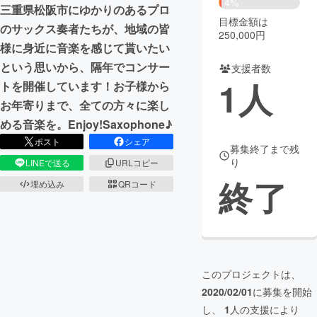
4%
三重県松阪市にゆかりのあるプロ
目標金額は
まちづくり・地域活性化
のサックス奏者たちが、地域の皆
250,000円
様に身近に音楽を感じて貰いたい
という思いから、隔年でコンサー
支援者数
CAMPFIRE for Social Good
CAMPFIRE Creation
1
人
トを開催しています！お子様から
CAMPFIREふるさと納税
machi-ya
コミュニティ
お年寄りまで、全ての方々に楽し
める音楽を。Enjoy!Saxophone♪
ポスト
シェア
募集終了まで残
り
LINEで送る
URLコピー
終了
埋め込み
QRコード
このプロジェクトは、
2020/02/01
に募集を開始
し、
1
人の支援により