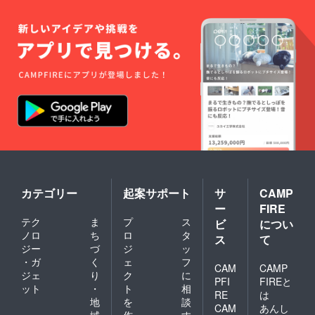
カテゴリー
起案サポート
サ
CAMP
ー
FIRE
テク
ま
プ
ス
ビ
につい
ノロ
ち
ロ
タ
ス
て
ジー
づ
ジ
ッ
・ガ
く
ェ
フ
CAM
CAMP
ジェ
り
ク
に
PFI
FIREと
ット
・
ト
相
RE
は
地
を
談
CAM
あんし