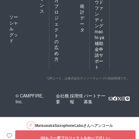
方
ウド
ン
プ
統
ファ
ス
ロ
計
ン
ソー
ジ
デ
ディ
シャ
ェ
ー
ング
ル
ク
タ
mac
グッ
ト
hi-ya
ド
の
補助
広
金申
め
請サ
方
ポー
ト
「QRコード」は株式会社デンソーウェーブの登録商標です。
© CAMPFIRE,
会社概
採用情
パートナー
Inc.
要
報
募集
MatsusakaSaxophoneLabo
さんへアンコール
もう一度プロジェクトをやってほしい