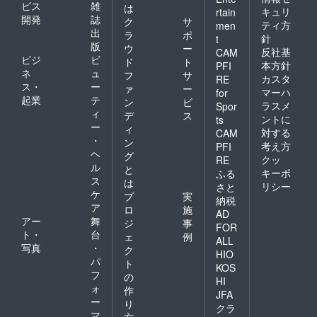
ビス
雑
は
キュリ
rtain
開発
誌
ク
サ
ティ方
men
出
ラ
ポ
針
t
版
ウ
ー
反社基
CAM
ビジ
ビ
ド
ト
本方針
PFI
ネ
ュ
フ
サ
カスタ
RE
ス・
ー
ァ
ー
マーハ
for
起業
テ
ン
ビ
ラスメ
Spor
ィ
デ
ス
ントに
ts
ー
ィ
対する
CAM
・
ン
考え方
PFI
ヘ
グ
クッ
RE
ル
と
キーポ
ふる
ス
は
リシー
さと
ケ
プ
実
納税
ア
ロ
施
AD
アー
舞
ジ
事
FOR
ト・
台
ェ
例
ALL
写真
・
ク
HIO
パ
ト
KOS
フ
の
HI
ォ
作
JFA
ー
り
クラ
マ