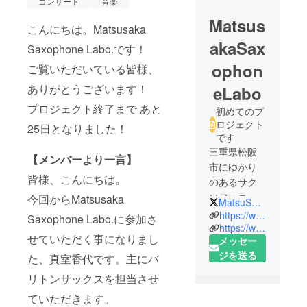
コンサート
音楽
Matsus
こんにちは。Matsusaka
akaSax
Saxophone Labo.です！
ophon
ご覧いただいている皆様、
ありがとうございます！
eLabo
プロジェクト終了まで あと
初めてのプ
ロジェクト
25日となりました！
です
三重県松阪
【メンバーより一言】
市にゆかり
皆様、こんにちは。
のあるサク
ソフォニス
今回からMatsusaka
MatsuSaxLabo
トたちが、
https://www.facebook.com/MatsusakaSaxophoneLabo/
Saxophone Labo.に参加さ
素敵な音楽
https://www.instagram.com/matsusakasaxophonelabo/
せていただく事になりまし
メッセー
をお届けす
ジを送る
るために集
た、真室香代です。主にバ
結。お子様
リトンサックスを担当させ
からお年寄
ていただきます。
りまで、全