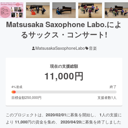
Matsusaka Saxophone Labo.によ
るサックス・コンサート!
MatsusakaSaxophoneLabo
音楽
現在の支援総額
11,000
円
終了
4
%達成
目標金額
250,000
円
支援者数
1
人
このプロジェクトは、
2020/02/01
に募集を開始し、
1
人の支援に
より
11,000
円の資金を集め、
2020/04/20
に募集を終了しました