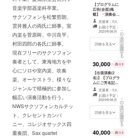
み、プログラム
【プログラムに
にご芳名を記載
音楽学部器楽科卒業。
広告(全面)掲
させて頂きま
載】 ・演奏会の
す。 ※支援時、
サクソフォンを松繁哲朗、
プログラムに広
必ず備考欄にご
支援者：0人
告を掲載させて
希望のお名前を
雲井雅人の両氏に師事。室
お届け予定：
頂きます。 ※A4
ご記入くださ
こ
2020年06月
の
内楽を菅原眸、中川良平、
サイズのプログ
い。
リ
タ
ラムの全面(A4
ー
村田四郎の各氏に師事。
ン
サイズ)になりま
詳細を見る
を
選
す。 ※プログラ
択
現在フリーのサクソフォン
す
ムをご希望の住
る
所へお送り致し
奏者として、東海地方を中
30,000
ます。
円
残り3
心にソロや室内楽、吹奏
【出張演奏(2
名)】【プログラ
楽、オーケストラ、様々な
ムにご芳名記
ジャンルで積極的に参加し
載】 ・演奏者の
支援者：0人
うち２名がご希
お届け予定：
幅広い演奏活動を行う。
望の場所まで出
こ
2020年06月
の
張演奏を行いま
リ
NWSサクソフォンカルテッ
タ
す。 ※会場代及
ー
ン
び松阪駅からの
詳細を見る
ト、クレセントカンパ
を
選
交通費を別途申
択
す
し受けます。 ※
ニー、コレジオサックス四
る
日時要相談。 ※
40,000
約１時間のプロ
重奏団、Sax quartet
円
残り3
グラムの予定で