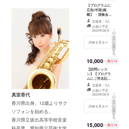
カット等の編集
【プログラムに
させて頂いた上
広告(半面)掲
でのご提供とな
載】 ・演奏会の
ります。 ・希望
プログラムに広
者のみ、プログ
支援者：0人
告を掲載させて
ラムにご芳名を
お届け予定：
頂きます。 ※A4
記載させて頂き
こ
2020年06月
の
サイズのプログ
ます。 ※支援
リ
タ
ラムの半面(A5
時、必ず備考欄
ー
ン
サイズ)になりま
詳細を見る
にご希望のお名
を
選
す。 ※プログラ
前をご記入くだ
択
す
ムをご希望の住
さい。
る
所へお送り致し
10,000
ます。
円
残り10
【訪問レッス
ン】【プログラ
ムにご芳名記
載】 ・メンバー
支援者：0人
が訪問レッスン
お届け予定：
にお伺い致しま
真室香代
こ
2020年06月
の
す。 ※レッスン
リ
タ
時にかかる会場
香川県出身。12歳よりサク
ー
ン
代及び松阪駅か
詳細を見る
を
選
ソフォンを始める。
らの交通費を別
択
す
途申し受けま
る
香川県立坂出高等学校音楽
す。 ※日時要相
15,000
談。 ・希望者の
円
残り10
科卒業。愛知県立芸術大学