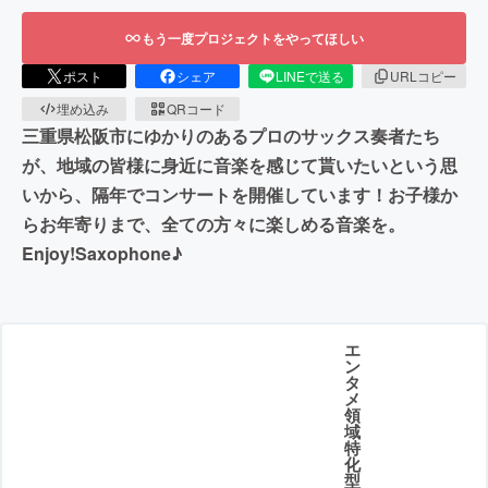
もう一度プロジェクトをやってほしい
ポスト
シェア
LINEで送る
URLコピー
埋め込み
QRコード
三重県松阪市にゆかりのあるプロのサックス奏者たち
が、地域の皆様に身近に音楽を感じて貰いたいという思
いから、隔年でコンサートを開催しています！お子様か
らお年寄りまで、全ての方々に楽しめる音楽を。
Enjoy!Saxophone♪
エ
ン
タ
メ
領
域
特
化
型