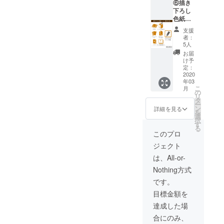
⑥描き
BOX ・
の宛名
下ろし
『おと
は入り
色紙
ぎの
ませ
コース
ファル
ん。
支援
80,000
ス』特
者：
円／限
製トラ
5人
定5名様
ンプ ・
お届
・書籍
収納
け予
全3巻
BOXへ
定：
・描き
2020
のサイ
年03
下ろし
ン ・九
こ
月
漫画 ・
目先生
の
リ
ポスト
描き下
タ
ー
カード
ろしイ
ン
詳細を見る
を
セット
ラスト
選
択
・書籍
複製色
す
る
収納
紙→デ
このプロ
BOX ・
ザイン2
ジェクト
『おと
種（ア
ぎの
メリア
は、All-or-
ファル
＆ヒズ
Nothing方式
ス』特
ベルト
製トラ
／アメ
です。
ンプ ・
リア＆
目標金額を
収納
リリー
BOXへ
＆ブル
達成した場
のサイ
スト＆
合にのみ、
ン ・九
ゼベッ