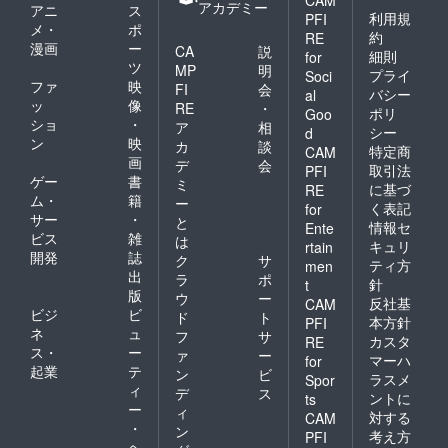
CAM
アカデミー
アニ
ス
利用規
PFI
メ・
ポ
約
RE
漫画
ー
CA
説
細則
for
ツ
MP
明
プライ
Soci
ファ
映
FI
会
バシー
al
ッ
像
RE
・
ポリ
Goo
ショ
・
ア
相
シー
d
ン
映
カ
談
特定商
CAM
画
デ
会
取引法
PFI
ゲー
書
ミ
に基づ
RE
ム・
籍
ー
く表記
for
サー
・
と
情報セ
Ente
ビス
雑
は
キュリ
rtain
開発
誌
ク
サ
ティ方
men
出
ラ
ポ
針
t
版
ウ
ー
反社基
CAM
ビジ
ビ
ド
ト
本方針
PFI
ネ
ュ
フ
サ
カスタ
RE
ス・
ー
ァ
ー
マーハ
for
起業
テ
ン
ビ
ラスメ
Spor
ィ
デ
ス
ントに
ts
ー
ィ
対する
CAM
・
ン
考え方
PFI
ヘ