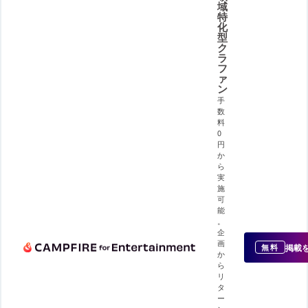
域
特
化
型
ク
ラ
フ
ァ
ン
手
数
料
0
円
か
ら
実
施
可
能
。
企
画
掲載
無料
か
ら
リ
タ
ー