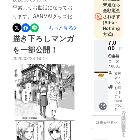
ご報告いたします。発送に
未達なら
がございます。※複数回ご支
平素よりお世話になってお
全額返金
つきましては3月31日(火)開
援いただいた場合、基本的
ります。GANMA!グッズ化
されます
始を予定しております。た
(All-or-
に1個口にまとめさせていた
事務局でございます。ご支
もっと見る
Nothing
だし、予定日前後の天候や
だいおりますが、内容に
援者の皆様に確認・修正の
方式)
描き下ろしマンガ
制作状況に応じて日程が前
よって複数個口となってい
7,0
お願いがございます。お申
後する場合がございます。
を一部公開！
00
る場合がございます。 描き
円
込みの際にご住所情報を登
ご了承下さい。尚、描き下
①書籍
下ろし色紙につきましては
2020/02/28 19:17
録していただきましたが、
コース
ろし色紙につきましては6月
引き続き準備中となってお
7,000
念のためご住所情報に間違
円
以降のご用意となります。
支援
ります。該当の皆様には
（税
いや建物情報の不足などが
者：
大変恐縮ですが今しばらく
込・送
55人
追って連絡させていただき
無いか、下記の方法にてご
料込・
お届
お待ち下さいませ。どうぞ
数量限
ます。どうぞよろしくお願
け予
確認をお願いします。①プ
定無
定：
よろしくお願いいたしま
いいたします。尚、4/7(火)
し） ・
2020
ロフィール画面ご支援一覧
年03
書籍全3
す。
こ
段階で未着であったり、不
月
巻
ページを開く※https://camp-
の
リ
タ
備がございましたらcf-
ー
fire.jp/mypage/backers②『
ン
詳細を見る
を
選
support@comicsmart.co.jpま
おとぎのファルス』プロ
択
す
る
でご連絡下さい。 この度
ジェクト、『詳細を開く』