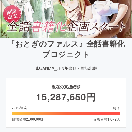
『おとぎのファルス』全話書籍化
プロジェクト
GANMA_JPN
書籍・雑誌出版
現在の支援総額
15,287,650
円
終了
764
%達成
目標金額
2,000,000
円
支援者数
1,672
人