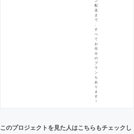
ン
配
送
ま
で
、
す
べ
て
お
任
せ
の
プ
ラ
ン
も
あ
り
ま
す
！
このプロジェクトを見た人はこちらもチェックし