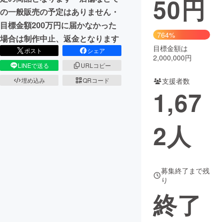
50
円
の一般販売の予定はありません・
まちづくり・地域活性化
目標金額200万円に届かなかった
764%
場合は制作中止、返金となります
目標金額は
CAMPFIRE for Social Good
CAMPFIRE Creation
ポスト
シェア
2,000,000円
CAMPFIREふるさと納税
machi-ya
コミュニティ
LINEで送る
URLコピー
支援者数
埋め込み
QRコード
1,67
2
人
募集終了まで残
り
終了