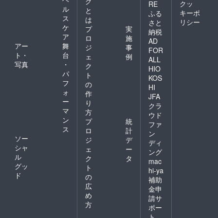
グ
クッ
RE
ル
と
キーポ
ふる
ス
は
リシー
さと
ケ
プ
実
納税
ア
ロ
施
AD
アー
舞
ジ
事
FOR
ト・
台
ェ
例
ALL
写真
・
ク
HIO
パ
ト
KOS
フ
の
HI
ォ
作
JFA
ー
り
クラ
マ
方
ウド
ン
プ
統
ファ
ス
ロ
計
ン
ソー
ジ
デ
ディ
シャ
ェ
ー
ング
ル
ク
タ
mac
グッ
ト
hi-ya
ド
の
補助
広
金申
め
請サ
方
ポー
ト