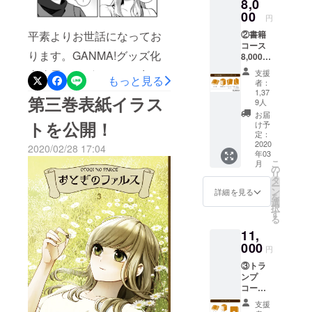
8,0
は、重ね重ねではございま
00
をクリック③『お届け先』
円
すが、ご支援いただき誠に
平素よりお世話になってお
②書籍
情報の確認・変更こちらの
コース
ありがとうございました。
ります。GANMA!グッズ化
住所変更につきまして、発
8,000
円
引き続きよろしくお願いい
事務局でございます。九目
支援
送準備の関係上3/23(月)まで
（税
もっと見る
者：
たします。
込・送
先生描き下ろしマンガの一
1,37
受け付けております。以降
第三巻表紙イラス
料込・
9人
部をGANMA!内で公開しま
数量限
にお引越しやご住所が変わ
お届
定無
トを公開！
け予
した！『描き下ろしマンガ
る方はcf-
し） ・
定：
2020
書籍全3
2020/02/28 17:04
後日談2』はこちら先生によ
support@comicsmart.co.jpへ
年03
巻 ・描
こ
月
き下ろ
の
る描き下ろしはなんと48
ご相談いただけますと幸い
リ
し漫画
タ
ー
ページ…！後日談1・2、
→約50
です。以上です。お手数を
ン
詳細を見る
を
ページ
選
択
キャラクター紹介、おまけ
お掛けしますがご確認の程
を想定
す
る
してお
マンガとなっております。
よろしくお願いいたしま
11,
ります
000
・ポス
お申込み受付は3/1までで
す。引き続きどうぞよろし
円
トカー
③トラ
す！最後までどうぞよろし
ドセッ
くお願いいたします。
ンプ
ト→表
くお願いいたします。
コース
紙イラ
11,000
ストを
支援
円