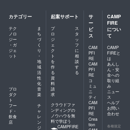
カテゴリー
起案サポート
サ
CAMP
ー
FIRE
テク
ま
プ
ス
ビ
につい
ノロ
ち
ロ
タ
ス
て
ジー
づ
ジ
ッ
・ガ
く
ェ
フ
CAM
CAMP
ジェ
り
ク
に
PFI
FIREと
ット
・
ト
相
RE
は
地
を
談
CAM
あんし
域
作
す
PFI
ん・安
活
る
る
RE
全への
性
資
コ
取り組
化
料
ミュ
み
プロ
音
請
ニ
ニュー
ダク
楽
求
ティ
ス
ト
CAM
ヘルプ
クラウドファ
フー
チ
PFI
お問い
ンディングの
ド・
ャ
RE
合わせ
ノウハウを無
飲食
レ
Crea
料で学ぼう
店
ン
tion
各種規定
CAMPFIRE
ジ