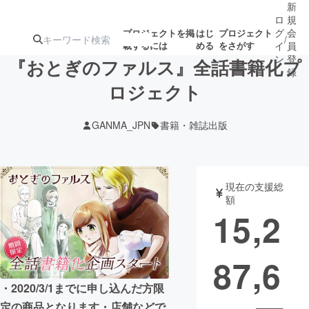
新
ロ
規
グ
会
プロジェクトを掲
はじ
プロジェクト
/
載するには
める
をさがす
イ
員
ン
登
『おとぎのファルス』全話書籍化プ
録
ロジェクト
人気のプロ
注目のリ
注目の新着プロ
募集終了が近いプ
もうすぐ公開
GANMA_JPN
書籍・雑誌出版
ジェクト
ターン
ジェクト
ロジェクト
されます
アート・写真
音楽
現在の支援総
額
15,2
テクノロジー・ガジェット
ゲーム・サ
87,6
映像・映画
書籍・雑誌
・2020/3/1までに申し込んだ方限
ビジネス・起業
チャレンジ
定の商品となります・店舗などで