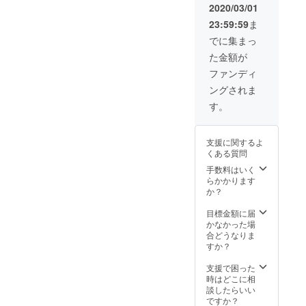
目先生
ト）か
2020/03/01
描き下
ら1つ選
23:59:59
ま
ろしイ
択して
ラスト
下さい
でに集まっ
複製色
た金額が
紙2枚
→2種類
ファンディ
ともの
ングされま
ご用意
となり
す。
ます ・
描き下
ろしサ
支援に関するよ
イン色
くある質問
紙(リク
エスト
手数料はいく
式) ※
らかかります
描き下
か？
ろしサ
イン色
目標金額に届
紙→お
かなかった場
好きな
合どうなりま
キャラ
すか？
クター
(複数名
支援で困った
可）を
時はどこに相
ご支援
談したらいい
の際に
ですか？