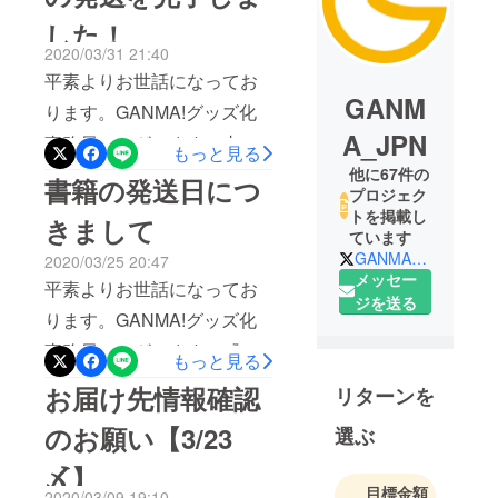
した！
2020/03/31 21:40
平素よりお世話になってお
GANM
ります。GANMA!グッズ化
A_JPN
事務局でございます。支援
もっと見る
者の皆様、大変お待たせい
他に67件の
書籍の発送日につ
プロジェク
たしました。本日、おとぎ
トを掲載し
きまして
のファルス全話書籍、収納
ています
GANMA_JPN
2020/03/25 20:47
BOX、描き下ろしマンガ、
メッセー
平素よりお世話になってお
トランプ、複製色紙の発送
ジを送る
ります。GANMA!グッズ化
を完了いたしました。明日
事務局でございます。『お
もっと見る
以降、順次到着いたします
とぎのファルス』全話書籍
お届け先情報確認
のでご確認いただけますと
リターンを
化プロジェクトご支援者の
幸いです！ ※複製色紙のみ
のお願い【3/23
選ぶ
皆様。お陰様で完成・発送
別口での発送となるためお
〆】
の目途が立ちましたことを
受け取りが前後する可能性
目標金額
2020/03/09 19:10