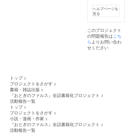
必ず
「備考
ヘルプページを
欄」へ
見る
宛名を
沿えて
ご明記
このプロジェクト
下さ
の問題報告は
こち
い。服
装や表
ら
よりお問い合わ
情のご
せください
指定も
受け付
けます
が、事
務局判
断によ
トップ
>
りご希
プロジェクトをさがす
>
望に添
書籍・雑誌出版
>
えない
場合も
『おとぎのファルス』全話書籍化プロジェクト
>
ござい
活動報告一覧
ます。
トップ
>
こちら
プロジェクトをさがす
>
の配送
小説・漫画・作家
>
のみ6月
『おとぎのファルス』全話書籍化プロジェクト
>
以降を
予定し
活動報告一覧
ており