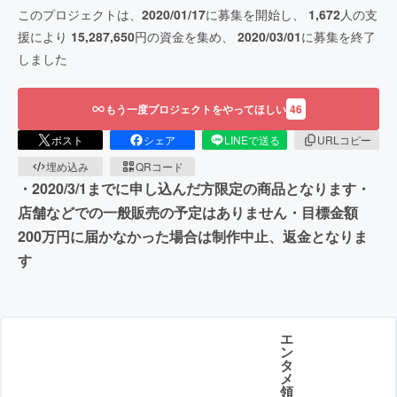
このプロジェクトは、
2020/01/17
に募集を開始し、
1,672
人の支
援により
15,287,650
円の資金を集め、
2020/03/01
に募集を終了
しました
もう一度プロジェクトをやってほしい
46
ポスト
シェア
LINEで送る
URLコピー
埋め込み
QRコード
・2020/3/1までに申し込んだ方限定の商品となります・
店舗などでの一般販売の予定はありません・目標金額
200万円に届かなかった場合は制作中止、返金となりま
す
エ
ン
タ
メ
領