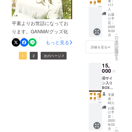
使用し
者：
（税
た3枚
117
込・送
人
セット
料込・
となり
お届
数量限
け予
ます ・
平素よりお世話になってお
定無
定：
書籍収
2020
し） ・
納
ります。GANMA!グッズ化
年03
書籍全3
BOX→
こ
月
巻 ・描
の
九目先
事務局でございます。九目
リ
もっと見る
き下ろ
タ
生描き
ー
し漫画
ン
詳細を見る
先生描き下ろしイラストを
下ろし
を
・ポス
選
イラス
択
元にした第三巻表紙を公開
1
2
次のページ
トカー
す
トによ
る
ドセッ
る特製
いたします！さらに、本日
15,
ト ・書
収納
000
籍収納
BOXを
円
中に描き下ろしマンガを一
BOX ・
ご用意
④サイ
『おと
部公開させていただきます
いたし
ン入り
ぎの
ます
BOX
ので、どうぞ楽しみにお待
ファル
コース
ス』特
支援
ち下さい。引き続きどうぞ
15,000
製トラ
者：
円
ンプ
62人
よろしくお願いいたしま
（税
→1,J,Q,
お届
込・送
K,JOKE
け予
す。
料込・
定：
Rに九目
数量限
2020
先生描
年03
定無
き下ろ
こ
月
し） ・
の
しイラ