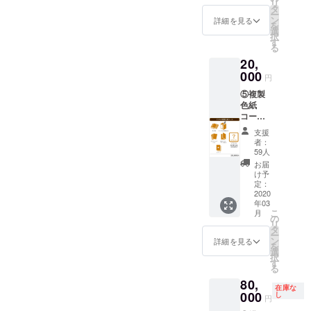
リ
書籍全3
タ
ストを
ー
巻 ・描
ン
使用し
詳細を見る
を
き下ろ
選
た特製
択
し漫画
す
のトラ
る
・ポス
ンプを
20,
トカー
ご用意
ドセッ
000
いたし
円
ト ・書
ます。
⑤複製
籍収納
色紙
BOX
コース
『おと
20,000
ぎの
支援
円
ファル
者：
（税
ス』特
59人
込・送
製トラ
お届
料込・
ンプ ・
け予
数量限
収納
定：
定無
2020
BOXへ
年03
し） ・
のサイ
こ
月
書籍全3
ン→九
の
リ
巻 ・描
目先生
タ
ー
き下ろ
にサイ
ン
詳細を見る
を
し漫画
ンをし
選
択
・ポス
たため
す
る
トカー
ていた
80,
ドセッ
だきま
在庫な
ト ・書
000
す ※
し
円
籍収納
お客様