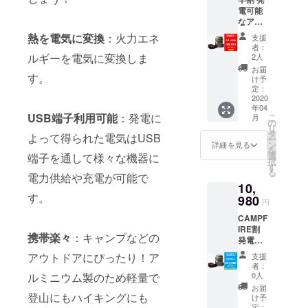
品など多方
電可能
なアウ
面のニーズ
トドア
熱を電気に変換
：火力エネ
支援
を取り込
クッ
者：
み、様々な
カー
ルギーを電気に変換しま
2人
「TP
製品をお客
お届
クッ
す。
け予
さまへ提供
カー」
定：
10台限
2020
しおかげさ
年04
定
まで多くの
USB端子利用可能
：発電に
こ
月
29%OF
の
リ
方々から高
F！定価
タ
よって得られた電気はUSB
ー
13,980
い評価をい
ン
詳細を見る
を
円 →
選
端子を通して様々な機器に
ただいてお
択
9,980円
す
る
ります。ヨ
（送
電力供給や充電が可能で
10,
料・消
ドバシカメ
す。
費税込
980
円
ラ、ビック
み） 内
CAMPF
容物：
カメラ、東
IRE割
・クッ
急ハンズや
携帯楽々
：キャンプなどの
発電可
カー
ロフトと
能なア
（深型/
アウトドアにぴったり！ア
支援
ウトド
発電）
いった大手
者：
アクッ
・クッ
0人
ルミニウム製のため軽量で
量販店に商
カー
カー
お届
「TP
品を並べる
登山にもハイキングにも
（浅型/
け予
クッ
蓋） ・
定：