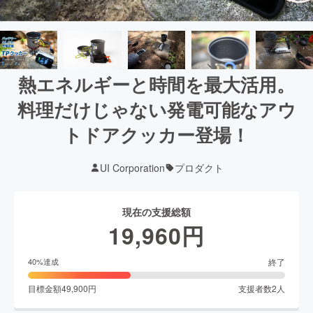
熱エネルギーと時間を最大活用。
料理だけじゃない発電可能なアウ
トドアクッカー登場！
UI Corporation
プロダクト
現在の支援総額
19,960
円
終了
40
%達成
目標金額
49,900
円
支援者数
2
人