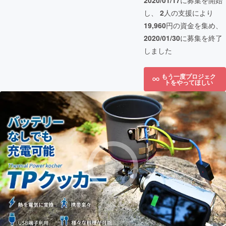
2020/01/17
に募集を開始
し、
2
人の支援により
19,960
円の資金を集め、
2020/01/30
に募集を終了
しました
もう一度プロジェク
トをやってほしい