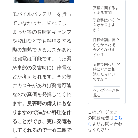
とがご
間がかかる
支援に関するよ
ざいま
場合がござ
くある質問
モバイルバッテリーを持っ
す。
いますので
手数料はいく
ていなかった、切れてし
らかかります
予めご了承
か？
まった等の長時間キャンプ
ください。
電話での対
目標金額に届
や登山などでも料理をする
かなかった場
応はしてお
際の加熱できるガスがあれ
合どうなりま
りません。
すか？
ば発電は可能です。また緊
支援で困った
急事態の災害時には停電な
時はどこに相
談したらいい
どが考えられます。その際
ですか？
にガス缶があれば発電可能
ヘルプページを
なので真価を発揮してくれ
見る
ます。
災害時の備えにもな
このプロジェクト
りますので温かい料理を作
の問題報告は
こち
ることができ、更に発電も
ら
よりお問い合わ
せください
してくれるので一石二鳥で