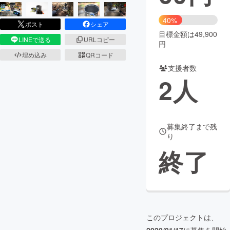
まちづくり・地域活性化
40%
ポスト
シェア
目標金額は49,900
LINEで送る
URLコピー
円
CAMPFIRE for Social Good
CAMPFIRE Creation
埋め込み
QRコード
CAMPFIREふるさと納税
machi-ya
コミュニティ
支援者数
2
人
募集終了まで残
り
終了
このプロジェクトは、