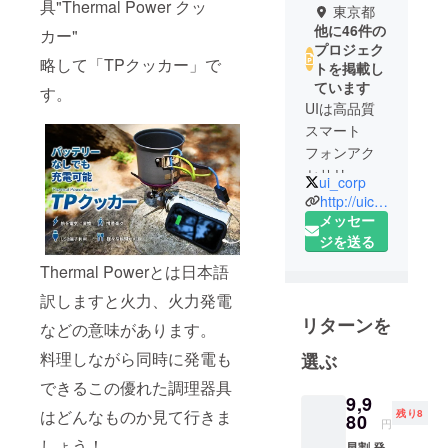
具"Thermal Power クッ
東京都
他に46件の
カー"
プロジェク
略して「TPクッカー」で
トを掲載し
ています
す。
UIは高品質
スマート
フォンアク
セサリーの
ui_corp
販売会社と
http://uicorporation.jp/
して創設し
メッセー
ました。現
ジを送る
在ではキャ
Thermal Powerとは日本語
ンプ用品を
訳しますと火力、火力発電
はじめ、
リターンを
などの意味があります。
キッズカメ
ラ、ファッ
料理しながら同時に発電も
選ぶ
ション雑
できるこの優れた調理器具
貨、インテ
9,9
はどんなものか見て行きま
残り8
リア雑貨
80
円
と、衛生用
しょう！
早割 発