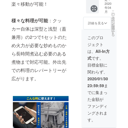
までに成長
楽々移動が可能！
カー」
2020
収納
しました。
年04
台数無
ポーチ
こ
月
制限
※ご注文
の
リ
21%OF
状況、
タ
様々な料理が可能
：クッ
■営業時間■
ー
F！定価
使用部
ン
詳細を見る
を
土日/祝日を
13,980
材の供
選
カー自体は深型と浅型（蓋
択
円 →
給状
す
除く平日
る
10,980
況、製
兼用）の2つで1セットのた
このプロ
10:00-16:00
円（送
造工程
ジェクト
め火力が必要な炒めものか
料・消
ご質問等ご
上の都
費税込
合等に
は、
All-In方
ざいました
ら長時間煮込む必要のある
み）
より出
ら各プロ
式
です。
荷時期
煮物まで対応可能。外出先
が遅れ
ジェクトの
目標金額に
る場合
での料理のレパートリーが
「実行者へ
関わらず、
があり
問合せ」か
ます。
広がります。
2020/01/30
また支
らお願い致
23:59:59
ま
援金額
します。営
により
でに集まっ
業時間に順
量産が
た金額が
スムー
次回答させ
ズに行
ファンディ
ていただき
われる
ングされま
と通常
ます。週末
販売価
す。
や連休明け
格が下
は回答に時
がるこ