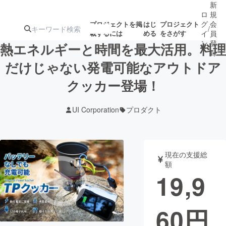
新
ロ
規
グ
会
プロジェクトを掲
はじ
プロジェクト
/
載するには
める
をさがす
イ
員
ン
登
熱エネルギーと時間を最大活用。料理
録
だけじゃない発電可能なアウトドア
クッカー登場！
人気のプロ
注目のリ
注目の新着プロ
募集終了が近いプ
もうすぐ公開
ジェクト
ターン
ジェクト
ロジェクト
されます
UI Corporation
プロダクト
アート・写真
音楽
現在の支援総
テクノロジー・ガジェット
ゲーム・サ
額
19,9
映像・映画
書籍・雑誌
60
円
ビジネス・起業
チャレンジ