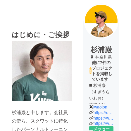
はじめに・ご挨拶
杉浦巌
神奈川県
他に7件の
プロジェク
トを掲載し
ています
◼️ 杉浦巌
（すぎうら
いわお）
株式会社
iwaojpn
OSHIRI 代表
杉浦巌と申します。会社員
https://oshiri.co.jp/
取締役
https://www.instagram.com/iwaojpn/
の傍ら、スクワットに特化
https://www.instagram.com/oshiri_factory/
OSHIRI
したパーソナルトレーニン
メッセー
Factory おし