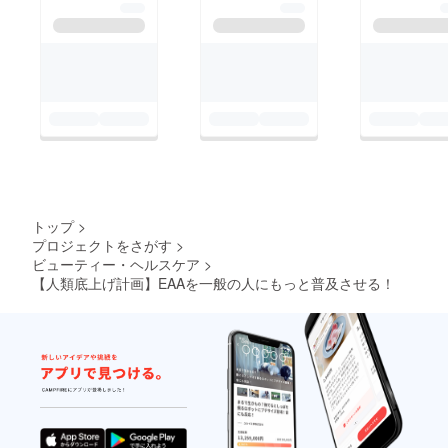
ですのでww、そのあ
たりは温かく見守って
いただけると幸いで
す。全部は参考にでき
ないかもしれません
が、ちゃんとしたご意
見であれば是非いただ
きたいです。引き続き
よろしくお願いいたし
トップ
>
ます。杉浦巌
プロジェクトをさがす
>
ビューティー・ヘルスケア
>
【人類底上げ計画】EAAを一般の人にもっと普及させる！