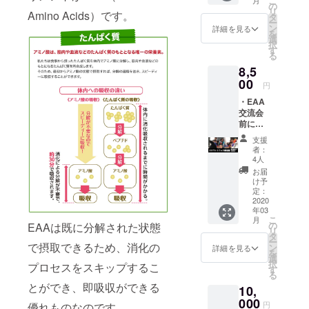
こ
月
※※支援
ます。
の
い。
りま
リ
Amino Acids）です。
時には
タ
【※注意
す。
ー
必ず
ン
詳細を見る
※】ご支
を
【メン
選
援の際
択
ズ or レ
す
は、備
る
ディー
考欄に
8,5
ス】と
支援者
【サイ
00
様の氏
円
ズ】を
名を記
・EAA
ご選択
載くだ
交流会
くださ
さい。
前に行
い。 ※
われる
レ
支援
スク
ディー
者：
ワット
スサイ
4人
フェス
ズは、
お届
に参加
G-S、
け予
できる
G-M、
定：
権 ・グ
2020
G-L の3
年03
ルーツ
サイズ
こ
月
バンド
となり
の
EAAは既に分解された状態
リ
を用い
ます。
タ
ー
て、主
で摂取できるため、消化の
ン
詳細を見る
を
にヒッ
選
択
プロセスをスキップするこ
プアッ
す
る
プを
とができ、即吸収ができる
10,
狙った
トレー
000
円
優れものなのです。