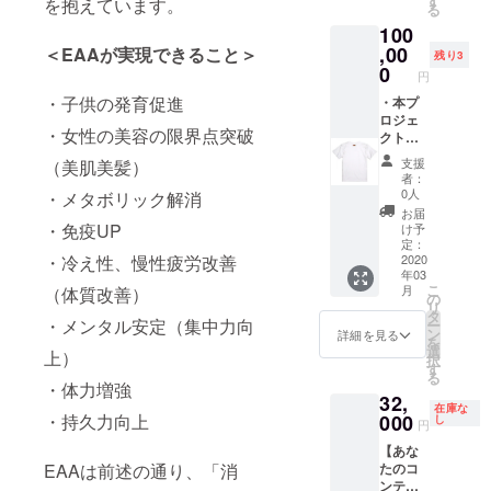
す
を抱えています。
ゆるく
る
応相談
ご要望
集ま
100
・ご要
に応じ
り、ゆ
望に応
,00
て、パ
＜EAAが実現できること＞
るく交
残り3
じて、
グマス
0
流する
円
EAAの
カラス
会で
・子供の発育促進
講義も
・本プ
氏の
す。 ・
行いま
ロジェ
だっこ
会場や
・女性の美容の限界点突破
す。 ・
クトオ
も可
日程は
ご要望
リジナ
https://
決まり
支援
（美肌美髪）
に応じ
ルEAA-
www.in
次第ご
者：
て、T
Tシャツ
stagra
0人
連絡い
・メタボリック解消
シャツ
にスポ
m.com/
たしま
お届
にロゴ
ンサー
pug_m
・免疫UP
け予
す。 ※
入れま
ロゴを
ascara
定：
こちら
す。 ・
入れら
2020
・冷え性、慢性疲労改善
s/ ・備
で会場
年03
交通費
れる権
考欄
や日時
こ
月
（体質改善）
別
・あな
に、杉
の
を決め
リ
たの会
浦巌か
タ
させて
・メンタル安定（集中力向
ー
社やブ
パグマ
ン
詳細を見る
いただ
を
ラン
スカラ
選
きます
上）
択
ド、商
ス氏か
す
が、万
る
店名、
いずれ
・体力増強
が一当
32,
PJ名な
かの希
日来ら
在庫な
ど、ス
000
・持久力向上
望を明
し
れない
円
ポン
記くだ
場合
【あな
サーロ
さい。
に、支
たのコ
EAAは前述の通り、「消
ゴをT
それぞ
援金の
ンテン
シャツ
れに