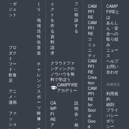
・ガ
く
ェ
フ
CAM
CAMP
ジェ
り
ク
に
PFI
FIREと
ット
・
ト
相
RE
は
地
を
談
CAM
あんし
域
作
す
PFI
ん・安
活
る
る
RE
全への
性
資
コ
取り組
化
料
ミュ
み
プロ
音
請
ニ
ニュー
ダク
楽
求
ティ
ス
ト
CAM
ヘルプ
クラウドファ
フー
チ
PFI
お問い
ンディングの
ド・
ャ
RE
合わせ
ノウハウを無
飲食
レ
Crea
料で学ぼう
店
ン
tion
各種規定
CAMPFIRE
ジ
CAM
アカデミー
アニ
ス
利用規
PFI
メ・
ポ
約
RE
漫画
ー
CA
説
細則
for
ツ
MP
明
プライ
Soci
ファ
映
FI
会
バシー
al
ッ
像
RE
・
ポリ
Goo
ショ
・
ア
相
シー
d