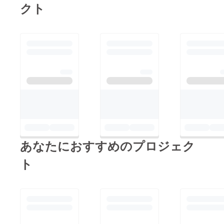
クト
ルしてきます。
整中です。お楽しみ
https://horrifies-
に！
jikiso.peatix.com/ 現
在、私のInstagramア
カウントにて、プレゼ
ンの練習の模様をイン
スタライブにて夜な夜
な放映していますの
で、お時間ある方は覗
きにいらっしゃってく
ださい。杉浦巌（Iwao
あなたにおすすめのプロジェク
Sugiura）
@iwaojpnhttps://www.i
ト
nstagram.com/iwaojpn
/ただ、練習の内容に
あまり強烈にダメ出し
されると、私の不安を
煽るだけになり逆効果