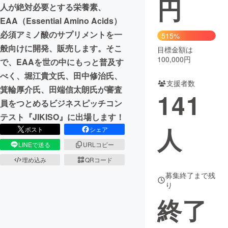
円
人が絶対必要とする栄養素、
まちづくり・地域活性化
EAA（Essential Amino Acids）
必須アミノ酸のサプリメントを一
515%
般向けに開発、販売します。そこ
目標金額は
CAMPFIRE for Social Good
CAMPFIRE Creation
100,000円
で、EAAを世の中にもっと普及す
CAMPFIREふるさと納税
machi-ya
コミュニティ
べく、堀江貴文氏、田中修治氏、
支援者数
箕輪厚介氏、田端信太朗氏が審査
141
員をつとめるビジネスピッチコン
テスト『JIKISO』に出場します！
人
ポスト
シェア
LINEで送る
URLコピー
埋め込み
QRコード
募集終了まで残
り
終了