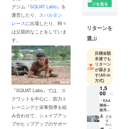
ジを送る
り工場長
グジム『
SQUAT Labo
』を
運営したり、
スパルタン
ヒップアッ
レース
に出場したり、時々
プに特化し
リターンを
たフィット
は父親的なことをしていま
ネスジムを
選ぶ
す。
運営。
ジムにおし
目標金額
りを納品い
未達でも
ただくと育
リターン
成から製品
が届きま
す
(All-in
化までして
方式)
出荷をして
1,5
います。
『SQUAT Labo』では、ス
00
円
クワットを中心に、筋力ト
2019年5月、
・EAA
開発～
レーニングと栄養指導を組
会社員の傍
販売ま
ら副業にて
での過
み合わせて、シェイプアッ
支援
程を共
ジム経営を
者：
プやヒップアップのサポー
有しま
84人
スタート。
す。 ・