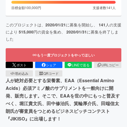
目標金額
100,000
円
支援者数
141
人
このプロジェクトは、
2020/01/21
に募集を開始し、
141
人の支援
により
515,000
円の資金を集め、
2020/01/31
に募集を終了しま
した
もう一度プロジェクトをやってほしい
ポスト
シェア
LINEで送る
URLコピー
埋め込み
QRコード
人が絶対必要とする栄養素、EAA（Essential Amino
Acids）必須アミノ酸のサプリメントを一般向けに開
発、販売します。そこで、EAAを世の中にもっと普及す
べく、堀江貴文氏、田中修治氏、箕輪厚介氏、田端信太
朗氏が審査員をつとめるビジネスピッチコンテスト
『JIKISO』に出場します！