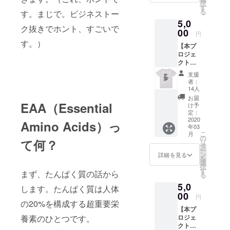
択
メー
（支
す
る
す。まじで。ビジネストー
カーの
援）い
5,0
EAAの
ただけ
ク抜きでホント、すごいで
試飲、
00
ます。
円
EAAハ
・本コ
す。）
【本プ
イボー
ミュニ
ロジェ
ルや、
ティは
クト限
EAA
秘密の
定EAA-
チュー
グルー
支援
Tシャ
ハイな
プで
者：
ツ】 ★
ども登
す。内
14人
必須ア
場予
部の情
お届
ミノ酸
EAA（Essential
定！ ・
報を漏
け予
９種 ※※
飲食費
定：
らさず
支援時
2020
用込み
秘密を
Amino Acids）っ
年03
には必
の支援
厳守で
こ
月
ず【メ
額にな
の
きる方
て何？
リ
ンズ or
りま
タ
のみ入
ー
レ
す。 ・
ン
会でき
詳細を見る
を
ディー
ゆるく
選
ます。
択
ス】と
集ま
す
・
まず、たんぱく質の話から
る
【サイ
り、ゆ
Facebo
5,0
ズ】を
るく交
します。たんぱく質は人体
okのア
選択く
00
流する
カウン
円
ださ
の20%を構成する超重要栄
会で
トが実
【本プ
い。 ※
す。 ・
名登録
養素のひとつです。
ロジェ
レ
会場や
ではな
クト限
ディー
日程は
い、プ