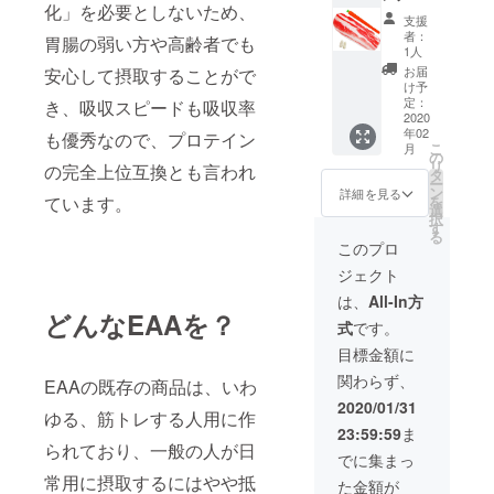
返金は
化」を必要としないため、
ツを、
にプリ
抱っこ
致しか
支援
程よい
ントさ
された
者：
ねます
胃腸の弱い方や高齢者でも
力具合
せてい
い方
1人
ので、
で応
ただき
は、両
お届
安心して摂取することがで
ご了承
援、宣
ます。
名の記
け予
のう
伝しま
※ロゴサ
定：
載を。
き、吸収スピードも吸収率
え、ご
す！】
2020
イズ
・『人
支援く
年02
・あな
も優秀なので、プロテイン
や、T
類底上
ださ
こ
月
たの会
シャツ
の
げ計
い。
リ
の完全上位互換とも言われ
社やブ
デザイ
タ
画』コ
（グ
ー
ランド
ンなど
ン
ミュニ
詳細を見る
ルーツ
を
ています。
など、
は、応
選
ティ参
バンド
択
「全力
相談。
す
加
は後日
る
で」と
（1,500
このプロ
発送い
は言わ
円リ
たしま
ジェクト
ないま
ター
す）
でも、
ン）含
は、
All-In方
程よい
どんなEAAを？
む
式
です。
力具合
で応援
目標金額に
しま
関わらず、
す。 ・
EAAの既存の商品は、いわ
各種
2020/01/31
ゆる、筋トレする人用に作
SNSに
23:59:59
ま
てコン
られており、一般の人が日
テンツ
でに集まっ
紹介、
常用に摂取するにはやや抵
た金額が
イベン