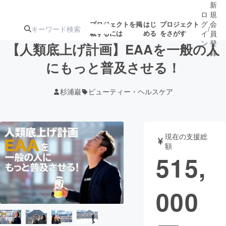
新
ロ
規
グ
会
プロジェクトを掲
はじ
プロジェクト
/
載するには
める
をさがす
イ
員
ン
登
【人類底上げ計画】EAAを一般の人
録
にもっと普及させる！
人気のプロ
注目のリ
注目の新着プロ
募集終了が近いプ
もうすぐ公開
杉浦巌
ビューティー・ヘルスケア
ジェクト
ターン
ジェクト
ロジェクト
されます
アート・写真
音楽
現在の支援総
額
515,
テクノロジー・ガジェット
ゲーム・サ
000
映像・映画
書籍・雑誌
ビジネス・起業
チャレンジ