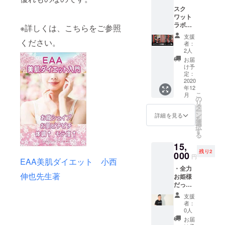
ニング
スク
イベン
ワット
ト ス
ラボ体
クワッ
※詳しくは、こちらをご参照
験ト
トフェ
支援
レーニ
ください。
スと
者：
ング
は？
2人
（60
→
お届
分）権
https://
け予
・スク
www.sq
定：
ワット
2020
uat-
年12
ラボ
labo.co
こ
月
（小田
m/squa
の
リ
急線
tfes ・
タ
ー
向ヶ丘
来場者
ン
詳細を見る
を
遊園駅
には、
選
択
徒歩6
スク
す
る
分）で
ワット
15,
の60分
ラボオ
残り2
の体験
000
リジナ
円
EAA美肌ダイエット 小西
トレー
ルのグ
・全力
ニング
ルーツ
伸也先生著
お姫様
を受け
バンド
だっこ
られま
もこの
権 ・私
す。
支援に
支援
（杉浦
（2020
てご購
者：
巌）が
年末ま
入いた
0人
全力で
で有
だけま
お届
あなた