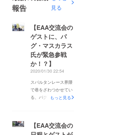
報告
見る
【EAA交流会の
ゲストに、パ
グ・マスカラス
氏が緊急参戦
か！？】
2020/01/30 22:54
スパルタンレース界隈
で巷をざわつかせてい
る、パグマスカラス氏
もっと見る
が、EAA交流会に急遽
参戦との情報が入っ
た。今年9月のスパル
【EAA交流会の
タンレース＠ガーラ湯
日程とゲストが
沢での20kmのレース