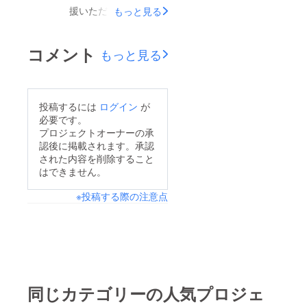
援いただきありがとう
もっと見る
ろより、ベジタリアン
ございます。おかげさ
を止め、糖質制限に移
まで、現在の支援総額
行。1000人以上に糖
コメント
もっと見る
は40万円を超え、100
質制限を指導。あん
人以上の方にご支持を
ま・マッサージ・指圧
いただいております。
師 国家資格所有治療
投稿するには
ログイン
が
本当にありがとうござ
庵 楽道 経営2019
必要です。
います。心からの感謝
プロジェクトオーナーの承
年10月に設立された
認後に掲載されます。承認
と同時に身が引き締ま
Facebookグループ
された内容を削除すること
る思いです。さて、プ
「EAA美肌ダイエッ
はできません。
レゼンテーションも
ト」では、登録者数が
※投稿する際の注意点
2/1（土）に開催とい
4,000人を超える日本
うことで、原稿の作成
一のEAAコミュニティ
も大詰めです。当日の
を運営。当日は、各社
プレゼンに与えられた
のフレーバーを試飲い
時間は5分。この5分
ただけるコーナーも設
に、EAAの魅力を整理
置予定、さらなるスペ
同じカテゴリーの人気プロジェ
して詰め込み、アピー
シャルゲストも現在調