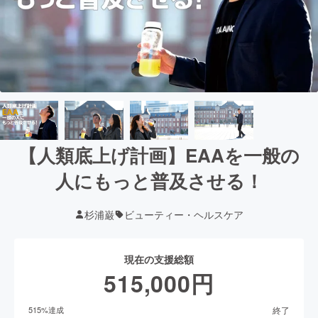
【人類底上げ計画】EAAを一般の
人にもっと普及させる！
杉浦巌
ビューティー・ヘルスケア
現在の支援総額
515,000
円
終了
515
%達成