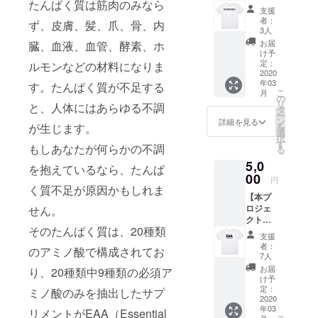
たんぱく質は筋肉のみなら
定EAA-
スサイ
決まり
ロ
支援
Tシャ
ズは、
次第ご
フィー
者：
ず、皮膚、髪、爪、骨、内
ツ】
G-S、
連絡い
3人
ル写真
★ESSE
G-M、
たしま
がな
お届
臓、血液、血管、酵素、ホ
NTIAL
G-L の3
す。 ※
け予
い、友
AMINO
サイズ
定：
ルモンなどの材料になりま
こちら
達がい
ACIDS
2020
となり
で会場
ないな
年03
※※支援
す。たんぱく質が不足する
ます。
や日時
ど、ア
こ
月
時には
の
を決め
カウン
リ
と、人体にはあらゆる不調
必ず
タ
させて
トがア
ー
【メン
ン
いただ
詳細を見る
クティ
が生じます。
を
ズ or レ
選
きます
ブなも
択
ディー
す
が、万
のでは
もしあなたが何らかの不調
る
ス】と
が一当
ないと
5,0
【サイ
日来ら
を抱えているなら、たんぱ
判断し
ズ】を
00
れない
た場
円
選択く
く質不足が原因かもしれま
場合
合、本
【本プ
ださ
に、支
コミュ
ロジェ
せん。
い。 ※
援金の
ニティ
クト限
レ
返金は
への入
そのたんぱく質は、20種類
定EAA-
ディー
致しか
会をお
支援
Tシャ
スサイ
ねます
者：
断りす
のアミノ酸で構成されてお
ツ】
ズは、
7人
ので、
る、強
★EAA
G-S、
ご了承
お届
り、20種類中9種類の必須ア
制退会
essenti
G-M、
け予
のう
とさせ
al
G-L の3
定：
ミノ酸のみを抽出したサプ
え、ご
ていた
amino
2020
サイズ
支援く
だく場
年03
acids
リメントがEAA（Essential
となり
ださ
合があ