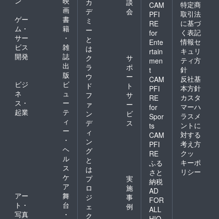
ン
映
カ
談
特定商
CAM
画
デ
会
取引法
PFI
ゲー
書
ミ
に基づ
RE
ム・
籍
ー
く表記
for
サー
・
と
情報セ
Ente
ビス
雑
は
キュリ
rtain
開発
誌
ク
サ
ティ方
men
出
ラ
ポ
針
t
版
ウ
ー
反社基
CAM
ビジ
ビ
ド
ト
本方針
PFI
ネ
ュ
フ
サ
カスタ
RE
ス・
ー
ァ
ー
マーハ
for
起業
テ
ン
ビ
ラスメ
Spor
ィ
デ
ス
ントに
ts
ー
ィ
対する
CAM
・
ン
考え方
PFI
ヘ
グ
クッ
RE
ル
と
キーポ
ふる
ス
は
リシー
さと
ケ
プ
実
納税
ア
ロ
施
AD
アー
舞
ジ
事
FOR
ト・
台
ェ
例
ALL
写真
・
ク
HIO