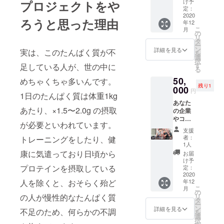
効） ・
す。 ・
け予
プロジェクトをや
（また
場所の
定：
都内某
はご指
2020
詳細
所で、
ろうと思った理由
年12
定の
は、支
EAAを
こ
月
方）を
援いた
の
飲みな
リ
お姫様
だいた
タ
がらの
ー
だっこ
方に個
ン
交流会
詳細を見る
実は、このたんぱく質が不
を
させて
別でお
選
を開
択
いただ
知らせ
す
催、そ
足している人が、世の中に
る
きま
しま
の参加
50,
す。指
めちゃくちゃ多いんです。
す。 ・
権（会
残り1
定の場
000
日時は
場・日
円
1日のたんぱく質は体重1kg
所へお
応相
程未
あなた
伺いい
談。
定） ・
あたり、×1.5〜2.0g の摂取
の企業
たしま
各種
やコ
す。
メー
が必要といわれています。
ミュニ
（交通
カーの
支援
ティ
費応相
EAAの
者：
トレーニングをしたり、健
へ、
談） ・
1人
試飲、
パーソ
老若男
康に気遣っており日頃から
EAAハ
お届
ナルト
女不問
け予
イボー
レーニ
プロテインを摂取している
（ペッ
定：
ルや、
ングを
2020
トでも
EAA
年12
人を除くと、おそらく殆ど
しに伺
可） ・
チュー
こ
月
いま
だっこ
の
ハイな
リ
の人が慢性的なたんぱく質
す。 ・
写真
タ
ども登
ー
トレー
は、
ン
詳細を見る
場予
不足のため、何らかの不調
を
ニング
SNS投
選
定！ ・
択
内容は
稿OK ・