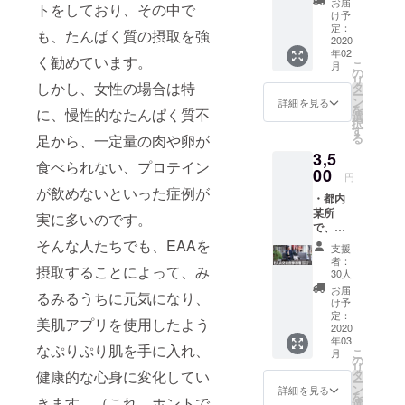
お届
トをしており、その中で
2020年10
非公開
け予
Facebo
定：
月、会社を
も、たんぱく質の摂取を強
okグ
2020
退職し独
年02
ループ
く勧めています。
こ
月
立。
にて開
の
リ
発の進
しかし、女性の場合は特
タ
2021年12
ー
行内容
ン
詳細を見る
月、ジムを
を
に、慢性的なたんぱく質不
や、プ
選
択
ロモー
移転。
す
る
足から、一定量の肉や卵が
ション
2022年1月、
3,5
戦略な
食べられない、プロテイン
法人設立。
どをグ
00
円
ループ
が飲めないといった症例が
・都内
メン
サマースタ
某所
バー間
実に多いのです。
で、
イルアワー
で共
EAAを
そんな人たちでも、EAAを
有。 ・
ド2020 千葉
支援
飲みな
本商品
者：
大会
摂取することによって、み
がらの
販売の
30人
交流会
クラウ
スタイリッ
お届
るみるうちに元気になり、
を開
ドファ
け予
シュガイ部
催、そ
ンディ
定：
美肌アプリを使用したよう
門 1位
の参加
2020
ング時
年03
権（会
には優
なぷりぷり肌を手に入れ、
こ
月
場・日
先的
の
リ
程未
に、商
健康的な心身に変化してい
タ
ー
定） ・
品をご
ン
詳細を見る
を
きます。（これ、ホントで
各種
購入
選