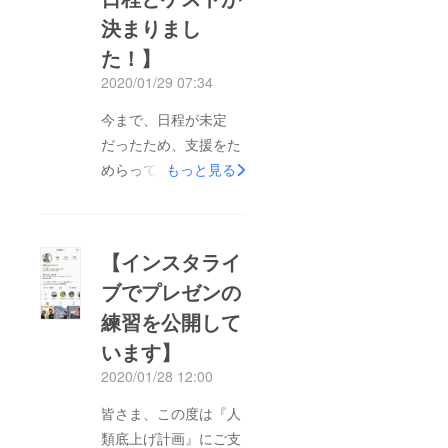
決まりまし
に出走時、パグマスカ
ラス氏のハイドレー
た！】
ションには、EAAが
2020/01/29 07:34
たっぷり詰まっていた
今まで、日程が未定
様子。パグマスカラス
だったため、支援をた
氏は20kmのレースを
めらっていた方も多い
もっと見る
難なく走り終え、翌日
はず！開催スケジュー
の筋肉痛もどこ吹く風
ルが決定しました！
と、涼しい顔で過ごし
◆ 2020年2月29日
たそう。ただし、本当
【インスタライ
（土）夕刻～特別ゲス
に彼が参加するかどう
ブでプレゼンの
トに、小西伸也先生を
か、真偽の程は定かで
練習を公開して
お迎えて、盛大なパー
はありません。情報入
ティにしたいと思いま
います】
手次第共有します。
す。小西伸也（こにし
2020/01/28 12:00
しんや）1956年生ま
皆さま、この度は『人
れ19歳よりベジタリア
類底上げ計画』にご支
ン生活28年2003年こ