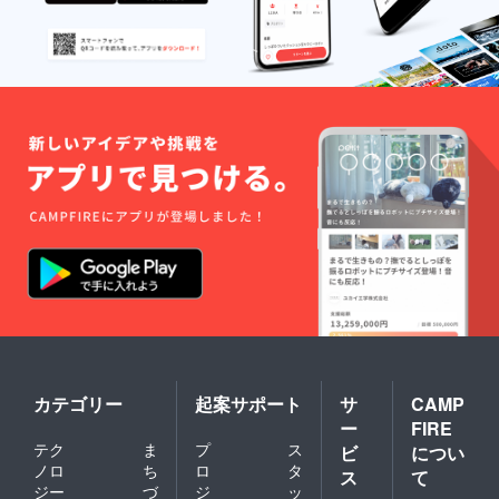
カテゴリー
起案サポート
サ
CAMP
ー
FIRE
テク
ま
プ
ス
ビ
につい
ノロ
ち
ロ
タ
ス
て
ジー
づ
ジ
ッ