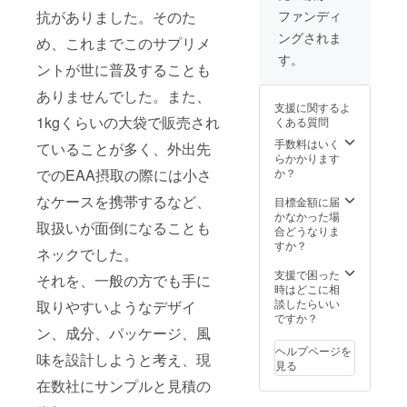
ト内で
ファンディ
抗がありました。そのた
の告
ングされま
知。
め、これまでこのサプリメ
（その
す。
ントが世に普及することも
他応援
方法や
ありませんでした。また、
回数等
支援に関するよ
は応相
1kgくらいの大袋で販売され
くある質問
談） ・
EAAと
手数料はいく
ていることが多く、外出先
いえ
らかかります
ば、肉
か？
でのEAA摂取の際には小さ
食、肉
食とい
なケースを携帯するなど、
目標金額に届
えば、
かなかった場
取扱いが面倒になることも
豚バラ
合どうなりま
ペン
すか？
ネックでした。
ケー
ス！ ・
支援で困った
それを、一般の方でも手に
豚バラ
時はどこに相
ペン
談したらいい
取りやすいようなデザイ
ケース
ですか？
セット
ン、成分、パッケージ、風
をプレ
ヘルプページを
味を設計しようと考え、現
ゼン
見る
ト！
在数社にサンプルと見積の