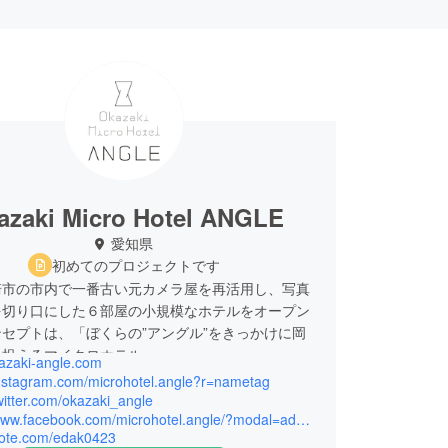
azaki Micro Hotel ANGLE
愛知県
初めてのプロジェクトです
崎市の市内で一番古い元カメラ屋を再活用し、写真
を切り口にした６部屋の小規模なホテルをオープン
セプトは、「ぼくらの”アングル”をきっかけに岡
を捉えるマイクロホテル」
kazaki-angle.com
/instagram.com/microhotel.angle?r=nametag
twitter.com/okazaki_angle
https://www.facebook.com/microhotel.angle/?modal=admin_todo_tour
/note.com/edak0423