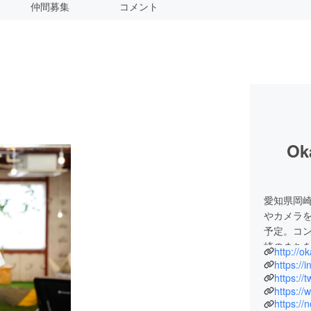
仲間募集
コメント
Ok
愛知県岡
やカメラ
予定。コン
崎のまち
http://o
https:/
https://
https:/