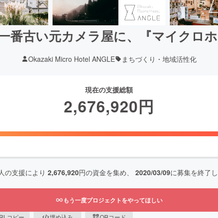
一番古い元カメラ屋に、『マイクロ
Okazaki Micro Hotel ANGLE
まちづくり・地域活性化
現在の支援総額
2,676,920
円
人の支援により
2,676,920
円の資金を集め、
2020/03/09
に募集を終了し
もう一度プロジェクトをやってほしい
RLコピー
埋め込み
QRコード