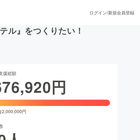
ログイン
/
新規会員登録
ホテル』をつくりたい！
うすぐ公開されます
支援総額
プロダクト
676,920
円
ファッション
スポーツ
,000,000円
数
ア
ソーシャルグッド
0
人