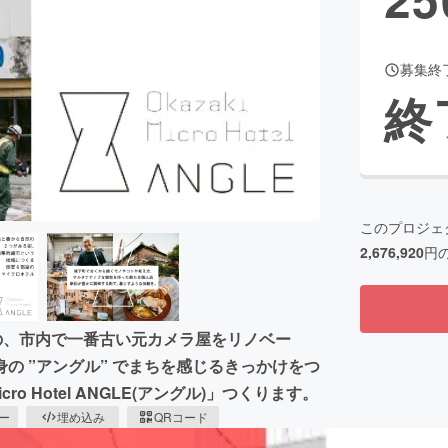
募集終
CAMPFIRE for Social Good
CAMPFIRE Creation
終
CAMPFIREふるさと納税
machi-ya
コミュニティ
このプロジェ
2,676,920
円
の、市内で一番古い元カメラ屋をリノベー
の ”アングル” でまちを感じるきっかけをつ
ro Hotel ANGLE(アングル)」つくります。
ピー
埋め込み
QRコード