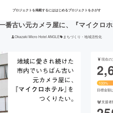
プロジェクトを掲載するには
はじめる
プロジェクトをさがす
一番古い元カメラ屋に、『マイクロ
Okazaki Micro Hotel ANGLE
まちづくり・地域活性化
注目のリターン
注目の新着プロジェクト
募集終了が近いプロジェクト
も
現在の
音楽
舞台・パフォーマンス
2,
ゲーム・サービス開発
フード・飲食店
133%
書籍・雑誌出版
アニメ・漫画
目標金額は2
支援者
チャレンジ
ビューティー・ヘルスケ
25