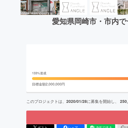
愛知県岡崎市・市内で
133
%達成
目標金額
2,000,000
円
このプロジェクトは、
2020/01/28
に募集を開始し、
250
ポスト
シェア
LINEで送る
U