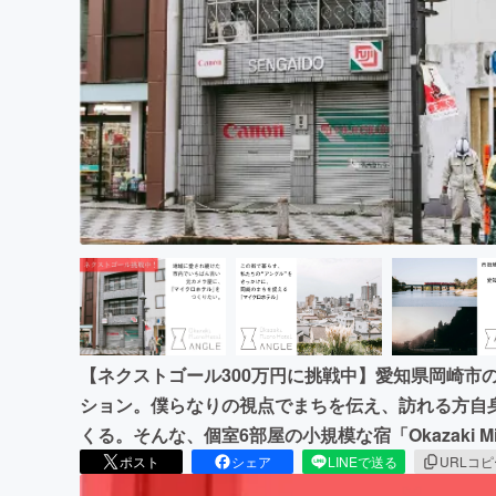
まちづくり・地域活性化
【ネクストゴール300万円に挑戦中】愛知県岡崎市
ション。僕らなりの視点でまちを伝え、訪れる方自身
くる。そんな、個室6部屋の小規模な宿「Okazaki Mic
ポスト
シェア
LINEで送る
URLコ