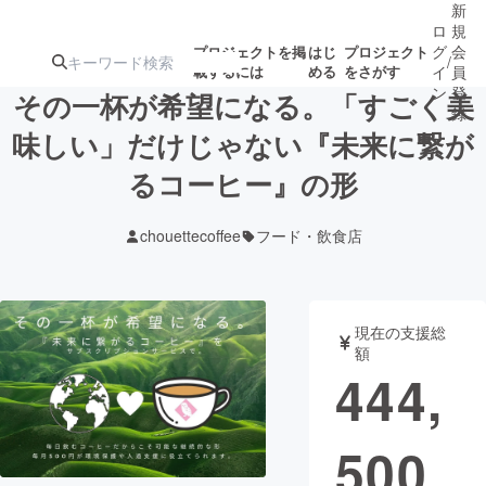
新
ロ
規
グ
会
プロジェクトを掲
はじ
プロジェクト
/
載するには
める
をさがす
イ
員
ン
登
その一杯が希望になる。「すごく美
録
味しい」だけじゃない『未来に繋が
るコーヒー』の形
人気のプロ
注目のリ
注目の新着プロ
募集終了が近いプ
もうすぐ公開
ジェクト
ターン
ジェクト
ロジェクト
されます
chouettecoffee
フード・飲食店
アート・写真
音楽
現在の支援総
テクノロジー・ガジェット
ゲーム・サ
額
444,
映像・映画
書籍・雑誌
500
ビジネス・起業
チャレンジ