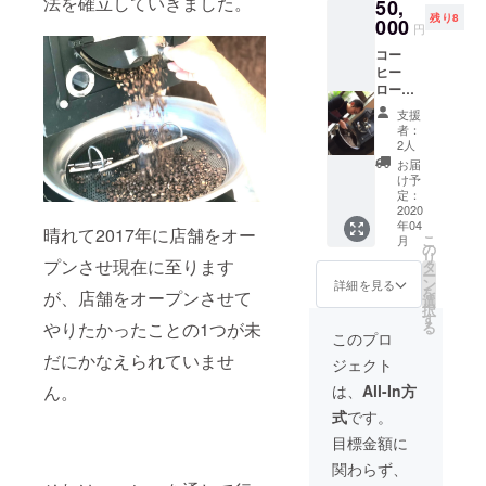
法を確立していきました。
50,
容によ
煎セミ
リップ
ます。
ませ
残り8
り原材
000
ナー 日
用の中
円
同クオ
ん。 *サ
料費を
程は応
挽きで
リティ
ブスク
コー
別で頂
相談。
お送り
の素晴
リプ
ヒー
戴いた
※場所：
しま
らしい
ション
ロース
しま
chouett
す。 *サ
コー
サービ
トマス
す。 日
e
ブスク
支援
ヒー豆
スへの
ター
程や内
torréfa
リプ
者：
をご用
ご参加
コース
容など
cteur
2人
ション
意しま
はオン
（セミ
のやり
laborat
サービ
お届
すの
ライン
ナー）
とりは
oire 店
け予
スへの
で、絶
ストア
コー
メール
定：
舗 ※交
ご参加
対に損
からご
ヒー
2020
にてや
通費、
はオン
はさせ
決済頂
年04
ロース
らせて
晴れて2017年に店舗をオー
宿泊費
ライン
ませ
こ
く必要
月
トマス
いただ
の
が必要
ストア
ん。 *サ
リ
があり
ター
プンさせ現在に至ります
きま
タ
な場合
からご
ブスク
ー
ます。
コース
す。お
ン
は別途
詳細を見る
決済頂
リプ
を
月々の
が、店舗をオープンさせて
（9:00
急ぎの
選
ご負担
く必要
ション
択
お支払
スター
場合
す
いただ
があり
サービ
やりたかったことの1つが未
る
いに関
ト
は、
きま
このプロ
ます。
スへの
して
19:00を
CAMPF
す。 *サ
月々の
だにかなえられていませ
ご参加
は、別
ジェクト
最終終
IREメッ
ブスク
お支払
はオン
途メー
了とし
セージ
リプ
ん。
は、
All-In方
いに関
ライン
ルでご
て満足
機能に
ション
して
ストア
案内し
式
です。
行くま
てご連
サービ
は、別
からご
ます。
でお付
絡くだ
スへの
目標金額に
途メー
決済頂
き合い
さい。
ご参加
ルでご
く必要
関わらず、
しま
※5月以
はオン
案内し
があり