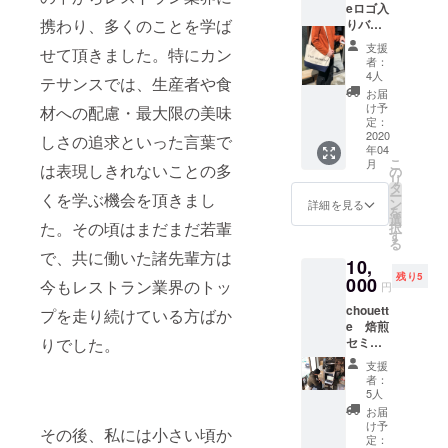
eロゴ入
ヒー豆
は、2回
ごすの
携わり、多くのことを学ば
りバッ
はお任
目のお
に相応
グ +
せとな
届け分
しい1杯
支援
せて頂きました。特にカン
コー
りま
が別の
となる
者：
ヒー豆
す。バ
豆にな
4人
でしょ
テサンスでは、生産者や食
100g ×
ランス
りま
う。 粉
お届
2p/c +
良くお
す。も
け予
材への配慮・最大限の美味
の状態
特製粒
送り致
定：
しコー
をお選
マス
2020
しま
しさの追求といった言葉で
ヒー豆
びの方
年04
タード
す。 粉
が更新
は挽き
こ
月
は表現しきれないことの多
2way オ
の状態
の
される
目の指
リ
リジナ
をお選
タ
場合は
定があ
ー
くを学ぶ機会を頂きまし
ルトー
びの方
ン
Instagr
詳細を見る
れば備
を
トバッ
は挽き
選
amやブ
考欄に
た。その頃はまだまだ若輩
択
グ + 低
目の指
す
ログ等
お願い
る
温焙煎
定があ
でお知
しま
で、共に働いた諸先輩方は
10,
のコー
れば備
らせ致
す。指
残り5
ヒー豆2
000
考欄に
今もレストラン業界のトッ
しま
定がな
円
種類
お願い
す。 粉
い場合
chouett
100gず
プを走り続けている方ばか
しま
の状態
はペー
e 焙煎
つ
す。指
をお選
パード
りでした。
セミ
（コー
定がな
びの方
リップ
ナー 現
ヒー豆
い場合
は挽き
用の中
支援
在
はお任
はペー
目の指
者：
挽きで
chouett
せとな
パード
5人
定があ
お送り
eのシェ
りま
リップ
れば備
お届
しま
アロー
す。バ
用の中
け予
考欄に
す。 *限
その後、私には小さい頃か
スター
ランス
定：
挽きで
お願い
定数を