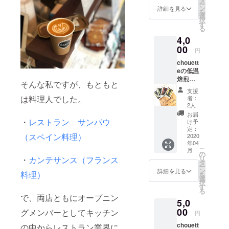
ー
す。
ムペー
ン
詳細を見る
を
chouett
ジのブ
選
択
eのコー
ログか
す
る
ヒー豆
らご確
4,0
（サン
認下さ
プル用
00
い。
円
とし
Top of
chouett
て）を
topの
eの低温
50g × 4
コー
焙煎
種類を
ヒー豆
そんな私ですが、もともと
コー
同封致
をご用
支援
ヒー
しま
意しま
は料理人でした。
者：
豆
す。（1
した。
2人
100g ×
回の配
普通な
お届
4p/c
・
レストラン サンパウ
送で2種
ら
け予
chouett
類同
定：
200g20
（スペイン料理）
eが厳選
2020
封） 生
00円で
年04
した店
豆情報
は買え
こ
月
舗で取
はオン
の
ないレ
リ
・
カンテサンス（フランス
り扱う
ライン
タ
ベルの
ー
コー
ストア
ン
ハイク
詳細を見る
料理）
を
ヒー4種
のブロ
選
オリ
択
類を
グから
す
ティな
る
100gず
ご確認
コー
で、両店ともにオープニン
5,0
つご提
下さ
ヒーで
供致し
00
い。 支
グメンバーとしてキッチン
す。特
円
ます。
援数次
別な時
chouett
の中からレストラン業界に
コー
第で
間を過