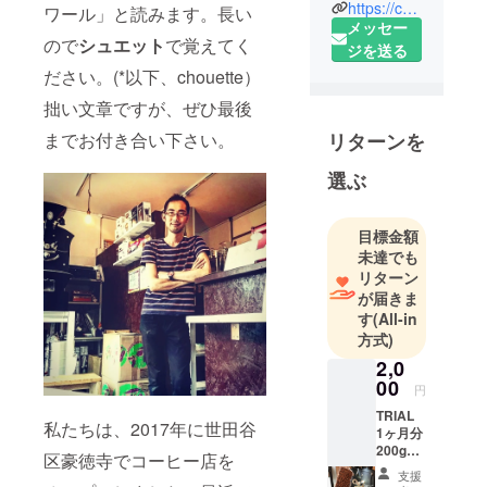
ロースター&
https://ccblanche.thebase.in/
ワール」と読みます。長い
メッセー
カフェ
ので
シュエット
で覚えてく
ジを送る
低温焙煎に
ださい。(*以下、chouette）
よって引き
出された
拙い文章ですが、ぜひ最後
コーヒーの
までお付き合い下さい。
リターンを
美味しさ
は、まさに
選ぶ
特別。
目標金額
自然なあり
未達でも
のままの美
リターン
味しさを追
が届きま
求する。
す
(All-in
方式)
店舗情報・
2,0
00
コーヒー豆
円
のご購入は
TRIAL
私たちは、2017年に世田谷
1ヶ月分
ウェブサイ
200gの
区豪徳寺でコーヒー店を
トから
コー
支援
ヒー豆