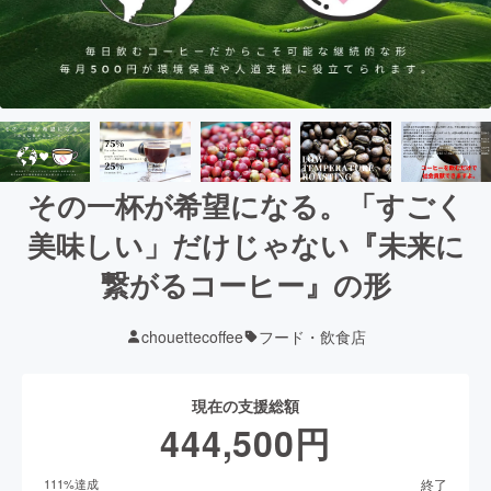
その一杯が希望になる。「すごく
美味しい」だけじゃない『未来に
繋がるコーヒー』の形
chouettecoffee
フード・飲食店
現在の支援総額
444,500
円
終了
111
%達成