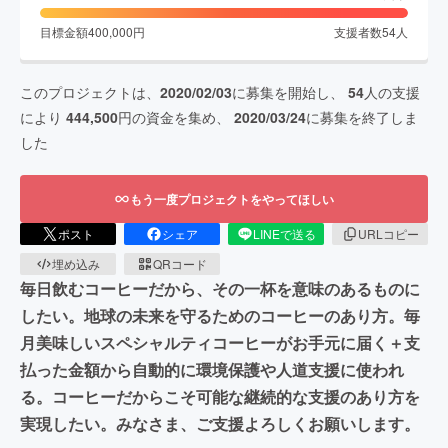
目標金額
400,000
円
支援者数
54
人
このプロジェクトは、
2020/02/03
に募集を開始し、
54
人の支援
により
444,500
円の資金を集め、
2020/03/24
に募集を終了しま
した
もう一度プロジェクトをやってほしい
ポスト
シェア
LINEで送る
URLコピー
埋め込み
QRコード
毎日飲むコーヒーだから、その一杯を意味のあるものに
したい。地球の未来を守るためのコーヒーのあり方。毎
月美味しいスペシャルティコーヒーがお手元に届く＋支
払った金額から自動的に環境保護や人道支援に使われ
る。コーヒーだからこそ可能な継続的な支援のあり方を
実現したい。みなさま、ご支援よろしくお願いします。