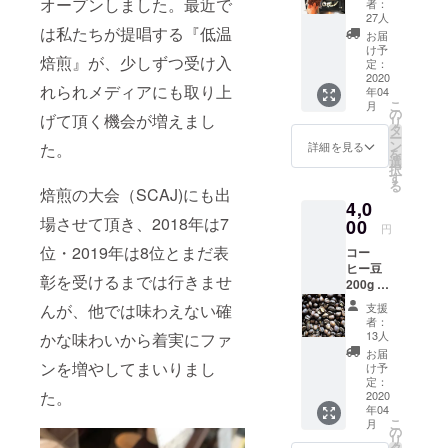
オープンしました。最近で
者：
をご提
27人
供。写
は私たちが提唱する『低温
お届
真は、
け予
焙煎』が、少しずつ受け入
デザイ
定：
ン前の
2020
れられメディアにも取り上
年04
サンプ
こ
月
ル写真
の
げて頂く機会が増えまし
リ
です。
タ
ー
chouett
ン
詳細を見る
た。
を
eのコー
選
択
ヒー豆
す
る
（サン
焙煎の大会（SCAJ)にも出
4,0
プル用
場させて頂き、2018年は7
とし
00
円
て）を
位・2019年は8位とまだ表
コー
50g × 2
ヒー豆
種類
彰を受けるまでは行きませ
200g ×
（コー
2回
ヒー豆
んが、他では味わえない確
支援
（2ヶ月
はお選
者：
分）を
び頂け
13人
かな味わいから着実にファ
ご提
ませ
お届
供。継
ンを増やしてまいりまし
ん。）
け予
続され
を同封
定：
た。
る方に
2020
致しま
年04
は、こ
す。 生
こ
月
ちらが
豆情報
の
リ
お得で
はホー
タ