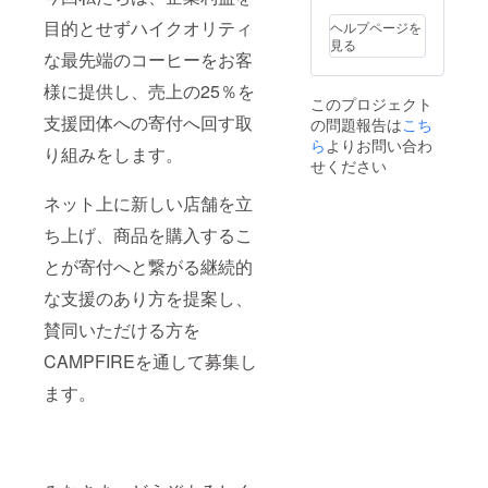
は別途
月々の
ご負担
お支払
目的とせずハイクオリティ
ヘルプページを
いただ
いに関
見る
きま
な最先端のコーヒーをお客
して
す。 *サ
は、別
様に提供し、売上の25％を
ブスク
途メー
このプロジェクト
リプ
ルでご
支援団体への寄付へ回す取
の問題報告は
こち
ション
案内し
サービ
ら
よりお問い合わ
ます。
り組みをします。
スへの
せください
ご参加
はオン
ネット上に新しい店舗を立
ライン
ストア
ち上げ、商品を購入するこ
からご
とが寄付へと繋がる継続的
決済頂
く必要
な支援のあり方を提案し、
があり
ます。
賛同いただける方を
月々の
お支払
CAMPFIREを通して募集し
いに関
して
ます。
は、別
途メー
ルでご
案内し
ます。