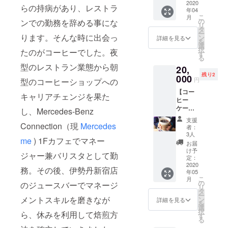
を利用
2020
良くお
お送り
しま
らの持病があり、レストラ
設けて
年04
する、
送り致
しま
す。指
おりま
こ
月
コー
しま
の
ンでの勤務を辞める事にな
す。 *サ
定がな
せんの
リ
ヒーイ
す。）
タ
ブスク
い場合
で、支
ー
ベント
ります。そんな時に出会っ
+ お店
ン
リプ
詳細を見る
はペー
援数が
を
や
で大人
選
ション
パード
多く
択
たのがコーヒーでした。夜
ショッ
気の
す
サービ
リップ
なった
る
プの運
ホット
スへの
用の中
場合、
型のレストラン業態から朝
20,
営をさ
ドッグ
ご参加
挽きで
途中で
残り2
れてい
000
に欠か
はオン
お送り
円
型のコーヒーショップへの
コー
る方の
せない
ライン
しま
ヒー豆
【コー
多く
粒マス
ストア
キャリアチェンジを果た
す。 *限
が変更
ヒー
が、こ
タード
からご
定数を
になる
ケータ
ちらの
し、Mercedes-Benz
粉の状
決済頂
設けて
場合が
リング
セミ
態をお
く必要
おりま
支援
ござい
サービ
Connection（現
Mercedes
ナーか
選びの
があり
者：
せんの
ます。
ス】
ら焙煎
方は挽
3人
ます。
で、支
同クオ
me
) 1Fカフェでマネー
コー
を開始
き目の
月々の
お届
援数が
リティ
ヒー
してい
指定が
け予
お支払
多く
の素晴
ジャー兼バリスタとして勤
ケータ
ます。
定：
あれば
いに関
なった
らしい
リング
2020
初心者
備考欄
して
務。その後、伊勢丹新宿店
場合、
コー
年05
サービ
向けに
にお願
は、別
途中で
ヒー豆
こ
月
スしま
考えら
の
いしま
のジュースバーでマネージ
途メー
コー
をご用
リ
す。 交
れた座
タ
す。指
ルでご
ヒー豆
意しま
ー
通費は
メントスキルを磨きなが
学と実
ン
定がな
詳細を見る
案内し
が変更
すの
を
別とな
技を含
選
い場合
ます。
になる
で、絶
択
ら、休みを利用して焙煎方
りま
む、3時
す
はペー
場合が
対に損
る
す。内
間の焙
パード
ござい
はさせ