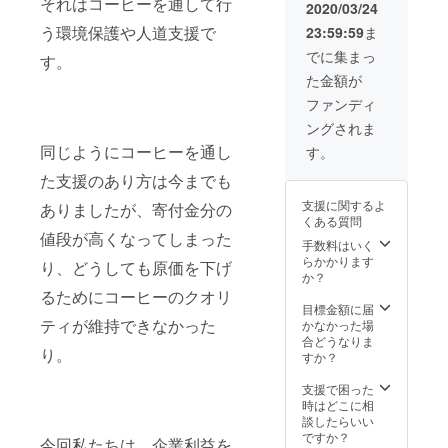
それはコーヒーを通して行
す。
降で日
ライン
2020/03/24
ます。
ます。
休憩1時
程調整
ストア
月々の
う環境保護や人道支援で
23:59:59
ま
間）焙
をいた
からご
お支払
煎をよ
しま
決済頂
でに集まっ
す。
いに関
り詳し
す。 ※
く必要
して
た金額が
く、理
有効期
があり
は、別
解を深
限：
ます。
ファンディ
途メー
めたい
2020年
月々の
ルでご
ングされま
方向
12月末
お支払
案内し
け。 日
(延長の
同じようにコーヒーを通し
いに関
す。
ます。
程は応
場合は
して
た支援のあり方は今までも
相談。
相談の
は、別
平日に
上、決
途メー
支援に関するよ
ありましたが、寄付金分の
限らせ
定) *サ
ルでご
くある質問
て頂き
ブスク
案内し
値段が高くなってしまった
ます。
リプ
手数料はいく
ます。
※場所：
ション
らかかります
り、どうしても原価を下げ
chouett
サービ
か？
e
スへの
るためにコーヒーのクオリ
torréfa
ご参加
目標金額に届
cteur
ティが維持できなかった
はオン
かなかった場
laborat
ライン
合どうなりま
り。
oire 店
ストア
すか？
舗 ※交
からご
通費、
決済頂
支援で困った
宿泊費
く必要
時はどこに相
が必要
があり
談したらいい
な場合
ます。
ですか？
今回私たちは、企業利益を