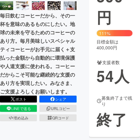
円
まちづくり・地域活性化
毎日飲むコーヒーだから、その一
杯を意味のあるものにしたい。地
CAMPFIRE for Social Good
CAMPFIRE Creation
球の未来を守るためのコーヒーの
111%
CAMPFIREふるさと納税
machi-ya
コミュニティ
あり方。毎月美味しいスペシャル
目標金額は
400,000円
ティコーヒーがお手元に届く＋支
払った金額から自動的に環境保護
支援者数
や人道支援に使われる。コーヒー
54
人
だからこそ可能な継続的な支援の
あり方を実現したい。みなさま、
ご支援よろしくお願いします。
募集終了まで残
ポスト
シェア
り
LINEで送る
URLコピー
終了
埋め込み
QRコード