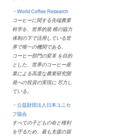
・
World Coffee Research
コーヒーに関する先端農業
科学を、世界的規 模の協力
体制の下で活用している世
界で唯一の機関である。
コーヒー部門の変革 を目的
とした、世界のコーヒー産
業による高度な農業研究開
発への投資の実現に 尽力し
ている。
・
公益財団法人日本ユニセ
フ協会
すべての子どもの命と権利
を守るため、最も支援の届