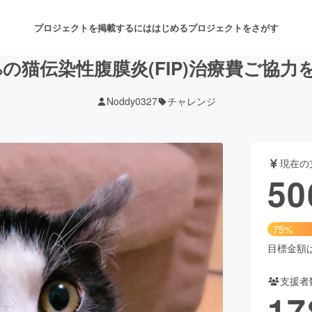
プロジェクトを掲載するには
はじめる
プロジェクトをさがす
%の猫伝染性腹膜炎(FIP)治療費ご協
Noddy0327
チャレンジ
注目のリターン
注目の新着プロジェクト
募集終了が近いプロジェクト
も
現在の
音楽
舞台・パフォーマンス
50
ゲーム・サービス開発
フード・飲食店
75%
書籍・雑誌出版
アニメ・漫画
目標金額は6
支援者
チャレンジ
ビューティー・ヘルスケ
17