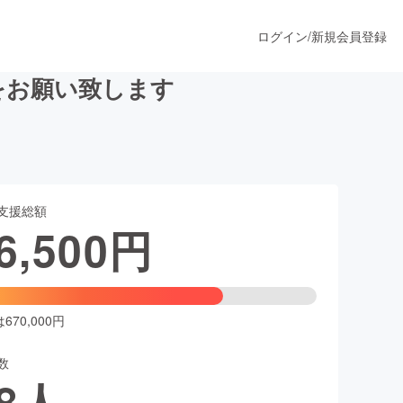
ログイン
/
新規会員登録
力をお願い致します
うすぐ公開されます
支援総額
プロダクト
6,500
円
ファッション
スポーツ
70,000円
数
ア
ソーシャルグッド
8
人