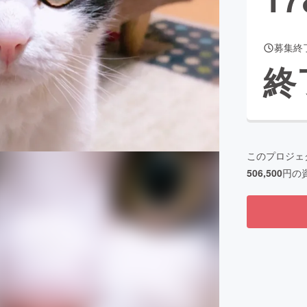
募集終
CAMPFIRE for Social Good
CAMPFIRE Creation
終
CAMPFIREふるさと納税
machi-ya
コミュニティ
このプロジェ
506,500
円の