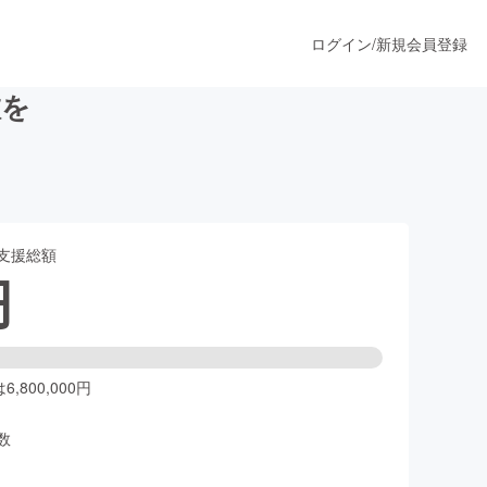
ログイン
/
新規会員登録
旅を
うすぐ公開されます
支援総額
プロダクト
円
ファッション
スポーツ
,800,000円
数
ア
ソーシャルグッド
人