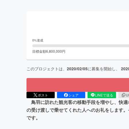
0
%達成
目標金額
6,800,000
円
このプロジェクトは、
2020/02/05
に募集を開始し、
202
ポスト
シェア
LINEで送る
U
鳥羽に訪れた観光客の移動手段を増やし、快適
の受け渡しで乗せてくれた人へのお礼をします。
です。