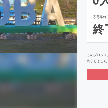
募集終
CAMPFIRE for Social Good
CAMPFIRE Creation
終
CAMPFIREふるさと納税
machi-ya
コミュニティ
このプロジェ
終了しました