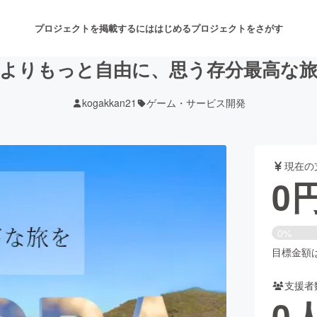
プロジェクトを掲載するには
はじめる
プロジェクトをさがす
よりもっと自由に、思う存分最高な
kogakkan21
ゲーム・サービス開発
注目のリターン
注目の新着プロジェクト
募集終了が近いプロジェクト
も
現在の
音楽
舞台・パフォーマンス
0
ゲーム・サービス開発
フード・飲食店
0%
書籍・雑誌出版
アニメ・漫画
目標金額は6
支援者
チャレンジ
ビューティー・ヘルスケ
0