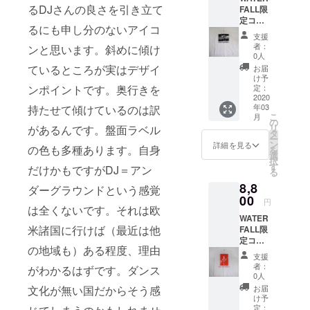
ターの
には必
へのプ
発送ま
コ・パ
るDJさんの良さを引き立て
影。
FALLか
FALL限
ジャズ
貴重な
ず手に
リント
で少し
ストリ
http://w
らは可
定コラ
だけで
ワン
して頂
商品に
お時間
るにも申し分のないアイコ
アス写
hisper.c
哀想で
ボTシャ
なく、
シーン
きたい
なりま
支援
頂く場
真集
o.jp/whi
すの
ツ。第
ロック/
を切り
他国で
者：
ンと思います。斜めに傾け
す。 ※
合がご
「JAC
sper/
で、さ
一弾は
ファン
取った
0人
は買う
白黒写
ざいま
O」、マ
【サイ
さやか
ジャズ
ク/ソウ
他では
ているところが実はデザイ
ことが
お届
真の中
す）。
イル
ズ】
な何か
写真
ル/ヒッ
手に入
け予
できな
でも特
完全日
ス・
（cm）
物品を
家・内
ンポイントです。奥行きを
プホッ
定：
らない
い希少
に顔
本企
ディ
サイズ
ご用意
山繁氏
2020
プなど
商品で
性の高
アップ
画・日
ヴィス
身丈 身
年03
持たせて傾けているのは訳
をさせ
が撮影
あらゆ
す。夏
い
でサン
本製。
こ
写真集
月
幅 肩幅
て頂き
した最
るジャ
の
フェス
『JAZZ
グラス
MADE
リ
があるんです。盤面ラベル
「NO
袖丈
ま
強ベー
ンルを
タ
から
ADDIC
をかけ
IN
ー
PICTUR
S
す。）
シスト
呑み込
ン
JAZZラ
詳細を見る
T』シ
ていな
の色も多種あります。自身
JAPAN
を
E!」な
67
確実に
「ジャ
み数々
選
イヴ観
リーズ
いもの
。 ジャ
択
ど多く
48
ファッ
コ・パ
の名盤
す
賞まで
だけかもですがDJ＝アン
です。
といえ
ズ写真
る
のジャ
41 22
ション
ストリ
を輩出
ファッ
※こちら
ばシン
家・内
ズ
M
8,8
や音楽
アス」
し続け
ダーグラウンドという感覚
ション&
の商品
セサイ
山繁
ミュー
70
好きな
のフォ
00
たトラ
音楽好
は黒T
円
ザーを
氏：
ジシャ
49
は全くないです。それは欧
友達が
トTシャ
ンペッ
きな方
シャツ
多用し
ジャ
ンを撮
43.5 19
WATER
増える
ツ。
ターの
には必
へのプ
た名盤
コ・パ
影。
米諸国に行けば（最近は他
L
FALL限
ことは
ジャズ
貴重な
ず手に
リント
「デコ
ストリ
http://w
71
定コラ
間違い
界だけ
ワン
して頂
商品に
イ」を
の地域も）ある程度、理由
アス写
hisper.c
53
ボTシャ
ない
でなく
シーン
きたい
なりま
支援
彷彿。T
真集
o.jp/whi
48 24
ツ。第
WATER
音楽界
を切り
他国で
者：
す。 ※
がわかるはずです。ダンス
シャツ
「JAC
sper/
【品質
一弾は
FALL5
に多大
取った
0人
は買う
黒は初
と共に
O」、マ
【サイ
表示】
ジャズ
周年イ
な影響
他では
文化が無い国だからそう感
ことが
お届
期マイ
マイル
イル
ズ】
・綿
写真
ベント
を与え
手に入
け予
できな
ルスの
スの偉
ス・
（cm）
100%
家・内
です！
たベー
定：
らない