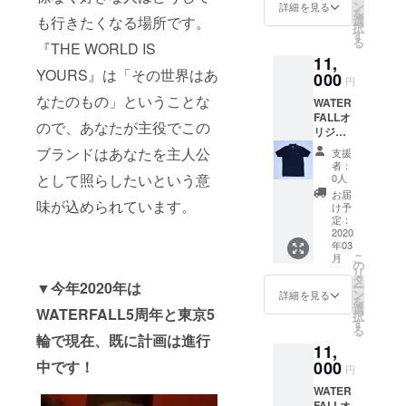
本企
トグラ
え込み
幅 肩幅
にも使
ン
『JAZZ
詳細を見る
をシル
頂く場
真集
を
ざいま
画・日
ファー
対策に
袖丈
えるこ
も行きたくなる場所です。
選
ADDIC
クプリ
合がご
「JAC
択
す）。
本製。
。
人気の
S
とから
す
T』シ
ントし
ざいま
O」、マ
る
完全日
MADE
『THE WORLD IS
http://w
商品。
67
仕事も
リーズ
たTシャ
す）。
イル
本企
IN
11,
hisper.c
国産生
48
仕事後
です。
ツ（背
完全日
ス・
画・日
YOURS』は「その世界はあ
JAPAN
o.jp
地の
000
41 22
のライ
※こちら
面に英
円
本企
ディ
本製。
。 ジャ
【サイ
「綿ブ
M
ブなど
の商品
字ロゴ
画・日
なたのもの」ということな
ヴィス
MADE
ズ写真
WATER
ズ】
ロー
69
も楽し
は黒T
プリン
本製。
写真集
IN
家・内
FALLオ
（cm）
ド」は
50
みたい
シャツ
ト）。
ので、あなたが主役でこの
MADE
「NO
JAPAN
山繁
リジナ
サイズ
適度な
45 23
方に
へのプ
ご注文
IN
PICTUR
。 ジャ
氏：マ
ル商
身丈 身
光沢と
L
とっ
ブランドはあなたを主人公
リント
後、即
支援
JAPAN
E!」な
ズ写真
イル
品。フ
幅 肩幅
ハリ
71
て、こ
商品に
者：
日〜1週
。 ジャ
ど多く
家・内
ス・
ジロッ
袖丈
感・強
として照らしたいという意
53
の上な
0人
なりま
間での
ズ写真
のジャ
山繁
ディ
ク、サ
S
度を兼
48 24
く使い
す。 前
お届
商品発
家・内
ズ
氏：マ
味が込められています。
ヴィス
マソニ
67
ね備
【品質
回しの
け予
面に
送予定
山繁
ミュー
イル
写真集
といっ
48
え、カ
定：
表示】
効く商
「JAC
です
氏：
ジシャ
ス・
「NO
た夏
2020
41 22
ジュア
・綿
品で
O
（商品
ジャ
ンを撮
ディ
年03
PICTUR
フェス
M
ルとビ
100%
す。 ボ
PASTO
発送ま
コ・パ
こ
影。
月
ヴィス
E!」、
でも快
69
ジネス
の
・手洗
タンに
RIUS」
で少し
ストリ
リ
http://w
写真集
ジャ
適に過
50
どちら
タ
い可
は高級
の写真
お時間
▼今年2020年は
アス写
ー
hisper.c
「NO
コ・パ
ごせる
45 23
にも使
ン
感のあ
詳細を見る
をシル
頂く場
真集
を
o.jp/whi
PICTUR
ストリ
実用性
L
えるこ
選
る
クプリ
WATERFALL5周年と東京5
合がご
「JAC
択
sper/
E!」、
アス写
の高い
71
とから
す
「シェ
ントし
ざいま
O」、マ
る
【サイ
ジャ
真集
商品。
53
仕事も
輪で現在、既に計画は進行
ルボタ
たTシャ
す）。
イル
ズ】
コ・パ
11,
「JAC
きめ細
48 24
仕事後
ン（貝
ツ（背
完全日
ス・
（cm）
ストリ
O」など
かい国
中です！
000
【品質
のライ
ボタ
面に英
円
本企
ディ
サイズ
アス写
多くの
産生地
表示】
ブなど
ン）」
字ロゴ
画・日
ヴィス
身丈 身
真集
WATER
ジャズ
の「綿
・綿
も楽し
を使
プリン
本製。
写真集
幅 肩幅
「JAC
FALLオ