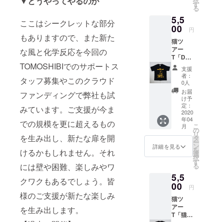
▼どうやってやるのか
択
リジナ
と幸い
す
ない
ファッ
粧ポー
学生や
る
ル 生
です。
と、そ
ション
チや手
ビジネ
5,5
産数量
現在、
のまま
や音楽
ここはシークレットな部分
帳も入
スマン
限定品
00
売って
写真の
好きな
円
れて頂
の方は
WATER
いるの
もありますので、また新た
赤色に
友達が
けるの
A4サイ
猫ツ
FALL猫
は写真
なるこ
増える
で小旅
ズまで
アー
ツアーT
な風と化学反応を今回の
の赤色
ともご
ことは
行や買
の書類
T「DJ
シャツ
ですが
了承下
間違い
い物時
やノー
TOMOSHIBIでのサポートス
猫」
（左袖
CAMPF
さい。
ない
支援
にもオ
ト型パ
（レ
にレ
IRE限定
※商品は
者：
WATER
ススメ
ソコン
タッフ募集やこのクラウド
コード
コード
色に変
0人
4月下
FALL5
です。
の持ち
ワッペ
ワッペ
える予
旬〜5月
お届
周年イ
ファンディングで弊社も試
学生や
運びに
ン）
ン）。
定で
け予
中旬頃
ベント
ビジネ
も便利
ブラッ
猫バン
定：
す。な
発送予
みています。ご支援が今ま
です！
スマン
です。
ク S /
2020
ドバー
のでか
定。
※写真は
の方は
デザイ
年04
M / Lサ
ジョ
での規模を更に超えるもの
なりレ
【Fサイ
実際の
A4サイ
こ
ナー自
月
イズ
ン。オ
の
アにな
ズ】 ・
出演者
ズまで
リ
ら手書
WATER
を生み出し、新たな扉を開
リジナ
タ
りま
頭回り
と合致
の書類
ー
きした
FALLオ
ルイラ
ン
す。数
詳細を見る
48～
するも
やノー
を
イラス
けるかもしれません。それ
リジナ
スト。
選
量が少
64cm ※
のでは
ト型パ
択
トをプ
ル 生
架空の
す
ない
後ろの
ござい
ソコン
には壁や困難、楽しみやワ
る
リント
産数量
ギター
と、そ
金具で
ません
の持ち
した
5,5
限定品
メー
のまま
調整で
クワクもあるでしょう。皆
（イベ
運びに
WATER
WATER
00
カー
写真の
きるの
円
ントの
も便利
FALL完
FALL猫
「CATC
赤色に
様のご支援が新たな楽しみ
で完全
イメー
です。
全オリ
猫ツ
ツアーT
H」との
なるこ
なユニ
ジ写
デザイ
ジナル
アー
シャツ
を生み出します。
コラボ
ともご
セック
真）
ナー自
トート
T「猫
（左袖
商品。
了承下
ス商品
ら手書
バッ