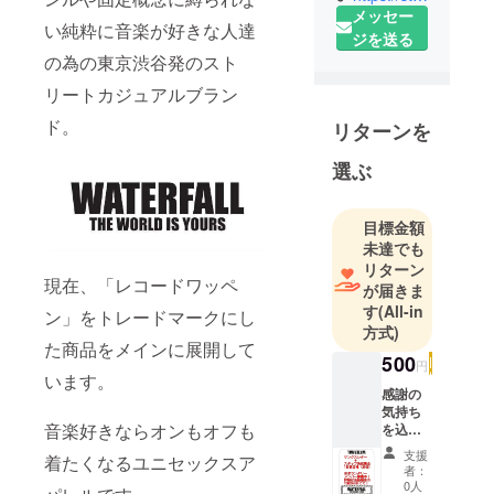
メッセー
い純粋に音楽が好きな人達
ジを送る
の為の東京渋谷発のスト
リートカジュアルブラン
ド。
リターンを
選ぶ
目標金額
未達でも
リターン
現在、「レコードワッペ
が届きま
す
(All-in
ン」をトレードマークにし
方式)
た商品をメインに展開して
500
円
います。
感謝の
気持ち
音楽好きならオンもオフも
を込め
た直筆
支援
着たくなるユニセックスア
サンク
者：
スレ
0人