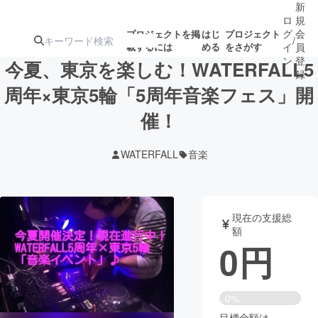
新
ロ
規
グ
会
プロジェクトを掲
はじ
プロジェクト
/
載するには
める
をさがす
イ
員
ン
登
今夏、東京を楽しむ！WATERFALL5
録
周年×東京5輪「5周年音楽フェス」開
催！
人気のプロ
注目のリ
注目の新着プロ
募集終了が近いプ
もうすぐ公開
ジェクト
ターン
ジェクト
ロジェクト
されます
WATERFALL
音楽
アート・写真
音楽
現在の支援総
テクノロジー・ガジェット
ゲーム・サ
額
0
円
映像・映画
書籍・雑誌
0%
ビジネス・起業
チャレンジ
目標金額は