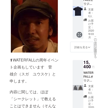
ミュー
カノ
100%
みたい
用。 き
ト）。
MADE
「NO
袖丈
O」など
リジナ
ジシャ
コ」が
・手洗
方に
れい目
ご注文
IN
PICTUR
S
多くの
ル商
ンを撮
汗を吸
い可
とっ
な綿ブ
後、即
支援
JAPAN
E!」な
67
ジャズ
品。フ
影。マ
収し、
て、こ
ロード
者：
日〜1週
。 ジャ
ど多く
48
ミュー
ジロッ
イルス
更に通
の上な
0人
生地と
間での
ズ写真
のジャ
41 22
ジシャ
ク、サ
に最も
気性を
く使い
相性の
お届
商品発
家・内
ズ
M
ンを撮
マソニ
近づい
確保。
回しの
け予
良い綺
送予定
山繁
ミュー
70
影。
といっ
たフォ
耐久性
定：
効く商
麗なボ
です
氏：
ジシャ
49
http://w
た夏
2020
トグラ
に優
品で
タンで
（商品
ジャ
ンを撮
43.5 19
年03
hisper.c
フェス
ファー
れ、国
す。 ボ
好印象
発送ま
コ・パ
こ
影。
月
L
o.jp
でも快
。
内縫製
の
タンに
を与え
で少し
ストリ
リ
http://w
71
【サイ
適に過
http://w
の強み
タ
は高級
ます。
お時間
アス写
ー
hisper.c
53
ズ】
ごせる
hisper.c
である
ン
感のあ
詳細を見る
左胸に
頂く場
真集
を
o.jp/whi
48 24
（cm）
実用性
o.jp
縫製強
選
る
は
合がご
「JAC
択
sper/
【品質
サイズ
の高い
【サイ
度はラ
す
「シェ
WATER
ざいま
O」、マ
る
【サイ
表示】
身丈 身
商品。
ズ】
イブで
ルボタ
FALLの
⬆︎WATERFALLの周年イベン
す）。
イル
ズ】
・綿
15,
幅 肩幅
きめ細
（cm）
も安心
ン（貝
トレー
完全日
ス・
（cm）
100%
袖丈
かい国
400
サイズ
して楽
ト企画もしています 菅
ボタ
ドマー
円
本企
ディ
サイズ
・手洗
S
産生地
身丈 身
しむこ
ン）」
ク「レ
画・日
ヴィス
身丈 身
い可
WATER
67
の「綿
雄介（スガ ユウスケ）と
幅 肩幅
とがで
を使
コード
本製。
写真集
幅 肩幅
FALLオ
48
カノ
袖丈
きま
用。 き
ワッペ
MADE
「NO
袖丈
申します。
リジナ
41 22
コ」が
S
す。 ボ
れい目
ン」が
IN
PICTUR
S
ル商
M
汗を吸
67
タンに
な綿ブ
ワンポ
支援
JAPAN
E!」な
67
品。フ
69
収し、
48
は高級
ロード
者：
イント
。 ジャ
ど多く
内容に関しては、ほぼ
48
ジロッ
50
更に通
41 22
感のあ
0人
生地と
で入っ
ズ写真
のジャ
41 22
クなど
45 23
気性を
M
る「猫
相性の
お届
てお
「シークレット」で教える
家・内
ズ
M
山で
L
確保。
69
目シェ
け予
良い綺
り、DJ
山繁
ミュー
70
キャン
71
耐久性
定：
50
ルボタ
麗なボ
ことはできません（そんな
の方や
氏：
ジシャ
49
プを張
2020
53
に優