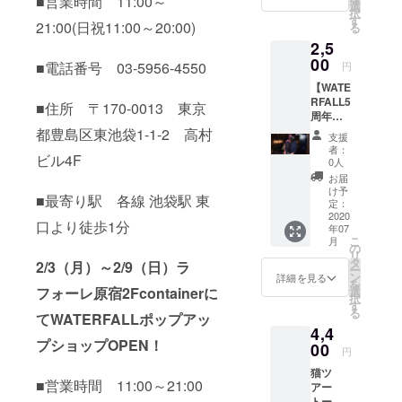
■営業時間 11:00～
えてご
分間覗
選
択
提供し
き見と
す
21:00(日祝11:00～20:00)
る
ます。
内容説
2,5
（ミド
明を受
ルネー
00
けれる
■電話番号 03-5956-4550
円
ムある
権利で
【WATE
方は予
す。飲
RFALL5
備ネー
食物の
■住所 〒170-0013 東京
周年イ
ム的
提供は
ベント
都豊島区東池袋1-1-2 高村
な？）
しませ
支援
at 東京
昨今、
ん。10
者：
ビル4F
某所1ヶ
芸能界
分だけ
0人
所のみ1
でも一
覗き見
お届
名様ご
般社会
できる
け予
■最寄り駅 各線 池袋駅 東
招待】
でも国
定：
権で
来年
2020
際色が
す。10
口より徒歩1分
年07
2020年
豊かに
分間の
こ
月
夏に開
なり、
の
間で飲
リ
催され
世に言
タ
食した
2/3（月）～2/9（日）ラ
ー
る
う
ン
い場合
詳細を見る
を
WATER
「ハー
フォーレ原宿2Fcontainerに
選
は別途
択
FALL5
フ」の
す
自腹で
る
てWATERFALLポップアッ
周年イ
方はじ
ご持参
4,4
ベント
め「ミ
下さ
プショップOPEN！
「WATE
00
ドル
い。あ
円
RFALL
ネー
くまで
猫ツ
present
ム」を
もどん
■営業時間 11:00～21:00
アー
s 5th
お持ち
なんか
トート