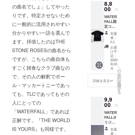
もオス
に英字
（商品
M
8,8
アス」
らない
です。
の商品
スメの
の曲名でしょ」してやった
ロゴプ
発送ま
70
のフォ
00
商品で
※こちら
はオレ
円
ファン
リン
で少し
49
トTシャ
す。夏
の商品
ンジT
りです。特定させないため
キーな
ト）。
お時間
43.5 19
WATER
ツ。
フェス
は白T
シャツ
一枚で
ご注文
頂く場
L
FALL限
ジャズ
から
に一般的に流用されやすい
シャツ
へのプ
す。
後、即
合がご
71
定コラ
界だけ
JAZZラ
へのプ
リント
ファン
日〜1週
ざいま
53
ボTシャ
でなく
分かりやすい一語を選んで
イヴ観
リント
商品に
支援
クを取
間での
す）。
48 24
ツ。第
音楽界
賞まで
商品に
者：
なりま
り入れ
商品発
完全日
ます。拝借したのはTHE
【品質
一弾は
に多大
ファッ
0人
なりま
す。 ※
た名盤
送予定
本企
表示】
ジャズ
な影響
ション&
す。 前
お届
オレン
「on
です
STONE ROSESの曲名から
画・日
・綿
写真
を与え
音楽好
け予
面に
ジ人気
the
（商品
本製。
100%
家・内
たベー
定：
きな方
「JAC
のスト
ですが、こちらの曲自体も
corner
発送ま
MADE
・手洗
山繁氏
2020
シスト
には必
O
リート
」の
で少し
IN
年03
い可
が撮影
の貴重
ず手に
PASTO
すごく雑食なクラブ曲なの
系・HIP
ジャ
こ
お時間
月
JAPAN
した最
なワン
の
して頂
RIUS」
HOP好
ケット
リ
頂く場
。 ジャ
強ベー
シーン
タ
で、その人の解釈でポー
きたい
の写真
きの方
カラー
ー
合がご
ズ写真
シスト
を切り
ン
『JAZZ
詳細を見る
をシル
にもオ
リング
を
ざいま
家・内
「ジャ
ル・マッカートニーであっ
取った
選
ADDIC
クプリ
ススメ
（イエ
択
す）。
山繁
コ・パ
他では
す
T』シ
ントし
の一枚
ロー×ブ
る
完全日
ても、TLCであってもその
氏：マ
ストリ
手に入
リーズ
たTシャ
です。
ラウン
本企
イル
9,9
アス」
らない
です。
ツ（背
HIP
配色）
人にとっての
画・日
ス・
のフォ
00
商品で
※こちら
面に英
円
HOPを
からイ
本製。
ディ
トTシャ
す。夏
の商品
字ロゴ
「WATERFALL」であれば
取り入
ンスパ
MADE
ヴィス
WATER
ツ。
フェス
は白T
プリン
れた名
イア。
IN
写真集
FALLオ
ジャズ
から
シャツ
正解です。『THE WORLD
ト）。
盤
前面に
JAPAN
「NO
リジナ
界だけ
JAZZラ
へのプ
ご注文
「doo-
「MILE
。 ジャ
PICTUR
ル商
でなく
IS YOURS』も同様です。
イヴ観
リント
後、即
支援
bop」も
S
ズ写真
E!」、
品。フ
音楽界
賞まで
商品に
者：
日〜1週
是非。