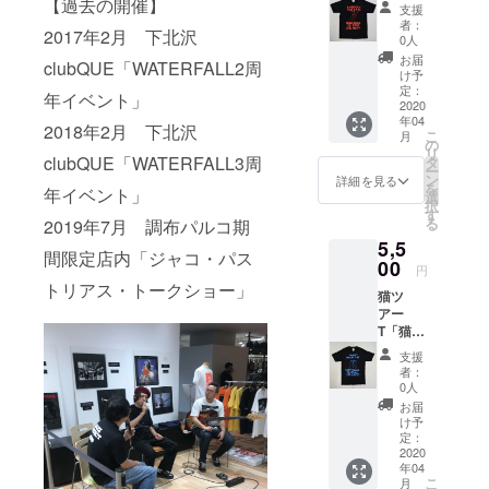
ベー
【過去の開催】
にレ
「WATE
さい。
です。
支援
きした
グ。
ス」
コード
RFALL
※商品は
者：
【品質
イラス
2017年2月 下北沢
『ビン
（レ
ワッペ
」
0人
4月下
表示】
トをプ
テージ
コード
ン）。
×「GIL
旬〜5月
お届
・綿
clubQUE「WATERFALL2周
リント
猫の愉
ワッペ
DJ猫
DAN」
け予
中旬頃
100%
した
快な物
ン）
バー
定：
のW
発送予
年イベント」
・手
WATER
語 ～
ブラッ
2020
ジョ
ネーム
定。
洗い可
FALL完
REGGA
年04
ク S /
ン。秋
完全限
2018年2月 下北沢
【Fサイ
（あま
こ
全オリ
月
E CAT
M / Lサ
冬新
の
定商
ズ】 ・
りオス
リ
ジナル
～編』
イズ
clubQUE「WATERFALL3周
作。オ
タ
品。生
頭回り
スメは
ー
トート
【サイ
WATER
リジナ
ン
産数量
詳細を見る
48～
しませ
を
バッ
ズ】
年イベント」
FALLオ
ルイラ
選
限定
64cm ※
んが綿
択
グ。
（cm）
リジナ
スト。
す
品。 デ
後ろの
なので
る
2019年7月 調布パルコ期
『ビン
サイズ
ル 生
架空の
ザイ
金具で
可）
テージ
縦幅 横
5,5
産数量
DJ機材
ナー自
調整で
間限定店内「ジャコ・パス
猫の愉
幅 マチ
限定品
00
メー
ら手書
きるの
円
快な物
手持ち
WATER
カー
きした
トリアス・トークショー」
で完全
語 ～
部分
猫ツ
FALL猫
「catne
イラス
なユニ
MIKAN
F
アー
ツアーT
er」と
トをプ
セック
GE &
37
T「猫ド
シャツ
のコラ
リント
ス商品
KITTY
24
ラム」
（左袖
ボ商
した
です。
支援
CAT～
12 55
（レ
にレ
品。
WATER
者：
【品質
編』
※A4書
コード
コード
「WATE
0人
FALL完
表示】
【サイ
類が入
ワッペ
ワッペ
RFALL
全オリ
お届
・綿
ズ】
るサイ
ン）
ン）。
」
け予
ジナルT
100%
（cm）
ズで
ブラッ
猫ベー
定：
×「GIL
シャ
・手
サイズ
す。
ク S /
2020
スバー
DAN」
ツ。
洗い可
縦幅 横
年04
持ち手
M / Lサ
ジョ
のW
『ビン
（あま
こ
月
幅 マチ
部分は
イズ