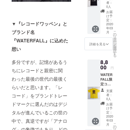
ツ。第
ロック/
商品で
『JAZZ
者：
リント
タッフ
100%
二弾は
ファン
す。冬
0人
ADDIC
したT
と
・手洗
ジャズ
ク/ソウ
のクラ
T』シ
お届
シャツ
ファッ
い可
写真
ル/ヒッ
シッ
け予
リーズ
（背面
ション
家・内
プホッ
定：
ク・ピ
です。
に英字
や音楽
▼『レコードワッペン』と
山繁氏
2020
プなど
アノ・
※こちら
ロゴプ
の話や
年03
が撮影
あらゆ
コン
の商品
リン
ブランド名
世間話
こ
月
した
るジャ
の
サート
は黒T
ト）。
などで
リ
ジャズ
ンルを
タ
から
『WATERFALL』に込めた
シャツ
ご注文
盛り上
ー
の帝王
呑み込
ン
JAZZラ
詳細を見る
へのプ
後、即
がって
を
「マイ
み数々
想い
選
イヴ観
リント
日〜1週
下さ
択
ルス・
の名盤
す
賞まで
商品に
間での
い！ お
る
デイビ
を輩出
ファッ
なりま
商品発
酒の席
8,8
多分ですが、記憶があるう
ス」の
し続け
ション&
す。 前
送予定
なの
フォトT
00
たトラ
音楽好
面に
円
です
で、あ
ちにレコードと親密に関
シャ
ンペッ
きな方
「BILL
（商品
なたの
WATER
ツ。
ターの
には必
EVANS
発送ま
わった最後の世代の最後く
お声も
FALL限
ジャズ
貴重な
ず手に
」の写
で少し
お酒と
定コラ
だけで
ワン
して頂
真をシ
らいだと思います。「レ
お時間
ともに
ボTシャ
なく、
シーン
きたい
ルクプ
支援
頂く場
アー
ツ。第
ロック/
を切り
コード」をブランドトレー
『JAZZ
者：
リント
合がご
ティス
二弾は
ファン
取った
0人
ADDIC
したT
ざいま
トにも
ジャズ
ク/ソウ
ドマークに選んだのはデジ
他では
T』シ
お届
シャツ
す）。
届くか
写真
ル/ヒッ
手に入
け予
リーズ
（背面
完全日
も。写
タルが進んでいるこの世の
家・内
プホッ
定：
らない
です。
に英字
本企
真など
山繁氏
2020
プなど
商品で
※こちら
ロゴプ
画・日
はアー
中で、真逆ですが「アナロ
年03
が撮影
あらゆ
す。夏
の商品
リン
本製。
こ
ティス
月
した
るジャ
の
フェス
は黒T
ト）。
グ」の象徴でもあり、どの
MADE
リ
ト様の