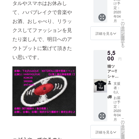
タルやスマホはお休みし
ンズ・
能性が
日ご出
け予
えま
ター、
レ
ありま
定：
演して
す。バ
シール
て、ハバブレイクで音楽や
ディー
2020
す。多
頂いた
ンドマ
ド、ス
年04
ス対応
くの方
アー
ンの方
ティッ
お酒、おしゃべり、リラッ
こ
月
のユニ
にリ
の
ティス
はギ
クを、
リ
セック
ターン
タ
トさん
ターや
クスしてファッションを見
DJの方
ー
ス商
選択頂
ン
と交流
詳細を見る
ベー
はヘッ
を
品。受
けます
選
たり楽しんで、明日へのア
ができ
ス、ド
ドホン
択
注生産
と幸い
す
る特別
ラムの
やレ
る
となり
ウトプットに繋げて頂きた
です。
ミート&
エフェ
コード
5,5
ます。
現在、
グリー
ク
を入れ
い思いです。
※ご支援
00
売って
ト参加
ター、
円
る用で
の数量
いるの
権を付
シール
もお使
猫ツ
によっ
は写真
けま
ド、ス
い頂け
アーT
て盤面
の赤色
す！当
ティッ
ます。
シャツ
の色が
ですが
日、
クを、
女性の
「猫バ
「今回
CAMPF
アー
DJの方
支援
方は化
ンド」
の限定
IRE限定
ティス
者：
はヘッ
粧ポー
（レ
色」に
色に変
0人
トさん
ドホン
チや手
コード
する可
える予
と音楽
お届
やレ
帳も入
ワッペ
能性が
定で
け予
の話や
コード
れて頂
ン）
ありま
定：
す。な
世間話
を入れ
けるの
ブラッ
2020
す。多
のでか
などで
る用で
で小旅
年04
ク S /
くの方
なりレ
盛り上
もお使
行や買
こ
月
M / Lサ
にリ
の
アにな
がって
い頂け
い物時
リ
イズ
ターン
タ
りま
下さ
ます。
にもオ
ー
WATER
選択頂
ン
す。数
詳細を見る
い！ 確
女性の
ススメ
を
FALLオ
けます
選
量が少
実に
方は化
です。