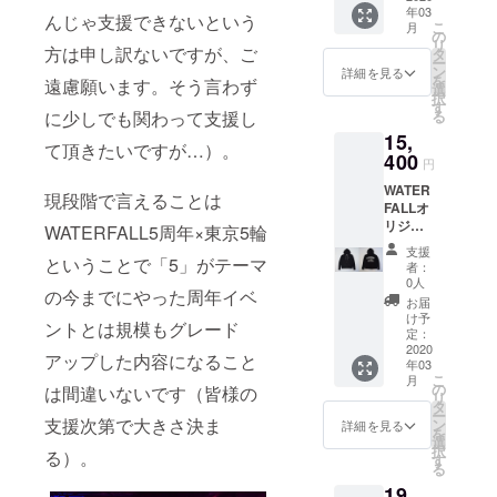
45 23
ン（貝
タンで
アー
ジャ
ンを撮
43.5 19
年03
る夏
48 24
れ、国
んじゃ支援できないという
L
ボタ
好印象
ティス
コ・パ
こ
影。
月
L
フェス
【品質
内縫製
の
71
ン）」
を与え
トの方
ストリ
リ
http://w
71
では冷
方は申し訳ないですが、ご
表示】
の強み
タ
53
を使
ます。
の中に
アス写
ー
hisper.c
53
え込み
・綿
である
ン
48 24
用。 こ
詳細を見る
左胸に
も「日
真集
を
o.jp/whi
遠慮願います。そう言わず
48 24
対策に
100%
縫製強
選
【品質
のボタ
は
本発信
「JAC
択
sper/
【品質
人気の
・手洗
度はラ
す
表示】
ンを使
WATER
の音楽
O」、マ
に少しでも関わって支援し
る
【サイ
表示】
商品。
い可
イブで
・綿
用して
FALLの
好きブ
イル
ズ】
・綿
15,
バック
も安心
100%
いるポ
トレー
て頂きたいですが…）。
ラン
ス・
（cm）
100%
プリン
400
して楽
・手洗
ロシャ
ドマー
円
ド」と
ディ
サイズ
・手洗
トには
しむこ
い可
ツは珍
ク「レ
してご
ヴィス
身丈 身
い可
WATER
「I GOT
とがで
しく
現段階で言えることは
コード
愛用し
写真集
幅 肩幅
FALLオ
THE
きま
「WATE
ワッペ
て頂い
「NO
袖丈
リジナ
SOUL（
WATERFALL5周年×東京5輪
す。 ボ
RFALL
ン」が
ている
PICTUR
S
ル商
魂を得
タンに
のポロ
ワンポ
支援
方もい
E!」な
67
品。フ
ということで「5」がテーマ
た）」
は高級
シャツ
者：
イント
ます。
ど多く
48
ジロッ
という
感のあ
0人
＝猫目
で入っ
縫製は
のジャ
の今までにやった周年イベ
41 22
クなど
強い
る「猫
シェル
お届
てお
日本で
ズ
M
山で
メッ
目シェ
け予
ボタ
り、DJ
も有数
ントとは規模もグレード
ミュー
70
キャン
セージ
定：
ルボタ
ン」と
の方や
の高技
ジシャ
49
プを張
2020
を配
ン（貝
いった
アップした内容になること
アー
術縫製
ンを撮
43.5 19
年03
る夏
置。
ボタ
定義を
ティス
地とし
こ
影。
月
L
フェス
「CIRC
の
ン）」
は間違いないです（皆様の
確立。
トの方
て知ら
リ
http://w
71
では冷
US（楽
タ
を使
左胸に
の中に
れる岐
ー
hisper.c
53
え込み
支援次第で大きさ決ま
しさの
ン
用。 こ
詳細を見る
は
も「日
阜、
を
o.jp/whi
48 24
対策に
象
選
のボタ
WATER
本発信
「レ
択
sper/
【品質
る）。
人気の
徴）」
す
ンを使
FALLの
の音楽
コード
る
【サイ
表示】
商品。
と合わ
用して
トレー
好きブ
ワッペ
ズ】
・綿
19,
バック
せ「楽
いるポ