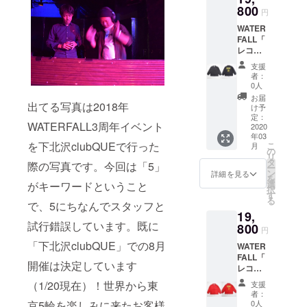
ドマー
ラン
ン」は
（cm）
100%
プリン
800
しさか
ロシャ
ク「レ
円
ド」と
群馬県
サイズ
・手洗
トには
ら魂を
ツは珍
コード
してご
桐生市
身丈 身
い可
WATER
「I GOT
得る」
しく
ワッペ
愛用し
で製
幅 肩幅
FALL「
THE
ことの
「WATE
ン」が
て頂い
造。 完
袖丈
レコー
SOUL（
重要性
RFALL
ワンポ
ている
全日本
S
ドワッ
魂を得
を発
のポロ
イント
支援
方もい
企画・
67
ペン
た）」
信。 国
シャツ
者：
で入っ
ます。
日本
48
コーチ
という
産生地
0人
＝猫目
てお
縫製は
製。
41 22
ジャ
強い
の「綿
シェル
お届
り、DJ
日本で
MADE
M
出てる写真は2018年
ケット
メッ
裏毛ス
け予
ボタ
の方や
も有数
IN
70
（DETR
セージ
定：
ウェッ
ン」と
アー
の高技
JAPAN
WATERFALL3周年イベント
49
OIT
2020
を配
ト」は
いった
ティス
術縫製
。 【M
43.5 19
年03
TECHN
置。
保温性
定義を
トの方
を下北沢clubQUEで行った
地とし
こ
サイ
月
L
O）」。
「CIRC
の
とスト
確立。
の中に
て知ら
リ
ズ】 ・
71
2019秋
US（楽
タ
レッチ
左胸に
際の写真です。今回は「5」
も「日
れる岐
ー
着丈
53
冬新
しさの
ン
性を兼
詳細を見る
は
本発信
阜、
を
70cm
48 24
作。オ
象
選
がキーワードということ
ね備
WATER
の音楽
「レ
択
・身幅
【品質
リジナ
徴）」
す
え、カ
FALLの
好きブ
コード
る
48.5cm
表示】
ルイラ
で、5にちなんでスタッフと
と合わ
ジュア
トレー
ラン
ワッペ
・肩
・綿
19,
スト。
せ「楽
ルとビ
ドマー
ド」と
ン」は
幅
試行錯誤しています。既に
100%
アメリ
800
しさか
ジネス
ク「レ
円
してご
群馬県
43cm
・手洗
カの
ら魂を
どちら
コード
愛用し
桐生市
「下北沢clubQUE」での8月
・裾幅
い可
WATER
コーチ
得る」
にもス
ワッペ
て頂い
で製
49.5cm
FALL「
ジャ
ことの
トレス
ン」が
開催は決定しています
ている
造。 完
・袖
レコー
ケット
重要性
なく使
ワンポ
方もい
全日本
丈
ドワッ
老舗
を発
えま
（1/20現在）！世界から東
イント
支援
ます。
企画・
61.5cm
ペン
メー
信。 国
す。 高
者：
で入っ
縫製は
日本
・袖
コーチ
カー
京5輪を楽しみに来たお客様
産生地
0人
級感あ
てお