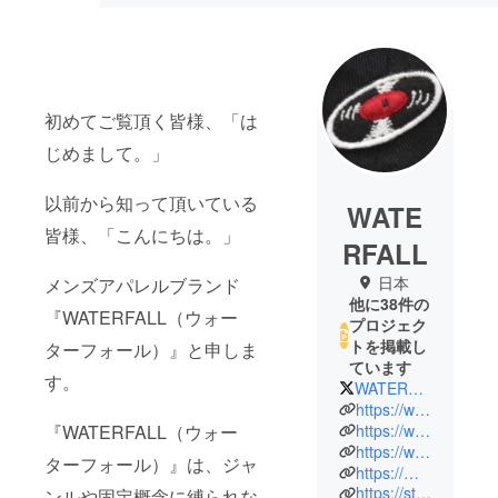
初めてご覧頂く皆様、「は
じめまして。」
以前から知って頂いている
WATE
皆様、「こんにちは。」
RFALL
日本
メンズアパレルブランド
他に38件の
『WATERFALL（ウォー
プロジェク
トを掲載し
ターフォール）』と申しま
ています
す。
WATERFALL1989
https://waterfall1989.square.site/
https://waterfall.stores.jp/
『WATERFALL（ウォー
https://waterfall.theshop.jp/
ターフォール）』は、ジャ
https://mpp.tower.jp/seller/wPbMZ5/seller-item/?items=
https://store.shopping.yahoo.co.jp/waterfall/
ンルや固定概念に縛られな