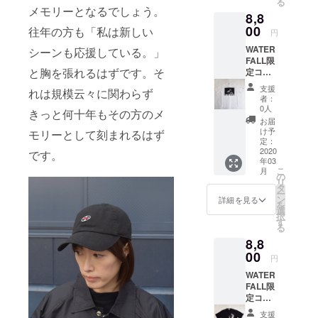
など）
る
ヴァン
もな
ファッ
メモリーとなるでしょう。
演して
53
サイ
8,8
ス」の
く、演
ション&
頂いた
47 21
ズに不
フォトT
00
奏時の
往年の方も「私は新しい
音楽好
アー
円
※女性の
安があ
シャ
貴重な
きな方
ティス
方にはS
る方は
WATER
シーンも応援している。」
ツ。
写真は
には必
トさん
サイズ
お気軽
FALL限
2019
他では
ず手に
も参加
が人気
にご相
と胸を張れるはずです。そ
定コラ
年、最
手に入
して頂
する可
です。
談下さ
ボTシャ
も話題
らない
きたい
能性が
支援
※これよ
れは規模云々に関わらず
い。
ツ。第
を集め
商品で
『JAZZ
者：
ある後
り大き
【品質
二弾は
たジャ
す。冬
0人
ADDIC
日開催
きっと何十年もその方のメ
いサイ
表示】
ジャズ
ズアー
のクラ
T』シ
お届
の「打
ズ希望
・綿
写真
ティス
シッ
け予
モリーとして刻まれるはず
リーズ
ち上
などは
100%
家・内
ト（映
定：
ク・ピ
です。
げ」に
一度お
・手洗
山繁氏
2020
画やラ
です。
アノ・
※こちら
ご招待
申し付
い可
年03
が撮影
イブ新
コン
の商品
します
け下さ
こ
月
した
譜発売
の
サート
は白T
（おそ
い（XL
リ
ジャズ
など）
タ
から
シャツ
らく人
など）
ー
の帝王
である
ン
JAZZラ
詳細を見る
へのプ
数が入
サイ
を
「マイ
のは言
選
イヴ観
リント
る居酒
ズに不
択
ルス・
うまで
す
賞まで
商品に
屋予
安があ
る
デイビ
もな
ファッ
なりま
定）！
る方は
8,8
ス」の
く、演
ション&
す。 前
後日
お気軽
フォトT
00
奏時の
音楽好
面に
円
ゆっく
にご相
シャ
貴重な
きな方
「BILL
りと、
談下さ
WATER
ツ。
写真は
には必
EVANS
アー
い。
FALL限
ジャズ
他では
ず手に
」の写
ティス
【品質
定コラ
だけで
手に入
して頂
真をシ
トさん
表示】
ボTシャ
なく、
らない
きたい
ルクプ
支援
やス
・綿