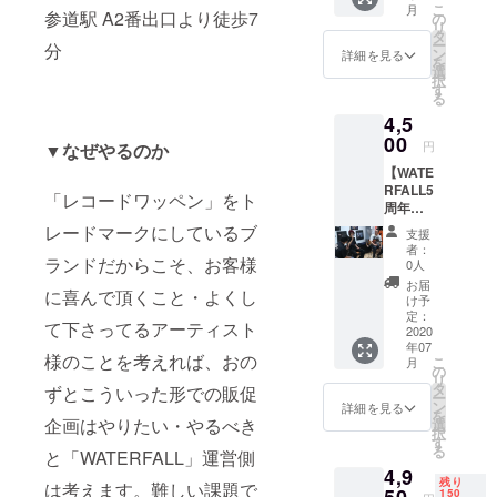
（イベ
自分で
覗き見
こ
月
ク
参道駅 A2番出口より徒歩7
ルイラ
の
ントの
は付け
権はあ
リ
WATER
スト。
タ
イメー
にくい
くまで
ー
分
FALLオ
架空の
ン
ジ写
詳細を見る
物。 自
も希望
を
リジナ
レコー
選
真）
身も21
した方
択
ル 生
ドレー
す
歳の時
のみに
る
産数量
ベル
に陽気
なりま
4,5
限定
「REG
な芸大
す。ま
F 綿素
00
GAE
生が
円
▼なぜやるのか
たこの
材
CAT」
「sugar
コミュ
【WATE
WATER
とのコ
」と呼
ニティ
RFALL5
FALL猫
ラボ商
「レコードワッペン」をト
んでき
も人員
周年イ
ツアー
品。
たのを
が0の場
ベント
トート
レードマークにしているブ
「WATE
きっか
支援
合は開
at 東京
バッ
RFALL
者：
け
催不可
某所1ヶ
ランドだからこそ、お客様
グ。猫
」完全
0人
に"シュ
となり
所のみ1
アンプ
限定商
お届
ガー"を
ますの
に喜んで頂くこと・よくし
名様ご
バー
品。イ
け予
ミドル
で、そ
招待 ＋
ジョ
定：
エロー
ネーム
の際は
て下さってるアーティスト
特別
2020
ン。オ
色のプ
的に使
説明を
年07
ミート&
リジナ
リント
様のことを考えれば、おの
用して
弊社が
こ
月
グリー
ルイラ
の
がラス
いま
何らか
リ
ト参加
スト。
タ
タなカ
ずとこういった形での販促
す。 気
の形で
ー
権】 来
架空の
ン
バンで
詳細を見る
に入
する
を
年2020
企画はやりたい・やるべき
ギター
選
す。 レ
る・気
（電話
択
年夏に
アンプ
す
ゲエ好
に入ら
やメー
る
と「WATERFALL」運営側
開催さ
メー
きはも
ないも
ル含
4,9
れる
カー
ちろん
あると
残り
め）だ
は考えます。難しい課題で
WATER
「MIKA
150
スカ、