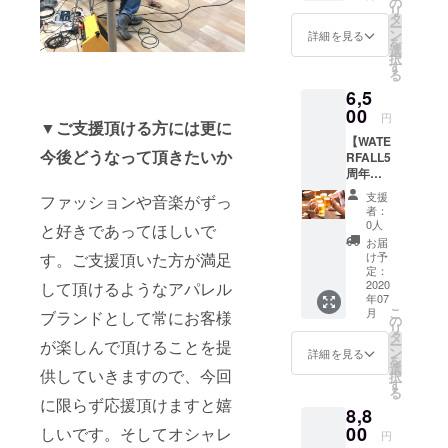
ン。オ
の
ネーム
テージ
りオス
リ
手持ち
肩掛け
WATER
リジナ
タ
完全限
猫の愉
スメは
ー
部分
できる
FALLオ
ルイラ
ン
定商
詳細を見る
快な物
しませ
を
F
長さで
リジナ
スト。
選
品。生
語 ～
んが綿
択
37
す。
ル 生
架空の
す
産数量
THE
なので
る
24
レコー
産数量
ベース
限定
LONEL
可）
12 55
6,5
ドは約5
限定品
ギター
品。 デ
Y CATS
※A4書
枚収納
WATER
00
メー
ザイ
～編』
円
類が入
▼ご支援頂ける方には更に
可 【品
FALL猫
カー
ナー自
【サイ
るサイ
【WATE
質表
ツアーT
「Nyan
ら手書
ズ】
今後どうなって頂きたいか
ズで
RFALL5
示】 ・
シャツ
der」と
きした
（cm）
す。
周年イ
綿
（左袖
のコラ
イラス
サイズ
持ち手
ベント
100%
にレ
ボ商
トをプ
身丈 身
支援
ファッションや音楽がずっ
部分は
at 東京
・手洗
コード
品。
リント
者：
幅 肩幅
肩掛け
某所1ヶ
い可
ワッペ
「WATE
0人
した
と好きであってほしいで
袖丈
できる
所のみ1
ン）。
RFALL
WATER
お届
S
長さで
名様ご
猫ドラ
」
け予
す。ご支援頂いた方が満足
FALL完
67
す。
招待 ＋
ムバー
定：
×「GIL
全オリ
47
レコー
後日開
2020
して頂けるようなアパレル
ジョ
DAN」
ジナルT
43 19
年07
ドは約5
催の打
ン。オ
のW
シャ
M
こ
月
ブランドとして常にお客様
枚収納
ち上げ
リジナ
の
ネーム
ツ。
70
リ
可 【品
参加
ルイラ
タ
完全限
『ビン
50
ー
が楽しんで頂けることを提
質表
権】 ※
スト。
ン
定商
詳細を見る
テージ
45 20
を
示】 ・
打ち上
架空の
選
品。生
猫の愉
L
供していきますので、今回
択
綿
げ費用
ドラム
す
産数量
快な物
73
る
100%
は別途
セット
限定
に限らず応援頂けますと嬉
語 ～
53
8,8
・手洗
当日必
メー
品。 デ
DJ.LOV
47 21
い可
要とな
00
カー
しいです。そしてオシャレ
ザイ
ELY
円
※女性の
りま
「Pcatl