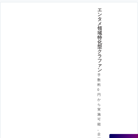
エ
ン
タ
メ
領
域
特
化
型
ク
ラ
フ
ァ
ン
手
数
料
0
円
か
ら
実
施
可
能
。
企