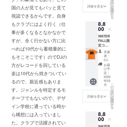
ジャズ
ンルを
タ
から
シャツ
ご注文
IN
ー
ご意向
の帝王
呑み込
ン
JAZZラ
詳細を見る
へのプ
国の人が見てもパッと見て
後、即
JAPAN
を
に準じ
「マイ
み数々
選
イヴ観
リント
日〜1週
。 ジャ
択
て頂く
ルス・
の名盤
す
視認できるからです。自身
賞まで
商品に
間での
ズ写真
る
ようお
デイビ
を輩出
ファッ
なりま
商品発
家・内
願い致
8,8
ス」の
もクラブにはよく行く（仕
し続け
ション&
す。 前
送予定
山繁
しま
フォトT
00
たトラ
音楽好
面に
円
です
氏：
す。
事が多くなるとなかなかで
シャ
ンペッ
きな方
「BILL
（商品
ジャ
（お目
WATER
ツ。
ターの
には必
EVANS
発送ま
コ・パ
すが、全く行かない方に比
当の
FALL限
ジャズ
貴重な
ず手に
」の写
で少し
ストリ
アー
定コラ
だけで
ワン
して頂
真をシ
べれば10代から蓄積量的に
お時間
アス写
ティス
ボTシャ
なく、
シーン
きたい
ルクプ
支援
頂く場
真集
トさん
ツ。第
ロック/
を切り
他国で
者：
もそこそこです）のでDJの
リント
合がご
「JAC
が都合
二弾は
ファン
取った
0人
は買う
したT
ざいま
O」、マ
で参加
ジャズ
ク/ソウ
方がレコードを回している
他では
ことが
お届
シャツ
す）。
イル
できな
写真
ル/ヒッ
手に入
け予
できな
（背面
完全日
ス・
かった
家・内
姿は10代から焼きついてい
プホッ
定：
らない
い希少
に英字
本企
ディ
場合で
山繁氏
2020
プなど
商品で
性の高
ロゴプ
画・日
ヴィス
るので、親近感もありま
も、払
年03
が撮影
あらゆ
す。夏
い
リン
本製。
こ
写真集
月
い戻し
した
るジャ
の
フェス
『JAZZ
ト）。
MADE
す。ジャンルを特定するモ
リ
「NO
には応
ジャズ
ンルを
タ
から
ADDIC
ご注文
IN
ー
PICTUR
じませ
の帝王
呑み込
ン
JAZZラ
詳細を見る
T』シ
チーフでもないので、デザ
後、即
JAPAN
を
E!」な
んので
「マイ
み数々
選
イヴ観
リーズ
日〜1週
。 ジャ
択
ど多く
ご了承
ルス・
の名盤
す
賞まで
イン学校に通っている時か
です。
間での
ズ写真
る
のジャ
下さ
デイビ
を輩出
ファッ
※こちら
商品発
家・内
ズ
い。そ
8,8
ス」の
ら構想には入っていまし
し続け
ション&
の商品
送予定
山繁
ミュー
の場
フォトT
00
たトラ
音楽好
は白T
円
です
氏：
ジシャ
合、
た。クラブで活躍されてい
シャ
ンペッ
きな方
シャツ
（商品
ジャ
ンを撮
WATER
WATER
ツ。