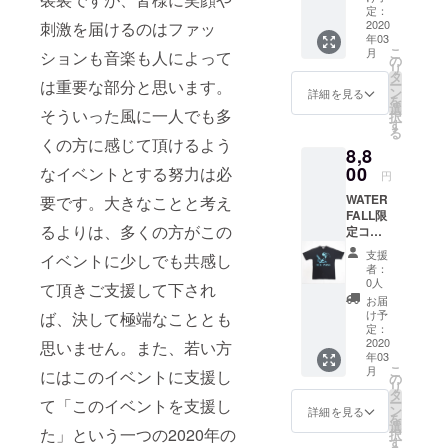
幅 肩幅
いサイ
家・内
ト（映
定：
周年イ
シャ
袖丈
ズ希望
山繁氏
2020
刺激を届けるのはファッ
画やラ
ベント
ツ。
S
などは
年03
が撮影
イブ新
「WATE
『ビン
67
一度お
こ
月
ションも音楽も人によって
した天
譜発売
の
RFALL
テージ
47
申し付
リ
才ピア
など）
タ
present
猫の愉
43 19
け下さ
は重要な部分と思います。
ー
ニスト
である
ン
s 5th
詳細を見る
快な物
M
い（XL
を
「ビ
のは言
選
year
語 ～
そういった風に一人でも多
70
など）
択
ル・エ
うまで
す
anniver
FUNKY
50
サイ
る
ヴァン
もな
sary
くの方に感じて頂けるよう
DRUM
45 20
ズに不
8,8
ス」の
く、演
MUSIC
CAT～
L
安があ
フォトT
00
なイベントとする努力は必
奏時の
event」
編』
円
73
る方は
シャ
貴重な
にご招
【サイ
53
お気軽
WATER
要です。大きなことと考え
ツ。
写真は
待（1箇
ズ】
47 21
にご相
FALL限
2019
他では
所1名様
（cm）
※女性の
談下さ
るよりは、多くの方がこの
定コラ
年、最
手に入
の
サイズ
方にはS
い。
ボTシャ
も話題
らない
み）！
身丈 身
支援
サイズ
イベントに少しでも共感し
【品質
ツ。第
を集め
商品で
当日、
者：
幅 肩幅
が人気
表示】
三弾は
たジャ
す。冬
0人
受付に
て頂きご支援して下され
袖丈
です。
・綿
ジャズ
ズアー
のクラ
て招待
お届
S
※これよ
100%
写真
ティス
シッ
け予
ば、決して極端なこととも
券をご
67
り大き
・手洗
家・内
ト（映
定：
ク・ピ
持参頂
47
いサイ
い可
山繁氏
2020
思いません。また、若い方
画やラ
アノ・
けれ
43 19
ズ希望
年03
が撮影
イブ新
コン
ば、ご
M
などは
こ
月
にはこのイベントに支援し
した天
譜発売
の
サート
入場頂
70
一度お
リ
才ピア
など）
タ
から
けま
50
申し付
ー
て「このイベントを支援し
ニスト
である
ン
JAZZラ
詳細を見る
す！ 更
45 20
け下さ
を
「ビ
のは言
選
イヴ観
に、当
L
た」という一つの2020年の
い（XL
択
ル・エ
うまで
す
賞まで
日ご出
73