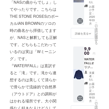
DAVIS
家・内
ジャ
ジロッ
「NASの曲からでしょ」し
に多大
ファッ
0人
なりま
間での
前面に
」の写
山繁
コ・パ
クなど
な影響
ション&
す。 前
お届
商品発
「MILE
真をシ
てやったりです。こちらは
氏：マ
ストリ
山で
を与え
音楽好
け予
面に
送予定
S
ルクプ
イル
アス写
キャン
たベー
定：
きな方
「JAC
です
DAVIS
THE STONE ROSESのボー
リント
ス・
真集
プを張
2020
シスト
には必
O
（商品
」の写
したT
ディ
年03
「JAC
る夏
の貴重
ず手に
PASTO
カルIAN BROWNのソロの
発送ま
真をシ
こ
シャツ
月
ヴィス
O」など
フェス
なワン
の
して頂
RIUS」
で少し
ルクプ
リ
（背面
写真集
多くの
では冷
シーン
タ
きたい
時の曲名から拝借してます
の写真
お時間
リント
ー
に英字
「NO
ジャズ
え込み
を切り
ン
『JAZZ
詳細を見る
をシル
頂く場
したT
を
ロゴプ
PICTUR
ミュー
対策に
が、NASと解釈しても正解
取った
選
ADDIC
クプリ
合がご
シャツ
択
リン
E!」、
ジシャ
人気の
他では
す
T』シ
ントし
ざいま
（背面
る
ト）。
ジャ
です。どちらもこだわって
ンを撮
商品。
手に入
リーズ
たTシャ
す）。
に英字
ご注文
コ・パ
9,9
影。マ
国産生
らない
です。
ツ（背
完全日
ロゴプ
いるのは実は「Wミーニン
後、即
ストリ
イルス
地の
00
商品で
※こちら
面に英
円
本企
リン
日〜1週
アス写
に最も
「綿ブ
す。夏
の商品
字ロゴ
画・日
グ」です。
ト）。
間での
真集
WATER
近づい
ロー
フェス
は黒T
プリン
本製。
ご注文
商品発
「JAC
FALLオ
たフォ
ド」は
から
シャツ
『WATERFALL』は直訳す
ト）。
MADE
後、即
送予定
O」など
リジナ
トグラ
適度な
JAZZラ
へのプ
ご注文
IN
日〜1週
です
多くの
ル商
ファー
光沢と
イヴ観
ると「滝」です。滝から連
リント
後、即
支援
JAPAN
間での
（商品
ジャズ
品。フ
。
ハリ
賞まで
商品に
者：
日〜1週
。 ジャ
商品発
発送ま
ミュー
ジロッ
想するのは美しくて清らか
http://w
感・強
ファッ
0人
なりま
間での
ズ写真
送予定
で少し
ジシャ
クなど
hisper.c
度を兼
ション&
す。 前
お届
商品発
家・内
です
お時間
で滑らかで流線的で自然界
ンを撮
山で
o.jp
ね備
音楽好
け予
面に
送予定
山繁
（商品
頂く場
影。マ
キャン
【サイ
え、カ
定：
きな方
「JAC
です
氏：
（アウトドア）との調和が
発送ま
合がご
イルス
プを張
2020
ズ】
ジュア
には必
O
（商品
ジャ
で少し
ざいま
年03
に最も
る夏
（cm）
ルとビ
ず手に
PASTO
発送ま
はかれる場所です。大小関
コ・パ
こ
お時間
月
す）。
近づい
フェス
サイズ
ジネス
の
して頂
RIUS」
で少し
ストリ
リ
頂く場
完全日
たフォ
では冷
身丈 身
どちら
タ
きたい
係なく好きな人はどうして
の写真
お時間
アス写
ー
合がご