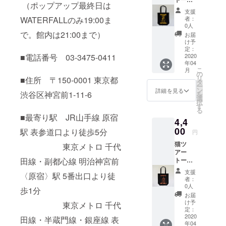
year
の方も
なとお
（ポップアップ最終日は
バッグ
anniver
増えて
試しに
支援
「猫レ
sary
きまし
WATERFALLのみ19:00ま
のぞけ
者：
ゲ
MUSIC
た。ま
0人
るだけ
エ」
event」
で。館内は21:00まで）
た、音
の権
お届
レコー
にご招
楽界で
け予
利。10
ドバッ
待（1箇
定：
は昔か
分経つ
■電話番号 03-3475-0411
グ ブ
2020
所1名様
ら通称
と申し
年04
ラッ
の
的に
訳ござ
こ
月
ク
み）！
の
「ミド
いませ
リ
■住所 〒150-0001 東京都
WATER
当日、
タ
ルネー
んがご
ー
FALLオ
受付に
ン
ム」を
詳細を見る
退場頂
渋谷区神宮前1-11-6
を
リジナ
て招待
選
使う方
きま
択
ル 生
券をご
す
もハー
す。場
る
産数量
持参頂
フでな
の雰囲
■最寄り駅 JR山手線 原宿
4,4
限定
けれ
い方で
気を見
F 綿素
00
ば、ご
駅 表参道口より徒歩5分
も多い
たい方
円
材
入場頂
です。
は是
猫ツ
WATER
東京メトロ 千代
けま
が、そ
非。）
アー
FALL猫
す！ ※
ういっ
※あくま
田線・副都心線 明治神宮前
トート
ツアー
写真は
た状況
でもサ
バッグ
トート
実際の
にない
ンクス
支援
〈原宿〉駅 5番出口より徒
「猫ア
バッ
出演者
方に
者：
レター
ン
グ。猫
と合致
0人
とって
がメイ
歩1分
プ」
レゲエ
するも
は「ミ
お届
ンのリ
レコー
バー
のでは
け予
ドル
東京メトロ 千代
ターン
ドバッ
ジョ
定：
ござい
ネー
になり
グ ブ
2020
ン。オ
田線・半蔵門線・銀座線 表
ません
ム」は
ます。
年04
ラッ
リジナ