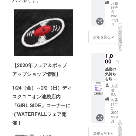
パレルです。
ター
お届
（こち
け予
らがメ
定：
インで
2020
年03
す）
こ
月
and 弊
の
リ
社の
タ
ー
CAMPF
ン
詳細を見る
を
IREコ
選
択
ミュニ
す
る
ティ1回
1,0
お試し
覗き見
00
円
【2020年フェア＆ポップ
権（※遠
感謝の
方の方
アップショップ情報】
気持ち
は来れ
を込め
ないか
た直筆
もです
支援
1/24（金）～2/2（日）ディ
サンク
が、東
者：
スレ
京渋谷
0人
スクユニオン池袋店内
ター
で毎月1
お届
and あ
回開催
け予
「GIRL SIDE」コーナーに
なたの
の定額
定：
「ミド
2020
てWATERFALLフェア開
制クラ
年03
ルネー
ウド
こ
月
催！
ム」格
ファン
の
リ
好いい
ディン
タ
ー
のを考
グを10
ン
詳細を見る
を