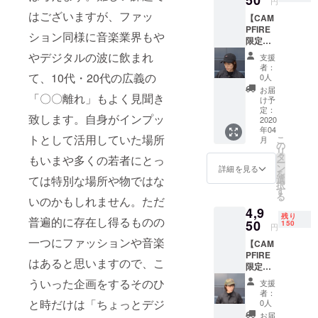
50
円
思うの
けとな
FALL5
NGE」
ロック
でトー
はございますが、ファッ
る場合
【CAM
周年イ
とのコ
ステ
タル3個
もござ
PFIRE
ベント
ラボ商
ディ、
ション同様に音楽業界もや
（予備2
いま
限定盤
「WATE
品。
ヒップ
個）考
す。ご
面カ
RFALL
「WATE
やデジタルの波に飲まれ
ホッ
支援
えてご
了承く
ラーDJ
present
RFALL
プ、ダ
者：
提供し
ださ
キャッ
て、10代・20代の広義の
s 5th
」完全
0人
ブ好き
ます♪
い。
プ】メ
year
限定商
な方ま
お届
「〇〇離れ」もよく見聞き
ンズ・
anniver
品。生
け予
で夏
レ
sary
定：
産数量
フェス
致します。自身がインプッ
ディー
2020
MUSIC
限定
やクラ
年04
ス対応
event」
品。オ
ブか
トとして活用していた場所
こ
月
のユニ
にご招
の
レンジ
ら、普
リ
セック
待（1箇
タ
色のプ
もいまや多くの若者にとっ
段のサ
ー
ス商
所1名様
ン
リント
詳細を見る
ブバッ
を
品。受
の
ては特別な場所や物ではな
選
が鮮や
グとし
択
注生産
み）！
す
かなカ
てまで
る
いのかもしれません。ただ
となり
当日、
バンで
使えま
4,9
ます。
受付に
す。 ラ
す。バ
残り
普遍的に存在し得るものの
※ご支援
50
て招待
150
イブハ
ンドマ
円
の数量
券をご
ウスや
ンの方
一つにファッションや音楽
【CAM
によっ
持参頂
クラブ
はギ
PFIRE
て盤面
けれ
から、
ターや
はあると思いますので、こ
限定盤
の色が
ば、ご
普段の
ベー
面カ
「今回
入場頂
ういった企画をするそのひ
サブ
ス、ド
支援
ラーDJ
の限定
けま
バッグ
者：
ラムの
キャッ
色」に
と時だけは「ちょっとデジ
す！ 更
0人
として
エフェ
プ】メ
する可
に、当
まで使
お届
ク