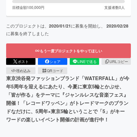
目標金額
100,000
円
支援者数
0
人
このプロジェクトは、
2020/01/21
に募集を開始し、
2020/02/28
に募集を終了しました
もう一度プロジェクトをやってほしい
ポスト
シェア
LINEで送る
URLコピー
埋め込み
QRコード
東京渋谷発ファッションブランド「WATERFALL」が今
年5周年を迎えるにあたり、今夏に東京5輪とかぶせ、
「皆が作る」をテーマに『ジャンルレスな音楽フェス』
開催！「レコードワッペン」がトレードマークのブラン
ドなだけに、5周年×東京5輪ということで「5」がキー
ワードの楽しいイベント開催の計画が進行中！