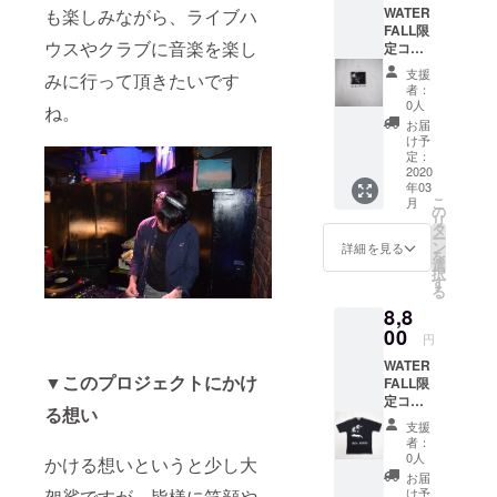
ナー自
CAT～
方にはS
WATER
も楽しみながら、ライブハ
す。大
」との
ら手書
編』
サイズ
FALL限
体2,000
コラボ
きした
【サイ
が人気
ウスやクラブに音楽を楽し
定コラ
円〜
商品。
イラス
ズ】
です。
ボTシャ
3,000円
「WATE
トをプ
（cm）
支援
※これよ
みに行って頂きたいです
ツ。第
くらい
RFALL
リント
者：
サイズ
り大き
三弾は
の予
」
0人
した
身丈 身
ね。
いサイ
ジャズ
定。場
×「GIL
WATER
お届
幅 肩幅
ズ希望
写真
合に
DAN」
け予
FALL完
袖丈
などは
家・内
よって
定：
のW
全オリ
S
一度お
山繁氏
2020
は参加
ネーム
ジナルT
67
申し付
年03
が撮影
お時間
完全限
シャ
47
け下さ
こ
月
した天
を設定
の
定商
ツ。
43 19
い（XL
リ
才ピア
させて
タ
品。生
『ビン
M
など）
ー
ニスト
頂く場
ン
産数量
詳細を見る
テージ
70
サイ
を
「ビ
合がご
選
限定
猫の愉
50
ズに不
択
ル・エ
ざいま
す
品。 デ
快な物
45 20
安があ
る
ヴァン
す（最
ザイ
語 ～
L
る方は
8,8
ス」の
初1〜2
ナー自
AMERI
73
お気軽
フォトT
00
時間の
ら手書
CAN
円
53
にご相
シャ
みな
きした
CAT
47 21
談下さ
WATER
ツ。
ど）。
イラス
BASS
※女性の
い。
▼このプロジェクトにかけ
FALL限
2019
来年
トをプ
～編』
方にはS
【品質
定コラ
年、最
2020年
リント
【サイ
る想い
サイズ
表示】
ボTシャ
も話題
夏に開
した
ズ】
支援
が人気
・綿
ツ。第
を集め
催され
WATER
者：
（cm）
です。
100%
三弾は
たジャ
る
0人
FALL完
かける想いというと少し大
サイズ
※これよ
・手洗
ジャズ
ズアー
WATER
全オリ
お届
身丈 身
り大き
い可
写真
ティス
袈裟ですが、皆様に笑顔や
FALL5
け予
ジナルT