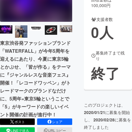
100,000円
まちづくり・地域活性化
支援者数
0
人
CAMPFIRE for Social Good
CAMPFIRE Creation
CAMPFIREふるさと納税
machi-ya
コミュニティ
東京渋谷発ファッションブランド
「WATERFALL」が今年5周年を
募集終了まで残
迎えるにあたり、今夏に東京5輪
り
終了
とかぶせ、「皆が作る」をテーマ
に『ジャンルレスな音楽フェス』
開催！「レコードワッペン」がト
レードマークのブランドなだけ
に、5周年×東京5輪ということで
このプロジェクトは、
「5」がキーワードの楽しいイベ
2020/01/21
に募集を開始
ント開催の計画が進行中！
し、
2020/02/28
に募集を
ポスト
シェア
終了しました
LINEで送る
URLコピー