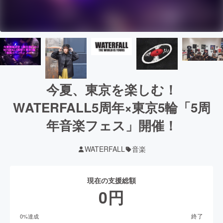
今夏、東京を楽しむ！
WATERFALL5周年×東京5輪「5周
年音楽フェス」開催！
WATERFALL
音楽
現在の支援総額
0
円
終了
0
%達成