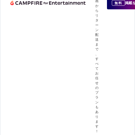
画
掲載
無料
か
ら
リ
タ
ー
ン
配
送
ま
で
、
す
べ
て
お
任
せ
の
プ
ラ
ン
も
あ
り
ま
す
！