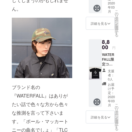
じてしまうのかもしれませ
い希少
ジャ
大な音
ディ
サイズ
・手洗
山繁氏
2020
※写真は
シスト
商品で
性の高
ケット
楽変遷
ヴィス
身丈 身
年03
ん。
い可
が撮影
実際の
の貴重
す。夏
い
も多
も是非
こ
写真集
月
幅 肩幅
した最
出演者
なワン
の
フェス
『JAZZ
用。
お楽し
リ
「NO
袖丈
強ベー
や打ち
シーン
タ
から
ADDIC
クー
み下さ
ー
PICTUR
S
シスト
上げと
を切り
ン
JAZZラ
詳細を見る
T』シ
ル・
い。 前
を
E!」な
67
「ジャ
合致す
取った
選
イヴ観
リーズ
ジャズ
面に
択
ど多く
48
コ・パ
るもの
他では
す
賞まで
です。
と言わ
「MILE
る
のジャ
41 22
ストリ
ではご
手に入
ファッ
※こちら
しめた
S
ズ
M
8,8
アス」
ざいま
らない
ション&
の商品
初期の
DAVIS
ミュー
70
のフォ
00
せん
商品で
音楽好
はイエ
円
名盤
」の写
ジシャ
49
トTシャ
（打ち
す。夏
きな方
ローT
「BIRT
真をシ
ンを撮
43.5 19
WATER
ツ。
上げ、
フェス
には必
シャツ
H OF
ルクプ
影。
L
FALL限
ジャズ
イベン
から
ず手に
へのプ
COOL
リント
http://w
71
定コラ
界だけ
トのイ
JAZZラ
して頂
リント
」も合
したT
hisper.c
53
ボTシャ
でなく
メージ
イヴ観
きたい
（ブラ
支援
わせて
シャツ
o.jp/whi
48 24
ツ。第
音楽界
写真）
賞まで
他国で
者：
ウンカ
是非。
（背面
sper/
【品質
一弾は
に多大
ファッ
0人
は買う
ラープ
前面に
に英字
【サイ
表示】
ジャズ
な影響
ション&
ことが
お届
リン
「MILE
ブランド名の
ロゴプ
ズ】
・綿
写真
を与え
音楽好
け予
できな
ト）商
S
リン
（cm）
100%
家・内
たベー
定：
きな方
い希少
品にな
『WATERFALL』はありが
DAVIS
ト）。
サイズ
・手洗
山繁氏
2020
シスト
には必
性の高
りま
」の写
ご注文
身丈 身
年03
い可
が撮影
の貴重
ず手に
たい話で色々な方から色々
い
す。 ※
真をシ
こ
後、即
月
幅 肩幅
した最
なワン
の
して頂
『JAZZ
イエ
ルクプ
リ
日〜1週
袖丈
強ベー
シーン
な推測を言って下さいま
タ
きたい
ADDIC
ローは
リント
ー
間での
S
シスト
を切り
ン
『JAZZ
詳細を見る
T』シ
ファン
したT
を
商品発
67
す。「ポール・マッカート
「ジャ
取った
選
ADDIC
リーズ
ク好き
シャツ
択
送予定
48
コ・パ
他では
す
T』シ
です。
の方に
（背面
る
です
ニーの曲名でしょ」「TLC
41 22
ストリ
手に入
リーズ
※こちら