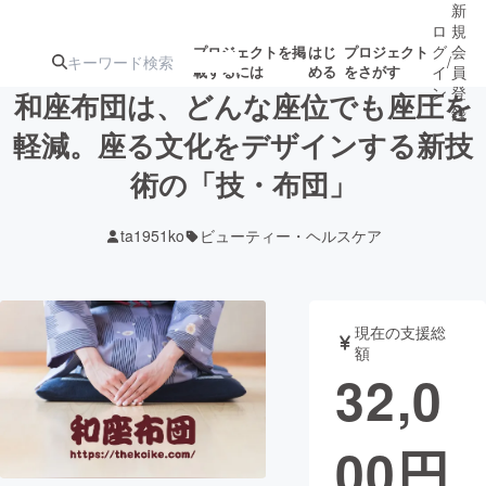
新
ロ
規
グ
会
プロジェクトを掲
はじ
プロジェクト
/
載するには
める
をさがす
イ
員
ン
登
和座布団は、どんな座位でも座圧を
録
軽減。座る文化をデザインする新技
術の「技・布団」
人気のプロ
注目のリ
注目の新着プロ
募集終了が近いプ
もうすぐ公開
ジェクト
ターン
ジェクト
ロジェクト
されます
ta1951ko
ビューティー・ヘルスケア
アート・写真
音楽
現在の支援総
テクノロジー・ガジェット
ゲーム・サ
額
32,0
映像・映画
書籍・雑誌
00
円
ビジネス・起業
チャレンジ