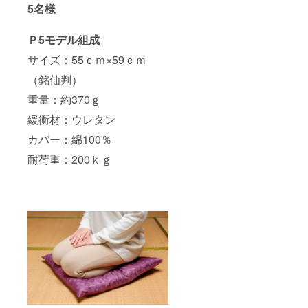
5名様
Ｐ5モデル組成
サイズ：55ｃｍ×59ｃｍ
（銘仙判）
重量：約370ｇ
緩衝材：ウレタン
カバー：綿100％
耐荷重：200ｋｇ