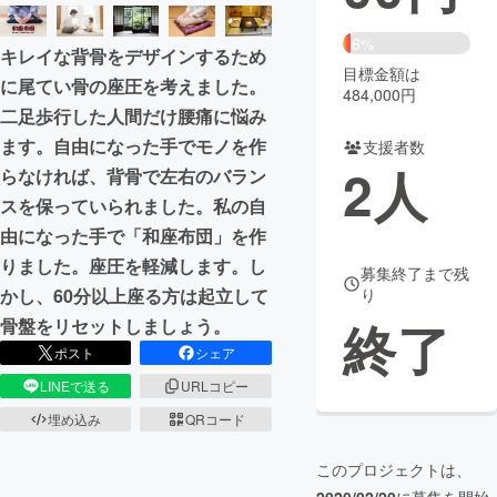
まちづくり・地域活性化
6%
キレイな背骨をデザインするため
目標金額は
に尾てい骨の座圧を考えました。
484,000円
CAMPFIRE for Social Good
CAMPFIRE Creation
二足歩行した人間だけ腰痛に悩み
CAMPFIREふるさと納税
machi-ya
コミュニティ
ます。自由になった手でモノを作
支援者数
2
人
らなければ、背骨で左右のバラン
スを保っていられました。私の自
由になった手で「和座布団」を作
りました。座圧を軽減します。し
募集終了まで残
かし、60分以上座る方は起立して
り
終了
骨盤をリセットしましょう。
ポスト
シェア
LINEで送る
URLコピー
埋め込み
QRコード
このプロジェクトは、