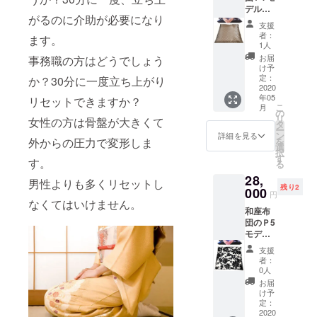
デル
る姿勢
がるのに介助が必要になり
￥2000
も選ば
支援
0で1枚
ない。
者：
ます。
を5名様
和座布
1人
畳では
団は技
お届
事務職の方はどうでしょう
もちろ
布団で
け予
んのこ
す。
定：
か？30分に一度立ち上がり
と、フ
2020
『母の
年05
ローリ
リセットできますか？
日』の
こ
月
ングで
到着対
の
リ
女性の方は骨盤が大きくて
も使用
応致し
タ
ー
ができ
ます。
ン
詳細を見る
外からの圧力で変形しま
を
ます。
選
択
座る場
す
す。
る
所を選
28,
ばな
男性よりも多くリセットし
残り2
い、座
000
円
る姿勢
なくてはいけません。
和座布
も選ば
団のＰ5
ない。
モデル
和座布
￥2800
団は技
支援
0で2枚
布団で
者：
組を2名
す。
0人
様
『母の
お届
日』の
け予
畳
到着対
定：
ではも
2020
応致し