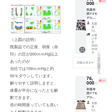
残り1
す。 座
000
円
る場所
和座布
を選ば
団Ｐ5モ
ない、
デルと
座る姿
替カ
勢も選
支援
バー4枚
ばな
者：
セット
い。 和
0人
で
座布団
お届
￥5600
は技布
け予
（上図の説明）
0を1名
団で
定：
様 畳
2020
既製品での正座、胡座（赤
す。
年05
ではも
『母の
こ
月
印）の圧が200ｍｍHg以上
ちろん
日』の
の
リ
のこ
到着対
タ
ー
あったのが
と、フ
応致し
ン
詳細を見る
を
ローリ
ます。
選
当社では109ｍｍHgと約
択
ングで
す
る
も使用
50％ダウンしています。
76,
ができ
残り1
ます。
000
解りやすく説明しますと、
円
座る場
和座布
体重が半分になったとも解
所を選
団Ｐ7モ
ばな
釈できます。
デルと
い、座
替カ
る姿勢
支援
倍の時間座っていても良い
バー4枚
も選ば
者：
セット
ない。
0人
とも解釈できます。