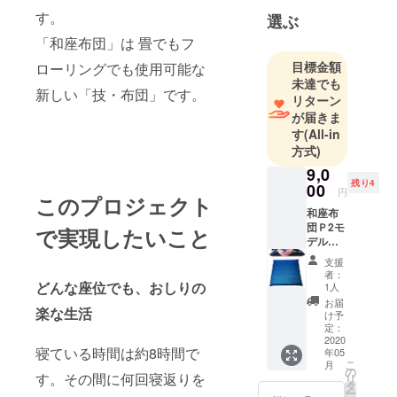
はり繊維の
す。
選ぶ
素材に注目
「和座布団」は 畳でもフ
します。人
目標金額
ローリングでも使用可能な
が使って気
未達でも
持ちいい繊
新しい「技・布団」です。
リターン
維でなくて
が届きま
は気持ちの
す
(All-in
良いケアは
方式)
出来ないと
9,0
考えていま
残り4
00
円
このプロジェクト
す。高齢者
和座布
のケアを考
団Ｐ2モ
で実現したいこと
デル
えていまし
￥9000
たが、若い
支援
で1枚を
者：
人たちもケ
5名様
どんな座位でも、おしりの
1人
畳では
アを考えな
お届
楽な生活
もちろ
け予
くてはいけ
んのこ
定：
ない時代と
と、フ
2020
寝ている時間は約8時間で
年05
ローリ
なりまし
こ
月
ングで
の
す。その間に何回寝返りを
リ
た。
も使用
タ
ー
ができ