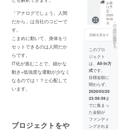
で
和座布
お届
￥7600
団は技
け予
0を1名
布団で
定：
「アナログでしょう。人間
様 畳
2020
す。
年05
ではも
『母の
だから」は当社のコピーで
こ
月
ちろん
日』の
の
リ
す。
のこ
到着対
タ
ー
と、フ
応致し
ン
詳細を見る
を
こまめに動いて、身体をリ
ローリ
ます。
選
択
ングで
す
セットできるのは人間だか
る
も使用
このプロ
ができ
らです。
ジェクト
ます。
座る場
IT化が進むことで、細かな
は、
All-In方
所を選
式
です。
ばな
動き=低強度な運動が少なく
い、座
目標金額に
なるのでは！？と心配して
る姿勢
関わらず、
も選ば
います。
ない。
2020/03/25
和座布
23:59:59
ま
団は技
布団で
でに集まっ
す。
た金額が
『母の
日』の
ファンディ
到着対
プロジェクトをや
ングされま
応致し