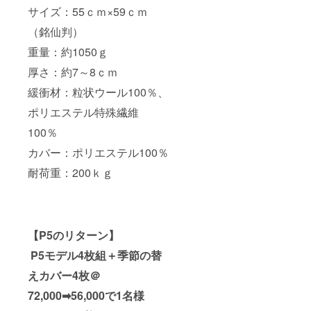
サイズ：55ｃｍ×59ｃｍ
（銘仙判）
重量：約1050ｇ
厚さ：約7～8ｃｍ
緩衝材：粒状ウール100％、
ポリエステル特殊繊維
100％
カバー：ポリエステル100％
耐荷重：200ｋｇ
【P5のリターン】
P5モデル4枚組＋季節の替
えカバー4枚＠
72,000➡56,000で1名様