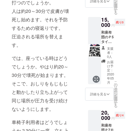
ン
詳細を見る
打つのでしょうか。
を
ます。
選
択
座る場
人は約20～30分で皮膚が壊
す
る
所を選
15,
死し始めます。それを予防
ばな
残り5
い、座
000
円
するための寝返りです。
る姿勢
和座布
も選ば
圧迫される場所を替えま
団のＰ5
ない。
タイプ
和座布
す。
￥15,00
団は技
支援
0で1枚
布団で
者：
を5名
す。
0人
では、座っている時はどう
様
お届
でしょうか。やはり約20～
け予
定：
30分で壊死が始まります。
畳では
2020
年05
もちろ
こ
月
そこで、おしりをもじもじ
んのこ
の
リ
と、フ
タ
と動かしたり立ち上がって
ー
ローリ
ン
詳細を見る
を
ングで
選
同じ場所が圧力を受け続け
択
も使用
す
る
ができ
ないようにします。
20,
ます。
残り4
座る場
000
円
所を選
車椅子利用者はどうでしょ
和座布
ばな
うか？30分に一度、立ち上
団Ｐ7モ
い、座