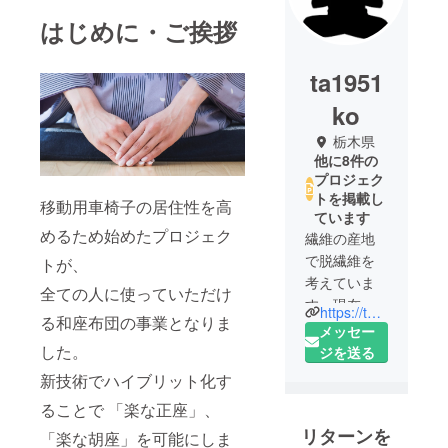
はじめに・ご挨拶
ta1951
ko
栃木県
他に8件の
プロジェク
トを掲載し
移動用車椅子の居住性を高
ています
めるため始めたプロジェク
繊維の産地
で脱繊維を
トが、
考えていま
全ての人に使っていただけ
す。現在は
https://thekoike.com
る和座布団の事業となりま
ヘルスケア
メッセー
商品開発を
した。
ジを送る
行っており
新技術でハイブリット化す
ます。人が
ることで 「楽な正座」、
使うもので
リターンを
すから、や
「楽な胡座」を可能にしま