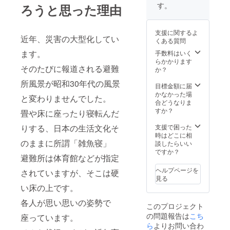
ます。
す。
ろうと思った理由
支援に関するよ
近年、災害の大型化してい
くある質問
ます。
手数料はいく
らかかります
そのたびに報道される避難
か？
所風景が昭和30年代の風景
目標金額に届
かなかった場
と変わりませんでした。
合どうなりま
すか？
畳や床に座ったり寝転んだ
りする、日本の生活文化そ
支援で困った
時はどこに相
のままに所謂「雑魚寝」
談したらいい
ですか？
避難所は体育館などが指定
ヘルプページを
されていますが、そこは硬
見る
い床の上です。
各人が思い思いの姿勢で
このプロジェクト
の問題報告は
こち
座っています。
ら
よりお問い合わ