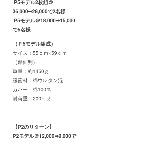
P5モデル2枚組＠
36,000➡28,000で2名様
P5モデル＠18,000➡15,000
で5名様
（Ｐ5モデル組成）
サイズ：55ｃｍ×59ｃｍ
（銘仙判）
重量：約1450ｇ
緩衝材：綿ウレタン混
カバー：綿100％
耐荷重：200ｋｇ
【P2のリターン】
P2モデル＠12,000➡9,000で