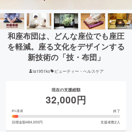
和座布団は、どんな座位でも座圧
を軽減。座る文化をデザインする
新技術の「技・布団」
ta1951ko
ビューティー・ヘルスケア
現在の支援総額
32,000
円
終了
6
%達成
目標金額
484,000
円
支援者数
2
人