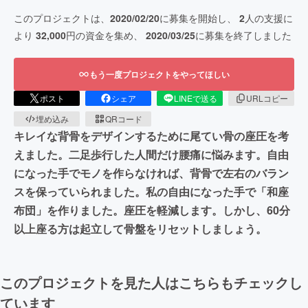
このプロジェクトは、
2020/02/20
に募集を開始し、
2
人の支援に
より
32,000
円の資金を集め、
2020/03/25
に募集を終了しました
もう一度プロジェクトをやってほしい
ポスト
シェア
LINEで送る
URLコピー
埋め込み
QRコード
キレイな背骨をデザインするために尾てい骨の座圧を考
えました。二足歩行した人間だけ腰痛に悩みます。自由
になった手でモノを作らなければ、背骨で左右のバラン
スを保っていられました。私の自由になった手で「和座
布団」を作りました。座圧を軽減します。しかし、60分
以上座る方は起立して骨盤をリセットしましょう。
このプロジェクトを見た人はこちらもチェックし
ています