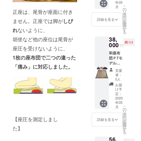
年05
ちろん
ます。
こ
月
のこ
の
正座は、尾骨が座面に付き
リ
と、フ
タ
ー
ローリ
ン
詳細を見る
ません。正座では脚が
しび
を
ングで
選
択
も使用
す
れ
ないように、
る
ができ
38,
ます。
胡坐など他の座位は尾骨が
残り2
座る場
000
円
座圧を受けないように、
所を選
和座布
ばな
1枚の座布団で二つの違った
団Ｐ7モ
い、座
デル
る姿勢
「痛み」に対応しました。
￥3800
も選ば
支援
0で2枚
ない。
者：
組を2名
和座布
0人
様
団は技
お届
布団で
け予
す。
定：
畳で
2020
『母の
年05
はもち
日』の
こ
月
ろんの
到着対
の
リ
こと、
応致し
タ
ー
【座圧を測定しまし
フロー
ます。
ン
詳細を見る
を
リング
選
択
た】
でも使
す
る
用がで
56,
きま