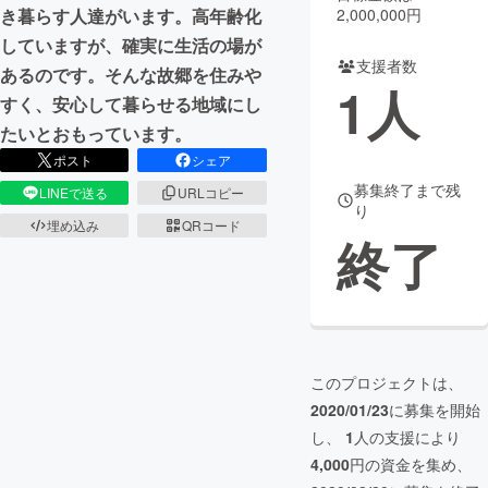
2,000,000円
き暮らす人達がいます。高年齢化
まちづくり・地域活性化
していますが、確実に生活の場が
支援者数
あるのです。そんな故郷を住みや
1
人
すく、安心して暮らせる地域にし
CAMPFIRE for Social Good
CAMPFIRE Creation
たいとおもっています。
CAMPFIREふるさと納税
machi-ya
コミュニティ
ポスト
シェア
募集終了まで残
LINEで送る
URLコピー
り
埋め込み
QRコード
終了
このプロジェクトは、
2020/01/23
に募集を開始
し、
1
人の支援により
4,000
円の資金を集め、