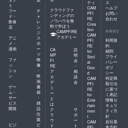
ティ
ス
ト
CAM
ヘルプ
クラウドファ
フー
チ
PFI
お問い
ンディングの
ド・
ャ
RE
合わせ
ノウハウを無
飲食
レ
Crea
料で学ぼう
店
ン
tion
各種規定
CAMPFIRE
ジ
CAM
アカデミー
アニ
ス
利用規
PFI
メ・
ポ
約
RE
漫画
ー
CA
説
細則
for
ツ
MP
明
プライ
Soci
ファ
映
FI
会
バシー
al
ッ
像
RE
・
ポリ
Goo
ショ
・
ア
相
シー
d
ン
映
カ
談
特定商
CAM
画
デ
会
取引法
PFI
ゲー
書
ミ
に基づ
RE
ム・
籍
ー
く表記
for
サー
・
と
情報セ
Ente
ビス
雑
は
キュリ
rtain
開発
誌
ク
サ
ティ方
men
出
ラ
ポ
針
t
版
ウ
ー
反社基
CAM
ビジ
ビ
ド
ト
本方針
PFI