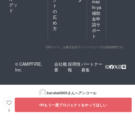
mac
グッ
ト
hi-ya
ド
の
補助
広
金申
め
請サ
方
ポー
ト
「QRコード」は株式会社デンソーウェーブの登録商標です。
© CAMPFIRE,
会社概
採用情
パートナー
Inc.
要
報
募集
karuha0905
さんへアンコール
もう一度プロジェクトをやってほしい
1