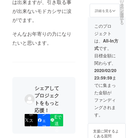
の
市販はしていま
は出来ますが、引き取る事
リ
タ
せん。 柚子酢は
ー
が出来ないモドカシサに涙
ン
無添加です。冷
詳細を見る
を
選
蔵庫に入れてお
択
がでます。
す
くと1年もちま
る
す。 食品衛生責
このプロ
任者の許可を獲
そんなお年寄りの力になり
ジェクト
ていますので安
心です。 入力時
は、
All-In方
たいと思います。
に柚子か柚子酢
式
です。
をご選択いただ
きお知らせ下さ
目標金額に
い。 柚子酢は
関わらず、
450ml瓶で、3本
セット。 製氷器
2020/02/20
で凍らせてその
23:59:59
ま
まま飲み物にい
れると便利で
でに集まっ
シェアして
す。 柚子は
た金額が
10~12個程度。
プロジェク
柚子は無農薬栽
ファンディ
トをもっと
培ですので、皮
ングされま
も安心して使え
応援！
LIN
ポ
シ
ます。
す。
Eで
ス
ェ
送
ト
ア
る
支援に関するよ
くある質問