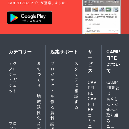
カテゴリー
起案サポート
サ
CAMP
ー
FIRE
テク
ま
プ
ス
ビ
につい
ノロ
ち
ロ
タ
ス
て
ジー
づ
ジ
ッ
・ガ
く
ェ
フ
CAM
CAMP
ジェ
り
ク
に
PFI
FIREと
ット
・
ト
相
RE
は
地
を
談
CAM
あんし
域
作
す
PFI
ん・安
活
る
る
RE
全への
性
資
コ
取り組
化
料
ミュ
み
プロ
音
請
ニ
ニュー
ダク
楽
求