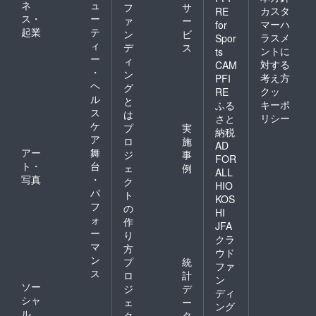
ネ
ュ
フ
サ
カスタ
RE
ス・
ー
ァ
ー
マーハ
for
起業
テ
ン
ビ
ラスメ
Spor
ィ
デ
ス
ントに
ts
ー
ィ
対する
CAM
・
ン
考え方
PFI
ヘ
グ
クッ
RE
ル
と
キーポ
ふる
ス
は
リシー
さと
ケ
プ
実
納税
ア
ロ
施
AD
アー
舞
ジ
事
FOR
ト・
台
ェ
例
ALL
写真
・
ク
HIO
パ
ト
KOS
フ
の
HI
ォ
作
JFA
ー
り
クラ
マ
方
ウド
ン
プ
統
ファ
ス
ロ
計
ン
ソー
ジ
デ
ディ
シャ
ェ
ー
ング
ル
ク
タ