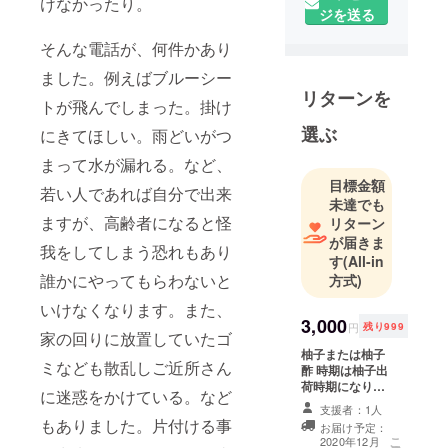
けなかったり。
ジを送る
そんな電話が、何件かあり
ました。例えばブルーシー
リターンを
トが飛んでしまった。掛け
選ぶ
にきてほしい。雨どいがつ
まって水が漏れる。など、
目標金額
若い人であれば自分で出来
未達でも
ますが、高齢者になると怪
リターン
が届きま
我をしてしまう恐れもあり
す
(All-in
誰かにやってもらわないと
方式)
いけなくなります。また、
3,000
円
残り999
家の回りに放置していたゴ
柚子または柚子
ミなども散乱しご近所さん
酢 時期は柚子出
荷時期になりま
に迷惑をかけている。など
す。 自分たちが
支援者：1人
収穫し、手作業
もありました。片付ける事
お届け予定：
で絞りました。
こ
2020年12月