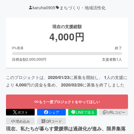
karuha0905
まちづくり・地域活性化
現在の支援総額
4,000
円
終了
0
%達成
目標金額
2,000,000
円
支援者数
1
人
このプロジェクトは、
2020/01/23
に募集を開始し、
1
人の支援に
より
4,000
円の資金を集め、
2020/02/20
に募集を終了しました
もう一度プロジェクトをやってほしい
ポスト
シェア
LINEで送る
URLコピー
埋め込み
QRコード
現在、私たちが暮らす愛媛県は過疎化が進み、限界集落