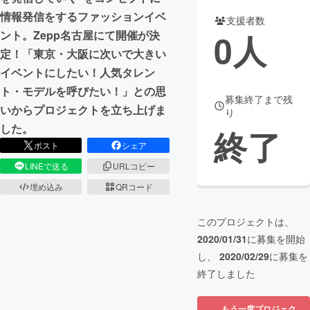
情報発信をするファッションイベ
支援者数
まちづくり・地域活性化
0
人
ント。Zepp名古屋にて開催が決
定！「東京・大阪に次いで大きい
CAMPFIRE for Social Good
CAMPFIRE Creation
イベントにしたい！人気タレン
CAMPFIREふるさと納税
machi-ya
コミュニティ
ト・モデルを呼びたい！」との思
募集終了まで残
いからプロジェクトを立ち上げま
り
した。
終了
ポスト
シェア
LINEで送る
URLコピー
埋め込み
QRコード
このプロジェクトは、
2020/01/31
に募集を開始
し、
2020/02/29
に募集を
終了しました
もう一度プロジェク