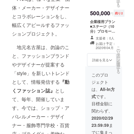
択
RY １点
す
い合わせ下さ
の場合
お問い
る
体・メーカー・デザイナー
(フレー
い。 ※締切り期
もござ
合せ下
500,000
ム付)
限あります。
いま
さい。
円
残り2
とコラボレーションをし、
※4
す。 あ
企業様用プラン
点の中
らかじ
幅広くアピールするファッ
■ステージ（10
から１
めご了
分）プロモー
点選ん
承くだ
ションプロジェクト。
ション+ブース出
でいた
さい。
支援者：0人
展スペシャルプ
だけま
リター
お届け予定：
ラン 企業協賛に
す。
ンにつ
地元名古屋は、勿論のこ
こ
2020年04月
の
関して、協賛詳
⑤NFF
いて
リ
タ
細等やご質問、
限定ノ
と、ファッションブランド
は、ご
ー
ン
ご要望等があり
ベル
詳細を見る
質問、
を
やデザイナーが提案する
選
ましたら「メッ
ティ 1
ご要望
択
す
セージ」でお気
点 ※チ
等あり
る
「style」を新しいトレンド
軽にお問い合わ
ケット
このプロ
ました
せ下さい。 ※締
発送
らメッ
として、情報発信する
『動
ジェクト
切り期限ありま
は、イ
セージ
す。
ベント5
は、
All-In方
にてお
くファッション誌』
とし
日前ま
気軽に
式
です。
でに
て、毎年、開催していま
お問い
は、発
目標金額に
合せ下
す。今では、ショップ・ア
送致し
さい。
関わらず、
ます。
パレルメーカー・デザイ
商品に
2020/02/29
関して
ナー・服飾専門学校・百貨
23:59:59
ま
は、在
庫切れ
でに集まっ
店・ブライダル・着物な