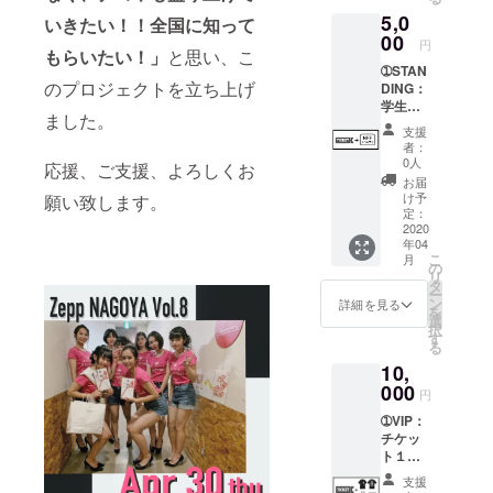
ズ 縦25
支援者
5,0
センチ×
の方に
いきたい！！全国に知って
横32セ
00
は皆様
円
もらいたい！」
と思い、こ
ンチ
にお配
➀STAN
③NFF
りいた
のプロジェクトを立ち上げ
DING：
限定ノ
しま
学生チ
ベル
す。 ※
ました。
ケット2
ティ 1
チケッ
支援
枚 (ミ
点 ※チ
ト発送
者：
スコン
ケット
は、イ
0人
応援、ご支援、よろしくお
投票券
発送
ベント5
お届
付)
は、イ
日前ま
け予
願い致します。
②NFF
ベント5
定：
でに
限定ノ
2020
日前ま
は、発
年04
ベル
でに
送致し
こ
月
ティ 1
は、発
の
ます。
リ
点 ※チ
送致し
タ
商品に
ー
ケット
ます。
ン
関して
詳細を見る
を
発送
商品に
選
は、在
択
は、イ
関して
す
庫切れ
る
ベント5
は、在
の制作
10,
日前ま
庫切れ
期間も
でに
000
の制作
ありま
円
は、発
期間も
すの
➀VIP：
送致し
ありま
で、別
チケッ
ます。
すの
日発送
ト１
商品に
で、別
の場合
枚 (ミ
関して
日発送
もござ
支援
スコン