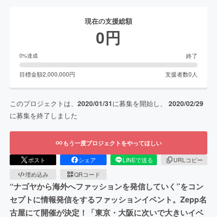
現在の支援総額
0
円
終了
0
%達成
目標金額
2,000,000
円
支援者数
0
人
このプロジェクトは、
2020/01/31
に募集を開始し、
2020/02/29
に募集を終了しました
もう一度プロジェクトをやってほしい
ポスト
シェア
LINEで送る
URLコピー
埋め込み
QRコード
“ナゴヤから海外へファッションを発信していく”をコン
セプトに情報発信をするファッションイベント。Zepp名
古屋にて開催が決定！「東京・大阪に次いで大きいイベ