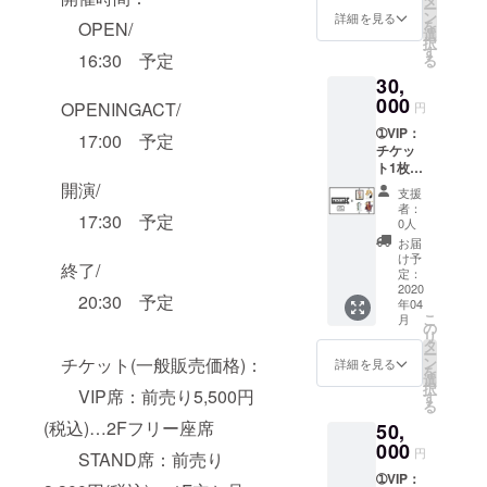
お問い
ー
RO デ
選んで
ン
合せ下
詳細を見る
を
OPEN/
ザイン
いただ
選
さい。
択
半袖T
けま
す
16:30 予定
る
シャ
す。
30,
ツ 2枚
④FNN
※サ
000
限定ノ
OPENINGACT/
円
イズ：S
ベル
➀VIP：
～XLか
ティ 1
17:00 予定
チケッ
ら選ん
点 ※チ
ト1枚
でいた
ケット
(ミスコ
だけま
開演/
発送
支援
ン投票
す。
は、イ
者：
17:30 予定
券付)
③NFF
ベント5
0人
※2
限定ノ
日前ま
お届
階の座
ベル
でに
け予
終了/
席にな
ティ 1
定：
は、発
りま
2020
点 ※チ
送致し
20:30 予定
年04
す。
ケット
ます。
こ
月
②YOIC
発送
の
商品に
リ
HIRO-
は、イ
タ
関して
ー
ART
ベント5
ン
チケット(一般販売価格)：
は、在
詳細を見る
を
GALLE
日前ま
選
庫切れ
択
RY １点
VIP席：前売り5,500円
でに
す
の制作
る
(フレー
は、発
期間も
(税込)…2Fフリー座席
50,
ム付)
送致し
ありま
※4
000
ます。
すの
円
STAND席：前売り
点の中
商品に
で、別
➀VIP：
から１
関して
日発送