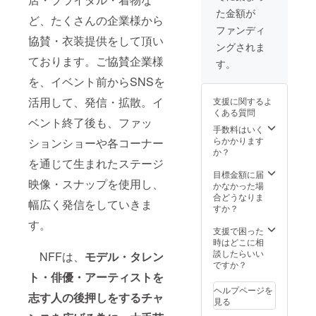
の制作
た金額が
期間も
ど、たくさんの企業様から
ありま
ファンディ
協賛・衣装提供をして頂い
すの
ングされま
で、別
ております。ご協賛企業様
日発送
す。
の場合
を、イベント前からSNSを
もござ
いま
活用して、発信・拡散。イ
支援に関するよ
す。 あ
くある質問
らかじ
ベント終了後も、ファッ
手数料はいく
めご了
らかかります
承くだ
ションショーや各コーナー
か？
さい。
を通じて生まれたステージ
リター
目標金額に届
ンにつ
映像・スナップを使用し、
かなかった場
いて
合どうなりま
は、ご
幅広く発信をしていきま
すか？
質問、
ご要望
す。
支援で困った
等あり
時はどこに相
ました
談したらいい
らメッ
NFFは、
モデル・タレン
ですか？
セージ
ト・俳優・アーティストを
にてお
気軽に
ヘルプページを
志す人の後押しをするチャ
お問い
見る
合せ下