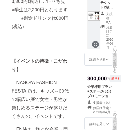
3,300円(税込) …1F立ち見
チケッ
点選ん
は、在
の場合
ト2枚
でいた
庫切れ
もござ
※学生は2,200円となります
(ミスコ
だけま
の制作
いま
支援
ン投票
す。
※別途ドリンク代600円
期間も
す。 あ
者：
券付)
③NFF
ありま
0人
らかじ
※2
(税込)
限定ノ
すの
めご了
お届
階の座
ベル
で、別
け予
承くだ
席にな
ティ 1
定：
日発送
さい。
りま
2020
点 ※チ
の場合
リター
年04
す。
ケット
もござ
ンにつ
こ
月
②ART-
発送
の
いま
いて
リ
YOICHI
は、イ
タ
す。 あ
は、ご
ー
RO デ
ベント5
ン
らかじ
詳細を見る
質問、
【イベントの特徴・こだわ
を
ザイン
日前ま
選
めご了
ご要望
択
半袖T
でに
す
承くだ
り】
等あり
る
シャツ2
は、発
さい。
ました
枚
300,000
送致し
リター
らメッ
円
残り3
※サイ
NAGOYA FASHION
ます。
ンにつ
セージ
ズ：S～
企業様用プラン
商品に
いて
にてお
FESTAでは、キッズ～30代
XLから
■ステージ(5分)
関して
は、ご
気軽に
選んで
プロモーション
は、在
質問、
お問い
の幅広い層で女性・男性が
いただ
プラン 企業協賛
庫切れ
ご要望
合せ下
支援者：0人
けま
に関して、協賛
の制作
等あり
さい。
楽しめるステージが盛りだ
お届け予定：
す。
詳細等やご質
期間も
ました
こ
2020年04月
④YOIC
の
問、ご要望等が
ありま
らメッ
くさんの、イベントです。
リ
HIRO-
タ
ありましたら
すの
セージ
ー
ART
ン
「メッセージ」
で、別
詳細を見る
にてお
を
GALLE
選
でお気軽にお問
日発送
FNNは、様々な企業・団
気軽に