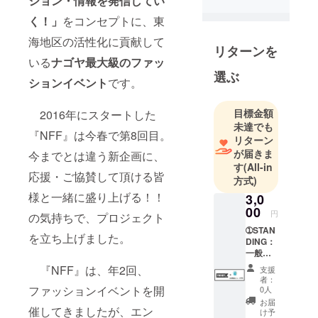
ション・情報を発信してい
く！」
をコンセプトに、東
海地区の活性化に貢献して
リターンを
いる
ナゴヤ最大級のファッ
選ぶ
ションイベント
です。
目標金額
2016年にスタートした
未達でも
『NFF』は今春で第8回目。
リターン
が届きま
今までとは違う新企画に、
す
(All-in
応援・ご協賛して頂ける皆
方式)
様と一緒に盛り上げる！！
3,0
00
円
の気持ちで、プロジェクト
➀STAN
を立ち上げました。
DING：
一般チ
ケット1
『NFF』は、年2回、
支援
枚 (ミ
者：
スコン
ファッションイベントを開
0人
投票券
お届
付) ②試
催してきましたが、エン
け予