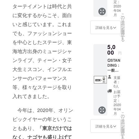
供品
定：
ターテイメントは時代と共
(イベン
2020
年04
ト当日
に変化するからこそ、面白
こ
月
の配布
の
リ
商品) 通
タ
いと感じています。これま
ー
常の前
ン
詳細を見る
を
売り
選
でも、ファッションショー
択
3,300円
す
る
よりお
を中心としたステージ、東
5,0
得なク
海地方出身のミュージシャ
ラウド
00
円
ファン
ンライブ、ティーン・女子
➀STAN
ディン
DING：
グ限定
大生ミスコン、インフルエ
一般チ
リター
ケット1
ンで
ンサーのパフォーマンス
支援
枚 (ミ
す。 各
者：
スコン
種試供
0人
等、様々なステージを取り
投票券
品は一
お届
付)
入れてきました。
般来場
け予
②ART-
者は
定：
YOICHI
2020
「先着
年04
今年は、2020年、オリン
ROデザ
順」と
こ
月
イン
なりま
の
リ
ピックイヤーの年というこ
トート
すが、
タ
ー
バッ
こちら
ン
詳細を見る
ともあり、
「東京だけでは
を
グ 1点
のリ
選
択
※サイ
ターン
す
なく、ナゴヤも盛り上げて
る