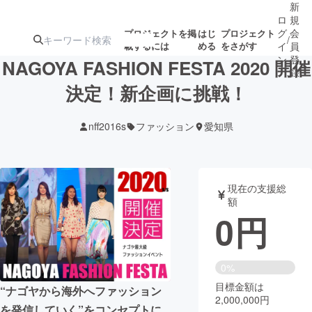
新
ロ
規
グ
会
プロジェクトを掲
はじ
プロジェクト
/
載するには
める
をさがす
イ
員
ン
登
NAGOYA FASHION FESTA 2020 開催
録
決定！新企画に挑戦！
人気のプロ
注目のリ
注目の新着プロ
募集終了が近いプ
もうすぐ公開
nff2016s
ファッション
愛知県
ジェクト
ターン
ジェクト
ロジェクト
されます
アート・写真
音楽
現在の支援総
額
0
円
テクノロジー・ガジェット
ゲーム・サ
映像・映画
書籍・雑誌
0%
目標金額は
“ナゴヤから海外へファッション
2,000,000円
ビジネス・起業
チャレンジ
を発信していく”をコンセプトに