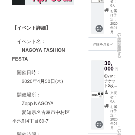
は、在
の場合
いま
者：
投票券
庫切れ
もござ
0人
す。 あ
付) ※2
の制作
いま
らかじ
お届
階の座
期間も
す。 あ
け予
めご了
席にな
ありま
定：
らかじ
承くだ
りま
2020
すの
めご了
さい。
【イベント詳細】
年04
す。
で、別
承くだ
リター
こ
月
②ART-
日発送
の
さい。
ンにつ
リ
YOICHI
の場合
タ
リター
いて、
イベント名：
ー
ROデザ
もござ
ン
ンにつ
詳細を見る
ご質
を
イン
いま
選
いて、
NAGOYA FASHION
問、ご
択
トート
す。 あ
す
ご質
要望等
る
バッ
らかじ
FESTA
問、ご
ありま
30,
グ 1点
めご了
要望等
したら
※サイ
000
承くだ
ありま
メッ
円
開催日時：
ズ 縦25
さい。
したら
セージ
➀VIP：
センチ×
リター
メッ
にてお
2020年4月30日(木)
チケッ
横32セ
ンにつ
セージ
気軽に
ト2枚
ンチ
いて、
にてお
お問い
(ミスコ
③ART-
ご質
気軽に
合せ下
支援
開催場所：
ン投票
YOICHI
問、ご
お問い
者：
さい。
券付)
RO デ
要望等
0人
合せ下
Zepp NAGOYA
※2
ザイン
ありま
さい。
お届
階の座
半袖T
したら
け予
愛知県名古屋市中村区
席にな
シャ
定：
メッ
りま
2020
ツ 1枚
平池町4丁目60‐7
セージ
年04
す。
※サイ
にてお
こ
月
②ART-
ズ：S～
の
気軽に
リ
開催時間：
YOICHI
XLから
タ