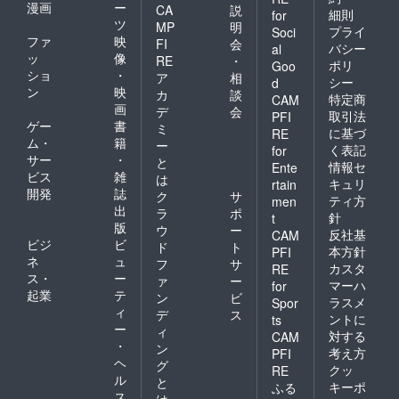
漫画
ー
CA
説
細則
for
ツ
MP
明
プライ
Soci
ファ
映
FI
会
バシー
al
ッ
像
RE
・
ポリ
Goo
ショ
・
ア
相
シー
d
ン
映
カ
談
特定商
CAM
画
デ
会
取引法
PFI
ゲー
書
ミ
に基づ
RE
ム・
籍
ー
く表記
for
サー
・
と
情報セ
Ente
ビス
雑
は
キュリ
rtain
開発
誌
ク
サ
ティ方
men
出
ラ
ポ
針
t
版
ウ
ー
反社基
CAM
ビジ
ビ
ド
ト
本方針
PFI
ネ
ュ
フ
サ
カスタ
RE
ス・
ー
ァ
ー
マーハ
for
起業
テ
ン
ビ
ラスメ
Spor
ィ
デ
ス
ントに
ts
ー
ィ
対する
CAM
・
ン
考え方
PFI
ヘ
グ
クッ
RE
ル
と
キーポ
ふる
ス