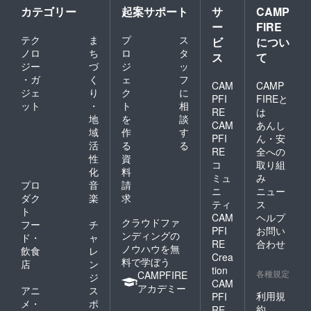
カテゴリー
起案サポート
サ
CAMP
ー
FIRE
テク
ま
プ
ス
ビ
につい
ノロ
ち
ロ
タ
ス
て
ジー
づ
ジ
ッ
・ガ
く
ェ
フ
CAM
CAMP
ジェ
り
ク
に
PFI
FIREと
ット
・
ト
相
RE
は
地
を
談
CAM
あんし
域
作
す
PFI
ん・安
活
る
る
RE
全への
性
資
コ
取り組
化
料
ミュ
み
プロ
音
請
ニ
ニュー
ダク
楽
求
ティ
ス
ト
CAM
ヘルプ
クラウドファ
フー
チ
PFI
お問い
ンディングの
ド・
ャ
RE
合わせ
ノウハウを無
飲食
レ
Crea
料で学ぼう
店
ン
tion
各種規定
CAMPFIRE
ジ
CAM
アカデミー
アニ
ス
利用規
PFI
メ・
ポ
約
RE