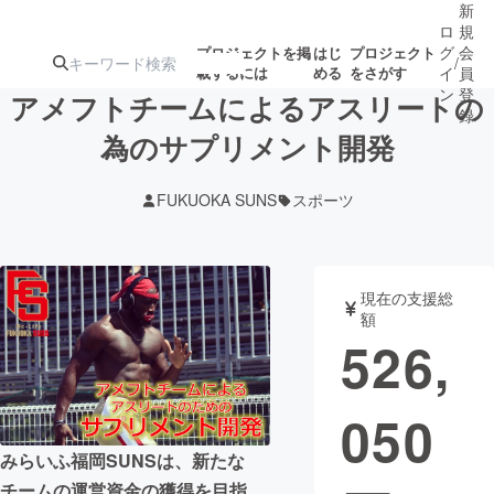
新
ロ
規
グ
会
プロジェクトを掲
はじ
プロジェクト
/
載するには
める
をさがす
イ
員
ン
登
アメフトチームによるアスリートの
録
為のサプリメント開発
人気のプロ
注目のリ
注目の新着プロ
募集終了が近いプ
もうすぐ公開
FUKUOKA SUNS
スポーツ
ジェクト
ターン
ジェクト
ロジェクト
されます
アート・写真
音楽
現在の支援総
額
526,
テクノロジー・ガジェット
ゲーム・サ
050
映像・映画
書籍・雑誌
みらいふ福岡SUNSは、新たな
ビジネス・起業
チャレンジ
チームの運営資金の獲得を目指