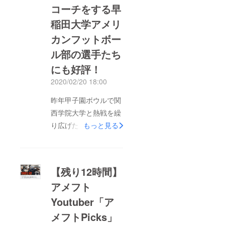
コーチをする早
支援へのリターンがこ
のクラウドファンディ
稲田大学アメリ
ンだけの大特価となっ
カンフットボー
ております！！是非こ
ル部の選手たち
の機会にご支援をよろ
にも好評！
しくお願い致しま
2020/02/20 18:00
す！！残り3時間で
す！！！
昨年甲子園ボウルで関
西学院大学と熱戦を繰
り広げた早稲田大学ア
もっと見る
メリカンフットボール
部の皆様にも試作品を
使用していただいてお
【残り12時間】
ります。非常に飲みや
アメフト
すいと喜んでいただけ
Youtuber「ア
ているようです。NFL
ヨーロッパでも活躍
メフトPicks」