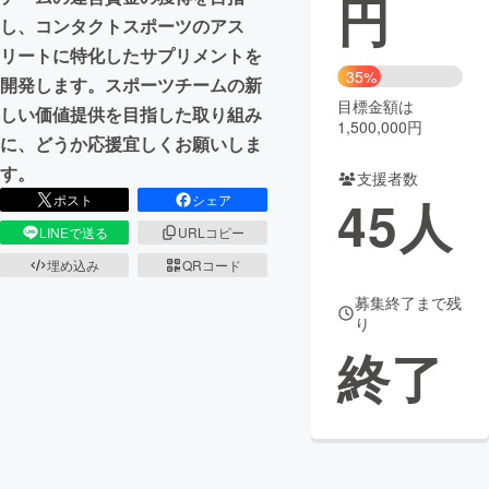
円
し、コンタクトスポーツのアス
まちづくり・地域活性化
リートに特化したサプリメントを
35%
開発します。スポーツチームの新
目標金額は
CAMPFIRE for Social Good
CAMPFIRE Creation
しい価値提供を目指した取り組み
1,500,000円
CAMPFIREふるさと納税
machi-ya
コミュニティ
に、どうか応援宜しくお願いしま
す。
支援者数
45
人
ポスト
シェア
LINEで送る
URLコピー
埋め込み
QRコード
募集終了まで残
り
終了