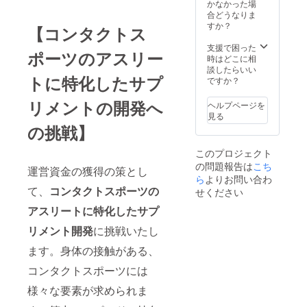
ほとんどい
かなかった場
合どうなりま
ません。こ
すか？
【コンタクトス
の環境で、
九州のフッ
支援で困った
ポーツのアスリー
時はどこに相
トボール界
談したらいい
を盛り上げ
トに特化したサプ
ですか？
ていくのは
リメントの開発へ
ヘルプページを
なかなか厳
見る
しく、また
の挑戦】
環境が学生
たちの未来
このプロジェクト
の問題報告は
こち
をつぶして
運営資金の獲得の策とし
ら
よりお問い合わ
しまってい
て、
コンタクトスポーツの
せください
るように感
アスリートに特化したサプ
じておりま
す。
リメント開発
に挑戦いたし
「九州から
ます。身体の接触がある、
日本一」。
コンタクトスポーツには
「本気」で
目標に向
様々な要素が求められま
かって努力