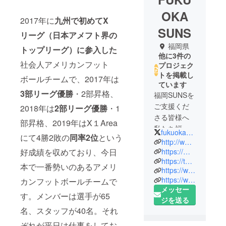
OKA
2017年に
九州で初めてX
SUNS
リーグ（日本アメフト界の
福岡県
トップリーグ）に参入した
他に3件の
社会人アメリカンフット
プロジェク
トを掲載し
ボールチームで、2017年は
ています
3部リーグ優勝
・2部昇格、
福岡SUNSを
ご支援くだ
2018年は
2部リーグ優勝
・1
さる皆様へ
部昇格、2019年はX１Area
私たち福岡
fukuoka_suns
にて4勝2敗の
同率2位
という
SUNSは２０
http://www.fukuoka-suns.com
１７年１月
https://m.facebook.com/%E7%A6%8F%E5%B2%A1SUNs-%E3%82%A2%E3%83%A1%E3%83%AA%E3%82%AB%E3%83%B3%E3%83%95%E3%83%83%E3%83%88%E3%83%9C%E3%83%BC%E3%83%AB%E3%83%81%E3%83%BC%E3%83%A0-824405674368154/
好成績を収めており、今日
https://twitter.com/fukuoka_suns
に、九州唯
本で一番勢いのあるアメリ
https://www.instagram.com/fukuoka.suns.football/
一のXリーグ
https://www.youtube.com/channel/UCgCf8f_QIjTvXTYYupsB2nA?view_as=subscriber
カンフットボールチームで
参入チーム
メッセー
として創部
す。メンバーは選手が65
ジを送る
いたしま
名、スタッフが40名。それ
す。
ぞれが平日は仕事をしてお