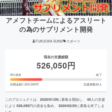
アメフトチームによるアスリート
の為のサプリメント開発
FUKUOKA SUNS
スポーツ
現在の支援総額
526,050
円
終了
35
%達成
目標金額
1,500,000
円
支援者数
45
人
このプロジェクトは、
2020/01/29
に募集を開始し、
45
人の支援
により
526,050
円の資金を集め、
2020/02/20
に募集を終了しま
した