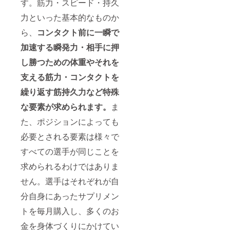
す。筋力・スピード・持久
するチーム
力といった基本的なものか
を創り上
げ、２０１
ら、
コンタクト前に一瞬で
７年秋シー
加速する瞬発力・相手に押
ズンには２
し勝つための体重やそれを
部昇格、２
支える筋力・コンタクトを
０１８年秋
シーズンに
繰り返す筋持久力など特殊
は１部に昇
な要素が求められます。
ま
格できるよ
た、ポジションによっても
う日々突き
進んでまい
必要とされる要素は様々で
ります。
すべての選手が同じことを
皆様に応援
求められるわけではありま
いただける
ような、強
せん。選手はそれぞれが自
く、規律の
分自身にあったサプリメン
あるチーム
トを毎月購入し、多くのお
を目指し、
邁進してい
金を身体づくりにかけてい