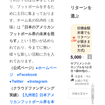
2009年に、
り、フットボールをするた
甲子園ボウ
リターンを
ルが全日本
めに土日に集まっておりま
選ぶ
大学選手権
す。チーム名のSUNS（太
へと姿を変
陽）は
「日本のアメリカン
え、九州の
目標金額
学生も「日
未達でも
フットボール界の未来を照
リターン
本一」を目
らす」
という想いが込めら
が届きま
指すように
す
(All-in
れており、今までに無い
なりまし
方式)
た。
様々な新しい活動に力を入
5,000
円
以後、九州
れております。
の大学生の
サプリメントの
サンプルを1か月
（公式ページ）
●ホームペー
アメリカン
分 1袋30包のサ
フットボー
ジ
●Facebook
ンプルを1袋、3
支援者：15人
ルのレベル
月上旬発送でお
お届け予定：
●Twitter
●Instagram
届けいたしま
は大幅に向
こ
2020年03月
の
す。
リ
（クラウドファンディング
上しまし
タ
ー
ン
詳細を見る
た。
実績）
【九州初】日本アメ
を
選
択
昨年、2015
す
リカンフットボール界を本
る
年度は九州