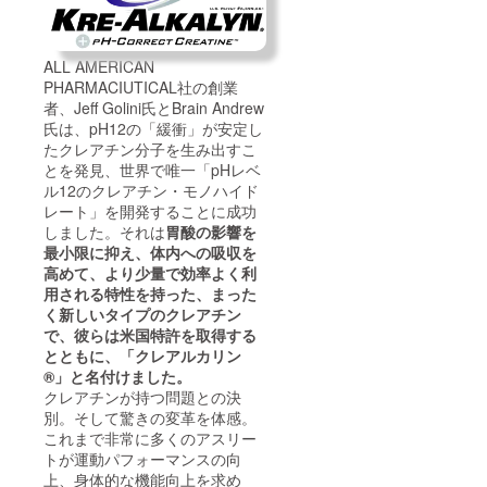
ALL AMERICAN
PHARMACIUTICAL社の創業
者、Jeff Golini氏とBrain Andrew
氏は、pH12の「緩衝」が安定し
たクレアチン分子を生み出すこ
とを発見、世界で唯一「pHレベ
ル12のクレアチン・モノハイド
レート」を開発することに成功
しました。それは
胃酸の影響を
最小限に抑え、体内への吸収を
高めて、より少量で効率よく利
用される特性を持った、まった
く新しいタイプのクレアチン
で、彼らは米国特許を取得する
とともに、「クレアルカリン
®」と名付けました。
クレアチンが持つ問題との決
別。そして驚きの変革を体感。
これまで非常に多くのアスリー
トが運動パフォーマンスの向
上、身体的な機能向上を求め