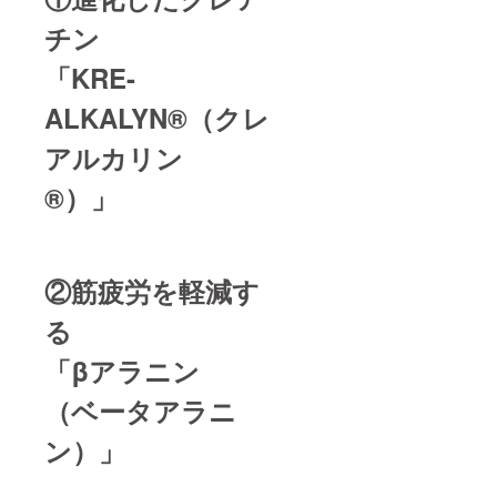
会理事/株式
会社美研 代
チン
表取締役社
「KRE-
長)
プロモー
ALKALYN®（クレ
ター:安田錦
之助(株式会
アルカリン
社イコール
®）」
ワンホール
ディングス
代表取締役
社長)
②筋疲労を軽減す
副代表:小林
亮
る
主務:渋谷俊
「βアラニン
輔
アドバイ
（ベータアラニ
ザー：室井
幸司
ン）」
幹部:前田寛
二、吉田賢