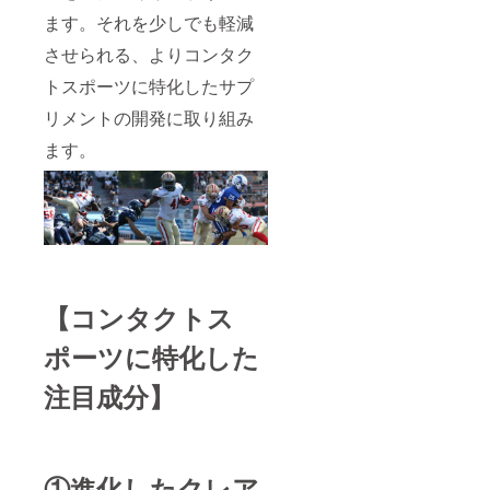
きます。ご
ます。それを少しでも軽減
支援、ご声
させられる、よりコンタク
援のほど、
よろしくお
トスポーツに特化したサプ
願いいたし
リメントの開発に取り組み
ます。
ます。
代表:吉野至
GM:石内孔治
(九州学生ア
メリカン
フットボー
ル連盟監事
【コンタクトス
(前理事長) )
アシスタン
ポーツに特化した
トGM:齋藤格
注目成分】
(公益社団法
人日本アメ
リカンフッ
トボール協
①進化したクレア