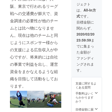
現在九州に
ジェクト
阪、東京で行われるリーグ
おける社会
は、
All-In方
戦への交通費が膨大で、資
人フット
式
です。
ボールはX
金調達の必要性が他のチー
目標金額に
リーグ所属
ムとは比べ物になりませ
関わらず、
チームがな
2020/02/20
ん。現在は他のチームと同
く、独立
23:59:59
ま
リーグと
じようにスポンサー様から
でに集まっ
なっており
の支援による広告収入が中
た金額が
ます。チー
心ですが、将来的には自社
ム数、所属
ファンディ
人数共に減
の事業で利益を出し、運営
ングされま
少をたどっ
す。
資金をまかなえるような組
ており、現
織を目指して活動をしてお
状として大
支援に関するよ
学卒業後も
ります。
くある質問
九州でフッ
手数料はいく
トボールを
らかかります
か？
続けたいと
いう学生は
目標金額に届