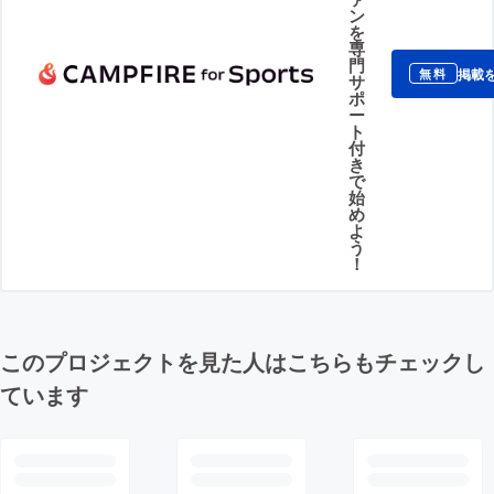
ン
を
専
門
掲載
無料
サ
ポ
ー
ト
付
き
で
始
め
よ
う
！
このプロジェクトを見た人はこちらもチェックし
ています