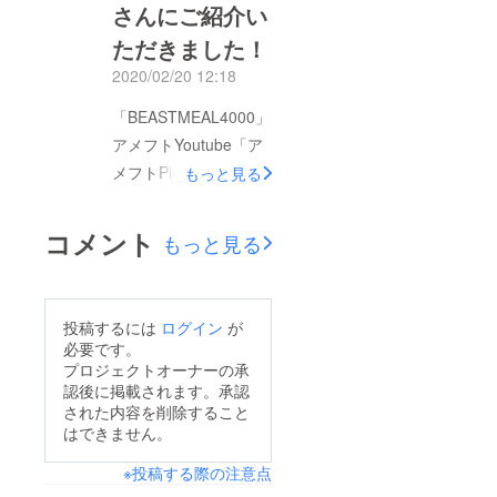
し、現在早稲田大学ア
さんにご紹介い
メリカンフットボール
ただきました！
部のコーチを務める、
2020/02/20 12:18
「中村多聞」さんのコ
ラムでもそのことにつ
「BEASTMEAL4000」
いて触れて頂きまし
アメフトYoutube「ア
た。※中村多聞さん
メフトPicks」にてご
もっと見る
（47NEWSより転載）
紹介いただきました。
以下コラムの内容とな
本日が最終日。残り12
コメント
もっと見る
ります。是非こちらも
時間となりましたが、
ご覧ください。【コラ
最後までご支援お待ち
ム】オフ中は「体作
しております！宜しく
投稿するには
ログイン
が
り」を中心に コーチ
お願い致します。
必要です。
は時代に合った指導法
プロジェクトオーナーの承
を学べ
認後に掲載されます。承認
された内容を削除すること
https://www.47news.jp
はできません。
/4539485.html残り6時
間となりました。まだ
※投稿する際の注意点