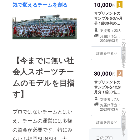
10,000
気で変えるチームを創る
円
代表の西南
学院大学が
サプリメントの
サンプルを3か月
名城大学を
分 1袋30包のサ
破り、全国
ンプルを3袋、3
支援者：23人
ベスト４へ
月上旬発送でお
お届け予定：
届けいたしま
と駒を進
こ
2020年03月
の
す。
リ
め、
タ
ー
ン
詳細を見る
立命館大学
を
【今までに無い社
選
択
にも敗れは
す
る
しました
会人スポーツチー
30,000
円
が、善戦
ムのモデルを目指
し、関西の
サプリメントの
サンプルを12か
フットボー
す】
月分 1袋30包の
ルファンか
サンプルを12
支援者：7人
らも注目さ
袋、3月上旬発送
お届け予定：
でお届けいたし
れる存在と
こ
2020年03月
プロではないチームとはい
の
ます。
リ
なりまし
タ
ー
え、チームの運営には多額
ン
詳細を見る
た。
を
選
の資金が必要です。特にみ
択
そういった
す
る
現状の中、
このプロ
らいふ福岡SUNSは、大