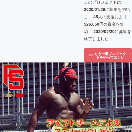
このプロジェクトは、
2020/01/29
に募集を開始
し、
45
人の支援により
526,050
円の資金を集
め、
2020/02/20
に募集を
終了しました
もう一度プロジェク
トをやってほしい