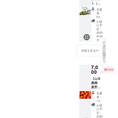
ト（パ
ますの
ために
スタ/サ
で 冷蔵
活用さ
支援
ラ
品でお
せてい
者：
ダ）】
届けし
ただき
9人
コース
ます。
ます。
お届
・ミー
け予
ルキッ
定：
ト（２
2020
年04
人分）
こ
月
春菊
の
リ
パスタ
タ
ー
＋春菊
ン
詳細を見る
を
サラ
選
択
ダ 材
す
る
料一式
7,0
・お礼
残り49
状 農家
00
円
と料理
【山本
人がコ
農園
ラボし
夏野
た自信
菜】
作で
支援
コース
す。 春
者：
・トマ
菊を主
1人
ト2kg
役にし
お届
・お礼
たミー
け予
状 定評
ルキッ
定：
をいた
2020
トは、