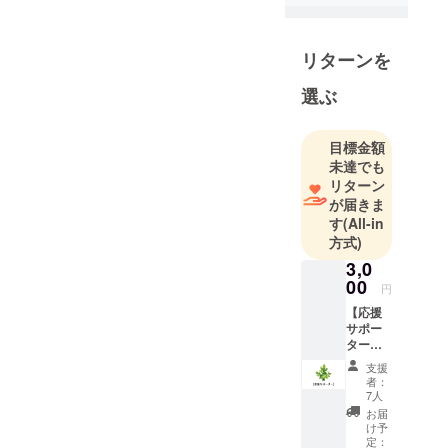
業しまし
た。露地と
リターンを
施設で野菜
栽培をして
選ぶ
います。
農協各部会
目標金額
に所属し、
未達でも
低農薬・低
リターン
化学肥料の
が届きま
野菜づくり
す
(All-in
で、安心安
方式)
全で美味し
3,0
いを追及し
00
円
ています。
【応援
近年は道の
サポー
ター】
駅や直売所
コース
にも出荷し
支援
＜リ
者：
ています。
ターン
7人
が不要
消費者の
お届
な方向
け予
ニーズを図
け＞ ・
定：