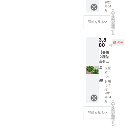
りながら野
お礼状
2020
年04
心をこ
菜の提供を
こ
月
めた直
の
リ
しておりま
筆のお
タ
ー
礼状を
す。
ン
詳細を見る
を
お送り
選
択
いたし
す
る
ます。
3,8
※リター
残り30
ンにコ
00
円
ストが
【春菊
あまり
２種詰
かから
合せ】
ないた
コース
め、い
支援
・お礼
ただい
者：
状 ・春
たご支
0人
菊（生
援の多
お届
または
くをプ
け予
加熱
ロジェ
定：
OK）と
2020
クトの
年04
春菊
ために
こ
月
（生サ
活用さ
の
リ
ラダ
せてい
タ
ー
用）の2
ただき
ン
詳細を見る
を
種類 春
ます。
選
択
菊 1袋
す
る
100g