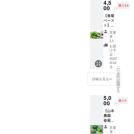
4,5
2種類2
残り28
袋づ
00
円
つ 合
【春菊
計４袋
ペース
同じ春
ト】
菊でも
コース
「香
支援
・お礼
り、
者：
状 ・春
味、う
2人
菊ペー
まみ」
お届
スト
の違い
け予
（洋
を楽し
定：
風） 1
2020
めま
年04
個
す。山
こ
月
100ml
本農園
の
リ
農園の
のクセ
タ
ー
春菊を
になる
ン
詳細を見る
を
ふんだ
未体験
選
択
んに使
の春菊
す
る
用して
をぜひ
5,0
つくり
ご賞味
残り3
まし
00
くださ
円
た。フ
い。 ※
【山本
レッ
冷蔵品
農園
シュで
でお届
春菊ほ
濃厚、
けしま
か野菜
単品で
す。
支援
２種類
も際立
者：