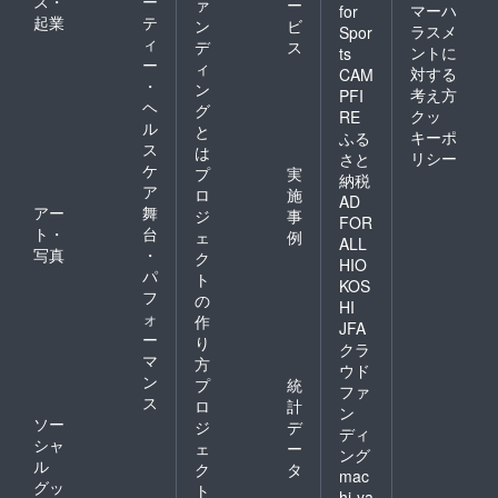
ス・
ー
ァ
ー
マーハ
for
起業
テ
ン
ビ
ラスメ
Spor
ィ
デ
ス
ントに
ts
ー
ィ
対する
CAM
・
ン
考え方
PFI
ヘ
グ
クッ
RE
ル
と
キーポ
ふる
ス
は
リシー
さと
ケ
プ
実
納税
ア
ロ
施
AD
アー
舞
ジ
事
FOR
ト・
台
ェ
例
ALL
写真
・
ク
HIO
パ
ト
KOS
フ
の
HI
ォ
作
JFA
ー
り
クラ
マ
方
ウド
ン
プ
統
ファ
ス
ロ
計
ン
ソー
ジ
デ
ディ
シャ
ェ
ー
ング
ル
ク
タ
mac
グッ
ト
hi-ya