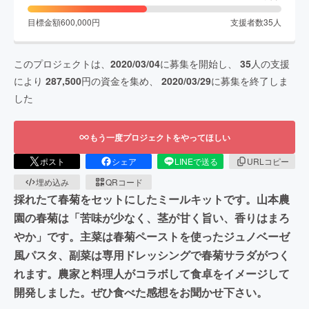
目標金額
600,000
円
支援者数
35
人
このプロジェクトは、
2020/03/04
に募集を開始し、
35
人の支援
により
287,500
円の資金を集め、
2020/03/29
に募集を終了しま
した
もう一度プロジェクトをやってほしい
ポスト
シェア
LINEで送る
URLコピー
埋め込み
QRコード
採れたて春菊をセットにしたミールキットです。山本農
園の春菊は「苦味が少なく、茎が甘く旨い、香りはまろ
やか」です。主菜は春菊ペーストを使ったジュノベーゼ
風パスタ、副菜は専用ドレッシングで春菊サラダがつく
れます。農家と料理人がコラボして食卓をイメージして
開発しました。ぜひ食べた感想をお聞かせ下さい。