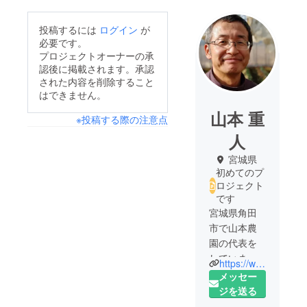
投稿するには
ログイン
が
必要です。
プロジェクトオーナーの承
認後に掲載されます。承認
された内容を削除すること
はできません。
山本 重
※投稿する際の注意点
人
宮城県
初めてのプ
ロジェクト
です
宮城県角田
市で山本農
園の代表を
していま
https://www.facebook.com/shigeto2020
す。
メッセー
2014年に山
ジを送る
本農園を開