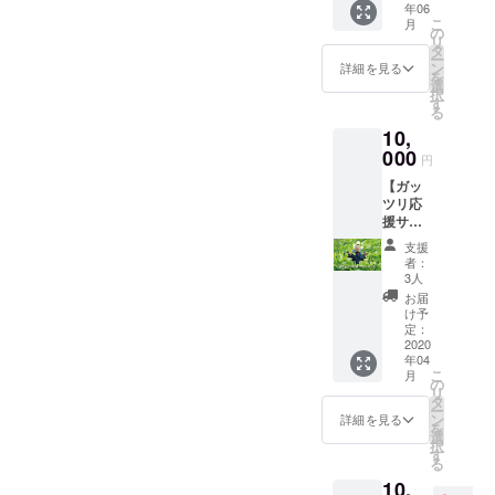
年06
だいて
ワクワ
こ
月
いる農
クする
の
リ
園のト
春菊の
タ
ー
マトで
新しい
ン
詳細を見る
を
す。
食べ方
選
択
「みや
をお楽
す
る
ぎの環
しみい
10,
境にや
ただけ
さしい
000
ます。
円
農産物
調理も
【ガッ
認証」
簡単
ツリ応
（農
で、手
援サ
薬・化
間いら
ポー
学肥料
ずの
支援
ター】
使用１/
セット
者：
コース
２以
内容で
3人
・ミー
下）の
す。
お届
ルキッ
特別栽
ペース
け予
トのレ
培トマ
定：
ト・ド
シピへ
2020
ト。 美
レッシ
年04
ご支援
味しさ
ングは
こ
月
者様の
を追求
の
保存料
リ
お名前
し摘熟
タ
を使用
ー
記載
のタイ
ン
してい
詳細を見る
を
ご希望
ミング
選
ませ
択
の名前
で収穫
す
ん。 ※
る
を備考
したも
冷蔵品
10,
欄へお
のを お
でお届