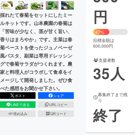
円
まちづくり・地域活性化
採れたて春菊をセットにしたミー
ルキットです。山本農園の春菊は
CAMPFIRE for Social Good
CAMPFIRE Creation
「苦味が少なく、茎が甘く旨い、
47%
CAMPFIREふるさと納税
machi-ya
コミュニティ
香りはまろやか」です。主菜は春
目標金額は
600,000円
菊ペーストを使ったジュノベーゼ
風パスタ、副菜は専用ドレッシン
支援者数
グで春菊サラダがつくれます。農
35
人
家と料理人がコラボして食卓をイ
メージして開発しました。ぜひ食
べた感想をお聞かせ下さい。
募集終了まで残
ポスト
シェア
り
LINEで送る
URLコピー
終了
埋め込み
QRコード