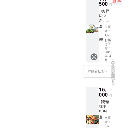
残り9
願いし
500
届けし
けしま
円
ます。
ます。
す。
〈好評
・山本
常温品
につ
農園
でお届
き、追
「野菜
けしま
加リ
引換
す。
支援
ター
券」
者：
ン！＞
1000円
1人
【ミー
分 ・お
お届
ルキッ
礼状 心
け予
ト+ペー
をこめ
定：
スト＋
2020
た直筆
年04
春菊】
のお礼
こ
月
コース
状をお
の
リ
・ミー
送りい
タ
ー
ルキッ
たしま
ン
詳細を見る
を
ト（２
す。 こ
選
択
人分）
のよう
す
る
春
な返礼
15,
菊パス
品の内
タ＋春
000
容で恐
円
菊サラ
縮では
【野菜
ダ 材
ござい
収穫
料一式
ます
BBQ
・春菊
が、も
パー
ペース
しご購
支援
ティ】
ト（洋
入いた
者：
コース
風）
だけま
0人