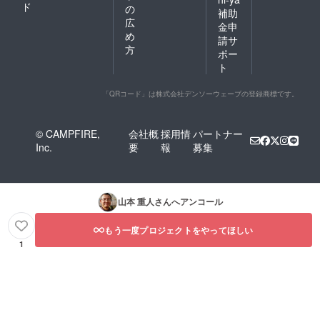
ド
の
補助
広
金申
め
請サ
方
ポー
ト
「QRコード」は株式会社デンソーウェーブの登録商標です。
© CAMPFIRE,
会社概
採用情
パートナー
Inc.
要
報
募集
山本 重人
さんへアンコール
もう一度プロジェクトをやってほしい
1