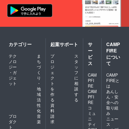
カテゴリー
起案サポート
サ
CAMP
ー
FIRE
テク
ま
プ
ス
ビ
につい
ノロ
ち
ロ
タ
ス
て
ジー
づ
ジ
ッ
・ガ
く
ェ
フ
CAM
CAMP
ジェ
り
ク
に
PFI
FIREと
ット
・
ト
相
RE
は
地
を
談
CAM
あんし
域
作
す
PFI
ん・安
活
る
る
RE
全への
性
資
コ
取り組
化
料
ミュ
み
プロ
音
請
ニ
ニュー
ダク
楽
求
ティ
ス
ト