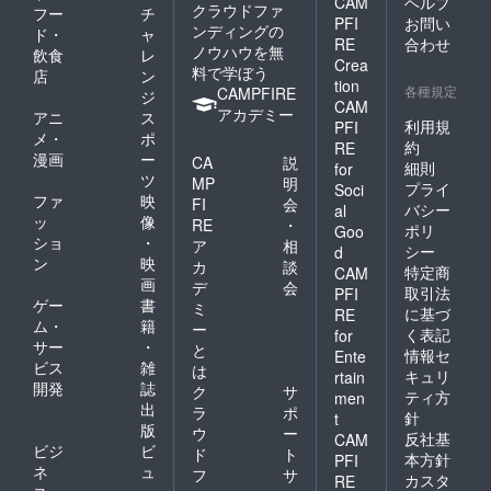
CAM
ヘルプ
クラウドファ
フー
チ
PFI
お問い
ンディングの
ド・
ャ
RE
合わせ
ノウハウを無
飲食
レ
Crea
料で学ぼう
店
ン
tion
各種規定
CAMPFIRE
ジ
CAM
アカデミー
アニ
ス
利用規
PFI
メ・
ポ
約
RE
漫画
ー
CA
説
細則
for
ツ
MP
明
プライ
Soci
ファ
映
FI
会
バシー
al
ッ
像
RE
・
ポリ
Goo
ショ
・
ア
相
シー
d
ン
映
カ
談
特定商
CAM
画
デ
会
取引法
PFI
ゲー
書
ミ
に基づ
RE
ム・
籍
ー
く表記
for
サー
・
と
情報セ
Ente
ビス
雑
は
キュリ
rtain
開発
誌
ク
サ
ティ方
men
出
ラ
ポ
針
t
版
ウ
ー
反社基
CAM
ビジ
ビ
ド
ト
本方針
PFI
ネ
ュ
フ
サ
カスタ
RE