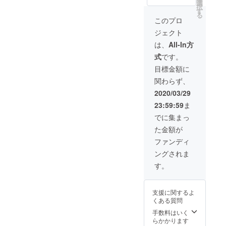
料一式
には、
選
たミー
ご負担
択
・春菊
ご自身
す
ルキッ
お願い
る
ペース
で収穫
トに、
このプロ
いたし
ト（洋
した農
春菊
ます。
ジェクト
風）
園の野
ペース
※野菜引
１個
菜と、
トをプ
は、
All-In方
換券の
100ml
宮城の
ラスし
有効期
式
です。
・お礼
ブラン
まし
間は
状 春菊
ド豚
た。
目標金額に
2020年
を主役
「JAPA
ペース
6月と7
関わらず、
にした
N X」や
トはパ
月の2ヶ
ミール
「ベコ
スタ以
2020/03/29
月とな
キット
屋の洋
外の食
りま
23:59:59
ま
に、春
ちゃん
材にも
す。
菊ペー
牛」
相性が
でに集まっ
ストを
「赤
良く、
た金額が
プラス
鶏」な
単品で
しまし
どをご
のおつ
ファンディ
た。
用意す
まみに
ングされま
ペース
る予定
もオス
トはパ
です。
スメ。
す。
スタ以
飲み物
ペース
外の食
も地元
トを
材にも
角田市
使って
支援に関するよ
相性が
のお酒
自分な
くある質問
良く、
「岸浪
りのレ
単品で
園の梅
手数料はいく
シピを
のおつ
酒」や
らかかります
考えて