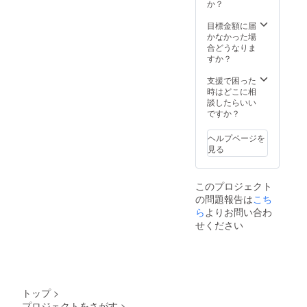
まみに
「仙南
か？
楽しむ
もオス
クラフ
ことも
スメ。
トビー
目標金額に届
できま
ペース
ル」を
かなかった場
す。お
トを
ご用意
合どうなりま
いしい
使って
しま
すか？
食べ方
自分な
す。一
を発見
りのレ
緒に楽
支援で困った
した
シピを
しみま
時はどこに相
ら、ぜ
考えて
しょ
談したらいい
ひ教え
楽しむ
う！
ですか？
てくだ
ことも
2020年
さい！
できま
7月に実
ペース
ヘルプページを
す。お
施しま
ト・ド
見る
いしい
す。 た
レッシ
食べ方
いへん
ングは
を発見
恐縮で
保存料
このプロジェクト
した
すが交
を使用
の問題報告は
こち
ら、ぜ
通費は
してい
ひ教え
ら
よりお問い合わ
ご負担
ませ
てくだ
くださ
ん。 冷
せください
さい！
い。 希
蔵品で
ペース
望者に
お届け
ト・ド
は宿泊
しま
レッシ
先をご
す。
ングは
紹介い
保存料
たしま
トップ
>
を使用
す。
プロジェクトをさがす
>