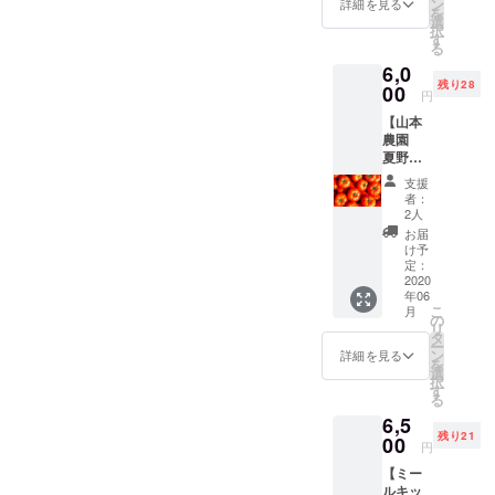
鮮野菜
ン
でお届
詳細を見る
を
ご希望
をお楽
選
けしま
択
の名前
しみく
す
す。
る
を備考
ださ
6,0
欄へお
い。 冷
残り28
願いし
00
蔵品で
円
ます。
お届け
【山本
・お礼
しま
農園
状 心を
す。
夏野菜
こめた
詰合
直筆の
支援
せ】
お礼状
者：
コース
をお送
2人
・トマ
りいた
お届
ト1ｋｇ
しま
け予
+バジル
す。 ※
定：
80g ・
2020
リター
年06
お礼状
ンにコ
こ
月
定評を
ストが
の
リ
いただ
あまり
タ
ー
いてい
かから
ン
詳細を見る
を
る農園
ないた
選
択
のトマ
め、い
す
る
トで
ただい
6,5
す。 新
たご支
残り21
鮮なバ
00
援の多
円
ジルを
くをプ
【ミー
ご一緒
ロジェ
ルキッ
いたし
クトの