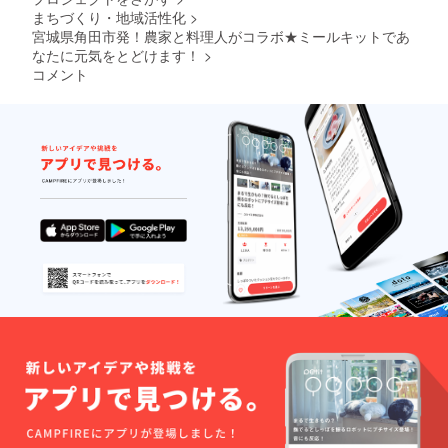
してい
まちづくり・地域活性化
>
ませ
ん。 冷
宮城県角田市発！農家と料理人がコラボ★ミールキットであ
蔵品で
なたに元気をとどけます！
>
お届け
コメント
しま
す。