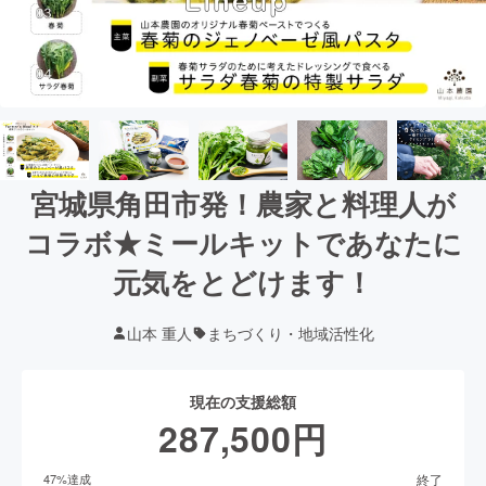
宮城県角田市発！農家と料理人が
コラボ★ミールキットであなたに
元気をとどけます！
山本 重人
まちづくり・地域活性化
現在の支援総額
287,500
円
終了
47
%達成