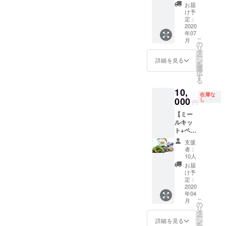
（1人
１個
すと大
お届
分）
100ml
変有難
け予
＜お越
・サラ
定：
く存じ
しにな
2020
ダ春菊
ます。
年07
れる方
１袋 ・
「野菜
こ
月
向け＞
お礼状
の
引換
リ
・旬な
※追加リ
タ
券」を
ー
野菜の
ターン
ン
つけて
詳細を見る
を
収穫体
好評た
選
います
択
験 ・農
め、サ
す
ので、
る
園野菜
ラダ春
ご家族
10,
と地元
菊を１
やお友
在庫な
ブラン
000
袋をプ
し
達の
円
ド食材
ラスし
方々と
【ミー
のBBQ
た
角田市
ルキッ
・お礼
「ミー
へぜひ
ト+ペー
状 夏野
ルキッ
お越し
スト】
菜の収
トと春
くださ
支援
コース
穫と
菊ペー
い。そ
者：
・ミー
バーベ
スト」
10人
の際
ルキッ
キュー
のリ
は、誠
お届
ト（２
のリ
ターン
け予
心誠意
人分）
ターン
定：
をご用
おもて
春
2020
です。
意いた
なしさ
年04
菊パス
バーベ
しまし
せて頂
こ
月
タ＋春
キュー
の
た！ 春
きま
リ
菊サラ
のメ
タ
菊を主
す。交
ー
ダ 材
ニュー
ン
役にし
詳細を見る
通費は
を