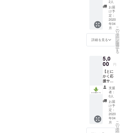
詰合
つ味に
2人
せ】
仕上げ
お届
コース
まし
け予
・お礼
た。食
定：
状 ・春
2020
べ方を
年04
菊ほか
あれこ
こ
月
野菜２
れと想
の
リ
種類 ＜
像しな
タ
ー
一例＞
がら楽
ン
詳細を見る
を
・春
しめる
選
択
菊 １
ペース
す
る
袋 100
トと
5,0
ｇ ・小
なって
松菜
00
おりま
円
１袋
す。パ
【とに
200ｇ
スタ・
かく応
・ほう
パン・
援サ
れんそ
クラッ
ポー
う １
カーな
支援
ター】
袋 200
どに合
者：
コース
ｇ 農園
いま
0人
・ミー
の朝獲
す。 保
お届
ルキッ
れ野菜
存料を
け予
トのレ
をお届
定：
一切使
シピへ
2020
けしま
用して
年04
ご支援
す。 畑
いませ
こ
月
者様の
から直
の
ん。 ※
リ
お名前
送の新
タ
冷蔵品
ー
記載