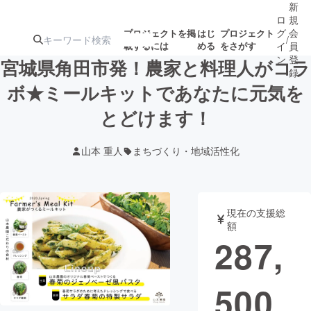
新
ロ
規
グ
会
プロジェクトを掲
はじ
プロジェクト
/
載するには
める
をさがす
イ
員
ン
登
宮城県角田市発！農家と料理人がコラ
録
ボ★ミールキットであなたに元気を
とどけます！
人気のプロ
注目のリ
注目の新着プロ
募集終了が近いプ
もうすぐ公開
ジェクト
ターン
ジェクト
ロジェクト
されます
山本 重人
まちづくり・地域活性化
アート・写真
音楽
現在の支援総
テクノロジー・ガジェット
ゲーム・サ
額
287,
映像・映画
書籍・雑誌
500
ビジネス・起業
チャレンジ