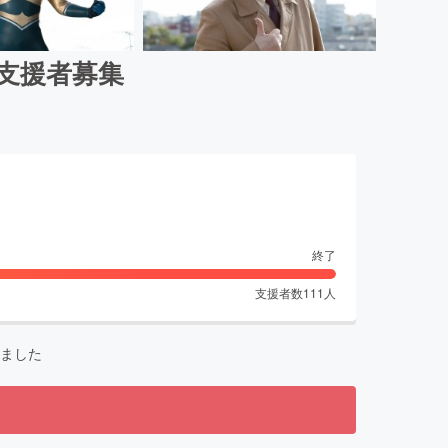
支援者募集
終了
支援者数
111
人
ました