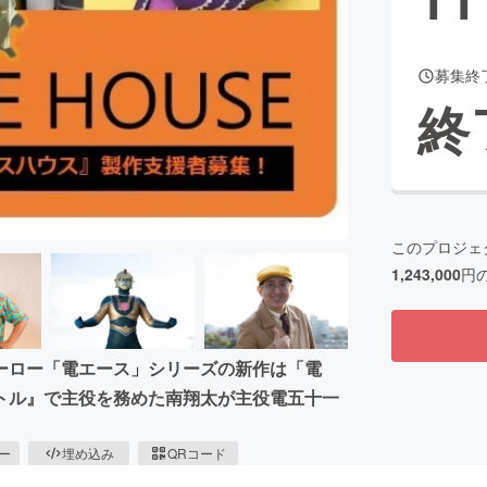
募集終
CAMPFIRE for Social Good
CAMPFIRE Creation
終
CAMPFIREふるさと納税
machi-ya
コミュニティ
このプロジェ
1,243,000
円
ーロー「電エース」シリーズの新作は「電
トル』で主役を務めた南翔太が主役電五十一
。
ピー
埋め込み
QRコード