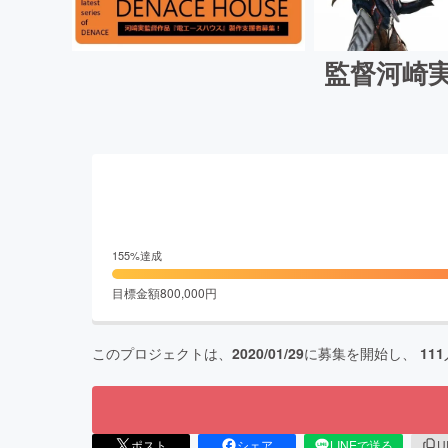
監督河崎
155
%達成
目標金額
800,000
円
このプロジェクトは、
2020/01/29
に募集を開始し、
111
ポスト
シェア
LINEで送る
U