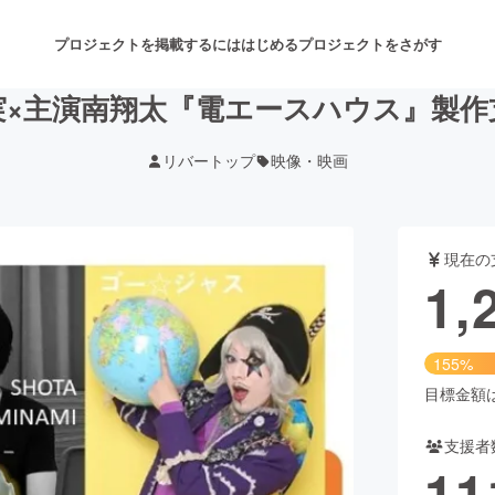
プロジェクトを掲載するには
はじめる
プロジェクトをさがす
実×主演南翔太『電エースハウス』製作
リバートップ
映像・映画
注目のリターン
注目の新着プロジェクト
募集終了が近いプロジェクト
も
現在の
音楽
舞台・パフォーマンス
1,
ゲーム・サービス開発
フード・飲食店
155%
書籍・雑誌出版
アニメ・漫画
目標金額は8
支援者
チャレンジ
ビューティー・ヘルスケ
11