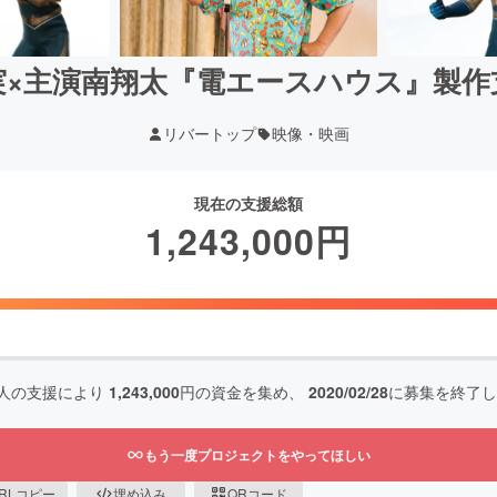
実×主演南翔太『電エースハウス』製作
リバートップ
映像・映画
現在の支援総額
1,243,000
円
人の支援により
1,243,000
円の資金を集め、
2020/02/28
に募集を終了し
もう一度プロジェクトをやってほしい
RLコピー
埋め込み
QRコード