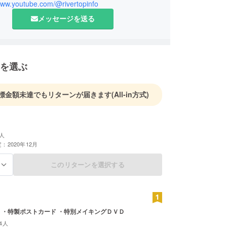
/www.youtube.com/@rivertopinfo
メッセージを送る
を選ぶ
標金額未達でもリターンが届きます
(All-in方式)
人
：2020年12月
このリターンを選択する
る
 ・特製ポストカード ・特別メイキングＤＶＤ
4人