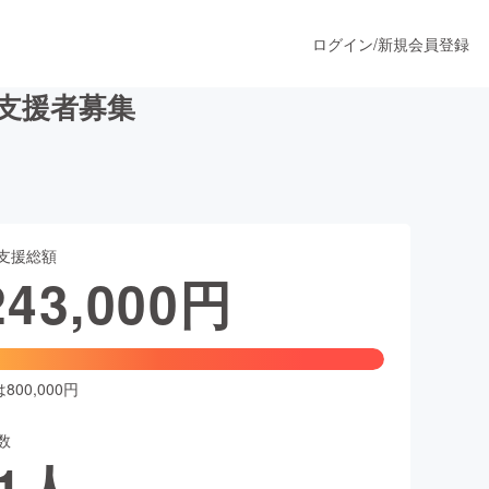
ログイン
/
新規会員登録
支援者募集
うすぐ公開されます
支援総額
プロダクト
243,000
円
ファッション
スポーツ
00,000円
数
ア
ソーシャルグッド
1
人