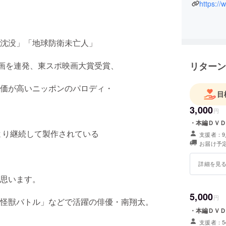
https:/
沈没」「地球防衛未亡人」
リターン
画を連発、東スポ映画大賞受賞、
価が高いニッポンのパロディ・
目
3,000
円
・本編ＤＶＤ
より継続して製作されている
支援者：9
お届け予定
詳細を見
思います。
5,000
円
怪獣バトル」などで活躍の俳優・南翔太。
・本編ＤＶＤ
支援者：5