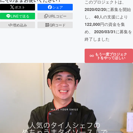
このプロジェクトは、
ポスト
シェア
2020/02/20
に募集を開始
LINEで送る
URLコピー
し、
40
人の支援により
122,000
円の資金を集
埋め込み
QRコード
め、
2020/03/31
に募集を
終了しました
もう一度プロジェク
トをやってほしい