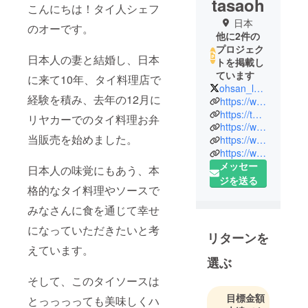
tasaoh
こんにちは！タイ人シェフ
日本
のオーです。
他に2件の
プロジェク
日本人の妻と結婚し、日本
トを掲載し
ています
に来て10年、タイ料理店で
ohsan_lunchbox
経験を積み、去年の12月に
https://www.ohsan.shop/
https://twitter.com/ohsan_lunchbox
リヤカーでのタイ料理お弁
https://www.facebook.com/ohsan.lunchbox/
当販売を始めました。
https://www.amazon.co.jp/dp/B08885D2YQ
https://www.amazon.co.jp/dp/B08KSS785Y
メッセー
日本人の味覚にもあう、本
ジを送る
格的なタイ料理やソースで
みなさんに食を通じて幸せ
になっていただきたいと考
リターンを
えています。
選ぶ
そして、このタイソースは
目標金額
とっっっっても美味しくハ