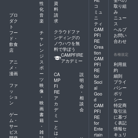
RE
全への
性
資
コ
取り組
化
料
ミュ
み
プロ
音
請
ニ
ニュー
ダク
楽
求
ティ
ス
ト
CAM
ヘルプ
クラウドファ
フー
チ
PFI
お問い
ンディングの
ド・
ャ
RE
合わせ
ノウハウを無
飲食
レ
Crea
料で学ぼう
店
ン
tion
各種規定
CAMPFIRE
ジ
CAM
アカデミー
アニ
ス
利用規
PFI
メ・
ポ
約
RE
漫画
ー
CA
説
細則
for
ツ
MP
明
プライ
Soci
ファ
映
FI
会
バシー
al
ッ
像
RE
・
ポリ
Goo
ショ
・
ア
相
シー
d
ン
映
カ
談
特定商
CAM
画
デ
会
取引法
PFI
ゲー
書
ミ
に基づ
RE
ム・
籍
ー
く表記
for
サー
・
と
情報セ
Ente
ビス
雑
は
キュリ
rtain
開発
誌