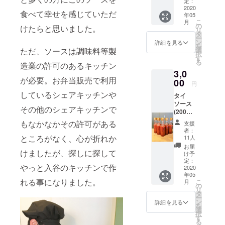
本500円
限定(リ
定：
定して
×2本、
2020
ヤカー
いま
食べて幸せを感じていただ
年05
送料500
販売、
す。
こ
月
円 ラベ
12時
の
けたらと思いました。
リ
ル、ボ
頃〜14
タ
ー
トル等
時頃&
ン
詳細を見る
を
はまだ
月〜水
選
ただ、ソースは調味料等製
択
検討段
曜の夜
す
る
階の
造業の許可のあるキッチン
17時〜
3,0
為、変
20時頃
が必要。お弁当販売で利用
わる可
00
いずれ
円
能性が
も完売
しているシェアキッチンや
タイ
ありま
次第終
ソース
す。 賞
了)で
その他のシェアキッチンで
(200ml)
味期限
す。 ※
5本をお
は現状
使用期
もなかなかその許可がある
支援
届けし
は1ヶ月
間2020
者：
ます。
となり
ところがなく、心が折れか
年10月
11人
お友達
ます。
末まで
お届
とシェ
けましたが、探しに探して
お届け
け予
ア等も
業者の
定：
やっと入谷のキッチンで作
ご検討
2020
指定は
年05
くださ
できま
れる事になりました。
こ
月
い！ タ
せん。
の
リ
イソー
タ
ー
ス1本
ン
詳細を見る
を
500円
選
択
×5本、
す
る
送料500