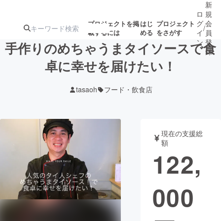
新
ロ
規
グ
会
プロジェクトを掲
はじ
プロジェクト
/
載するには
める
をさがす
イ
員
ン
登
手作りのめちゃうまタイソースで食
録
卓に幸せを届けたい！
人気のプロ
注目のリ
注目の新着プロ
募集終了が近いプ
もうすぐ公開
tasaoh
フード・飲食店
ジェクト
ターン
ジェクト
ロジェクト
されます
アート・写真
音楽
現在の支援総
額
122,
テクノロジー・ガジェット
ゲーム・サ
000
映像・映画
書籍・雑誌
ビジネス・起業
チャレンジ