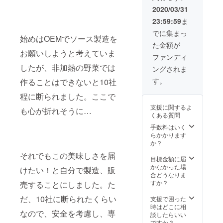
子さん
2020/03/31
につい
23:59:59
ま
てはご
相談く
でに集まっ
始めはOEMでソース製造を
ださ
た金額が
い。) ※
お願いしようと考えていま
日時は
ファンディ
変更に
したが、非加熱の野菜では
ングされま
なる可
能性が
す。
作ることはできないと10社
ありま
す。 東
程に断られました。ここで
京都内
支援に関するよ
も心が折れそうに…
のキッ
くある質問
チン付
スペー
手数料はいく
スを借
らかかります
りる予
か？
定で
それでもこの美味しさを届
す。 タ
目標金額に届
イソー
かなかった場
けたい！と自分で製造、販
ス2本の
合どうなりま
お土産
すか？
売することにしました。た
付きで
す。
だ、10社に断られたくらい
支援で困った
時はどこに相
なので、安全を考慮し、専
談したらいい
ですか？