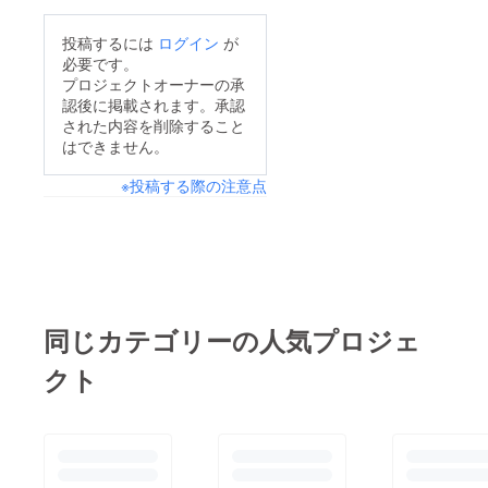
share?
投稿するには
ログイン
が
smid=A1020HFJULTD
必要です。
WB気に入っていただ
プロジェクトオーナーの承
認後に掲載されます。承認
けた方は、リピートい
された内容を削除すること
ただけたら嬉しいで
はできません。
す。また、今後リピー
※投稿する際の注意点
ターの方用に500ml の
販売も検討してます。
同じカテゴリーの人気プロジェ
クト