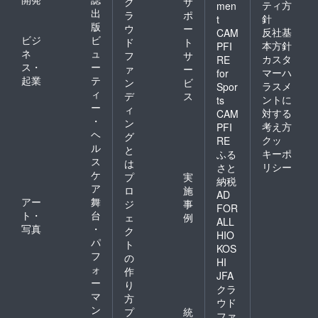
ク
サ
ティ方
men
出
ラ
ポ
針
t
版
ウ
ー
反社基
CAM
ビジ
ビ
ド
ト
本方針
PFI
ネ
ュ
フ
サ
カスタ
RE
ス・
ー
ァ
ー
マーハ
for
起業
テ
ン
ビ
ラスメ
Spor
ィ
デ
ス
ントに
ts
ー
ィ
対する
CAM
・
ン
考え方
PFI
ヘ
グ
クッ
RE
ル
と
キーポ
ふる
ス
は
リシー
さと
ケ
プ
実
納税
ア
ロ
施
AD
アー
舞
ジ
事
FOR
ト・
台
ェ
例
ALL
写真
・
ク
HIO
パ
ト
KOS
フ
の
HI
ォ
作
JFA
ー
り
クラ
マ
方
ウド
ン
プ
統
ファ