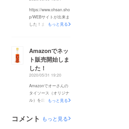
https://www.ohsan.sho
p/WEBサイトが出来ま
した！また、楽天やヤ
もっと見る
マダモール（ヤマダ電
機のポイントが使える
ネット通販）でもご購
Amazonでネッ
入いただけるようにな
ト販売開始しま
りました。WEBサイト
した！
の購入はこちらから各
サイトに行くことがで
2020/05/31 19:20
きます。また、お弁当
Amazonでオーさんの
で人気のカオマンガイ
タイソース（オリジナ
ソースも新商品として
ル）を出品しました。
もっと見る
販売開始予定です。引
価格：￥880
き続き、よろしくお願
https://www.amazon.c
コメント
いします！
もっと見る
o.jp/gp/product/B0888
5D2YQ/ref=cx_skuctr_