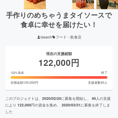
手作りのめちゃうまタイソースで
食卓に幸せを届けたい！
tasaoh
フード・飲食店
現在の支援総額
122,000
円
終了
122
%達成
目標金額
100,000
円
支援者数
40
人
このプロジェクトは、
2020/02/20
に募集を開始し、
40
人の支援
により
122,000
円の資金を集め、
2020/03/31
に募集を終了しま
した