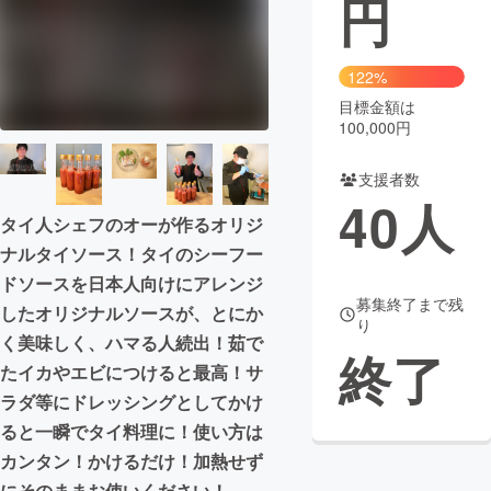
円
まちづくり・地域活性化
122%
目標金額は
CAMPFIRE for Social Good
CAMPFIRE Creation
100,000円
CAMPFIREふるさと納税
machi-ya
コミュニティ
支援者数
40
人
タイ人シェフのオーが作るオリジ
ナルタイソース！タイのシーフー
ドソースを日本人向けにアレンジ
募集終了まで残
したオリジナルソースが、とにか
り
く美味しく、ハマる人続出！茹で
終了
たイカやエビにつけると最高！サ
ラダ等にドレッシングとしてかけ
ると一瞬でタイ料理に！使い方は
カンタン！かけるだけ！加熱せず
にそのままお使いください！