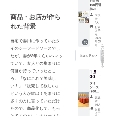
お弁当
お弁当
100円引
を買い
券×6枚
に来ら
とソー
れる方
商品・お店が作ら
支援
ス1本引
限定(リ
者：
換券 ※
ヤカー
8人
れた背景
割引券
販売、
お届
は1回に
12時
け予
つき1枚
頃〜14
定：
のみご
2020
時頃&
自宅で妻用に作っていたタ
年05
利用い
月〜水
こ
月
ただけ
曜の夜
の
イのシーフードソースでし
リ
ます。
17時〜
タ
ー
※お弁当
20時頃
たが、妻が3年くらいハマっ
ン
詳細を見る
を
販売時
いずれ
選
択
ていて、友人との集まりに
間内
も完売
す
る
に、東
次第終
何度か持っていったとこ
1,5
京都品
了) ※使
川区大
00
用期間
円
ろ、『なにこれ？美味し
崎駅近
2020年
タイ
く(品川
10月末
い！』『販売して欲しい』
ソース
区西品
まで ※
(200ml)
川3-20
お届け
という人が続出！あまりに
2本をお
辺り)に
は2020
支援
届けし
お弁当
多くの方に言っていただけ
年4月頃
者：
ます。
を買い
郵送で
16人
たので、商品化して、もっ
タイ
に来ら
のお届
お届
ソース1
れる方
けを予
け予
と多くの方にこのソースを