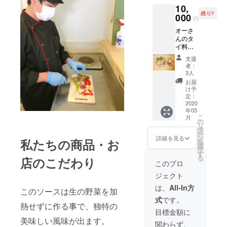
10,
円 ラベ
残り7
ル、ボ
000
円
トル等
オーさ
はまだ
んのタ
検討段
イ料理
階の
パー
為、変
支援
ティー
わる可
者：
にご招
能性が
3人
待！
ありま
お届
2020年
す。 賞
け予
6月6日
味期限
定：
のラン
2020
は現状
年05
チを予
は1ヶ月
こ
月
定して
となり
の
リ
いま
ます。
タ
ー
す。 お
お届け
ン
詳細を見る
私たちの商品・お
を
友達、
業者の
選
択
ご家族1
指定は
す
る
店のこだわり
人まで
できま
このプロ
一緒に
せん。
ジェクト
来てい
ただけ
は、
All-In方
このソースは生の野菜を加
ます。
式
です。
(本人合
熱せずに作る事で、独特の
わせて
目標金額に
大人2人
美味しい風味が出ます。
関わらず、
分、 お