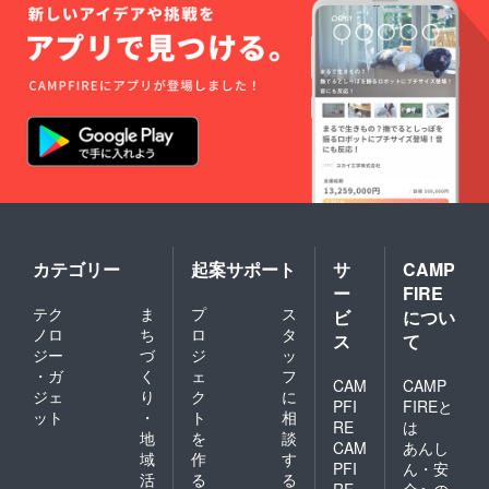
カテゴリー
起案サポート
サ
CAMP
ー
FIRE
テク
ま
プ
ス
ビ
につい
ノロ
ち
ロ
タ
ス
て
ジー
づ
ジ
ッ
・ガ
く
ェ
フ
CAM
CAMP
ジェ
り
ク
に
PFI
FIREと
ット
・
ト
相
RE
は
地
を
談
CAM
あんし
域
作
す
PFI
ん・安
活
る
る