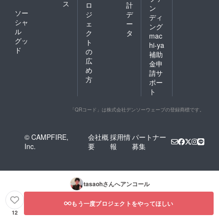
ス
ロ
計
ン
ソー
ジ
デ
ディ
シャ
ェ
ー
ング
ル
ク
タ
mac
グッ
ト
hi-ya
ド
の
補助
広
金申
め
請サ
方
ポー
ト
「QRコード」は株式会社デンソーウェーブの登録商標です。
© CAMPFIRE,
会社概
採用情
パートナー
Inc.
要
報
募集
tasaoh
さんへアンコール
もう一度プロジェクトをやってほしい
12