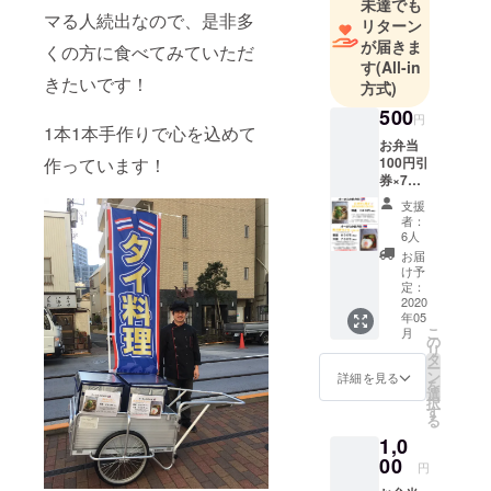
未達でも
マる人続出なので、是非多
リターン
が届きま
くの方に食べてみていただ
す
(All-in
きたいです！
方式)
500
円
1本1本手作りで心を込めて
お弁当
作っています！
100円引
券×7枚
※1回に
支援
つき1枚
者：
のみご
6人
利用い
お届
ただけ
け予
ます。
定：
※お弁当
2020
年05
販売時
こ
月
間内
の
リ
に、東
タ
ー
京都品
ン
詳細を見る
を
川区大
選
択
崎駅近
す
る
く(品川
1,0
区西品
川3-20
00
円
辺り)に