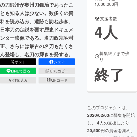
1,000,000円
の刀鍛冶が奥州刀鍛冶であったこ
まちづくり・地域活性化
とも知る人は少ない。数多くの資
支援者数
料を読み込み、遺跡も訪ね歩き、
4
人
日本刀の定説を覆す歴史ドキュメ
CAMPFIRE for Social Good
CAMPFIRE Creation
ンター映像である。名刀政宗や村
CAMPFIREふるさと納税
machi-ya
コミュニティ
正、さらには最古の名刀もたくさ
募集終了まで残
ん登場し、名刀の輝きを発する。
り
ポスト
シェア
終了
LINEで送る
URLコピー
埋め込み
QRコード
このプロジェクトは、
2020/02/03
に募集を開始
し、
4
人の支援により
20,500
円の資金を集め、