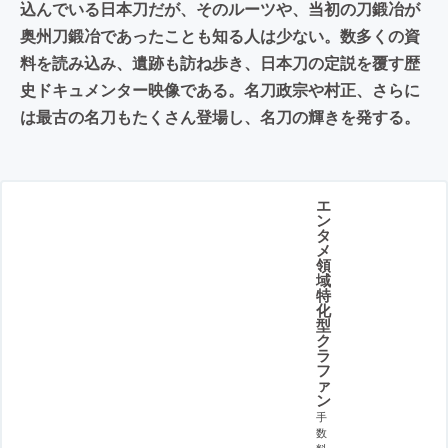
込んでいる日本刀だが、そのルーツや、当初の刀鍛冶が
奥州刀鍛冶であったことも知る人は少ない。数多くの資
料を読み込み、遺跡も訪ね歩き、日本刀の定説を覆す歴
史ドキュメンター映像である。名刀政宗や村正、さらに
は最古の名刀もたくさん登場し、名刀の輝きを発する。
エ
ン
タ
メ
領
域
特
化
型
ク
ラ
フ
ァ
ン
手
数