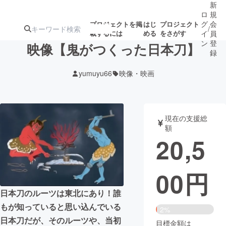
新
ロ
規
グ
会
プロジェクトを掲
はじ
プロジェクト
/
載するには
める
をさがす
イ
員
ン
登
映像【鬼がつくった日本刀】
録
yumuyu66
映像・映画
人気のプロ
注目のリ
注目の新着プロ
募集終了が近いプ
もうすぐ公開
ジェクト
ターン
ジェクト
ロジェクト
されます
現在の支援総
額
アート・写真
音楽
20,5
テクノロジー・ガジェット
ゲーム・サ
00
円
映像・映画
書籍・雑誌
日本刀のルーツは東北にあり！誰
もが知っていると思い込んでいる
2%
ビジネス・起業
チャレンジ
日本刀だが、そのルーツや、当初
目標金額は