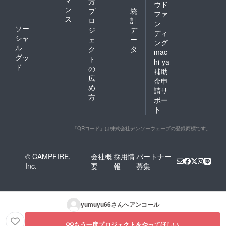
方
ウド
ン
プ
統
ファ
ス
ロ
計
ン
ソー
ジ
デ
ディ
シャ
ェ
ー
ング
ル
ク
タ
mac
グッ
ト
hi-ya
ド
の
補助
広
金申
め
請サ
方
ポー
ト
「QRコード」は株式会社デンソーウェーブの登録商標です。
© CAMPFIRE,
会社概
採用情
パートナー
Inc.
要
報
募集
yumuyu66
さんへアンコール
もう一度プロジェクトをやってほしい