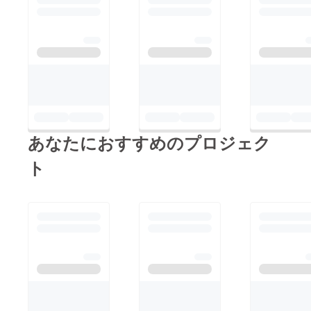
日（水）19：00か
ら、同じ会場の東大和
ハミングホールを予定
しております。 な
お、4月1日の埼玉県ス
キップシティーでの上
映会、及び4月11日の
東大和市ハミングホー
あなたにおすすめのプロジェク
ルでの上映会開催につ
きましては、今後の状
ト
況の推移を見守りなが
ら対応を決めさせてい
ただきたいと存じます
ので、よろしくお願い
申し上げま
す。
株式会社遊