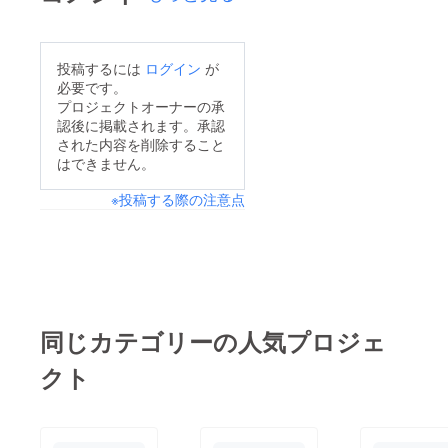
映会場であるハミング
ホールの3月31日まで
の休館を決定いたしま
投稿するには
ログイン
が
した。そのため、弊社
必要です。
が予定しておりました
プロジェクトオーナーの承
認後に掲載されます。承認
3月26日の上映会を中
された内容を削除すること
止することといたしま
はできません。
したので謹んでお知ら
※投稿する際の注意点
せいたします。パトロ
ンの方々、ご参加をご
検討していただいてい
る方々にはまことに申
し訳なく、心よりお詫
び申し上げます。中止
同じカテゴリーの人気プロジェ
に伴う代替上映会日程
クト
としましては、今後さ
らなる変更があるかも
しれませんが、5月27