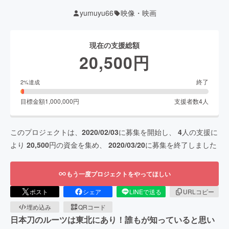
yumuyu66
映像・映画
現在の支援総額
20,500
円
終了
2
%達成
目標金額
1,000,000
円
支援者数
4
人
このプロジェクトは、
2020/02/03
に募集を開始し、
4
人の支援に
より
20,500
円の資金を集め、
2020/03/20
に募集を終了しました
もう一度プロジェクトをやってほしい
ポスト
シェア
LINEで送る
URLコピー
埋め込み
QRコード
日本刀のルーツは東北にあり！誰もが知っていると思い