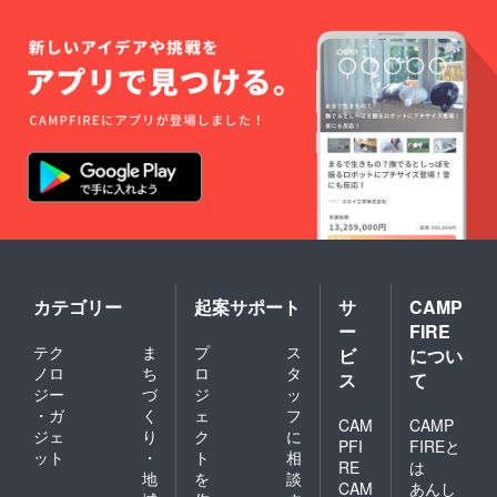
カテゴリー
起案サポート
サ
CAMP
ー
FIRE
テク
ま
プ
ス
ビ
につい
ノロ
ち
ロ
タ
ス
て
ジー
づ
ジ
ッ
・ガ
く
ェ
フ
CAM
CAMP
ジェ
り
ク
に
PFI
FIREと
ット
・
ト
相
RE
は
地
を
談
CAM
あんし