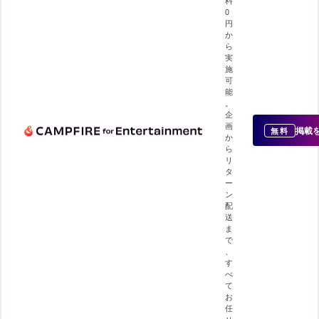
料
0
円
か
ら
実
施
可
能
。
企
画
掲載
無料
か
ら
リ
タ
ー
ン
配
送
ま
で
、
す
べ
て
お
任