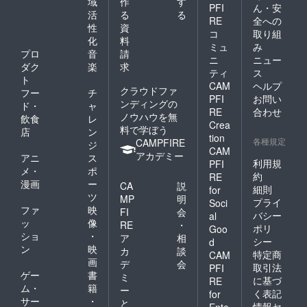
域
作
す
PFI
ん・安
活
る
る
RE
全への
性
資
コ
取り組
化
料
ミュ
み
プロ
音
請
ニ
ニュー
ダク
楽
求
ティ
ス
ト
CAM
ヘルプ
クラウドファ
フー
チ
PFI
お問い
ンディングの
ド・
ャ
RE
合わせ
ノウハウを無
飲食
レ
Crea
料で学ぼう
店
ン
tion
各種規定
CAMPFIRE
ジ
CAM
アカデミー
アニ
ス
利用規
PFI
メ・
ポ
約
RE
漫画
ー
CA
説
細則
for
ツ
MP
明
プライ
Soci
ファ
映
FI
会
バシー
al
ッ
像
RE
・
ポリ
Goo
ショ
・
ア
相
シー
d
ン
映
カ
談
特定商
CAM
画
デ
会
取引法
PFI
ゲー
書
ミ
に基づ
RE
ム・
籍
ー
く表記
for
サー
・
と
情報セ
Ente