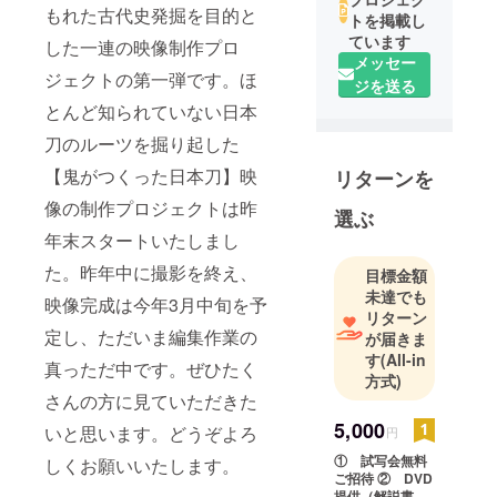
もれた古代史発掘を目的と
トを掲載し
ています
した一連の映像制作プロ
メッセー
ジェクトの第一弾です。ほ
ジを送る
とんど知られていない日本
刀のルーツを掘り起した
【鬼がつくった日本刀】映
リターンを
像の制作プロジェクトは昨
選ぶ
年末スタートいたしまし
た。昨年中に撮影を終え、
目標金額
未達でも
映像完成は今年3月中旬を予
リターン
定し、ただいま編集作業の
が届きま
す
(All-in
真っただ中です。ぜひたく
方式)
さんの方に見ていただきた
5,000
いと思います。どうぞよろ
円
① 試写会無料
しくお願いいたします。
ご招待 ② DVD
提供（解説書つ