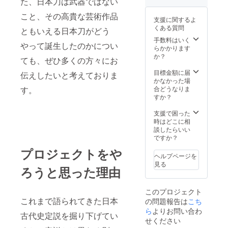
た、日本刀は武器ではない
こと、その高貴な芸術作品
支援に関するよ
くある質問
ともいえる日本刀がどう
手数料はいく
やって誕生したのかについ
らかかります
か？
ても、ぜひ多くの方々にお
目標金額に届
伝えしたいと考えておりま
かなかった場
す。
合どうなりま
すか？
支援で困った
時はどこに相
談したらいい
ですか？
プロジェクトをや
ヘルプページを
見る
ろうと思った理由
このプロジェクト
これまで語られてきた日本
の問題報告は
こち
ら
よりお問い合わ
古代史定説を掘り下げてい
せください