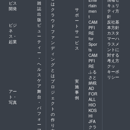
ビス
雑
は
キュリ
rtain
開発
誌
ク
サ
ティ方
men
出
ラ
ポ
針
t
版
ウ
ー
反社基
CAM
ビジ
ビ
ド
ト
本方針
PFI
ネ
ュ
フ
サ
カスタ
RE
ス・
ー
ァ
ー
マーハ
for
起業
テ
ン
ビ
ラスメ
Spor
ィ
デ
ス
ントに
ts
ー
ィ
対する
CAM
・
ン
考え方
PFI
ヘ
グ
クッ
RE
ル
と
キーポ
ふる
ス
は
リシー
さと
ケ
プ
実
納税
ア
ロ
施
AD
アー
舞
ジ
事
FOR
ト・
台
ェ
例
ALL
写真
・
ク
HIO
パ
ト
KOS
フ
の
HI
ォ
作
JFA
ー
り
クラ
マ