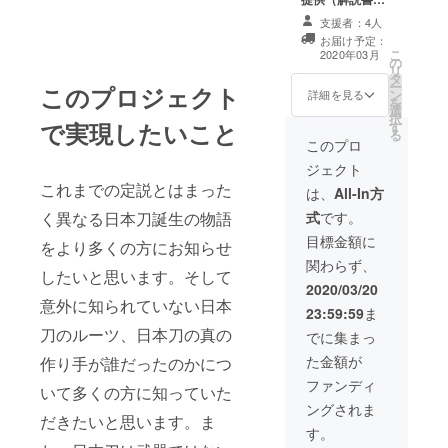
き）
支援者：4人
お届け予定：
こ
2020年03月
の
リ
タ
ー
このプロジェクト
ン
詳細を見る
を
選
択
で実現したいこと
す
る
このプロ
ジェクト
これまでの定説とはまった
は、
All-In方
く異なる日本刀誕生の物語
式
です。
目標金額に
をより多くの方にお知らせ
関わらず、
したいと思います。そして
2020/03/20
意外に知られていない日本
23:59:59
ま
刀のルーツ、日本刀の真の
でに集まっ
た金額が
作り手が誰だったのかにつ
ファンディ
いて多くの方に知っていた
ングされま
だきたいと思います。ま
す。